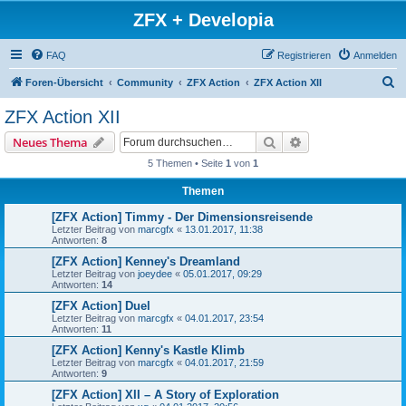
ZFX + Developia
FAQ
Registrieren
Anmelden
S
Foren-Übersicht
Community
ZFX Action
ZFX Action XII
u
ZFX Action XII
c
Suche
Erweiterte Suche
Neues Thema
h
5 Themen • Seite
1
von
1
e
Themen
[ZFX Action] Timmy - Der Dimensionsreisende
Letzter Beitrag von
marcgfx
«
13.01.2017, 11:38
Antworten:
8
[ZFX Action] Kenney's Dreamland
Letzter Beitrag von
joeydee
«
05.01.2017, 09:29
Antworten:
14
[ZFX Action] Duel
Letzter Beitrag von
marcgfx
«
04.01.2017, 23:54
Antworten:
11
[ZFX Action] Kenny's Kastle Klimb
Letzter Beitrag von
marcgfx
«
04.01.2017, 21:59
Antworten:
9
[ZFX Action] XII – A Story of Exploration