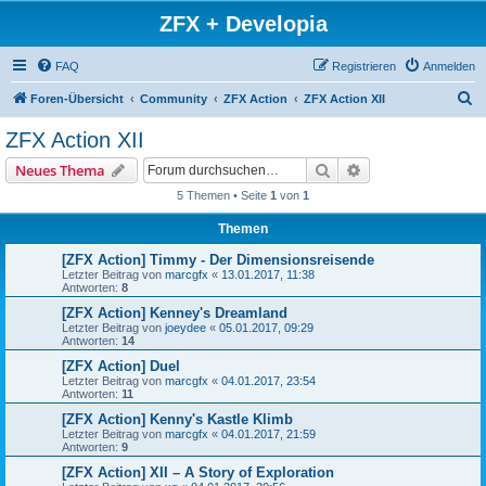
ZFX + Developia
FAQ
Registrieren
Anmelden
S
Foren-Übersicht
Community
ZFX Action
ZFX Action XII
u
ZFX Action XII
c
Suche
Erweiterte Suche
Neues Thema
h
5 Themen • Seite
1
von
1
e
Themen
[ZFX Action] Timmy - Der Dimensionsreisende
Letzter Beitrag von
marcgfx
«
13.01.2017, 11:38
Antworten:
8
[ZFX Action] Kenney's Dreamland
Letzter Beitrag von
joeydee
«
05.01.2017, 09:29
Antworten:
14
[ZFX Action] Duel
Letzter Beitrag von
marcgfx
«
04.01.2017, 23:54
Antworten:
11
[ZFX Action] Kenny's Kastle Klimb
Letzter Beitrag von
marcgfx
«
04.01.2017, 21:59
Antworten:
9
[ZFX Action] XII – A Story of Exploration