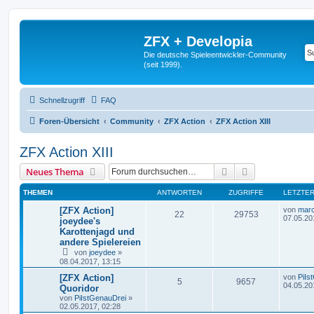
ZFX + Developia
Die deutsche Spieleentwickler-Community
(seit 1999).
Schnellzugriff
FAQ
Foren-Übersicht
Community
ZFX Action
ZFX Action XIII
ZFX Action XIII
Suche
Erweiterte Suc
Neues Thema
THEMEN
ANTWORTEN
ZUGRIFFE
LETZTER
[ZFX Action]
von
marc
22
29753
07.05.20
joeydee's
Karottenjagd und
andere Spielereien
von
joeydee
»
08.04.2017, 13:15
[ZFX Action]
von
PiIs
5
9657
04.05.20
Quoridor
von
PiIstGenauDrei
»
02.05.2017, 02:28