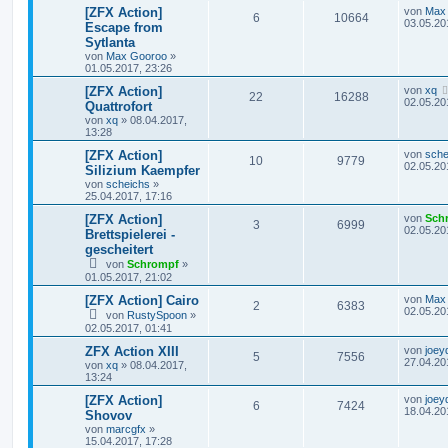
[ZFX Action]
von
Max
6
10664
03.05.20
Escape from
Sytlanta
von
Max Gooroo
»
01.05.2017, 23:26
[ZFX Action]
von
xq
22
16288
02.05.20
Quattrofort
von
xq
»
08.04.2017,
13:28
[ZFX Action]
von
sche
10
9779
02.05.20
Silizium Kaempfer
von
scheichs
»
25.04.2017, 17:16
[ZFX Action]
von
Sch
3
6999
02.05.20
Brettspielerei -
gescheitert
von
Schrompf
»
01.05.2017, 21:02
[ZFX Action] Cairo
von
Max
2
6383
02.05.20
von
RustySpoon
»
02.05.2017, 01:41
ZFX Action XIII
von
joey
5
7556
27.04.20
von
xq
»
08.04.2017,
13:24
[ZFX Action]
von
joey
6
7424
18.04.20
Shovov
von
marcgfx
»
15.04.2017, 17:28