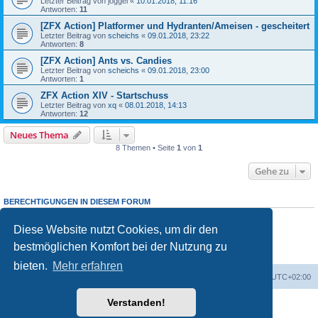
Letzter Beitrag von
joggel
«
10.01.2018, 11:16
Antworten:
11
[ZFX Action] Platformer und Hydranten/Ameisen - gescheitert
Letzter Beitrag von
scheichs
«
09.01.2018, 23:22
Antworten:
8
[ZFX Action] Ants vs. Candies
Letzter Beitrag von
scheichs
«
09.01.2018, 23:00
Antworten:
1
ZFX Action XIV - Startschuss
Letzter Beitrag von
xq
«
08.01.2018, 14:13
Antworten:
12
Neues Thema
8 Themen • Seite
1
von
1
Gehe zu
BERECHTIGUNGEN IN DIESEM FORUM
Du darfst
keine
neuen Themen in diesem Forum erstellen.
Du darfst
keine
Antworten zu Themen in diesem Forum erstellen.
Diese Website nutzt Cookies, um dir den
Du darfst deine Beiträge in diesem Forum
nicht
ändern.
bestmöglichen Komfort bei der Nutzung zu
Du darfst deine Beiträge in diesem Forum
nicht
löschen.
Du darfst
keine
Dateianhänge in diesem Forum erstellen.
bieten.
Mehr erfahren
Foren-Übersicht
Alle Cookies löschen
Alle Zeiten sind
UTC+02:00
Verstanden!
Powered by
phpBB
® Forum Software © phpBB Limited
Deutsche Übersetzung durch
phpBB.de