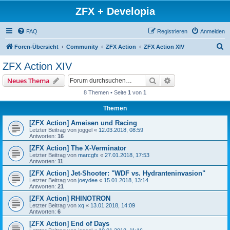
ZFX + Developia
FAQ
Registrieren
Anmelden
S
Foren-Übersicht
Community
ZFX Action
ZFX Action XIV
u
ZFX Action XIV
c
Suche
Erweiterte Suche
Neues Thema
h
8 Themen • Seite
1
von
1
e
Themen
[ZFX Action] Ameisen und Racing
Letzter Beitrag von
joggel
«
12.03.2018, 08:59
Antworten:
16
[ZFX Action] The X-Verminator
Letzter Beitrag von
marcgfx
«
27.01.2018, 17:53
Antworten:
11
[ZFX Action] Jet-Shooter: "WDF vs. Hydranteninvasion"
Letzter Beitrag von
joeydee
«
15.01.2018, 13:14
Antworten:
21
[ZFX Action] RHINOTRON
Letzter Beitrag von
xq
«
13.01.2018, 14:09
Antworten:
6
[ZFX Action] End of Days