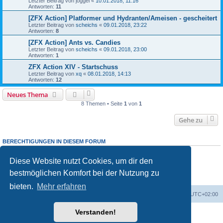
Letzter Beitrag von
joggel
«
10.01.2018, 11:16
Antworten:
11
[ZFX Action] Platformer und Hydranten/Ameisen - gescheitert
Letzter Beitrag von
scheichs
«
09.01.2018, 23:22
Antworten:
8
[ZFX Action] Ants vs. Candies
Letzter Beitrag von
scheichs
«
09.01.2018, 23:00
Antworten:
1
ZFX Action XIV - Startschuss
Letzter Beitrag von
xq
«
08.01.2018, 14:13
Antworten:
12
Neues Thema
8 Themen • Seite
1
von
1
Gehe zu
BERECHTIGUNGEN IN DIESEM FORUM
Du darfst
keine
neuen Themen in diesem Forum erstellen.
Du darfst
keine
Antworten zu Themen in diesem Forum erstellen.
Diese Website nutzt Cookies, um dir den
Du darfst deine Beiträge in diesem Forum
nicht
ändern.
bestmöglichen Komfort bei der Nutzung zu
Du darfst deine Beiträge in diesem Forum
nicht
löschen.
Du darfst
keine
Dateianhänge in diesem Forum erstellen.
bieten.
Mehr erfahren
Foren-Übersicht
Alle Cookies löschen
Alle Zeiten sind
UTC+02:00
Verstanden!
Powered by
phpBB
® Forum Software © phpBB Limited
Deutsche Übersetzung durch
phpBB.de