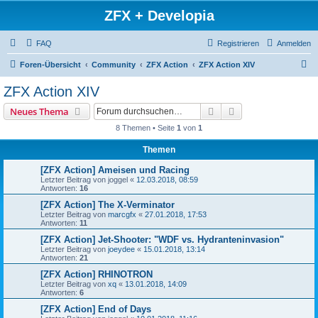
ZFX + Developia
FAQ
Registrieren
Anmelden
S
Foren-Übersicht
Community
ZFX Action
ZFX Action XIV
u
ZFX Action XIV
c
Suche
Erweiterte Suche
Neues Thema
h
8 Themen • Seite
1
von
1
e
Themen
[ZFX Action] Ameisen und Racing
Letzter Beitrag von
joggel
«
12.03.2018, 08:59
Antworten:
16
[ZFX Action] The X-Verminator
Letzter Beitrag von
marcgfx
«
27.01.2018, 17:53
Antworten:
11
[ZFX Action] Jet-Shooter: "WDF vs. Hydranteninvasion"
Letzter Beitrag von
joeydee
«
15.01.2018, 13:14
Antworten:
21
[ZFX Action] RHINOTRON
Letzter Beitrag von
xq
«
13.01.2018, 14:09
Antworten:
6
[ZFX Action] End of Days