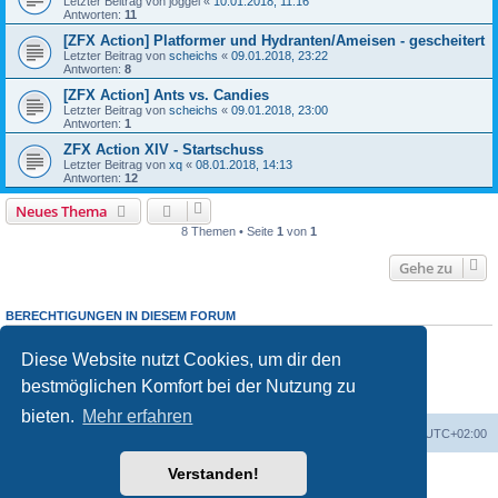
Letzter Beitrag von
joggel
«
10.01.2018, 11:16
Antworten:
11
[ZFX Action] Platformer und Hydranten/Ameisen - gescheitert
Letzter Beitrag von
scheichs
«
09.01.2018, 23:22
Antworten:
8
[ZFX Action] Ants vs. Candies
Letzter Beitrag von
scheichs
«
09.01.2018, 23:00
Antworten:
1
ZFX Action XIV - Startschuss
Letzter Beitrag von
xq
«
08.01.2018, 14:13
Antworten:
12
Neues Thema
8 Themen • Seite
1
von
1
Gehe zu
BERECHTIGUNGEN IN DIESEM FORUM
Du darfst
keine
neuen Themen in diesem Forum erstellen.
Du darfst
keine
Antworten zu Themen in diesem Forum erstellen.
Diese Website nutzt Cookies, um dir den
Du darfst deine Beiträge in diesem Forum
nicht
ändern.
bestmöglichen Komfort bei der Nutzung zu
Du darfst deine Beiträge in diesem Forum
nicht
löschen.
Du darfst
keine
Dateianhänge in diesem Forum erstellen.
bieten.
Mehr erfahren
Foren-Übersicht
Alle Cookies löschen
Alle Zeiten sind
UTC+02:00
Verstanden!
Powered by
phpBB
® Forum Software © phpBB Limited
Deutsche Übersetzung durch
phpBB.de