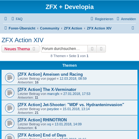
ZFX + Developia
FAQ
Registrieren
Anmelden
S
Foren-Übersicht
Community
ZFX Action
ZFX Action XIV
u
ZFX Action XIV
c
Suche
Erweiterte Suche
Neues Thema
h
8 Themen • Seite
1
von
1
e
Themen
[ZFX Action] Ameisen und Racing
Letzter Beitrag von
joggel
«
12.03.2018, 08:59
Antworten:
16
[ZFX Action] The X-Verminator
Letzter Beitrag von
marcgfx
«
27.01.2018, 17:53
Antworten:
11
[ZFX Action] Jet-Shooter: "WDF vs. Hydranteninvasion"
Letzter Beitrag von
joeydee
«
15.01.2018, 13:14
Antworten:
21
[ZFX Action] RHINOTRON
Letzter Beitrag von
xq
«
13.01.2018, 14:09
Antworten:
6
[ZFX Action] End of Days