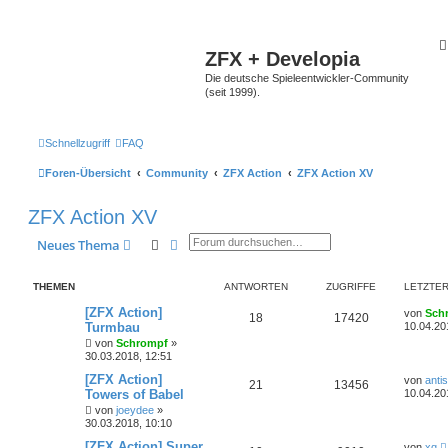
ZFX + Developia
Die deutsche Spieleentwickler-Community
(seit 1999).
Schnellzugriff
FAQ
Foren-Übersicht
Community
ZFX Action
ZFX Action XV
ZFX Action XV
Suche
Erweiterte Suche
Neues Thema
THEMEN
ANTWORTEN
ZUGRIFFE
LETZTER
[ZFX Action]
von
Sch
18
17420
Turmbau
10.04.20
von
Schrompf
»
30.03.2018, 12:51
[ZFX Action]
von
anti
21
13456
Towers of Babel
10.04.20
von
joeydee
»
30.03.2018, 10:10
[ZFX Action] Super
von
xq