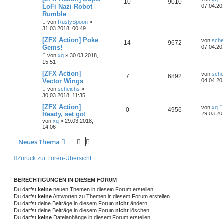
10
9010
LoFi Nazi Robot
07.04.20
Rumble
von
RustySpoon
»
31.03.2018, 00:49
[ZFX Action] Poke
von
sche
14
9672
Gems!
07.04.20
von
xq
»
30.03.2018,
15:51
[ZFX Action]
von
sche
7
6892
Vector Wings
04.04.20
von
scheichs
»
30.03.2018, 11:35
[ZFX Action]
von
xq
0
4956
Ready, set go!
29.03.20
von
xq
»
29.03.2018,
14:06
Neues Thema
Zurück zur Foren-Übersicht
BERECHTIGUNGEN IN DIESEM FORUM
Du darfst
keine
neuen Themen in diesem Forum erstellen.
Du darfst
keine
Antworten zu Themen in diesem Forum erstellen.
Du darfst deine Beiträge in diesem Forum
nicht
ändern.
Du darfst deine Beiträge in diesem Forum
nicht
löschen.
Du darfst
keine
Dateianhänge in diesem Forum erstellen.