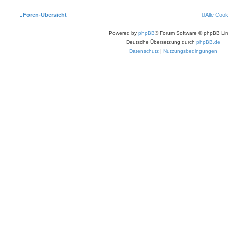
Foren-Übersicht
Alle Coo
Powered by
phpBB
® Forum Software © phpBB Lim
Deutsche Übersetzung durch
phpBB.de
Datenschutz
|
Nutzungsbedingungen