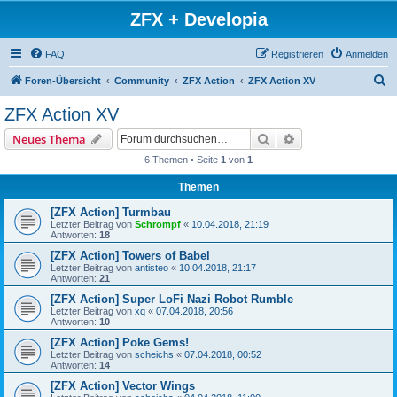
ZFX + Developia
FAQ
Registrieren
Anmelden
S
Foren-Übersicht
Community
ZFX Action
ZFX Action XV
u
ZFX Action XV
c
Suche
Erweiterte Suche
Neues Thema
h
6 Themen • Seite
1
von
1
e
Themen
[ZFX Action] Turmbau
Letzter Beitrag von
Schrompf
«
10.04.2018, 21:19
Antworten:
18
[ZFX Action] Towers of Babel
Letzter Beitrag von
antisteo
«
10.04.2018, 21:17
Antworten:
21
[ZFX Action] Super LoFi Nazi Robot Rumble
Letzter Beitrag von
xq
«
07.04.2018, 20:56
Antworten:
10
[ZFX Action] Poke Gems!
Letzter Beitrag von
scheichs
«
07.04.2018, 00:52
Antworten:
14
[ZFX Action] Vector Wings