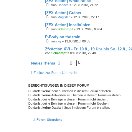
[ZFX Action] White Noise
von
Hannes
»
12.08.2018, 21:22
[ZFX Action] Gräber
von
Magister
»
12.08.2018, 22:17
[ZFX Action] Inselhüpfen
von
Schrompf
»
13.08.2018, 00:04
P-Body on the train
von
xq
»
13.08.2018, 00:55
ZfxAction XVI - Fr. 10.8., 19 Uhr bis So. 12.8., 2
von
Schrompf
»
09.08.2018, 22:40
Neues Thema
Zurück zur Foren-Übersicht
BERECHTIGUNGEN IN DIESEM FORUM
Du darfst
keine
neuen Themen in diesem Forum erstellen.
Du darfst
keine
Antworten zu Themen in diesem Forum erstellen.
Du darfst deine Beiträge in diesem Forum
nicht
ändern.
Du darfst deine Beiträge in diesem Forum
nicht
löschen.
Du darfst
keine
Dateianhänge in diesem Forum erstellen.
Foren-Übersicht