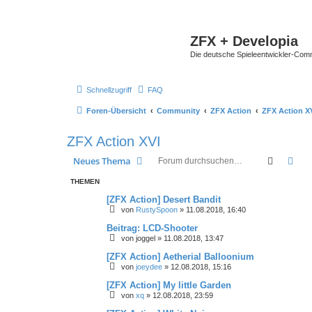
ZFX + Developia
Die deutsche Spieleentwickler-Comm
Schnellzugriff
FAQ
Foren-Übersicht
Community
ZFX Action
ZFX Action X
ZFX Action XVI
Suche
Erw
Neues Thema
THEMEN
[ZFX Action] Desert Bandit
von
RustySpoon
»
11.08.2018, 16:40
Beitrag: LCD-Shooter
von
joggel
»
11.08.2018, 13:47
[ZFX Action] Aetherial Balloonium
von
joeydee
»
12.08.2018, 15:16
[ZFX Action] My little Garden
von
xq
»
12.08.2018, 23:59