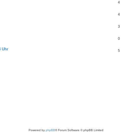
4
4
3
0
4 Uhr
5
Powered by
phpBB
® Forum Software © phpBB Limited