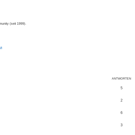
unity (seit 1999).
VI
eiterte Suche
ANTWORTEN
5
2
6
3