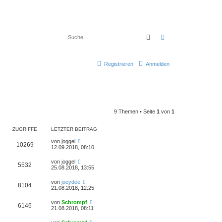
Suche
Erweiterte Suche
Registrieren
Anmelden
9 Themen • Seite
1
von
1
ZUGRIFFE
LETZTER BEITRAG
von
joggel
10269
12.09.2018, 08:10
von
joggel
5532
25.08.2018, 13:55
von
joeydee
8104
21.08.2018, 12:25
von
Schrompf
6146
21.08.2018, 08:11