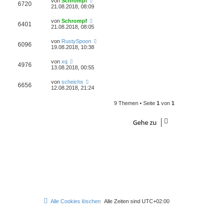
von
Schrompf
6720
21.08.2018, 08:09
von
Schrompf
6401
21.08.2018, 08:05
von
RustySpoon
6096
19.08.2018, 10:38
von
xq
4976
13.08.2018, 00:55
von
scheichs
6656
12.08.2018, 21:24
9 Themen • Seite
1
von
1
Gehe zu
Alle Cookies löschen
Alle Zeiten sind
UTC+02:00