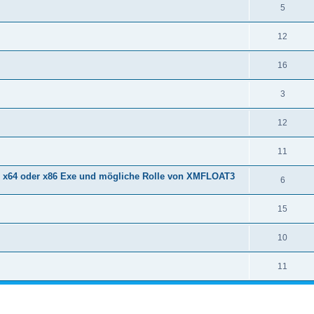
5
12
16
3
12
11
on x64 oder x86 Exe und mögliche Rolle von XMFLOAT3
6
15
10
11