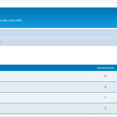
unity (seit 1999).
g
eiterte Suche
ANTWORTEN
17
9
7
3