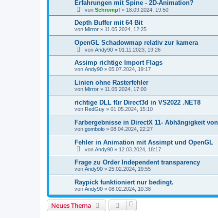
Erfahrungen mit Spine - 2D-Animation?
von
Schrompf
»
18.09.2024, 19:50
Depth Buffer mit 64 Bit
von
Mirror
»
11.05.2024, 12:25
OpenGL Schadowmap relativ zur kamera
von
Andy90
»
01.11.2023, 19:26
Assimp richtige Import Flags
von
Andy90
»
05.07.2024, 19:17
Linien ohne Rasterfehler
von
Mirror
»
11.05.2024, 17:00
richtige DLL für Direct3d in VS2022 .NET8
von
RedGuy
»
01.05.2024, 15:10
Farbergebnisse in DirectX 11- Abhängigkeit v
von
gombolo
»
08.04.2024, 22:27
Fehler in Animation mit Assimpt und OpenGL
von
Andy90
»
12.03.2024, 18:17
Frage zu Order Independent transparency
von
Andy90
»
25.02.2024, 19:55
Raypick funktioniert nur bedingt.
von
Andy90
»
08.02.2024, 10:38
Neues Thema