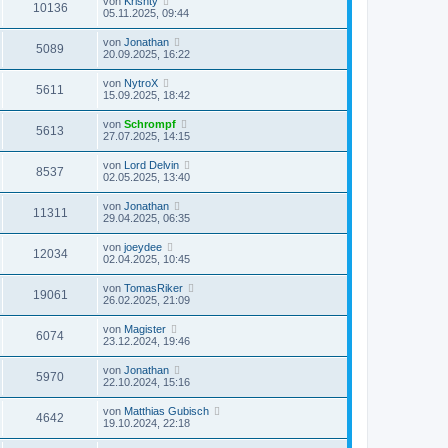
von
Krishty
10136
05.11.2025, 09:44
von
Jonathan
5089
20.09.2025, 16:22
von
NytroX
5611
15.09.2025, 18:42
von
Schrompf
5613
27.07.2025, 14:15
von
Lord Delvin
8537
02.05.2025, 13:40
von
Jonathan
11311
29.04.2025, 06:35
von
joeydee
12034
02.04.2025, 10:45
von
TomasRiker
19061
26.02.2025, 21:09
von
Magister
6074
23.12.2024, 19:46
von
Jonathan
5970
22.10.2024, 15:16
von
Matthias Gubisch
4642
19.10.2024, 22:18