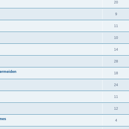
20
9
11
10
14
28
vermeiden
18
24
11
12
ines
4