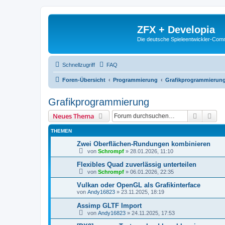
ZFX + Developia
Die deutsche Spieleentwickler-Comm
Schnellzugriff
FAQ
Foren-Übersicht
Programmierung
Grafikprogrammierun
Grafikprogrammierung
Suche
Erw
Neues Thema
THEMEN
Zwei Oberflächen-Rundungen kombinieren
von
Schrompf
»
28.01.2026, 11:10
Flexibles Quad zuverlässig unterteilen
von
Schrompf
»
06.01.2026, 22:35
Vulkan oder OpenGL als Grafikinterface
von
Andy16823
»
23.11.2025, 18:19
Assimp GLTF Import
von
Andy16823
»
24.11.2025, 17:53