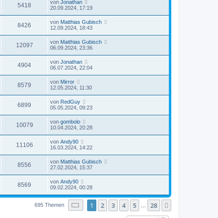
von
Jonathan
5418
20.09.2024, 17:19
von
Matthias Gubisch
8426
12.09.2024, 18:43
von
Matthias Gubisch
12097
06.09.2024, 23:36
von
Jonathan
4904
06.07.2024, 22:04
von
Mirror
8579
12.05.2024, 11:30
von
RedGuy
6899
05.05.2024, 09:23
von
gombolo
10079
10.04.2024, 20:28
von
Andy90
11106
16.03.2024, 14:22
von
Matthias Gubisch
8556
27.02.2024, 15:37
von
Andy90
8569
09.02.2024, 00:28
Seite
1
von
28
1
2
3
4
5
28
Nächste
695 Themen
…