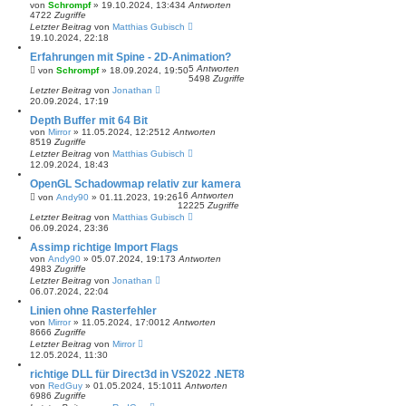
von
Schrompf
»
19.10.2024, 13:43
4
Antworten
4722
Zugriffe
Letzter Beitrag
von
Matthias Gubisch
19.10.2024, 22:18
Erfahrungen mit Spine - 2D-Animation?
5
Antworten
von
Schrompf
»
18.09.2024, 19:50
5498
Zugriffe
Letzter Beitrag
von
Jonathan
20.09.2024, 17:19
Depth Buffer mit 64 Bit
von
Mirror
»
11.05.2024, 12:25
12
Antworten
8519
Zugriffe
Letzter Beitrag
von
Matthias Gubisch
12.09.2024, 18:43
OpenGL Schadowmap relativ zur kamera
16
Antworten
von
Andy90
»
01.11.2023, 19:26
12225
Zugriffe
Letzter Beitrag
von
Matthias Gubisch
06.09.2024, 23:36
Assimp richtige Import Flags
von
Andy90
»
05.07.2024, 19:17
3
Antworten
4983
Zugriffe
Letzter Beitrag
von
Jonathan
06.07.2024, 22:04
Linien ohne Rasterfehler
von
Mirror
»
11.05.2024, 17:00
12
Antworten
8666
Zugriffe
Letzter Beitrag
von
Mirror
12.05.2024, 11:30
richtige DLL für Direct3d in VS2022 .NET8
von
RedGuy
»
01.05.2024, 15:10
11
Antworten
6986
Zugriffe