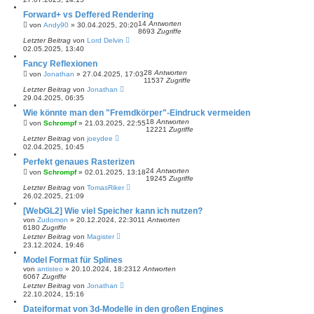
Forward+ vs Deffered Rendering
14
Antworten
von
Andy90
»
30.04.2025, 20:20
8693
Zugriffe
Letzter Beitrag
von
Lord Delvin
02.05.2025, 13:40
Fancy Reflexionen
28
Antworten
von
Jonathan
»
27.04.2025, 17:03
11537
Zugriffe
Letzter Beitrag
von
Jonathan
29.04.2025, 06:35
Wie könnte man den "Fremdkörper"-Eindruck vermeiden
18
Antworten
von
Schrompf
»
21.03.2025, 22:55
12221
Zugriffe
Letzter Beitrag
von
joeydee
02.04.2025, 10:45
Perfekt genaues Rasterizen
24
Antworten
von
Schrompf
»
02.01.2025, 13:18
19245
Zugriffe
Letzter Beitrag
von
TomasRiker
26.02.2025, 21:09
[WebGL2] Wie viel Speicher kann ich nutzen?
von
Zudomon
»
20.12.2024, 22:30
11
Antworten
6180
Zugriffe
Letzter Beitrag
von
Magister
23.12.2024, 19:46
Model Format für Splines
von
antisteo
»
20.10.2024, 18:23
12
Antworten
6067
Zugriffe
Letzter Beitrag
von
Jonathan
22.10.2024, 15:16
Dateiformat von 3d-Modelle in den großen Engines