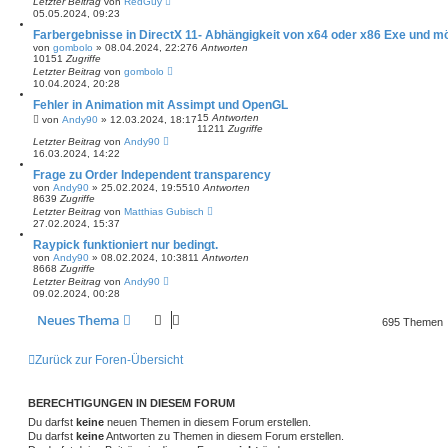
Letzter Beitrag
von
RedGuy
05.05.2024, 09:23
Farbergebnisse in DirectX 11- Abhängigkeit von x64 oder x86 Exe und 
von
gombolo
»
08.04.2024, 22:27
6
Antworten
10151
Zugriffe
Letzter Beitrag
von
gombolo
10.04.2024, 20:28
Fehler in Animation mit Assimpt und OpenGL
15
Antworten
von
Andy90
»
12.03.2024, 18:17
11211
Zugriffe
Letzter Beitrag
von
Andy90
16.03.2024, 14:22
Frage zu Order Independent transparency
von
Andy90
»
25.02.2024, 19:55
10
Antworten
8639
Zugriffe
Letzter Beitrag
von
Matthias Gubisch
27.02.2024, 15:37
Raypick funktioniert nur bedingt.
von
Andy90
»
08.02.2024, 10:38
11
Antworten
8668
Zugriffe
Letzter Beitrag
von
Andy90
09.02.2024, 00:28
Neues Thema
695 Themen
Zurück zur Foren-Übersicht
BERECHTIGUNGEN IN DIESEM FORUM
Du darfst
keine
neuen Themen in diesem Forum erstellen.
Du darfst
keine
Antworten zu Themen in diesem Forum erstellen.