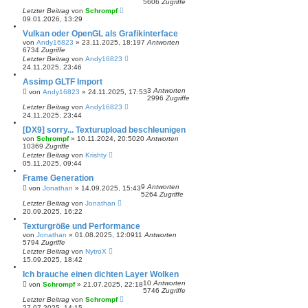
5606
Zugriffe
Letzter Beitrag
von
Schrompf
09.01.2026, 13:29
Vulkan oder OpenGL als Grafikinterface
von
Andy16823
»
23.11.2025, 18:19
7
Antworten
6734
Zugriffe
Letzter Beitrag
von
Andy16823
24.11.2025, 23:46
Assimp GLTF Import
3
Antworten
von
Andy16823
»
24.11.2025, 17:53
2996
Zugriffe
Letzter Beitrag
von
Andy16823
24.11.2025, 23:44
[DX9] sorry... Texturupload beschleunigen
von
Schrompf
»
10.11.2024, 20:50
20
Antworten
10369
Zugriffe
Letzter Beitrag
von
Krishty
05.11.2025, 09:44
Frame Generation
9
Antworten
von
Jonathan
»
14.09.2025, 15:43
5264
Zugriffe
Letzter Beitrag
von
Jonathan
20.09.2025, 16:22
Texturgröße und Performance
von
Jonathan
»
01.08.2025, 12:09
11
Antworten
5794
Zugriffe
Letzter Beitrag
von
NytroX
15.09.2025, 18:42
Ich brauche einen dichten Layer Wolken
10
Antworten
von
Schrompf
»
21.07.2025, 22:18
5746
Zugriffe
Letzter Beitrag
von
Schrompf
27.07.2025, 14:15