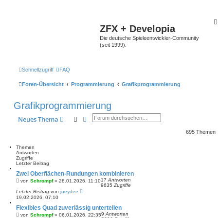
ZFX + Developia
Die deutsche Spieleentwickler-Community
(seit 1999).
Schnellzugriff
FAQ
Foren-Übersicht
Programmierung
Grafikprogrammierung
Grafikprogrammierung
Suche
Erweiterte Suche
Neues Thema
695 Themen
Themen
Antworten
Zugriffe
Letzter Beitrag
Zwei Oberflächen-Rundungen kombinieren
17
Antworten
von
Schrompf
»
28.01.2026, 11:10
9635
Zugriffe
Letzter Beitrag
von
joeydee
19.02.2026, 07:10
Flexibles Quad zuverlässig unterteilen
9
Antworten
von
Schrompf
»
06.01.2026, 22:35