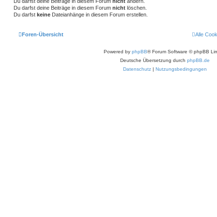
Du darfst deine Beiträge in diesem Forum
nicht
ändern.
Du darfst deine Beiträge in diesem Forum
nicht
löschen.
Du darfst
keine
Dateianhänge in diesem Forum erstellen.
Foren-Übersicht
Alle Coo
Powered by
phpBB
® Forum Software © phpBB Lim
Deutsche Übersetzung durch
phpBB.de
Datenschutz
|
Nutzungsbedingungen