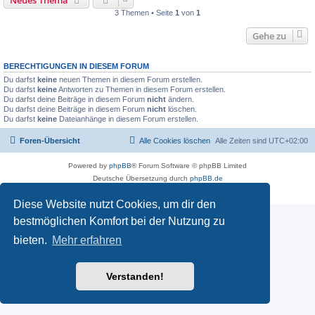
Neues Thema
3 Themen • Seite
1
von
1
Gehe zu
BERECHTIGUNGEN IN DIESEM FORUM
Du darfst
keine
neuen Themen in diesem Forum erstellen.
Du darfst
keine
Antworten zu Themen in diesem Forum erstellen.
Du darfst deine Beiträge in diesem Forum
nicht
ändern.
Du darfst deine Beiträge in diesem Forum
nicht
löschen.
Du darfst
keine
Dateianhänge in diesem Forum erstellen.
Foren-Übersicht
Alle Cookies löschen
Alle Zeiten sind
UTC+02:00
Powered by
phpBB
® Forum Software © phpBB Limited
Deutsche Übersetzung durch
phpBB.de
Datenschutz
|
Nutzungsbedingungen
Diese Website nutzt Cookies, um dir den
bestmöglichen Komfort bei der Nutzung zu
bieten.
Mehr erfahren
Verstanden!