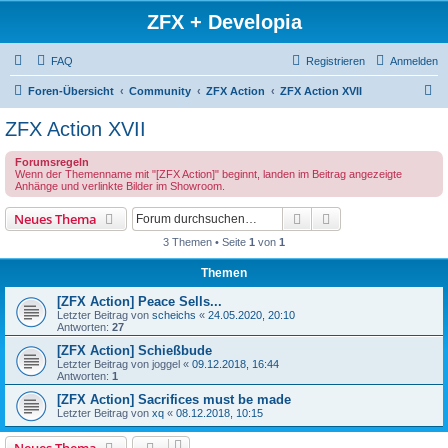
ZFX + Developia
FAQ
Registrieren
Anmelden
S
Foren-Übersicht
Community
ZFX Action
ZFX Action XVII
u
ZFX Action XVII
c
Forumsregeln
h
Wenn der Themenname mit "[ZFX Action]" beginnt, landen im Beitrag angezeigte
Anhänge und verlinkte Bilder im Showroom.
e
Suche
Erweiterte Suche
Neues Thema
3 Themen • Seite
1
von
1
Themen
[ZFX Action] Peace Sells...
Letzter Beitrag von
scheichs
«
24.05.2020, 20:10
Antworten:
27
[ZFX Action] Schießbude
Letzter Beitrag von
joggel
«
09.12.2018, 16:44
Antworten:
1
[ZFX Action] Sacrifices must be made
Letzter Beitrag von
xq
«
08.12.2018, 10:15