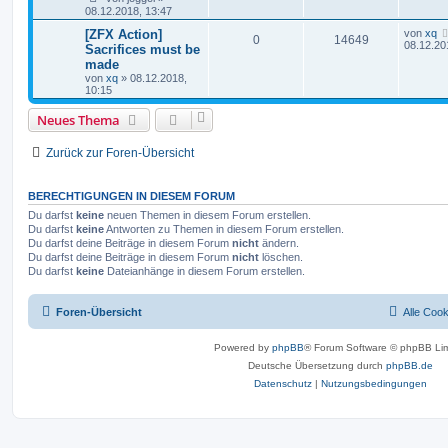
08.12.2018, 13:47
[ZFX Action]
von
xq
0
14649
08.12.20
Sacrifices must be
made
von
xq
»
08.12.2018,
10:15
Neues Thema
Zurück zur Foren-Übersicht
BERECHTIGUNGEN IN DIESEM FORUM
Du darfst
keine
neuen Themen in diesem Forum erstellen.
Du darfst
keine
Antworten zu Themen in diesem Forum erstellen.
Du darfst deine Beiträge in diesem Forum
nicht
ändern.
Du darfst deine Beiträge in diesem Forum
nicht
löschen.
Du darfst
keine
Dateianhänge in diesem Forum erstellen.
Foren-Übersicht
Alle Coo
Powered by
phpBB
® Forum Software © phpBB Lim
Deutsche Übersetzung durch
phpBB.de
Datenschutz
|
Nutzungsbedingungen