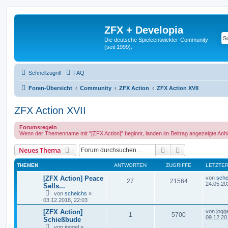
ZFX + Developia
Die deutsche Spieleentwickler-Community
(seit 1999).
Schnellzugriff
FAQ
Foren-Übersicht
Community
ZFX Action
ZFX Action XVII
ZFX Action XVII
Forumsregeln
Wenn der Themenname mit "[ZFX Action]" beginnt, landen im Beitrag angezeigte Anh
Suche
Erweiterte Suc
Neues Thema
THEMEN
ANTWORTEN
ZUGRIFFE
LETZTER
[ZFX Action] Peace
von
sche
27
21564
24.05.20
Sells...
von
scheichs
»
03.12.2018, 22:03
[ZFX Action]
von
jogg
1
5700
09.12.20
Schießbude
von
joggel
»