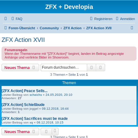
ZFX + Developia
FAQ
Registrieren
Anmelden
S
Foren-Übersicht
Community
ZFX Action
ZFX Action XVII
u
ZFX Action XVII
c
Forumsregeln
h
Wenn der Themenname mit "[ZFX Action]" beginnt, landen im Beitrag angezeigte
Anhänge und verlinkte Bilder im Showroom.
e
Suche
Erweiterte Suche
Neues Thema
3 Themen • Seite
1
von
1
Themen
[ZFX Action] Peace Sells...
Letzter Beitrag von
scheichs
«
24.05.2020, 20:10
Antworten:
27
[ZFX Action] Schießbude
Letzter Beitrag von
joggel
«
09.12.2018, 16:44
Antworten:
1
[ZFX Action] Sacrifices must be made
Letzter Beitrag von
xq
«
08.12.2018, 10:15
Neues Thema
3 Themen • Seite
1
von
1