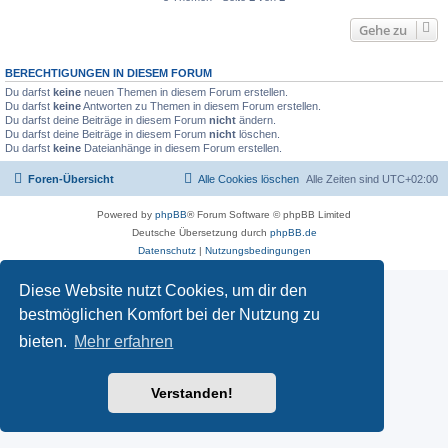
Gehe zu
BERECHTIGUNGEN IN DIESEM FORUM
Du darfst
keine
neuen Themen in diesem Forum erstellen.
Du darfst
keine
Antworten zu Themen in diesem Forum erstellen.
Du darfst deine Beiträge in diesem Forum
nicht
ändern.
Du darfst deine Beiträge in diesem Forum
nicht
löschen.
Du darfst
keine
Dateianhänge in diesem Forum erstellen.
Foren-Übersicht
Alle Cookies löschen
Alle Zeiten sind
UTC+02:00
Powered by
phpBB
® Forum Software © phpBB Limited
Deutsche Übersetzung durch
phpBB.de
Datenschutz
|
Nutzungsbedingungen
Diese Website nutzt Cookies, um dir den
bestmöglichen Komfort bei der Nutzung zu
bieten.
Mehr erfahren
Verstanden!