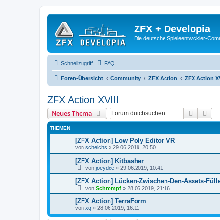
ZFX + Developia
Die deutsche Spieleentwickler-Comm
Schnellzugriff
FAQ
Foren-Übersicht
Community
ZFX Action
ZFX Action XV
ZFX Action XVIII
Suche
Erw
Neues Thema
THEMEN
[ZFX Action] Low Poly Editor VR
von
scheichs
»
29.06.2019, 20:50
[ZFX Action] Kitbasher
von
joeydee
»
29.06.2019, 10:41
[ZFX Action] Lücken-Zwischen-Den-Assets-Füll
von
Schrompf
»
28.06.2019, 21:16
[ZFX Action] TerraForm
von
xq
»
28.06.2019, 16:11