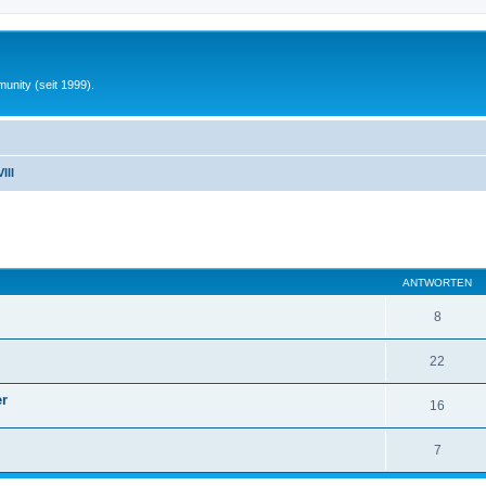
unity (seit 1999).
III
eiterte Suche
ANTWORTEN
8
22
er
16
7