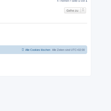
4 Themen • Seite
1
von
1
Gehe zu
Alle Cookies löschen
Alle Zeiten sind
UTC+02:00