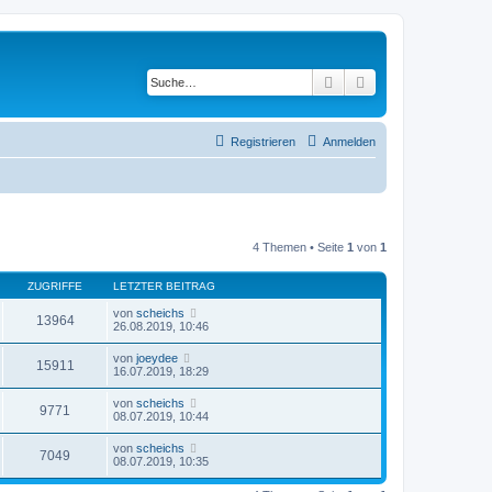
Suche
Erweiterte Suche
Registrieren
Anmelden
4 Themen • Seite
1
von
1
ZUGRIFFE
LETZTER BEITRAG
von
scheichs
13964
26.08.2019, 10:46
von
joeydee
15911
16.07.2019, 18:29
von
scheichs
9771
08.07.2019, 10:44
von
scheichs
7049
08.07.2019, 10:35