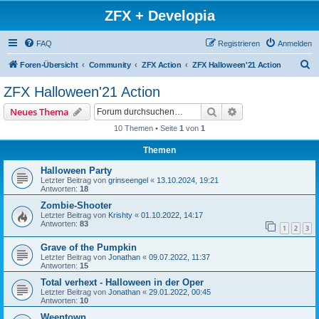
ZFX + Developia
FAQ
Registrieren
Anmelden
S
Foren-Übersicht
Community
ZFX Action
ZFX Halloween'21 Action
u
ZFX Halloween'21 Action
c
Suche
Erweiterte Suche
Neues Thema
h
10 Themen • Seite
1
von
1
e
Themen
Halloween Party
Letzter Beitrag von
grinseengel
«
13.10.2024, 19:21
Antworten:
18
Zombie-Shooter
Letzter Beitrag von
Krishty
«
01.10.2022, 14:17
Antworten:
83
1
2
3
Grave of the Pumpkin
Letzter Beitrag von
Jonathan
«
09.07.2022, 11:37
Antworten:
15
Total verhext - Halloween in der Oper
Letzter Beitrag von
Jonathan
«
29.01.2022, 00:45
Antworten:
10
Weentown