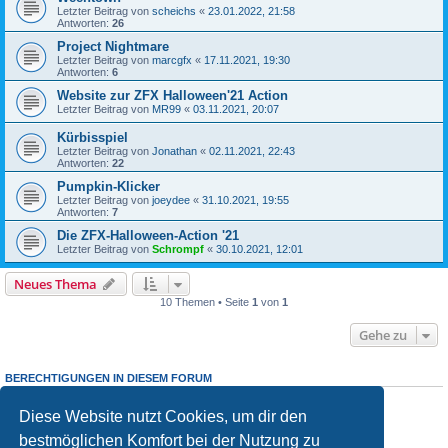
Letzter Beitrag von
scheichs
«
23.01.2022, 21:58
Antworten:
26
Project Nightmare
Letzter Beitrag von
marcgfx
«
17.11.2021, 19:30
Antworten:
6
Website zur ZFX Halloween'21 Action
Letzter Beitrag von
MR99
«
03.11.2021, 20:07
Kürbisspiel
Letzter Beitrag von
Jonathan
«
02.11.2021, 22:43
Antworten:
22
Pumpkin-Klicker
Letzter Beitrag von
joeydee
«
31.10.2021, 19:55
Antworten:
7
Die ZFX-Halloween-Action '21
Letzter Beitrag von
Schrompf
«
30.10.2021, 12:01
Neues Thema
10 Themen • Seite
1
von
1
Gehe zu
BERECHTIGUNGEN IN DIESEM FORUM
Du darfst
keine
neuen Themen in diesem Forum erstellen.
Du darfst
keine
Antworten zu Themen in diesem Forum erstellen.
Diese Website nutzt Cookies, um dir den
Du darfst deine Beiträge in diesem Forum
nicht
ändern.
bestmöglichen Komfort bei der Nutzung zu
Du darfst deine Beiträge in diesem Forum
nicht
löschen.