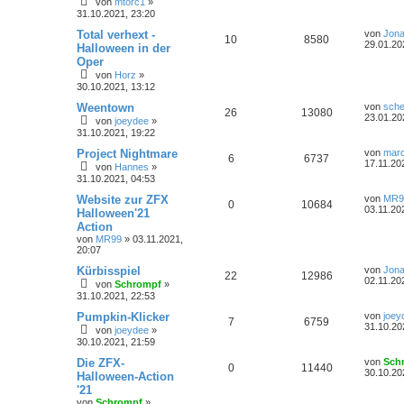
von
mtorc1
»
31.10.2021, 23:20
Total verhext -
von
Jona
10
8580
29.01.20
Halloween in der
Oper
von
Horz
»
30.10.2021, 13:12
Weentown
von
sche
26
13080
23.01.20
von
joeydee
»
31.10.2021, 19:22
Project Nightmare
von
marc
6
6737
17.11.20
von
Hannes
»
31.10.2021, 04:53
Website zur ZFX
von
MR9
0
10684
03.11.20
Halloween'21
Action
von
MR99
»
03.11.2021,
20:07
Kürbisspiel
von
Jona
22
12986
02.11.20
von
Schrompf
»
31.10.2021, 22:53
Pumpkin-Klicker
von
joey
7
6759
31.10.20
von
joeydee
»
30.10.2021, 21:59
Die ZFX-
von
Sch
0
11440
30.10.20
Halloween-Action
'21
von
Schrompf
»