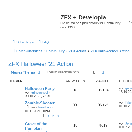
ZFX + Developia
Die deutsche Spieleentwickler-Community
(seit 1999).
Schnellzugriff
FAQ
Foren-Übersicht
Community
ZFX Action
ZFX Halloween'21 Action
ZFX Halloween'21 Action
Suche
Erweiterte Suc
Neues Thema
THEMEN
ANTWORTEN
ZUGRIFFE
LETZTER
Halloween Party
von
grin
18
12104
13.10.20
von
grinseengel
»
30.10.2021, 23:31
Zombie-Shooter
von
Kris
83
35804
01.10.20
von
Jonathan
»
01.11.2021, 10:41
1
2
3
Grave of the
von
Jona
15
9618
09.07.20
Pumpkin