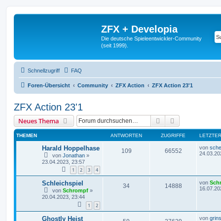
ZFX + Developia
Die deutsche Spieleentwickler-Community
(seit 1999).
Schnellzugriff
FAQ
Foren-Übersicht
Community
ZFX Action
ZFX Action 23'1
ZFX Action 23'1
Suche
Erweiterte Suc
Neues Thema
THEMEN
ANTWORTEN
ZUGRIFFE
LETZTER
Harald Hoppelhase
von
sche
109
66552
24.03.20
von
Jonathan
»
23.04.2023, 23:57
1
2
3
4
Schleichspiel
von
Sch
34
14888
16.07.20
von
Schrompf
»
20.04.2023, 23:44
1
2
Ghostly Heist
von
grin