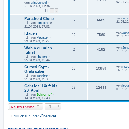
59
27629
02.04.20
von
grinseengel
»
21.04.2023, 17:34
1
2
Paradroid Clone
von
sche
12
6685
21.05.20
von
scheichs
»
21.04.2023, 17:01
Klauen
von
Jona
12
7569
21.05.20
von
Magister
»
23.04.2023, 11:27
Wohin du mich
von
Jona
2
4192
21.05.20
führst
von
Hannes
»
25.04.2023, 15:44
Cursed Gypt -
von
marc
25
10959
16.05.20
Grabräuber
von
joeydee
»
21.04.2023, 11:38
Geht los! Läuft bis
von
joey
23
12444
01.05.20
23. April
von
Schrompf
»
14.04.2023, 17:48
Neues Thema
Zurück zur Foren-Übersicht
BERECHTIGUNGEN IN DIESEM FORUM