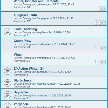
Winter, Monster and Elements
Letzter Beitrag von
grinseengel
«
02.01.2025, 22:42
Antworten:
56
1
2
Tunguska Truth
Letzter Beitrag von
Endgegner
«
29.12.2024, 21:38
Antworten:
67
1
2
3
Endauswertung
Letzter Beitrag von
joeydee
«
24.12.2024, 13:30
Antworten:
9
Count Plow
Letzter Beitrag von
woodsmoke
«
21.12.2024, 14:27
Antworten:
33
1
2
Vintyr
Letzter Beitrag von
woodsmoke
«
14.12.2024, 22:25
Antworten:
31
1
2
ZfxAction Winter '24
Letzter Beitrag von
Jonathan
«
18.11.2024, 13:57
Antworten:
6
Startschuss!
Letzter Beitrag von
Matthias Gubisch
«
11.11.2024, 11:36
Antworten:
15
Daywalker
Letzter Beitrag von
scheichs
«
10.11.2024, 21:36
Antworten:
2
Vorgaben
Letzter Beitrag von
Jonathan
«
07.11.2024, 20:40