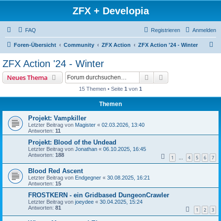
ZFX + Developia
FAQ
Registrieren
Anmelden
S
Foren-Übersicht
Community
ZFX Action
ZFX Action '24 - Winter
u
ZFX Action '24 - Winter
c
Suche
Erweiterte Suche
Neues Thema
h
15 Themen • Seite
1
von
1
e
Themen
Projekt: Vampkiller
Letzter Beitrag von
Magister
«
02.03.2026, 13:40
Antworten:
11
Projekt: Blood of the Undead
Letzter Beitrag von
Jonathan
«
06.10.2025, 16:45
Antworten:
188
1
4
5
6
7
…
Blood Red Ascent
Letzter Beitrag von
Endgegner
«
30.08.2025, 16:21
Antworten:
15
FROSTKERN - ein Gridbased DungeonCrawler
Letzter Beitrag von
joeydee
«
30.04.2025, 15:24
Antworten:
81
1
2
3