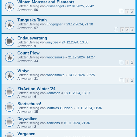
Winter, Monster and Elements
Letzter Beitrag von
grinseengel
«
02.01.2025, 22:42
Antworten:
56
1
2
Tunguska Truth
Letzter Beitrag von
Endgegner
«
29.12.2024, 21:38
Antworten:
67
1
2
3
Endauswertung
Letzter Beitrag von
joeydee
«
24.12.2024, 13:30
Antworten:
9
Count Plow
Letzter Beitrag von
woodsmoke
«
21.12.2024, 14:27
Antworten:
33
1
2
Vintyr
Letzter Beitrag von
woodsmoke
«
14.12.2024, 22:25
Antworten:
31
1
2
ZfxAction Winter '24
Letzter Beitrag von
Jonathan
«
18.11.2024, 13:57
Antworten:
6
Startschuss!
Letzter Beitrag von
Matthias Gubisch
«
11.11.2024, 11:36
Antworten:
15
Daywalker
Letzter Beitrag von
scheichs
«
10.11.2024, 21:36
Antworten:
2
Vorgaben