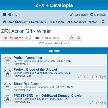
ZFX + Developia
FAQ
Registrieren
Anmelden
S
Foren-Übersicht
Community
ZFX Action
ZFX Action '24 - Winter
u
ZFX Action '24 - Winter
c
Suche
Erweiterte Suche
Neues Thema
h
15 Themen • Seite
1
von
1
e
Themen
Projekt: Vampkiller
Letzter Beitrag von
Magister
«
02.03.2026, 13:40
Antworten:
11
Projekt: Blood of the Undead
Letzter Beitrag von
Jonathan
«
06.10.2025, 16:45
Antworten:
188
1
4
5
6
7
…
Blood Red Ascent
Letzter Beitrag von
Endgegner
«
30.08.2025, 16:21
Antworten:
15
FROSTKERN - ein Gridbased DungeonCrawler
Letzter Beitrag von
joeydee
«
30.04.2025, 15:24
Antworten:
81
1
2
3