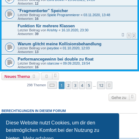
Antworten:
12
"Fragmentierter" Speicher
Letzter Beitrag von
Spiele Programmierer
«
03.11.2020, 13:48
Antworten:
16
Funktion für mehrere Klassen
Letzter Beitrag von
Krishty
«
16.10.2020, 23:30
Antworten:
39
1
2
Warum glitcht meine Kollisionsbehandlung
Letzter Beitrag von
joeydee
«
01.10.2020, 12:03
Antworten:
13
Performancegewinn bei double zu float
Letzter Beitrag von
starcow
«
09.09.2020, 19:54
Antworten:
16
Neues Thema
Seite
1
von
12
1
2
3
4
5
12
Nächste
298 Themen
…
Gehe zu
BERECHTIGUNGEN IN DIESEM FORUM
Du darfst
keine
neuen Themen in diesem Forum erstellen.
Du darfst
keine
Antworten zu Themen in diesem Forum erstellen.
Diese Website nutzt Cookies, um dir den
Du darfst deine Beiträge in diesem Forum
nicht
ändern.
bestmöglichen Komfort bei der Nutzung zu
Du darfst deine Beiträge in diesem Forum
nicht
löschen.
Du darfst
keine
Dateianhänge in diesem Forum erstellen.
bieten.
Mehr erfahren