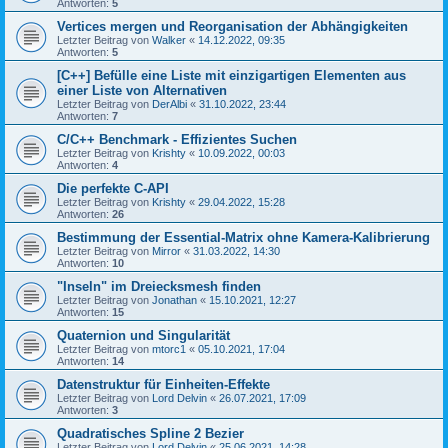
Antworten:
5
Vertices mergen und Reorganisation der Abhängigkeiten
Letzter Beitrag von
Walker
«
14.12.2022, 09:35
Antworten:
5
[C++] Befülle eine Liste mit einzigartigen Elementen aus
einer Liste von Alternativen
Letzter Beitrag von
DerAlbi
«
31.10.2022, 23:44
Antworten:
7
C/C++ Benchmark - Effizientes Suchen
Letzter Beitrag von
Krishty
«
10.09.2022, 00:03
Antworten:
4
Die perfekte C-API
Letzter Beitrag von
Krishty
«
29.04.2022, 15:28
Antworten:
26
Bestimmung der Essential-Matrix ohne Kamera-Kalibrierung
Letzter Beitrag von
Mirror
«
31.03.2022, 14:30
Antworten:
10
"Inseln" im Dreiecksmesh finden
Letzter Beitrag von
Jonathan
«
15.10.2021, 12:27
Antworten:
15
Quaternion und Singularität
Letzter Beitrag von
mtorc1
«
05.10.2021, 17:04
Antworten:
14
Datenstruktur für Einheiten-Effekte
Letzter Beitrag von
Lord Delvin
«
26.07.2021, 17:09
Antworten:
3
Quadratisches Spline 2 Bezier
Letzter Beitrag von
Lord Delvin
«
25.06.2021, 14:28