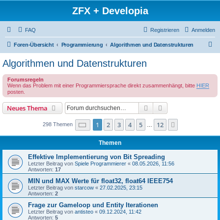
ZFX + Developia
FAQ
Registrieren
Anmelden
S
Foren-Übersicht
Programmierung
Algorithmen und Datenstrukturen
u
Algorithmen und Datenstrukturen
c
Forumsregeln
h
Wenn das Problem mit einer Programmiersprache direkt zusammenhängt, bitte
HIER
e
posten.
Suche
Erweiterte Suche
Neues Thema
Seite
1
von
12
1
2
3
4
5
12
Nächste
298 Themen
…
Themen
Effektive Implementierung von Bit Spreading
Letzter Beitrag von
Spiele Programmierer
«
08.05.2026, 11:56
Antworten:
17
MIN und MAX Werte für float32, float64 IEEE754
Letzter Beitrag von
starcow
«
27.02.2025, 23:15
Antworten:
2
Frage zur Gameloop und Entity Iterationen
Letzter Beitrag von
antisteo
«
09.12.2024, 11:42
Antworten:
5