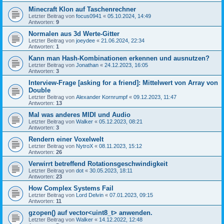
Minecraft Klon auf Taschenrechner
Letzter Beitrag von
focus0941
«
05.10.2024, 14:49
Antworten:
9
Normalen aus 3d Werte-Gitter
Letzter Beitrag von
joeydee
«
21.06.2024, 22:34
Antworten:
1
Kann man Hash-Kombinationen erkennen und ausnutzen?
Letzter Beitrag von
Jonathan
«
24.12.2023, 16:05
Antworten:
3
Interview-Frage [asking for a friend]: Mittelwert von Array von
Double
Letzter Beitrag von
Alexander Kornrumpf
«
09.12.2023, 11:47
Antworten:
13
Mal was anderes MIDI und Audio
Letzter Beitrag von
Walker
«
05.12.2023, 08:21
Antworten:
3
Rendern einer Voxelwelt
Letzter Beitrag von
NytroX
«
08.11.2023, 15:12
Antworten:
26
Verwirrt betreffend Rotationsgeschwindigkeit
Letzter Beitrag von
dot
«
30.05.2023, 18:11
Antworten:
23
How Complex Systems Fail
Letzter Beitrag von
Lord Delvin
«
07.01.2023, 09:15
Antworten:
11
gzopen() auf vector<uint8_t> anwenden.
Letzter Beitrag von
Walker
«
14.12.2022, 12:48