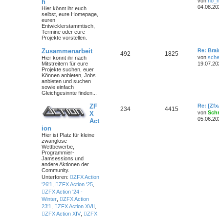
von
no_
h
04.08.20
Hier könnt ihr euch
selbst, eure Homepage,
euren
Entwicklerstammtisch,
Termine oder
eure
Projekte
vorstellen.
Zusammenarbeit
Re: Bra
492
1825
von
sche
Hier könnt ihr nach
Mitstreitern für eure
19.07.20
Projekte suchen, euer
Können anbieten, Jobs
anbieten und suchen
sowie einfach
Gleichgesinnte finden...
ZF
Re: [Zf
234
4415
von
Sch
X
05.06.20
Act
ion
Hier ist Platz für kleine
zwanglose
Wettbewerbe,
Programmier-
Jamsessions und
andere Aktionen der
Community.
Unterforen:
ZFX Action
'26'1
,
ZFX Action '25
,
ZFX Action '24 -
Winter
,
ZFX Action
23'1
,
ZFX Action XVII
,
ZFX Action XIV
,
ZFX