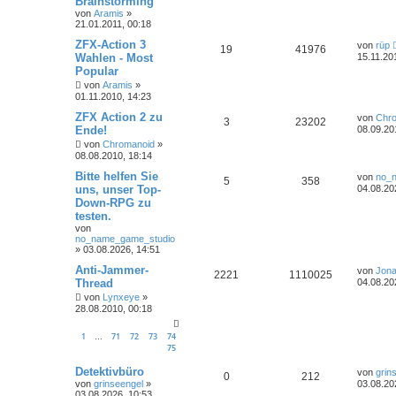
Brainstorming
von
Aramis
»
21.01.2011, 00:18
ZFX-Action 3
von
rüp
19
41976
Wahlen - Most
15.11.20
Popular
von
Aramis
»
01.11.2010, 14:23
ZFX Action 2 zu
von
Chr
3
23202
Ende!
08.09.20
von
Chromanoid
»
08.08.2010, 18:14
Bitte helfen Sie
von
no_
5
358
uns, unser Top-
04.08.20
Down-RPG zu
testen.
von
no_name_game_studio
»
03.08.2026, 14:51
Anti-Jammer-
von
Jona
2221
1110025
Thread
04.08.20
von
Lynxeye
»
28.08.2010, 00:18
1
71
72
73
74
…
75
Detektivbüro
von
grin
0
212
von
grinseengel
»
03.08.20
03.08.2026, 10:53