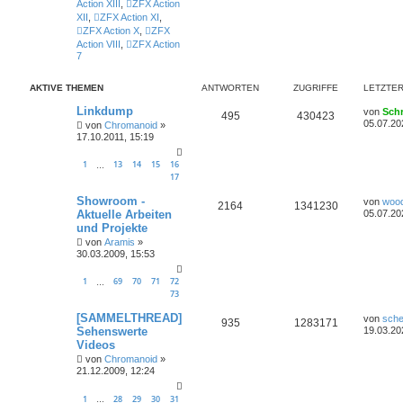
Action XIII
,
ZFX Action
XII
,
ZFX Action XI
,
ZFX Action X
,
ZFX
Action VIII
,
ZFX Action
7
AKTIVE THEMEN
ANTWORTEN
ZUGRIFFE
LETZTER
Linkdump
von
Sch
495
430423
05.07.20
von
Chromanoid
»
17.10.2011, 15:19
1
13
14
15
16
…
17
Showroom -
von
woo
2164
1341230
Aktuelle Arbeiten
05.07.20
und Projekte
von
Aramis
»
30.03.2009, 15:53
1
69
70
71
72
…
73
[SAMMELTHREAD]
von
sche
935
1283171
Sehenswerte
19.03.20
Videos
von
Chromanoid
»
21.12.2009, 12:24
1
28
29
30
31
…