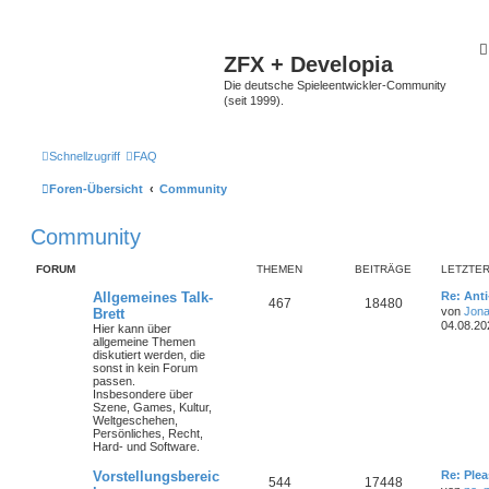
ZFX + Developia
Die deutsche Spieleentwickler-Community
(seit 1999).
Schnellzugriff
FAQ
Foren-Übersicht
Community
Community
FORUM
THEMEN
BEITRÄGE
LETZTER
Allgemeines Talk-
Re: Ant
467
18480
von
Jona
Brett
04.08.20
Hier kann über
allgemeine Themen
diskutiert werden, die
sonst in kein Forum
passen.
Insbesondere über
Szene, Games, Kultur,
Weltgeschehen,
Persönliches, Recht,
Hard- und Software.
Vorstellungsbereic
Re: Plea
544
17448