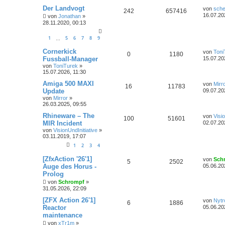
Der Landvogt
von
sche
242
657416
16.07.20
von
Jonathan
»
28.11.2020, 00:13
1
5
6
7
8
9
…
Cornerkick
von
Toni
0
1180
Fussball-Manager
15.07.20
von
ToniTurek
»
15.07.2026, 11:30
Amiga 500 MAXI
von
Mirr
16
11783
Update
09.07.20
von
Mirror
»
26.03.2025, 09:55
Rhineware – The
von
Visi
100
51601
MIR Incident
02.07.20
von
VisionUndInitiative
»
03.11.2019, 17:07
1
2
3
4
[ZfxAction '26'1]
von
Sch
5
2502
Auge des Horus -
05.06.20
Prolog
von
Schrompf
»
31.05.2026, 22:09
[ZFX Action 26'1]
von
Nytr
6
1886
Reactor
05.06.20
maintenance
von
xTr1m
»