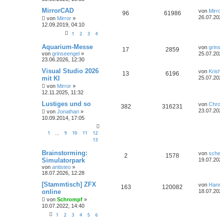
MirrorCAD
von
Mirr
96
61986
26.07.20
von
Mirror
»
12.09.2019, 04:10
1
2
3
4
Aquarium-Messe
von
grin
17
2859
von
grinseengel
»
25.07.20
23.06.2026, 12:30
Visual Studio 2026
von
Kris
13
6196
mit KI
25.07.20
von
Mirror
»
12.11.2025, 11:32
Lustiges und so
von
Chr
382
316231
23.07.20
von
Jonathan
»
10.09.2014, 17:05
1
9
10
11
12
…
13
Brainstorming:
von
sche
2
1578
Simulatorpark
19.07.20
von
antisteo
»
18.07.2026, 12:28
[Stammtisch] ZFX
von
Han
163
120082
online
18.07.20
von
Schrompf
»
10.07.2022, 14:40
1
2
3
4
5
6