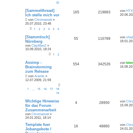
32
[Sammelthread]
von
HTX
165
219883
Ich stelle mich vor
20.06.20
von
Chromanoid
»
25.07.2010, 23:48
1
2
3
4
5
6
[Stammtisch]
von
sha
55
110789
Nürnberg
18.01.20
von
ClayManZ
»
10.09.2010, 18:24
1
2
Assimp -
von
kim
554
342526
Brainstorming
16.08.20
zum Release
von
Aramis
»
12.07.2009, 21:59
1
15
16
17
18
…
19
Wichtige Hinweise
von
Chr
4
28950
für das Forum
15.09.20
Zusammenarbeit
von
Chromanoid
»
24.01.2011, 18:14
Template fuer
von
Chr
16
48860
Jobangebote /
24.01.20