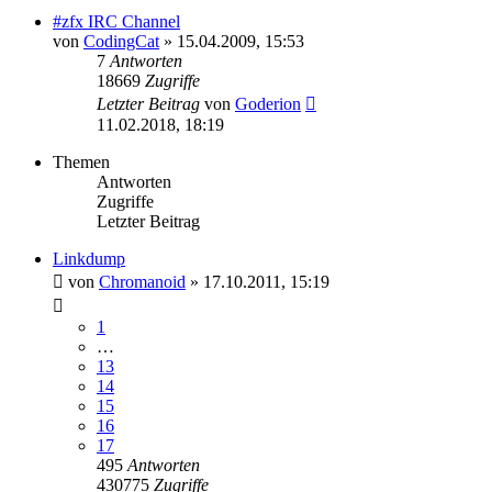
#zfx IRC Channel
von
CodingCat
»
15.04.2009, 15:53
7
Antworten
18669
Zugriffe
Letzter Beitrag
von
Goderion
11.02.2018, 18:19
Themen
Antworten
Zugriffe
Letzter Beitrag
Linkdump
von
Chromanoid
»
17.10.2011, 15:19
1
…
13
14
15
16
17
495
Antworten
430775
Zugriffe