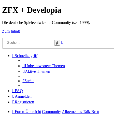
ZFX + Developia
Die deutsche Spieleentwickler-Community (seit 1999).
Zum Inhalt
Erweiterte
Suche
Suche
Schnellzugriff
Unbeantwortete Themen
Aktive Themen
Suche
FAQ
Anmelden
Registrieren
Foren-Übersicht
Community
Allgemeines Talk-Brett