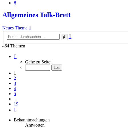
Suche
Allgemeines Talk-Brett
Neues Thema
Erweiterte
Suche
Suche
464 Themen
Seite
1
Gehe zu Seite:
von
19
1
2
3
4
5
…
19
Nächste
Bekanntmachungen
Antworten