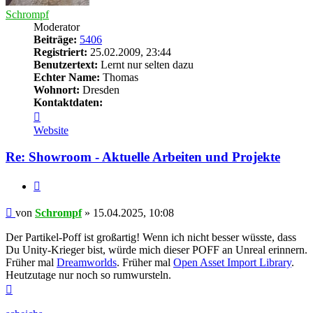
Schrompf
Moderator
Beiträge:
5406
Registriert:
25.02.2009, 23:44
Benutzertext:
Lernt nur selten dazu
Echter Name:
Thomas
Wohnort:
Dresden
Kontaktdaten:
Kontaktdaten
von
Website
Schrompf
Re: Showroom - Aktuelle Arbeiten und Projekte
Zitieren
Beitrag
von
Schrompf
»
15.04.2025, 10:08
Der Partikel-Poff ist großartig! Wenn ich nicht besser wüsste, dass
Du Unity-Krieger bist, würde mich dieser POFF an Unreal erinnern.
Früher mal
Dreamworlds
. Früher mal
Open Asset Import Library
.
Heutzutage nur noch so rumwursteln.
Nach
oben