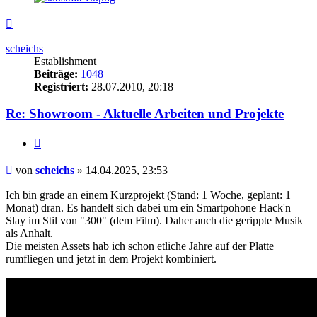
Nach
oben
scheichs
Establishment
Beiträge:
1048
Registriert:
28.07.2010, 20:18
Re: Showroom - Aktuelle Arbeiten und Projekte
Zitieren
Beitrag
von
scheichs
»
14.04.2025, 23:53
Ich bin grade an einem Kurzprojekt (Stand: 1 Woche, geplant: 1
Monat) dran. Es handelt sich dabei um ein Smartpohone Hack'n
Slay im Stil von "300" (dem Film). Daher auch die gerippte Musik
als Anhalt.
Die meisten Assets hab ich schon etliche Jahre auf der Platte
rumfliegen und jetzt in dem Projekt kombiniert.