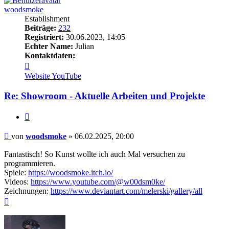
woodsmoke
Establishment
Beiträge:
232
Registriert:
30.06.2023, 14:05
Echter Name:
Julian
Kontaktdaten:
Kontaktdaten
von
Website
YouTube
woodsmoke
Re: Showroom - Aktuelle Arbeiten und Projekte
Zitieren
Beitrag
von
woodsmoke
»
06.02.2025, 20:00
Fantastisch! So Kunst wollte ich auch Mal versuchen zu
programmieren.
Spiele:
https://woodsmoke.itch.io/
Videos:
https://www.youtube.com/@w00dsm0ke/
Zeichnungen:
https://www.deviantart.com/melerski/gallery/all
Nach
oben