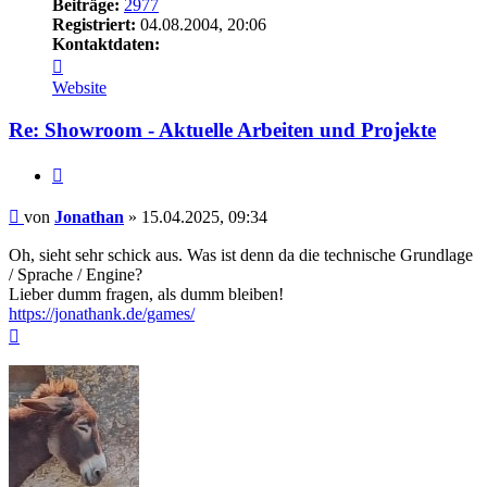
Beiträge:
2977
Registriert:
04.08.2004, 20:06
Kontaktdaten:
Kontaktdaten
von
Website
Jonathan
Re: Showroom - Aktuelle Arbeiten und Projekte
Zitieren
Beitrag
von
Jonathan
»
15.04.2025, 09:34
Oh, sieht sehr schick aus. Was ist denn da die technische Grundlage
/ Sprache / Engine?
Lieber dumm fragen, als dumm bleiben!
https://jonathank.de/games/
Nach
oben