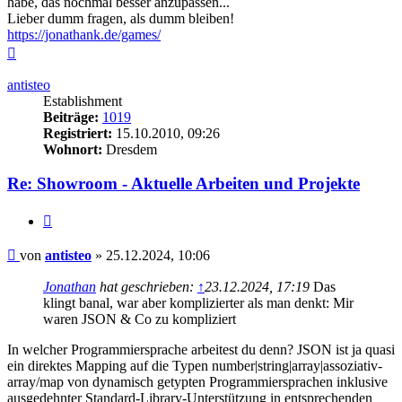
habe, das nochmal besser anzupassen...
Lieber dumm fragen, als dumm bleiben!
https://jonathank.de/games/
Nach
oben
antisteo
Establishment
Beiträge:
1019
Registriert:
15.10.2010, 09:26
Wohnort:
Dresdem
Re: Showroom - Aktuelle Arbeiten und Projekte
Zitieren
Beitrag
von
antisteo
»
25.12.2024, 10:06
Jonathan
hat geschrieben:
↑
23.12.2024, 17:19
Das
klingt banal, war aber komplizierter als man denkt: Mir
waren JSON & Co zu kompliziert
In welcher Programmiersprache arbeitest du denn? JSON ist ja quasi
ein direktes Mapping auf die Typen number|string|array|assoziativ-
array/map von dynamisch getypten Programmiersprachen inklusive
ausgedehnter Standard-Library-Unterstützung in entsprechenden