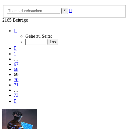
Erweiterte
Suche
Suche
2165 Beiträge
Seite
69
Gehe zu Seite:
von
73
Vorherige
1
…
67
68
69
70
71
…
73
Nächste