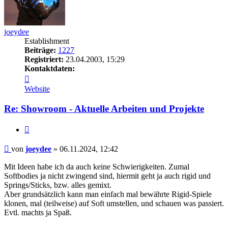
joeydee
Establishment
Beiträge:
1227
Registriert:
23.04.2003, 15:29
Kontaktdaten:
Kontaktdaten
von
Website
joeydee
Re: Showroom - Aktuelle Arbeiten und Projekte
Zitieren
Beitrag
von
joeydee
»
06.11.2024, 12:42
Mit Ideen habe ich da auch keine Schwierigkeiten. Zumal
Softbodies ja nicht zwingend sind, hiermit geht ja auch rigid und
Springs/Sticks, bzw. alles gemixt.
Aber grundsätzlich kann man einfach mal bewährte Rigid-Spiele
klonen, mal (teilweise) auf Soft umstellen, und schauen was passiert.
Evtl. machts ja Spaß.