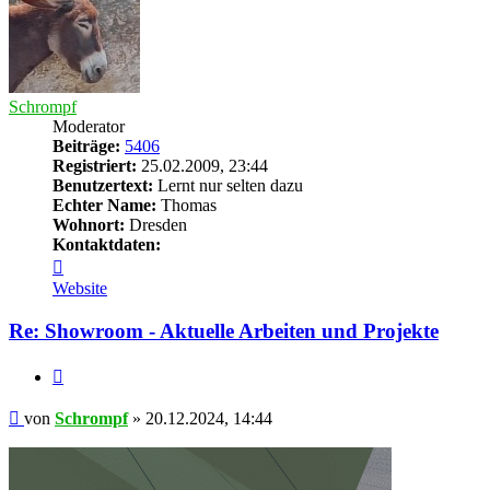
Schrompf
Moderator
Beiträge:
5406
Registriert:
25.02.2009, 23:44
Benutzertext:
Lernt nur selten dazu
Echter Name:
Thomas
Wohnort:
Dresden
Kontaktdaten:
Kontaktdaten
von
Website
Schrompf
Re: Showroom - Aktuelle Arbeiten und Projekte
Zitieren
Beitrag
von
Schrompf
»
20.12.2024, 14:44