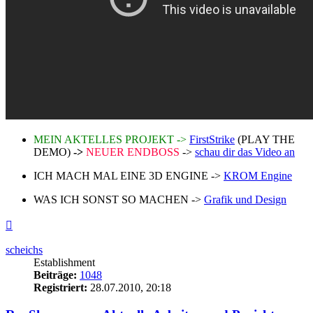
MEIN AKTELLES PROJEKT ->
FirstStrike
(PLAY THE
DEMO)
->
NEUER ENDBOSS
->
schau dir das Video an
ICH MACH MAL EINE 3D ENGINE ->
KROM Engine
WAS ICH SONST SO MACHEN ->
Grafik und Design
Nach
oben
scheichs
Establishment
Beiträge:
1048
Registriert:
28.07.2010, 20:18