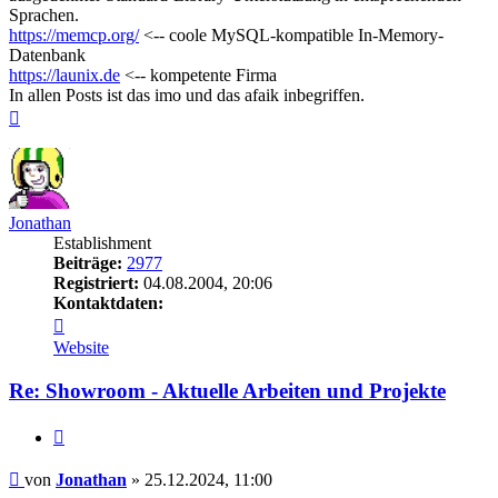
Sprachen.
https://memcp.org/
<-- coole MySQL-kompatible In-Memory-
Datenbank
https://launix.de
<-- kompetente Firma
In allen Posts ist das imo und das afaik inbegriffen.
Nach
oben
Jonathan
Establishment
Beiträge:
2977
Registriert:
04.08.2004, 20:06
Kontaktdaten:
Kontaktdaten
von
Website
Jonathan
Re: Showroom - Aktuelle Arbeiten und Projekte
Zitieren
Beitrag
von
Jonathan
»
25.12.2024, 11:00