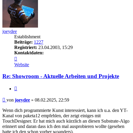
joeydee
Establishment
Beiträge:
1227
Registriert:
23.04.2003, 15:29
Kontaktdaten:
Kontaktdaten
von
Website
joeydee
Re: Showroom - Aktuelle Arbeiten und Projekte
Zitieren
Beitrag
von
joeydee
»
08.02.2025, 22:59
Wenn dich programmierte Kunst interessiert, kann ich u.a. den YT-
Kanal von paketa12 empfehlen, der zeigt einiges mit
TouchDesigner. Er hat mich auch kürzlich an diesen Substrate-Algo
erinnert und daran dass ich den mal ausprobieren wollte (gesehen
hatte ich den schon vorher woanders).