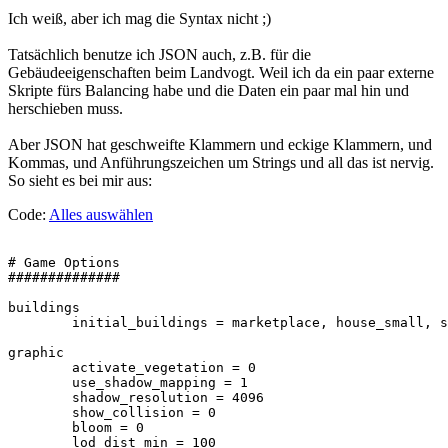
Ich weiß, aber ich mag die Syntax nicht ;)
Tatsächlich benutze ich JSON auch, z.B. für die
Gebäudeeigenschaften beim Landvogt. Weil ich da ein paar externe
Skripte fürs Balancing habe und die Daten ein paar mal hin und
herschieben muss.
Aber JSON hat geschweifte Klammern und eckige Klammern, und
Kommas, und Anführungszeichen um Strings und all das ist nervig.
So sieht es bei mir aus:
Code:
Alles auswählen
# Game Options

##############

buildings

	initial_buildings = marketplace, house_small, storehouse

graphic

	activate_vegetation = 0

	use_shadow_mapping = 1

	shadow_resolution = 4096

	show_collision = 0

	bloom = 0

	lod_dist_min = 100
