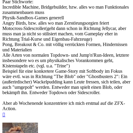
Paar Stichworte:
Incredible Machine, Bridgebuilder, bzw. alles wo man Funktionales
zusammenbauen muss
Physik-Sandbox-Games generell
Angry Birds, bzw. alles wo man Zerstörungsorgien feiert
Motocross-Sidescroller(geht dann schon in Richtung Jellycar, aber
muss man ja nicht so stilisiert machen, vom Gameplay eher in
Richtung Trial-Kurse und Eigenbau-Fahrzeuge)
Pong, Breakout & Co. mit völlig verrückten Formen, Hindernissen
und Materialien
Alle Arten von normalen Topdown- und Jump'n'Run-Ideen, letztere
insbesondere wo es um physikalisches Vorankommen geht,
Kistenstapeln etc. (vgl. u.a. "Trine")
Beispiel für eine konkretere Game-Story mit Softbody im Fokus
wäre evtl. was in Richtung "The Blob" oder "Ghostbusters 2": Ein
(außerirdischer) Wackelpudding kann Leute fressen, sich teilen, aber
auch "umgepolt" werden. Entweder man spielt einen Blob, oder
bekämpft ihn. Entweder Topdown oder Sidescroller.
Aber ab Wochenende konzentriere ich mich erstmal auf die ZFX-
Action.
Nach
oben