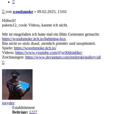
Zitieren
Beitrag
von
woodsmoke
»
09.02.2025, 13:02
Hübsch!
paketa12, coole Videos, kannte ich nicht.
Mir ist eingefallen ich hatte mal ein Blitz Generator gemacht:
https://woodsmoke.itch.io/lightning-box
Bin nicht so stolz drauf, ziemlich primitiv und unoptimiert.
Spiele:
https://woodsmoke.itch.io/
Videos:
https://www.youtube.com/@w00dsm0ke/
Zeichnungen:
https://www.deviantart.com/melerski/gallery/all
Nach
oben
joeydee
Establishment
Beiträge:
1227