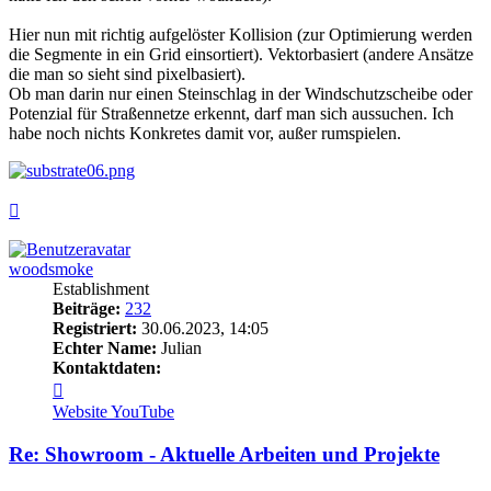
Hier nun mit richtig aufgelöster Kollision (zur Optimierung werden
die Segmente in ein Grid einsortiert). Vektorbasiert (andere Ansätze
die man so sieht sind pixelbasiert).
Ob man darin nur einen Steinschlag in der Windschutzscheibe oder
Potenzial für Straßennetze erkennt, darf man sich aussuchen. Ich
habe noch nichts Konkretes damit vor, außer rumspielen.
Nach
oben
woodsmoke
Establishment
Beiträge:
232
Registriert:
30.06.2023, 14:05
Echter Name:
Julian
Kontaktdaten:
Kontaktdaten
von
Website
YouTube
woodsmoke
Re: Showroom - Aktuelle Arbeiten und Projekte