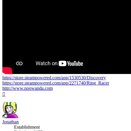
https://store.steampowered.com/app/1530530/Discovery
https://store.steampowered.com/app/2271740/Ring_Racer
http://www.noowanda.com
Nach
oben
Jonathan
Establishment