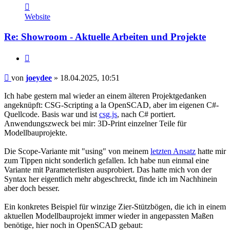
Kontaktdaten
von
Website
joeydee
Re: Showroom - Aktuelle Arbeiten und Projekte
Zitieren
Beitrag
von
joeydee
»
18.04.2025, 10:51
Ich habe gestern mal wieder an einem älteren Projektgedanken
angeknüpft: CSG-Scripting a la OpenSCAD, aber im eigenen C#-
Quellcode. Basis war und ist
csg.js
, nach C# portiert.
Anwendungszweck bei mir: 3D-Print einzelner Teile für
Modellbauprojekte.
Die Scope-Variante mit "using" von meinem
letzten Ansatz
hatte mir
zum Tippen nicht sonderlich gefallen. Ich habe nun einmal eine
Variante mit Parameterlisten ausprobiert. Das hatte mich von der
Syntax her eigentlich mehr abgeschreckt, finde ich im Nachhinein
aber doch besser.
Ein konkretes Beispiel für winzige Zier-Stützbögen, die ich in einem
aktuellen Modellbauprojekt immer wieder in angepassten Maßen
benötige, hier noch in OpenSCAD gebaut: