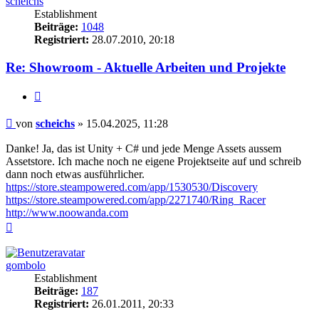
scheichs
Establishment
Beiträge:
1048
Registriert:
28.07.2010, 20:18
Re: Showroom - Aktuelle Arbeiten und Projekte
Zitieren
Beitrag
von
scheichs
»
15.04.2025, 11:28
Danke! Ja, das ist Unity + C# und jede Menge Assets aussem
Assetstore. Ich mache noch ne eigene Projektseite auf und schreib
dann noch etwas ausführlicher.
https://store.steampowered.com/app/1530530/Discovery
https://store.steampowered.com/app/2271740/Ring_Racer
http://www.noowanda.com
Nach
oben
gombolo
Establishment
Beiträge:
187
Registriert:
26.01.2011, 20:33