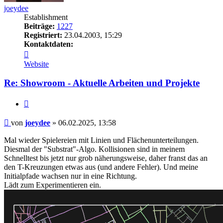
joeydee
Establishment
Beiträge:
1227
Registriert:
23.04.2003, 15:29
Kontaktdaten:
Kontaktdaten
von
Website
joeydee
Re: Showroom - Aktuelle Arbeiten und Projekte
Zitieren
Beitrag
von
joeydee
»
06.02.2025, 13:58
Mal wieder Spielereien mit Linien und Flächenunterteilungen.
Diesmal der "Substrat"-Algo. Kollisionen sind in meinem
Schnelltest bis jetzt nur grob näherungsweise, daher franst das an
den T-Kreuzungen etwas aus (und andere Fehler). Und meine
Initialpfade wachsen nur in eine Richtung.
Lädt zum Experimentieren ein.