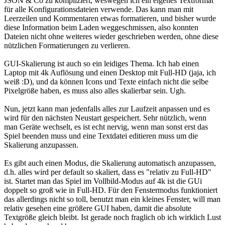
JSON & Co zu kompliziert, weswegen ich ein eigenes Textformat
für alle Konfigurationsdateien verwende. Das kann man mit
Leerzeilen und Kommentaren etwas formatieren, und bisher wurde
diese Information beim Laden weggeschmissen, also konnten
Dateien nicht ohne weiteres wieder geschrieben werden, ohne diese
nützlichen Formatierungen zu verlieren.
GUI-Skalierung ist auch so ein leidiges Thema. Ich hab einen
Laptop mit 4k Auflösung und einen Desktop mit Full-HD (jaja, ich
weiß :D), und da können Icons und Texte einfach nicht die selbe
Pixelgröße haben, es muss also alles skalierbar sein. Ugh.
Nun, jetzt kann man jedenfalls alles zur Laufzeit anpassen und es
wird für den nächsten Neustart gespeichert. Sehr nützlich, wenn
man Geräte wechselt, es ist echt nervig, wenn man sonst erst das
Spiel beenden muss und eine Textdatei editieren muss um die
Skalierung anzupassen.
Es gibt auch einen Modus, die Skalierung automatisch anzupassen,
d.h. alles wird per default so skaliert, dass es "relativ zu Full-HD"
ist. Startet man das Spiel im Vollbild-Modus auf 4k ist die GUi
doppelt so groß wie in Full-HD. Für den Fenstermodus funktioniert
das allerdings nicht so toll, benutzt man ein kleines Fenster, will man
relativ gesehen eine größere GUI haben, damit die absolute
Textgröße gleich bleibt. Ist gerade noch fraglich ob ich wirklich Lust