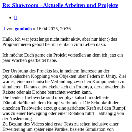
Re: Showroom - Aktuelle Arbeiten und Projekte
Zitieren
Beitrag
von
gombolo
»
16.04.2025, 20:36
Hallo, ich war jetzt lange nicht mehr aktiv, aber nur hier :) das
Programmieren gehört bei mir einfach zum Leben dazu.
Ich möchte Euch gerne ein Projekt vorstellen an dem ich jetzt ein
paar Wochen gearbeitet habe.
Der Ursprung des Projekts lag in meinem Interesse an der
physikalischen Kopplung von Objekten über Federn in Unity. Ziel
war es, eine mechanische Verbindung zwischen Komponenten zu
simulieren. Daraus entwickelte sich ein Prototyp, der entweder als
Rakete oder als Drohne betrachtet werden kann.
Die beiden Triebwerke sind über physikalisch modellierte
Dämpferkräfte mit dem Rumpf verbunden. Die Schubkraft der
einzelnen Triebwerke erzeugt eine gerichtete Kraft auf den Rumpf,
was zu einer Bewegung oder einer Rotation führt – abhängig von
der Auslenkung.
Zu Beginn des Videos sind erste Tests zu sehen inclusive einer
Erweiterung um später eine Partikel-basierte Simulation von