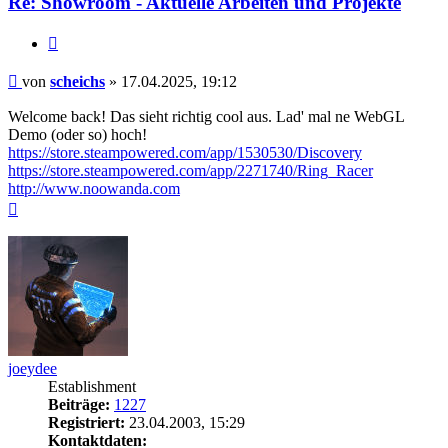
Re: Showroom - Aktuelle Arbeiten und Projekte
Zitieren
Beitrag
von
scheichs
»
17.04.2025, 19:12
Welcome back! Das sieht richtig cool aus. Lad' mal ne WebGL
Demo (oder so) hoch!
https://store.steampowered.com/app/1530530/Discovery
https://store.steampowered.com/app/2271740/Ring_Racer
http://www.noowanda.com
Nach
oben
joeydee
Establishment
Beiträge:
1227
Registriert:
23.04.2003, 15:29
Kontaktdaten: