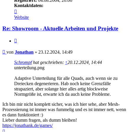
Registriert:
04.08.2004, 20:06
Kontaktdaten:
Kontaktdaten
von
Website
Jonathan
Re: Showroom - Aktuelle Arbeiten und Projekte
Zitieren
Beitrag
von
Jonathan
»
23.12.2024, 14:49
Schrompf
hat geschrieben:
↑
20.12.2024, 14:44
unterteilung.png
Adaptive Unterteilung für alle Quads, auch wenn sie zu
Dreiecken degenerieren. Hab noch keine Grenzfälle
strapaziert, aber solange hier alles artig blockweise
Normgröße ist, erwarte ich da auch keine Probleme.
Ich bin mir nicht komplett sicher, was ich hier sehe, aber Mesh-
Prozessierung ist immer was fummelig und es ist immer nett, wenn
es dann funktioniert :)
Lieber dumm fragen, als dumm bleiben!
https://jonathank.de/games/
Nach