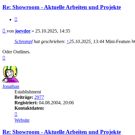
Re: Showroom - Aktuelle Arbeiten und Projekte
Zitieren
Beitrag
von
joeydee
»
25.10.2025, 14:35
Schrompf
hat geschrieben:
↑
25.10.2025, 13:44
Mini-Feature-Wun
Oder Outlines.
Nach
oben
Jonathan
Establishment
Beiträge:
2977
Registriert:
04.08.2004, 20:06
Kontaktdaten:
Kontaktdaten
von
Website
Jonathan
Re: Showroom - Aktuelle Arbeiten und Projekte