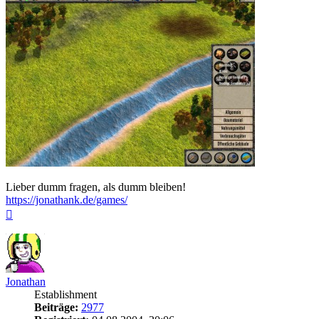
Lieber dumm fragen, als dumm bleiben!
https://jonathank.de/games/
Nach
oben
Jonathan
Establishment
Beiträge:
2977