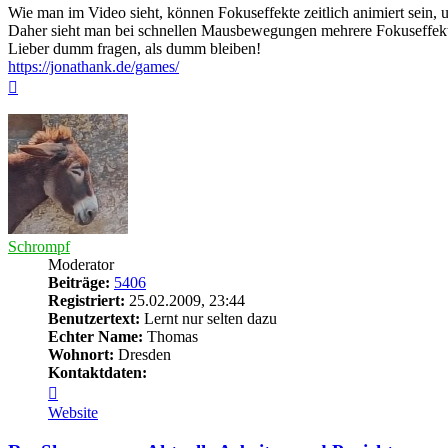
Wie man im Video sieht, können Fokuseffekte zeitlich animiert sein
Daher sieht man bei schnellen Mausbewegungen mehrere Fokuseffek
Lieber dumm fragen, als dumm bleiben!
https://jonathank.de/games/
Nach
oben
Schrompf
Moderator
Beiträge:
5406
Registriert:
25.02.2009, 23:44
Benutzertext:
Lernt nur selten dazu
Echter Name:
Thomas
Wohnort:
Dresden
Kontaktdaten:
Kontaktdaten
von
Website
Schrompf