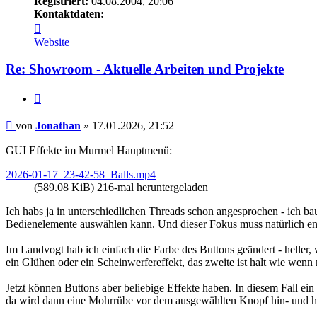
Registriert:
04.08.2004, 20:06
Kontaktdaten:
Kontaktdaten
von
Website
Jonathan
Re: Showroom - Aktuelle Arbeiten und Projekte
Zitieren
Beitrag
von
Jonathan
»
17.01.2026, 21:52
GUI Effekte im Murmel Hauptmenü:
2026-01-17_23-42-58_Balls.mp4
(589.08 KiB) 216-mal heruntergeladen
Ich habs ja in unterschiedlichen Threads schon angesprochen - ich 
Bedienelemente auswählen kann. Und dieser Fokus muss natürlich ent
Im Landvogt hab ich einfach die Farbe des Buttons geändert - heller, 
ein Glühen oder ein Scheinwerfereffekt, das zweite ist halt wie wen
Jetzt können Buttons aber beliebige Effekte haben. In diesem Fall ei
da wird dann eine Mohrrübe vor dem ausgewählten Knopf hin- und h