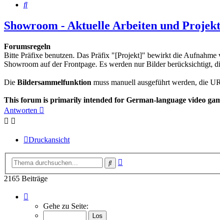
Suche
Showroom - Aktuelle Arbeiten und Projek
Forumsregeln
Bitte Präfixe benutzen. Das Präfix "[Projekt]" bewirkt die Aufnahm
Showroom auf der Frontpage. Es werden nur Bilder berücksichtigt, 
Die
Bildersammelfunktion
muss manuell ausgeführt werden, die U
This forum is primarily intended for German-language video game
Antworten
Druckansicht
Erweiterte
Suche
Suche
2165 Beiträge
Seite
71
Gehe zu Seite:
von