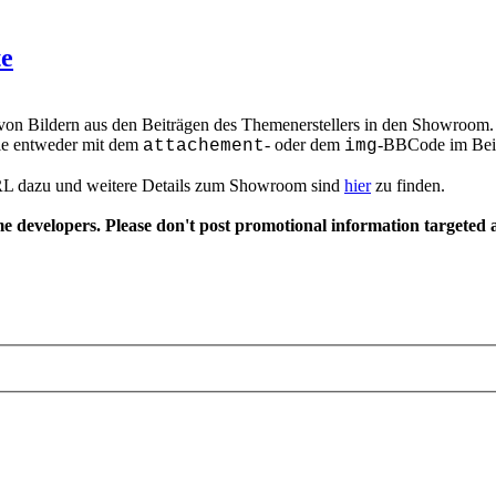
te
e von Bildern aus den Beiträgen des Themenerstellers in den Showroo
die entweder mit dem
- oder dem
-BBCode im Beit
attachement
img
RL dazu und weitere Details zum Showroom sind
hier
zu finden.
 developers. Please don't post promotional information targeted a