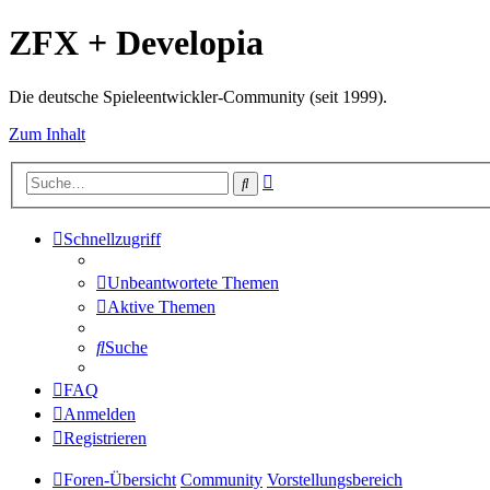
ZFX + Developia
Die deutsche Spieleentwickler-Community (seit 1999).
Zum Inhalt
Erweiterte
Suche
Suche
Schnellzugriff
Unbeantwortete Themen
Aktive Themen
Suche
FAQ
Anmelden
Registrieren
Foren-Übersicht
Community
Vorstellungsbereich