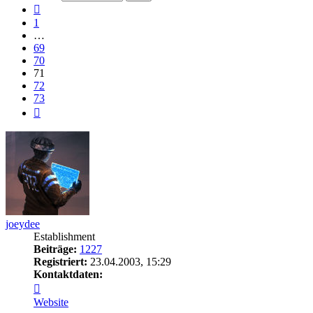
73
Vorherige
1
…
69
70
71
72
73
Nächste
joeydee
Establishment
Beiträge:
1227
Registriert:
23.04.2003, 15:29
Kontaktdaten:
Kontaktdaten
von
Website
joeydee