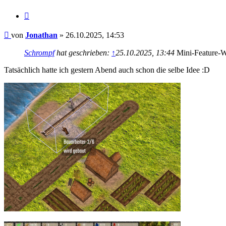
Zitieren
Beitrag
von
Jonathan
»
26.10.2025, 14:53
Schrompf
hat geschrieben:
↑
25.10.2025, 13:44
Mini-Feature-Wun
Tatsächlich hatte ich gestern Abend auch schon die selbe Idee :D