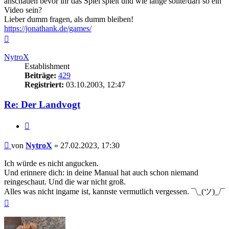
anschauen bevor ihr das Spiel spielt und wie lange sollte/darf so ein
Video sein?
Lieber dumm fragen, als dumm bleiben!
https://jonathank.de/games/
Nach
oben
NytroX
Establishment
Beiträge:
429
Registriert:
03.10.2003, 12:47
Re: Der Landvogt
Zitieren
Beitrag
von
NytroX
»
27.02.2023, 17:30
Ich würde es nicht angucken.
Und erinnere dich: in deine Manual hat auch schon niemand
reingeschaut. Und die war nicht groß.
Alles was nicht ingame ist, kannste vermutlich vergessen. ¯\_(ツ)_/¯
Nach
oben