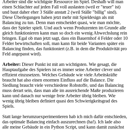
Arbeiter sind die wichtigste Ressource im Spiel. Deshalb will man
einen Schlachter auf jeden Fall voll auslasten (weil er "teuer" ist)
und baut daher eher 3 Ställe anstatt 2 (weil Ställe "billig" sind).
Diese Überlegungen haben jetzt mehr mit Spieldesign als mit
Balancing zu tun. Denn man entscheidet quasi, wie man möchte,
dass der Spieler spielt. Und auch wenn Produzenten im Grunde alle
gleich funktionieren kann man so doch ein wenig Abwechslung rein
bringen. Egal ob man jetzt sagt, dass ein Bauernhof 4 Felder oder 10
Felder bewirtschaften soll, man kann für beide Varianten später ein
Balancing finden, das funktioniert (z.B. in dem die Produktivität pro
Feld angepasst wird).
Arbeiter:
Dieser Punkt ist mit am wichtigsten. Wie gesagt, die
Hauptaufgabe des Spielers ist es immer seine Arbeiter clever und
effizient einzusetzen. Welches Gebäude wie viele Arbeitskräfte
braucht hat also einen enormen Einfluss auf die Balance. Die
Siedlung braucht viele verschiedene Rohstoffe, und das Balancing
muss derart sein, dass man alle im ausreichende Maße produzieren
kann und danach nur wenige freie Arbeiter übrig bleiben. Wie
wenig übrig bleiben definiert quasi den Schwierigkeitsgrad des
Spiels.
Statt lange herumzuexperimentieren hab ich mich dafür entschieden,
das optimale Balancing einfach auszurechnen (ha!). Ich lade also
alle meine Gebäude in ein Python Script, und kann damit zunächst