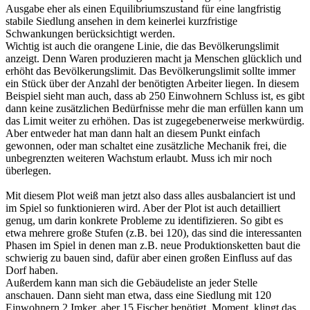
Ausgabe eher als einen Equilibriumszustand für eine langfristig
stabile Siedlung ansehen in dem keinerlei kurzfristige
Schwankungen berücksichtigt werden.
Wichtig ist auch die orangene Linie, die das Bevölkerungslimit
anzeigt. Denn Waren produzieren macht ja Menschen glücklich und
erhöht das Bevölkerungslimit. Das Bevölkerungslimit sollte immer
ein Stück über der Anzahl der benötigten Arbeiter liegen. In diesem
Beispiel sieht man auch, dass ab 250 Einwohnern Schluss ist, es gibt
dann keine zusätzlichen Bedürfnisse mehr die man erfüllen kann um
das Limit weiter zu erhöhen. Das ist zugegebenerweise merkwürdig.
Aber entweder hat man dann halt an diesem Punkt einfach
gewonnen, oder man schaltet eine zusätzliche Mechanik frei, die
unbegrenzten weiteren Wachstum erlaubt. Muss ich mir noch
überlegen.
Mit diesem Plot weiß man jetzt also dass alles ausbalanciert ist und
im Spiel so funktionieren wird. Aber der Plot ist auch detailliert
genug, um darin konkrete Probleme zu identifizieren. So gibt es
etwa mehrere große Stufen (z.B. bei 120), das sind die interessanten
Phasen im Spiel in denen man z.B. neue Produktionsketten baut die
schwierig zu bauen sind, dafür aber einen großen Einfluss auf das
Dorf haben.
Außerdem kann man sich die Gebäudeliste an jeder Stelle
anschauen. Dann sieht man etwa, dass eine Siedlung mit 120
Einwohnern 2 Imker, aber 15 Fischer benötigt. Moment, klingt das