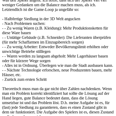
Was den Spieler angeht: Ich hoffe, dass sich der Spieler viel viel
weniger Gedanken um die Balance machen muss, als ich.
Letztendlich ist die Game-Loop ja ungefähr so:
- Halbfertige Siedlung in der 3D Welt angucken
- Nach Problemen suchen:
- - Zu wenig Waren (z.B. Kleidung): Mehr Produktionsketten für
diese Ware bauen
- - Untätige Gebäude (z.B. Schneider): Die Lieferanten überprüfen
(für mehr Schaffarmen im Einzugsbereich sorgen)
- - Zu wenig Arbeiter: Entweder Bevölkerungslimit erhöhen oder
unwichtige Betriebe stilllegen
- - Waren werden zu langsam abgeholt: Mehr Lagerhäuser bauen
oder für kürzere Wege sorgen
- Alles ist in Ordnung. Überlegen wie man die Stadt ausbauen kann.
- - Nächste Technologie erforschen, neue Produzenten bauen, mehr
Häuser, etc.
- Zurück zum ersten Schritt
Theoretisch muss man da gar nicht über Zahlen nachdenken. Wenn
man ein Problem korrekt identifiziert hat sollte die Lösung auf der
Hand liegen, gute Balance bedeutet dann, dass die Lösung
umsetzbar ist und das Problem löst. D.h. meine Aufgabe ist es, für
(fast) jede Siedlung zu garantieren, dass es einen Zustand gibt in
dem sie funktioniert. Die Aufgabe des Spielers ist es, diesen Zustand