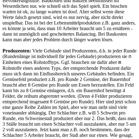
Bevölkerungsstufe. Baukosten und Bauzeit beeinflussen im
Wesentlichen nur, wie schnell sich das Spiel spielt. Ein bisschen
warten ist ok, zu lange warten ist doof. Aber selbst wenn diese
Werte falsch gesetzt sind, wird es nur nervig, aber nicht direkt
unspielbar. Das ist bei der Lebensmittelproduktion z.B. ganz anders,
es könnte ja sein, dass man 10 Arbeiter braucht um 5 zu ernähren -
dann ist unmöglich und gescheitertes Balancing. Bei Baukosten
kann man aber jedes Problem durch länger warten lösen.
Produzenten:
Viele Gebäude sind Produzenten, d.h. in jeder Runde
(Rundenlänge ist individuell für jedes Gebäude) produzieren sie
n
Einheiten eines Rohstofftyps. Ggf. brauchen sie dafür aber
m
Rohstoffe eines anderen Typs, der entsprechende Produzent dafür
muss sich dann im Einflussbereich unseres Gebäudes befinden. Ein
Gemüsefeld produziert z.B. pro Runde 2 Gemüse, der Bauernhof
braucht aber 8 Gemüse pro Runde um Essen herzustellen. Ein Feld
kann bis zu 8 Gemüse einlagern, d.h. ein Bauernhof benötigt 4
Felder, die reihum abgeerntet werden. (Denn 4 Felder produzieren
entsprechend insgesamt 8 Gemüse pro Runde). Hier sind jetzt schon
eine ganze Reihe Zahlen im Spiel, aber wie man sieht sind viele
voneinander abhängig. Der Schlachter z.B. will 5 Schwein pro
Runde, ein Schweinestall produziert aber nur 2. Das heißt, dass man
3 Ställe braucht um einen Schlachter voll auszulasten, aber nur 5 um
2 voll auszulasten. Jetzt kann man z.B. noch bestimmen, dass der
Schlachter 5 Arbeiter braucht, der Stall aber nur einen. Wie gesagt,