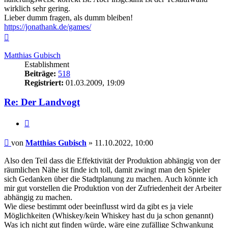
wirklich sehr gering.
Lieber dumm fragen, als dumm bleiben!
https://jonathank.de/games/
Nach
oben
Matthias Gubisch
Establishment
Beiträge:
518
Registriert:
01.03.2009, 19:09
Re: Der Landvogt
Zitieren
Beitrag
von
Matthias Gubisch
»
11.10.2022, 10:00
Also den Teil dass die Effektivität der Produktion abhängig von der
räumlichen Nähe ist finde ich toll, damit zwingt man den Spieler
sich Gedanken über die Stadtplanung zu machen. Auch könnte ich
mir gut vorstellen die Produktion von der Zufriedenheit der Arbeiter
abhängig zu machen.
Wie diese bestimmt oder beeinflusst wird da gibt es ja viele
Möglichkeiten (Whiskey/kein Whiskey hast du ja schon genannt)
Was ich nicht gut finden würde, wäre eine zufällige Schwankung