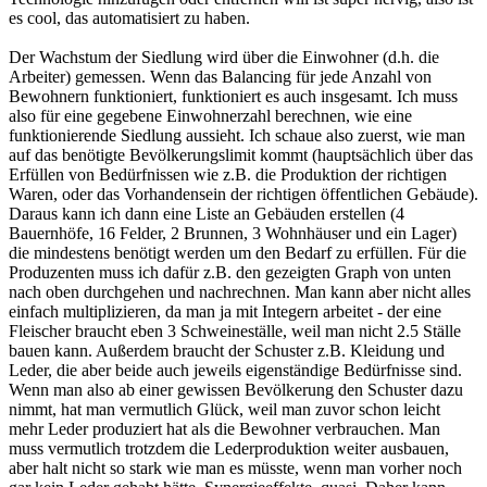
es cool, das automatisiert zu haben.
Der Wachstum der Siedlung wird über die Einwohner (d.h. die
Arbeiter) gemessen. Wenn das Balancing für jede Anzahl von
Bewohnern funktioniert, funktioniert es auch insgesamt. Ich muss
also für eine gegebene Einwohnerzahl berechnen, wie eine
funktionierende Siedlung aussieht. Ich schaue also zuerst, wie man
auf das benötigte Bevölkerungslimit kommt (hauptsächlich über das
Erfüllen von Bedürfnissen wie z.B. die Produktion der richtigen
Waren, oder das Vorhandensein der richtigen öffentlichen Gebäude).
Daraus kann ich dann eine Liste an Gebäuden erstellen (4
Bauernhöfe, 16 Felder, 2 Brunnen, 3 Wohnhäuser und ein Lager)
die mindestens benötigt werden um den Bedarf zu erfüllen. Für die
Produzenten muss ich dafür z.B. den gezeigten Graph von unten
nach oben durchgehen und nachrechnen. Man kann aber nicht alles
einfach multiplizieren, da man ja mit Integern arbeitet - der eine
Fleischer braucht eben 3 Schweineställe, weil man nicht 2.5 Ställe
bauen kann. Außerdem braucht der Schuster z.B. Kleidung und
Leder, die aber beide auch jeweils eigenständige Bedürfnisse sind.
Wenn man also ab einer gewissen Bevölkerung den Schuster dazu
nimmt, hat man vermutlich Glück, weil man zuvor schon leicht
mehr Leder produziert hat als die Bewohner verbrauchen. Man
muss vermutlich trotzdem die Lederproduktion weiter ausbauen,
aber halt nicht so stark wie man es müsste, wenn man vorher noch