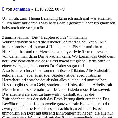
Beitrag
von
Jonathan
»
11.10.2022, 00:49
Uh uh uh, zum Thema Balancing kann ich auch mal was erzählen
:). Ich hatte mir damals was nettes dafür gebastelt, aber ich glaub ich
habs noch nie vorgestellt.
Zunächst einmal: Die "Hauptressource" in meinem
Wirtschaftssystem sind die Arbeiter. Ich fand es bei Anno 1602
immer komisch, dass man 4 Hütten, einen Fischer und einen
Holzfäller hat und die Menschen alle irgendwie Steuern bezahlen,
von denen man dann Dinge kaufen kann. Wo kommt das Geld denn
her? Wie verdienen die das? Geld macht für große Städte Sinn, in
einem winzigen, autonomen Dorf aber so gar nicht.
Also ist alles eine, uhm, kommunistische Diktatur. Alle Rohstoffe
gehören allen, aber einer (der Spieler) ist der absolutistische
Herrscher und entscheidet absolut alles alleine und unmittelbar.
Deshalb gibt es kein Geld, sondern nur Rohstoffe und Arbeitskraft.
Menschen müssen ernährt werden, sonst sterben sie. Klar soweit.
Das alleine wäre aber zu langweilig, deshalb gibt es die
Zufriedenheit, aus der sich das Bevölkerungslimit errechnet. Das
Bevölkerungslimit ist das zweite ganz zentrale Element, denn das
zwingt dich all die Bedürfnisse tatsächlich zu erfüllen. Es ist
unmöglich ein Dorf mit tausend Einwohnern zu haben, die alle nur
Gemüse essen. Weil man damit das Bevölkerungslimit niemals auf