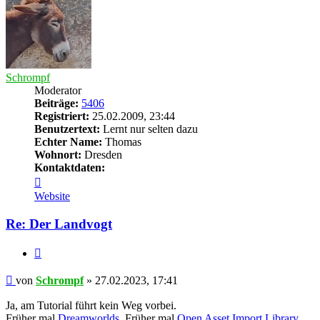
Schrompf
Moderator
Beiträge:
5406
Registriert:
25.02.2009, 23:44
Benutzertext:
Lernt nur selten dazu
Echter Name:
Thomas
Wohnort:
Dresden
Kontaktdaten:
Kontaktdaten
von
Website
Schrompf
Re: Der Landvogt
Zitieren
Beitrag
von
Schrompf
»
27.02.2023, 17:41
Ja, am Tutorial führt kein Weg vorbei.
Früher mal
Dreamworlds
. Früher mal
Open Asset Import Library
.