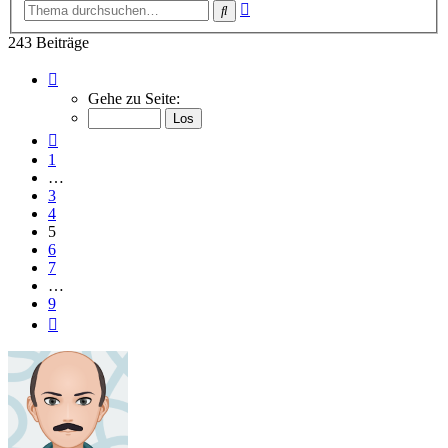
Erweiterte
Suche
Suche
243 Beiträge
Seite
5
Gehe zu Seite:
von
9
Vorherige
1
…
3
4
5
6
7
…
9
Nächste