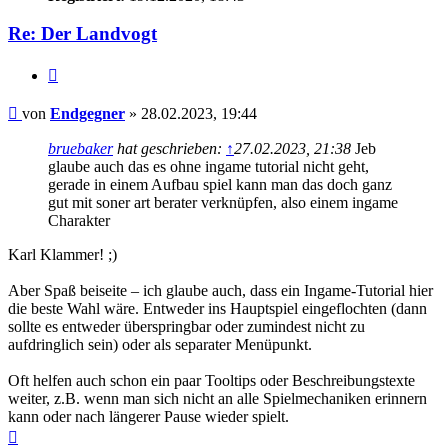
Re: Der Landvogt
Zitieren
Beitrag
von
Endgegner
»
28.02.2023, 19:44
bruebaker
hat geschrieben:
↑
27.02.2023, 21:38
Jeb
glaube auch das es ohne ingame tutorial nicht geht,
gerade in einem Aufbau spiel kann man das doch ganz
gut mit soner art berater verknüpfen, also einem ingame
Charakter
Karl Klammer! ;)
Aber Spaß beiseite – ich glaube auch, dass ein Ingame-Tutorial hier
die beste Wahl wäre. Entweder ins Hauptspiel eingeflochten (dann
sollte es entweder überspringbar oder zumindest nicht zu
aufdringlich sein) oder als separater Menüpunkt.
Oft helfen auch schon ein paar Tooltips oder Beschreibungstexte
weiter, z.B. wenn man sich nicht an alle Spielmechaniken erinnern
kann oder nach längerer Pause wieder spielt.
Nach