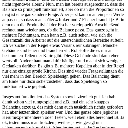
nicht irgendwie albern? Nun, man hat bereits ausgerechnet, dass die
Balance so prinzipiell funktioniert, aber ob man die Proportionen so
mag ist eine ganz andere Frage. Aber jetzt kann man ein paar Werte
anpassen, so dass man später 4 Imker und 7 Fischer braucht (z.B. in
dem man die Produktivität der Fischer verdoppelt). Anschließend
rechnet man wieder aus, ob die Balance passt. Das ganze geht in
mehrere Richtungen, man kann z.B. auch sehen, wie sich die
Gesamtzahl der Arbeiter auf die unterschiedlichen Bereiche aufteilt.
Ich versuche in der Regel etwas Varianz reinzubringen. Manche
Gebäude sind teuer und brauchen vlt. Rohstoffe die es nur an
bestimmten Teilen der Karte gibt. Diese Gebäude sind dann eher
wertvoll. Andere baut man dafür häufiger und macht sich weniger
Gedanken darüber. Es gibt z.B. mehrere Kapellen aber in der Regel
nur eine einzige große Kirche. Das sind wieder Fragestellungen die
viel mehr in den Bereich Spieldesign gehen. Das Balancing dient
am Ende nur dazu sicherzustellen, dass das Spieldesign so
funktioniert wie geplant.
Insgesamt funktioniert das System soweit ziemlich gut. Ich hab
damit schon viel rumgespielt und z.B. mal ein sehr knappes
Balancing erzeugt, das mich dann auch tatsächlich richtig gefordert
hat, aber letztendlich spielbar war. Und das ganze ohne jegliches
Herumexperimentieren oder Testen, weil eben alles berechnet ist. Ja
ok, testen muss man trotzdem, weil es ja wie gesagt nur
näherungsweise korrekt ist. Aber insgesamt ist der Testaufwand