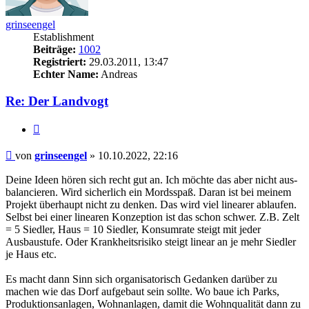
grinseengel
Establishment
Beiträge:
1002
Registriert:
29.03.2011, 13:47
Echter Name:
Andreas
Re: Der Landvogt
Zitieren
Beitrag
von
grinseengel
»
10.10.2022, 22:16
Deine Ideen hören sich recht gut an. Ich möchte das aber nicht aus­
ba­lan­cie­ren. Wird sicherlich ein Mordsspaß. Daran ist bei meinem
Projekt überhaupt nicht zu denken. Das wird viel linearer ablaufen.
Selbst bei einer linearen Konzeption ist das schon schwer. Z.B. Zelt
= 5 Siedler, Haus = 10 Siedler, Konsumrate steigt mit jeder
Ausbaustufe. Oder Krankheitsrisiko steigt linear an je mehr Siedler
je Haus etc.
Es macht dann Sinn sich organisatorisch Gedanken darüber zu
machen wie das Dorf aufgebaut sein sollte. Wo baue ich Parks,
Produktionsanlagen, Wohnanlagen, damit die Wohnqualität dann zu