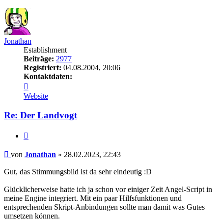
oben
Jonathan
Establishment
Beiträge:
2977
Registriert:
04.08.2004, 20:06
Kontaktdaten:
Kontaktdaten
von
Website
Jonathan
Re: Der Landvogt
Zitieren
Beitrag
von
Jonathan
»
28.02.2023, 22:43
Gut, das Stimmungsbild ist da sehr eindeutig :D
Glücklicherweise hatte ich ja schon vor einiger Zeit Angel-Script in
meine Engine integriert. Mit ein paar Hilfsfunktionen und
entsprechenden Skript-Anbindungen sollte man damit was Gutes
umsetzen können.