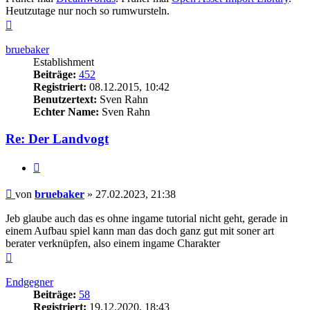
Heutzutage nur noch so rumwursteln.
Nach
oben
bruebaker
Establishment
Beiträge:
452
Registriert:
08.12.2015, 10:42
Benutzertext:
Sven Rahn
Echter Name:
Sven Rahn
Re: Der Landvogt
Zitieren
Beitrag
von
bruebaker
»
27.02.2023, 21:38
Jeb glaube auch das es ohne ingame tutorial nicht geht, gerade in
einem Aufbau spiel kann man das doch ganz gut mit soner art
berater verknüpfen, also einem ingame Charakter
Nach
oben
Endgegner
Beiträge:
58
Registriert:
19.12.2020, 18:43