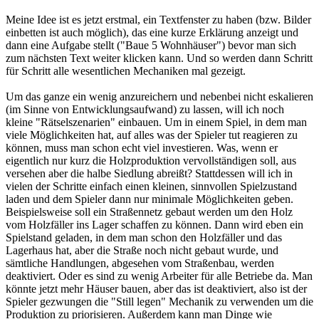
Meine Idee ist es jetzt erstmal, ein Textfenster zu haben (bzw. Bilder
einbetten ist auch möglich), das eine kurze Erklärung anzeigt und
dann eine Aufgabe stellt ("Baue 5 Wohnhäuser") bevor man sich
zum nächsten Text weiter klicken kann. Und so werden dann Schritt
für Schritt alle wesentlichen Mechaniken mal gezeigt.
Um das ganze ein wenig anzureichern und nebenbei nicht eskalieren
(im Sinne von Entwicklungsaufwand) zu lassen, will ich noch
kleine "Rätselszenarien" einbauen. Um in einem Spiel, in dem man
viele Möglichkeiten hat, auf alles was der Spieler tut reagieren zu
können, muss man schon echt viel investieren. Was, wenn er
eigentlich nur kurz die Holzproduktion vervollständigen soll, aus
versehen aber die halbe Siedlung abreißt? Stattdessen will ich in
vielen der Schritte einfach einen kleinen, sinnvollen Spielzustand
laden und dem Spieler dann nur minimale Möglichkeiten geben.
Beispielsweise soll ein Straßennetz gebaut werden um den Holz
vom Holzfäller ins Lager schaffen zu können. Dann wird eben ein
Spielstand geladen, in dem man schon den Holzfäller und das
Lagerhaus hat, aber die Straße noch nicht gebaut wurde, und
sämtliche Handlungen, abgesehen vom Straßenbau, werden
deaktiviert. Oder es sind zu wenig Arbeiter für alle Betriebe da. Man
könnte jetzt mehr Häuser bauen, aber das ist deaktiviert, also ist der
Spieler gezwungen die "Still legen" Mechanik zu verwenden um die
Produktion zu priorisieren. Außerdem kann man Dinge wie