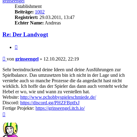
grinseengel
Establishment
Beiträge:
1002
Registriert:
29.03.2011, 13:47
Echter Name:
Andreas
Re: Der Landvogt
Zitieren
Beitrag
von
grinseengel
»
12.10.2022, 22:19
Sehr beeindruckend deine Ideen und deine Ausführungen zur
Spielbalance. Das umzusetzen bin ich nicht in der Lage und ich
verstehe auch so manche Prozesse die da angedacht hast nicht
wirklich. Ich hoffe das der Spieler das dann auch versteht welche
Hebel er wo, wie und wann zu verstellen hat.
Website:
http://www.pchobbyspieleschmiede.de/
Discord:
https://discord.gg/PHZFBptfxJ
Fertige Projekte:
https://grinseengel.itch.io/
Nach
oben