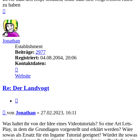
zu haben
Nach
oben
Jonathan
Establishment
Beiträge:
2977
Registriert:
04.08.2004, 20:06
Kontaktdaten:
Kontaktdaten
von
Website
Jonathan
Re: Der Landvogt
Zitieren
Beitrag
von
Jonathan
»
27.02.2023, 16:11
Was haltet ihr von der Idee eines Videotutorials? So eine Art Lets-
Play, in dem die Grundlagen vorgestellt und erklärt werden? Wäre
sowas als Ersatz für ein Ingame Tutorial geeignet? Würdet ihr sowas