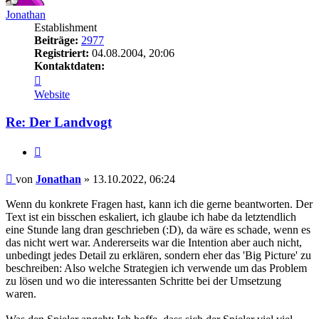
Jonathan
Establishment
Beiträge:
2977
Registriert:
04.08.2004, 20:06
Kontaktdaten:
Kontaktdaten
von
Website
Jonathan
Re: Der Landvogt
Zitieren
Beitrag
von
Jonathan
»
13.10.2022, 06:24
Wenn du konkrete Fragen hast, kann ich die gerne beantworten. Der
Text ist ein bisschen eskaliert, ich glaube ich habe da letztendlich
eine Stunde lang dran geschrieben (:D), da wäre es schade, wenn es
das nicht wert war. Andererseits war die Intention aber auch nicht,
unbedingt jedes Detail zu erklären, sondern eher das 'Big Picture' zu
beschreiben: Also welche Strategien ich verwende um das Problem
zu lösen und wo die interessanten Schritte bei der Umsetzung
waren.