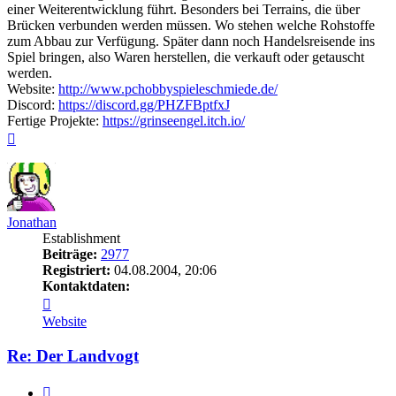
einer Weiterentwicklung führt. Besonders bei Terrains, die über
Brücken verbunden werden müssen. Wo stehen welche Rohstoffe
zum Abbau zur Verfügung. Später dann noch Handelsreisende ins
Spiel bringen, also Waren herstellen, die verkauft oder getauscht
werden.
Website:
http://www.pchobbyspieleschmiede.de/
Discord:
https://discord.gg/PHZFBptfxJ
Fertige Projekte:
https://grinseengel.itch.io/
Nach
oben
Jonathan
Establishment
Beiträge:
2977
Registriert:
04.08.2004, 20:06
Kontaktdaten:
Kontaktdaten
von
Website
Jonathan
Re: Der Landvogt
Zitieren