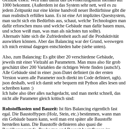
1000 bekommt. (Außerdem ist das System sehr nett, weil es zu
jedem Zeitpunkt nur eine kleine handvoll neuer Bedürfnisse gibt die
man realistisch erfüllen kann. Es ist eine Art implizites Questsystem,
man sucht sich ein Bedürfnis aus, schaut, welche Technologien man
dafür erforschen muss und welche Gebäude man dafür bauen muss,
und schon weiß man, was man als nächstes tun sollte).
Alternativ hätte sich die Zufriedenheit auch auf die Produktivität
auswirken können. Aber das Balancing war der Grund, weswegen
ich mich erstmal dagegen entschieden habe (siehe unten).
Also, zum Balancing: Es gibt über 20 verschiedene Gebäude,
jeweils mit einer Vielzahl an Parametern. Man muss also für grob
geschätzt über 200 Variablen die richtigen Werte finden (autsch!).
Alle Gebäude sind in einer .json-Datei definiert (in der ersten
Version waren alle Parameter noch direkt im Code definiert, ugh).
json deshalb, weil ich damit sehr bequem mit Python alles lesen und
schreiben kann :)
Ich habe also über alles nachgedacht, und man merkt schnell, das
nicht alle Parameter gleich kritisch sind:
Rohstoffkosten und Bauzeit:
Ist fürs Balancing eigentlich fast
egal. Die Baustofftypen (Holz, Stein, etc.) bestimmen, wann man
ein Gebäude bauen kann, weil man erst später alle Baustoffe
herstellen kann. Die Baustoffe definieren also quasi die