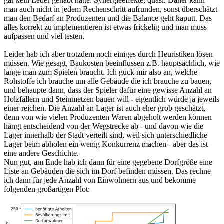
gar kein Leder gehabt hätte. Synergieeffekte, quasi. Daher kann
man auch nicht in jedem Rechenschritt aufrunden, sonst überschätzt
man den Bedarf an Produzenten und die Balance geht kaputt. Das
alles korrekt zu implementieren ist etwas frickelig und man muss
aufpassen und viel testen.
Leider hab ich aber trotzdem noch einiges durch Heuristiken lösen
müssen. Wie gesagt, Baukosten beeinflussen z.B. hauptsächlich, wie
lange man zum Spielen braucht. Ich guck mir also an, welche
Rohstoffe ich brauche um alle Gebäude die ich brauche zu bauen,
und behaupte dann, dass der Spieler dafür eine gewisse Anzahl an
Holzfällern und Steinmetzen bauen will - eigentlich würde ja jeweils
einer reichen. Die Anzahl an Lager ist auch eher grob geschätzt,
denn von wie vielen Produzenten Waren abgeholt werden können
hängt entscheidend von der Wegstrecke ab - und davon wie die
Lager innerhalb der Stadt verteilt sind, weil sich unterschiedliche
Lager beim abholen ein wenig Konkurrenz machen - aber das ist
eine andere Geschichte.
Nun gut, am Ende hab ich dann für eine gegebene Dorfgröße eine
Liste an Gebäuden die sich im Dorf befinden müssen. Das rechne
ich dann für jede Anzahl von Einwohnern aus und bekomme
folgenden großartigen Plot: