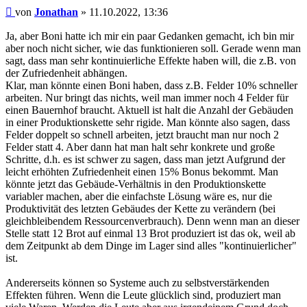
Beitrag
von
Jonathan
»
11.10.2022, 13:36
Ja, aber Boni hatte ich mir ein paar Gedanken gemacht, ich bin mir
aber noch nicht sicher, wie das funktionieren soll. Gerade wenn man
sagt, dass man sehr kontinuierliche Effekte haben will, die z.B. von
der Zufriedenheit abhängen.
Klar, man könnte einen Boni haben, dass z.B. Felder 10% schneller
arbeiten. Nur bringt das nichts, weil man immer noch 4 Felder für
einen Bauernhof braucht. Aktuell ist halt die Anzahl der Gebäuden
in einer Produktionskette sehr rigide. Man könnte also sagen, dass
Felder doppelt so schnell arbeiten, jetzt braucht man nur noch 2
Felder statt 4. Aber dann hat man halt sehr konkrete und große
Schritte, d.h. es ist schwer zu sagen, dass man jetzt Aufgrund der
leicht erhöhten Zufriedenheit einen 15% Bonus bekommt. Man
könnte jetzt das Gebäude-Verhältnis in den Produktionskette
variabler machen, aber die einfachste Lösung wäre es, nur die
Produktivität des letzten Gebäudes der Kette zu verändern (bei
gleichbleibendem Ressourcenverbrauch). Denn wenn man an dieser
Stelle statt 12 Brot auf einmal 13 Brot produziert ist das ok, weil ab
dem Zeitpunkt ab dem Dinge im Lager sind alles "kontinuierlicher"
ist.
Andererseits können so Systeme auch zu selbstverstärkenden
Effekten führen. Wenn die Leute glücklich sind, produziert man