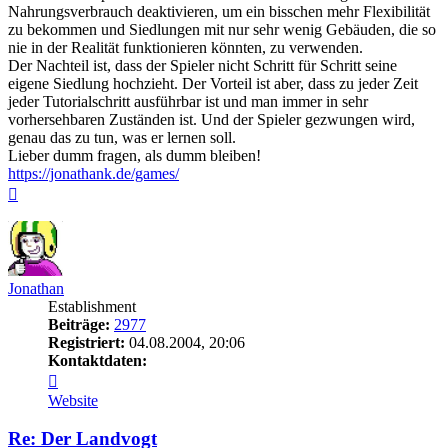
Nahrungsverbrauch deaktivieren, um ein bisschen mehr Flexibilität
zu bekommen und Siedlungen mit nur sehr wenig Gebäuden, die so
nie in der Realität funktionieren könnten, zu verwenden.
Der Nachteil ist, dass der Spieler nicht Schritt für Schritt seine
eigene Siedlung hochzieht. Der Vorteil ist aber, dass zu jeder Zeit
jeder Tutorialschritt ausführbar ist und man immer in sehr
vorhersehbaren Zuständen ist. Und der Spieler gezwungen wird,
genau das zu tun, was er lernen soll.
Lieber dumm fragen, als dumm bleiben!
https://jonathank.de/games/
Nach
oben
Jonathan
Establishment
Beiträge:
2977
Registriert:
04.08.2004, 20:06
Kontaktdaten:
Kontaktdaten
von
Website
Jonathan
Re: Der Landvogt