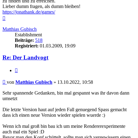
zu finden und zu erreichen.
Lieber dumm fragen, als dumm bleiben!
https://jonathank.de/games/
Nach
oben
Matthias Gubisch
Establishment
Beiträge:
518
Registriert:
01.03.2009, 19:09
Re: Der Landvogt
Zitieren
Beitrag
von
Matthias Gubisch
»
13.10.2022, 10:58
Sehr spannende Gedanken, bin mal gespannt was ihr davon dann
umsetzt
Die letzte Version haut auf jeden Fall genuegend Spass gemacht
dass ich einen neue Version wieder spielen wuerde :)
Wenn ich mal groß bin bau ich um meine Rendererexperimente
auch mal ein Spiel :D
Bevor man den Kopf schüttelt, sollte man sich vergewissern einen