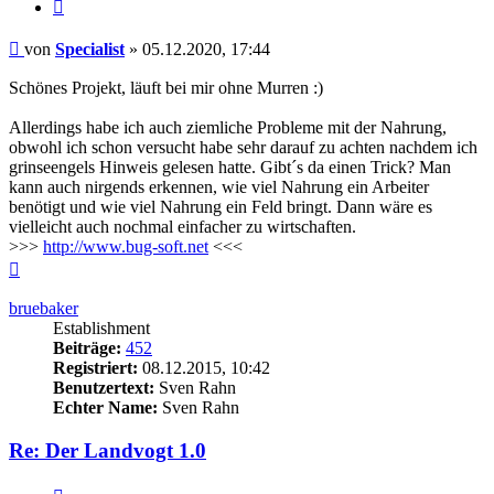
Zitieren
Beitrag
von
Specialist
»
05.12.2020, 17:44
Schönes Projekt, läuft bei mir ohne Murren :)
Allerdings habe ich auch ziemliche Probleme mit der Nahrung,
obwohl ich schon versucht habe sehr darauf zu achten nachdem ich
grinseengels Hinweis gelesen hatte. Gibt´s da einen Trick? Man
kann auch nirgends erkennen, wie viel Nahrung ein Arbeiter
benötigt und wie viel Nahrung ein Feld bringt. Dann wäre es
vielleicht auch nochmal einfacher zu wirtschaften.
>>>
http://www.bug-soft.net
<<<
Nach
oben
bruebaker
Establishment
Beiträge:
452
Registriert:
08.12.2015, 10:42
Benutzertext:
Sven Rahn
Echter Name:
Sven Rahn
Re: Der Landvogt 1.0
Zitieren