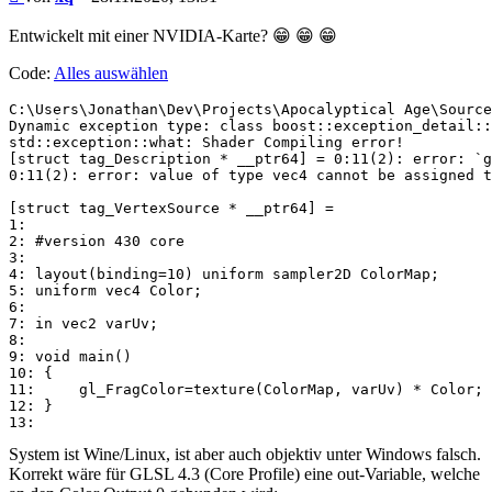
Entwickelt mit einer NVIDIA-Karte? 😁 😁 😁
Code:
Alles auswählen
C:\Users\Jonathan\Dev\Projects\Apocalyptical Age\Source
Dynamic exception type: class boost::exception_detail::
std::exception::what: Shader Compiling error!

[struct tag_Description * __ptr64] = 0:11(2): error: `g
0:11(2): error: value of type vec4 cannot be assigned t
[struct tag_VertexSource * __ptr64] =

1:

2: #version 430 core

3:

4: layout(binding=10) uniform sampler2D ColorMap;

5: uniform vec4 Color;

6:

7: in vec2 varUv;

8:

9: void main()

10: {

11:     gl_FragColor=texture(ColorMap, varUv) * Color;

12: }

System ist Wine/Linux, ist aber auch objektiv unter Windows falsch.
Korrekt wäre für GLSL 4.3 (Core Profile) eine out-Variable, welche