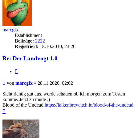
marcgfx
Establishment
Beiträge:
2222
Registriert:
18.10.2010, 23:26
Re: Der Landvogt 1.0
Zitieren
Beitrag
von
marcgfx
»
28.11.2020, 02:02
Sieht richtig gut aus, werde schauen ob ich morgen zum Testen
komme. Jetzt zu müde :)
Blood of the Undead
https://falkenbrew.itch.io/blood-of-the-undead
Nach
oben