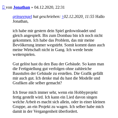
Beitrag
von
Jonathan
»
04.12.2020, 22:31
grinseengel
hat geschrieben:
↑
02.12.2020, 11:55
Hallo
Jonathan,
ich habe mir gestern dein Spiel gedownloadet und
gleich angespielt. Bis zum Dombau bin ich noch nicht
gekommen. Ich habe das Problem, das mir meine
Bevölkerung immer wegstirbt. Somit kommt dann auch
meine Wirtschaft nicht in Gang. Ich werde heute
weiterspielen.
Gut gelöst hast du den Bau der Gebäude. So kann man
die Fertigstellung gut verfolgen ohne zahlreiche
Baustufen der Gebäude zu erstellen. Die Grafik gefällt
mir auch gut. Ich denke mal du hast die Modelle und
Grafiken alle selber gemacht?
Ich freue mich immer sehr, wenn ein Hobbyprojekt
fertig gestellt wird. Ich kann ein Lied davon singen
welche Arbeit es macht sich allein, oder in einer kleinen
Gruppe, an ein Projekt zu wagen. Ich selber habe mich
damit in der Vergangenheit überfordert.