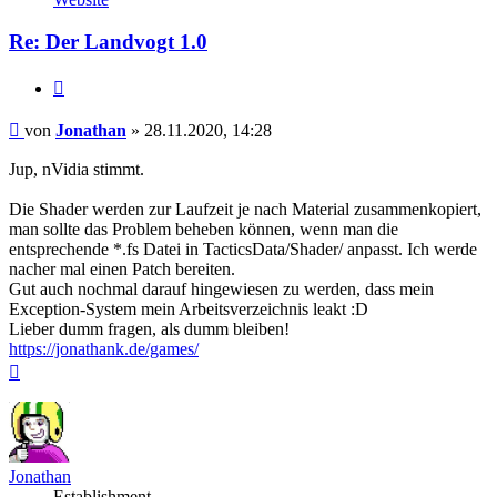
Jonathan
Re: Der Landvogt 1.0
Zitieren
Beitrag
von
Jonathan
»
28.11.2020, 14:28
Jup, nVidia stimmt.
Die Shader werden zur Laufzeit je nach Material zusammenkopiert,
man sollte das Problem beheben können, wenn man die
entsprechende *.fs Datei in TacticsData/Shader/ anpasst. Ich werde
nacher mal einen Patch bereiten.
Gut auch nochmal darauf hingewiesen zu werden, dass mein
Exception-System mein Arbeitsverzeichnis leakt :D
Lieber dumm fragen, als dumm bleiben!
https://jonathank.de/games/
Nach
oben
Jonathan
Establishment