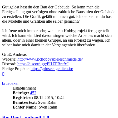
Gut gelöst hast du den Bau der Gebäude. So kann man die
Fertigstellung gut verfolgen ohne zahlreiche Baustufen der Gebäude
zu erstellen. Die Grafik gefällt mir auch gut. Ich denke mal du hast
die Modelle und Grafiken alle selber gemacht?
Ich freue mich immer sehr, wenn ein Hobbyprojekt fertig gestellt
wird. Ich kann ein Lied davon singen welche Arbeit es macht sich
allein, oder in einer kleinen Gruppe, an ein Projekt zu wagen. Ich
selber habe mich damit in der Vergangenheit überfordert.
Gruß, Andreas
Website:
http://www.pchobbyspieleschmiede.de/
Discord:
https://discord.gg/PHZFBptfxJ
Fertige Projekte:
https://grinseengel.itch.io/
Nach
oben
bruebaker
Establishment
Beiträge:
452
Registriert:
08.12.2015, 10:42
Benutzertext:
Sven Rahn
Echter Name:
Sven Rahn
Re: Der Landvogt 1.0