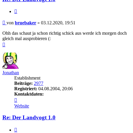
Zitieren
Beitrag
von
bruebaker
»
03.12.2020, 19:51
Ohh das schaut ja schon richtig schick aus werde ich morgen doch
gleich mal ausprobieren (:
Nach
oben
Jonathan
Establishment
Beiträge:
2977
Registriert:
04.08.2004, 20:06
Kontaktdaten:
Kontaktdaten
von
Website
Jonathan
Re: Der Landvogt 1.0
Zitieren