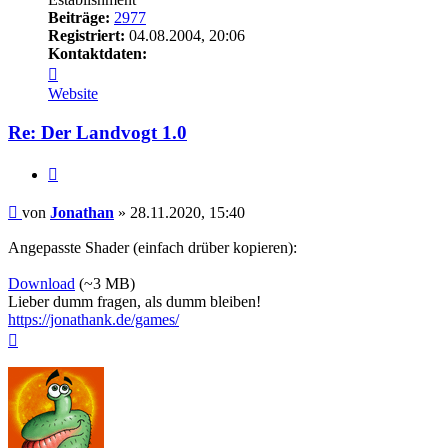
Beiträge:
2977
Registriert:
04.08.2004, 20:06
Kontaktdaten:
Kontaktdaten
von
Website
Jonathan
Re: Der Landvogt 1.0
Zitieren
Beitrag
von
Jonathan
»
28.11.2020, 15:40
Angepasste Shader (einfach drüber kopieren):
Download
(~3 MB)
Lieber dumm fragen, als dumm bleiben!
https://jonathank.de/games/
Nach
oben