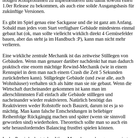
nötigen Kompromissen zu implementieren und damit sowohl einen
1.0er Release zu bekommen, als auch eine solide Ausgangsbasis für
zukünftige Versionen.
Es gibt im Spiel genau eine Sackgasse und die ist ganz am Anfang.
Sobald man jedes vom Start verfügbare Gebäude mindestens einmal
gebaut hat (ok, man sollte vielleicht wirklich direkt 4 Gemüsefelder
bauen, aber das steht ja im Handbuch :P), kann man nicht mehr
verlieren.
Eine wirkliche zentrale Mechanik ist das zeitweise Stilllegen von
Gebäuden. Wenn man genauer darüber nachdenkt hat man dadurch
praktisch eine enorm mächtige Rewind-Mechanik (wie in einem
Rennspiel in dem man nach einem Crash die Zeit 5 Sekunden
zurückdrehen kann). Stillgelegte Gebäude (und zwar alle, auch
Wohnhäuser) verhalten sich als hätte man sie nie gebaut. Wenn die
Wirtschaft durcheinander gekommen ist kann man im
allerschlimmsten Fall einfach alle Gebäude stilllegen und
nacheinander wieder reaktivieren. Natürlich benötigt das
Reaktivieren weder Rohstoffe noch Bauzeit, darum ist es ja so
mächtig. Man kann falsche Entscheidungen in beliebiger
Reihenfolge Rückgängig machen und später (wenn sie sinnvoll
geworden sind) wiederholen. Theoretisch sollte man so auch ein
sehr herausforderndes Balancing frustfrei spielen können.