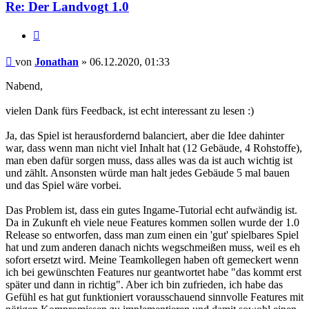
Re: Der Landvogt 1.0
Zitieren
Beitrag
von
Jonathan
»
06.12.2020, 01:33
Nabend,
vielen Dank fürs Feedback, ist echt interessant zu lesen :)
Ja, das Spiel ist herausfordernd balanciert, aber die Idee dahinter
war, dass wenn man nicht viel Inhalt hat (12 Gebäude, 4 Rohstoffe),
man eben dafür sorgen muss, dass alles was da ist auch wichtig ist
und zählt. Ansonsten würde man halt jedes Gebäude 5 mal bauen
und das Spiel wäre vorbei.
Das Problem ist, dass ein gutes Ingame-Tutorial echt aufwändig ist.
Da in Zukunft eh viele neue Features kommen sollen wurde der 1.0
Release so entworfen, dass man zum einen ein 'gut' spielbares Spiel
hat und zum anderen danach nichts wegschmeißen muss, weil es eh
sofort ersetzt wird. Meine Teamkollegen haben oft gemeckert wenn
ich bei gewünschten Features nur geantwortet habe "das kommt erst
später und dann in richtig". Aber ich bin zufrieden, ich habe das
Gefühl es hat gut funktioniert vorausschauend sinnvolle Features mit