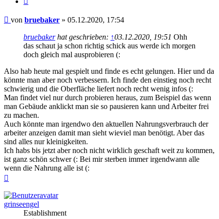
Beitrag
von
bruebaker
»
05.12.2020, 17:54
bruebaker
hat geschrieben:
↑
03.12.2020, 19:51
Ohh
das schaut ja schon richtig schick aus werde ich morgen
doch gleich mal ausprobieren (:
Also hab heute mal gespielt und finde es echt gelungen. Hier und da
könnte man aber noch verbessern. Ich finde den einstieg noch recht
schwierig und die Oberfläche liefert noch recht wenig infos (:
Man findet viel nur durch probieren heraus, zum Beispiel das wenn
man Gebäude anklickt man sie so pausieren kann und Arbeiter frei
zu machen.
Auch könnte man irgendwo den aktuellen Nahrungsverbrauch der
arbeiter anzeigen damit man sieht wieviel man benötigt. Aber das
sind alles nur kleinigkeiten.
Ich habs bis jetzt aber noch nicht wirklich geschaft weit zu kommen,
ist ganz schön schwer (: Bei mir sterben immer irgendwann alle
wenn die Nahrung alle ist (:
Nach
oben
grinseengel
Establishment