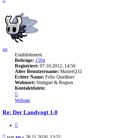
oben
xq
Establishment
Beiträge:
1594
Registriert:
07.10.2012, 14:56
Alter Benutzername:
MasterQ32
Echter Name:
Felix Queißner
Wohnort:
Stuttgart & Region
Kontaktdaten:
Kontaktdaten
von
Website
xq
Re: Der Landvogt 1.0
Zitieren
Beitrag
von
xq
»
28.11.2020, 13:51