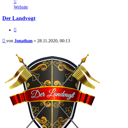
Kontaktdaten
von
Website
Jonathan
Der Landvogt
Zitieren
Beitrag
von
Jonathan
»
28.11.2020, 00:13