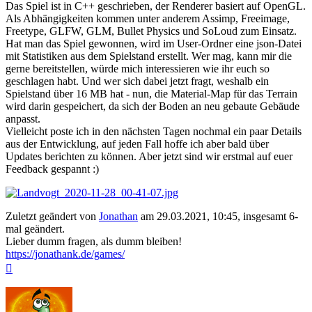
Das Spiel ist in C++ geschrieben, der Renderer basiert auf OpenGL.
Als Abhängigkeiten kommen unter anderem Assimp, Freeimage,
Freetype, GLFW, GLM, Bullet Physics und SoLoud zum Einsatz.
Hat man das Spiel gewonnen, wird im User-Ordner eine json-Datei
mit Statistiken aus dem Spielstand erstellt. Wer mag, kann mir die
gerne bereitstellen, würde mich interessieren wie ihr euch so
geschlagen habt. Und wer sich dabei jetzt fragt, weshalb ein
Spielstand über 16 MB hat - nun, die Material-Map für das Terrain
wird darin gespeichert, da sich der Boden an neu gebaute Gebäude
anpasst.
Vielleicht poste ich in den nächsten Tagen nochmal ein paar Details
aus der Entwicklung, auf jeden Fall hoffe ich aber bald über
Updates berichten zu können. Aber jetzt sind wir erstmal auf euer
Feedback gespannt :)
Zuletzt geändert von
Jonathan
am 29.03.2021, 10:45, insgesamt 6-
mal geändert.
Lieber dumm fragen, als dumm bleiben!
https://jonathank.de/games/
Nach
oben