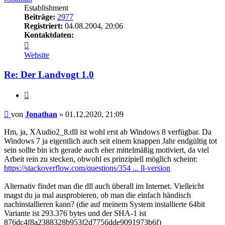
Establishment
Beiträge:
2977
Registriert:
04.08.2004, 20:06
Kontaktdaten:
Kontaktdaten
von
Website
Jonathan
Re: Der Landvogt 1.0
Zitieren
Beitrag
von
Jonathan
»
01.12.2020, 21:09
Hm, ja, XAudio2_8.dll ist wohl erst ab Windows 8 verfügbar. Da
Windows 7 ja eigentlich auch seit einem knappen Jahr endgültig tot
sein sollte bin ich gerade auch eher mittelmäßig motiviert, da viel
Arbeit rein zu stecken, obwohl es prinzipiell möglich scheint:
https://stackoverflow.com/questions/354 ... ll-version
Alternativ findet man die dll auch überall im Internet. Vielleicht
magst du ja mal ausprobieren, ob man die einfach händisch
nachinstallieren kann? (die auf meinem System installierte 64bit
Variante ist 293.376 bytes und der SHA-1 ist
876dc4f8a2388328b953f2d7756dde9091973b6f)