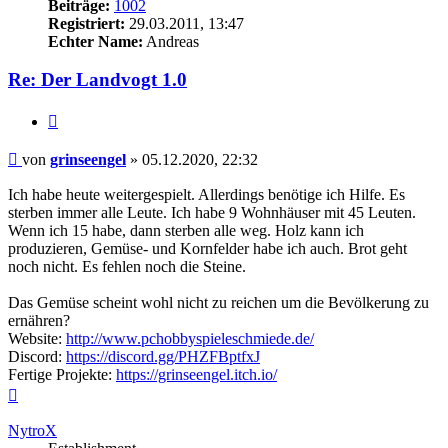
Beiträge:
1002
Registriert:
29.03.2011, 13:47
Echter Name:
Andreas
Re: Der Landvogt 1.0
Zitieren
Beitrag
von
grinseengel
»
05.12.2020, 22:32
Ich habe heute weitergespielt. Allerdings benötige ich Hilfe. Es
sterben immer alle Leute. Ich habe 9 Wohnhäuser mit 45 Leuten.
Wenn ich 15 habe, dann sterben alle weg. Holz kann ich
produzieren, Gemüse- und Kornfelder habe ich auch. Brot geht
noch nicht. Es fehlen noch die Steine.
Das Gemüse scheint wohl nicht zu reichen um die Bevölkerung zu
ernähren?
Website:
http://www.pchobbyspieleschmiede.de/
Discord:
https://discord.gg/PHZFBptfxJ
Fertige Projekte:
https://grinseengel.itch.io/
Nach
oben
NytroX