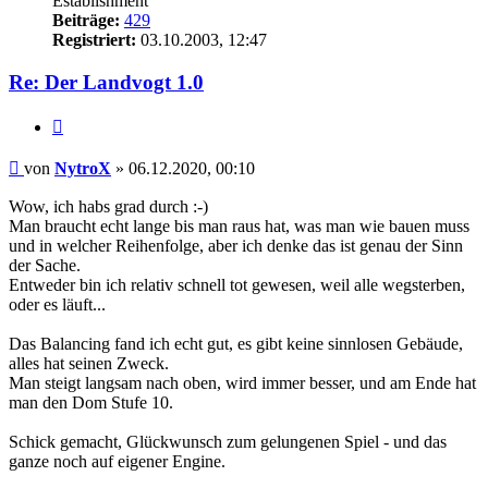
Establishment
Beiträge:
429
Registriert:
03.10.2003, 12:47
Re: Der Landvogt 1.0
Zitieren
Beitrag
von
NytroX
»
06.12.2020, 00:10
Wow, ich habs grad durch :-)
Man braucht echt lange bis man raus hat, was man wie bauen muss
und in welcher Reihenfolge, aber ich denke das ist genau der Sinn
der Sache.
Entweder bin ich relativ schnell tot gewesen, weil alle wegsterben,
oder es läuft...
Das Balancing fand ich echt gut, es gibt keine sinnlosen Gebäude,
alles hat seinen Zweck.
Man steigt langsam nach oben, wird immer besser, und am Ende hat
man den Dom Stufe 10.
Schick gemacht, Glückwunsch zum gelungenen Spiel - und das
ganze noch auf eigener Engine.