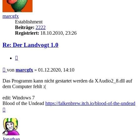
marcgfx
Establishment
Beiträge:
2222
Registriert:
18.10.2010, 23:26
Re: Der Landvogt 1.0
Zitieren
Beitrag
von
marcgfx
»
01.12.2020, 14:10
Das Programm kann nicht gestartet werden da XAudio2_8.dll auf
dem Computer fehlt :(
edit: Windows 7
Blood of the Undead
https://falkenbrew.itch.io/blood-of-the-undead
Nach
oben
Jonathan