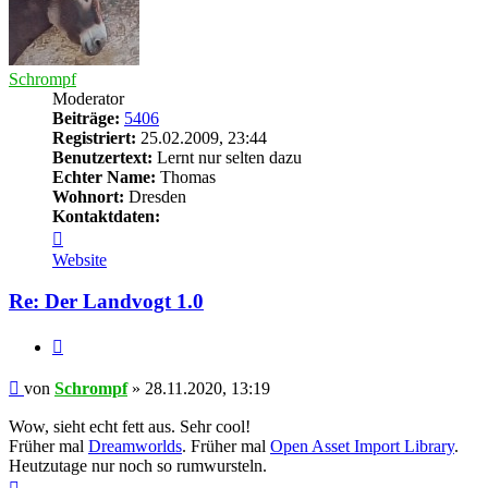
Schrompf
Moderator
Beiträge:
5406
Registriert:
25.02.2009, 23:44
Benutzertext:
Lernt nur selten dazu
Echter Name:
Thomas
Wohnort:
Dresden
Kontaktdaten:
Kontaktdaten
von
Website
Schrompf
Re: Der Landvogt 1.0
Zitieren
Beitrag
von
Schrompf
»
28.11.2020, 13:19
Wow, sieht echt fett aus. Sehr cool!
Früher mal
Dreamworlds
. Früher mal
Open Asset Import Library
.
Heutzutage nur noch so rumwursteln.
Nach