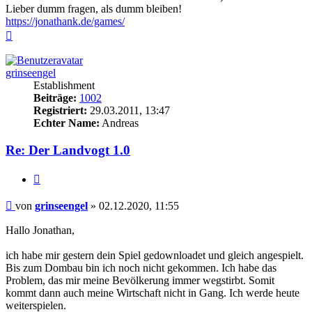
Lieber dumm fragen, als dumm bleiben!
https://jonathank.de/games/
Nach
oben
grinseengel
Establishment
Beiträge:
1002
Registriert:
29.03.2011, 13:47
Echter Name:
Andreas
Re: Der Landvogt 1.0
Zitieren
Beitrag
von
grinseengel
»
02.12.2020, 11:55
Hallo Jonathan,
ich habe mir gestern dein Spiel gedownloadet und gleich angespielt.
Bis zum Dombau bin ich noch nicht gekommen. Ich habe das
Problem, das mir meine Bevölkerung immer wegstirbt. Somit
kommt dann auch meine Wirtschaft nicht in Gang. Ich werde heute
weiterspielen.