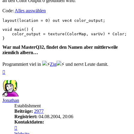
an den Color Output 0 gebunden wird:
Code:
Alles auswählen
layout(location = 0) out vec4 color_output;

void main() {

    color_output = texture(ColorMap, varUv) * Color;

War mal MasterQ32, findet den Namen aber mittlerweile
ziemlich albern…
Programmiert viel in
Zig
und nervt Leute damit.
Nach
oben
Jonathan
Establishment
Beiträge:
2977
Registriert:
04.08.2004, 20:06
Kontaktdaten:
Kontaktdaten
von
Website