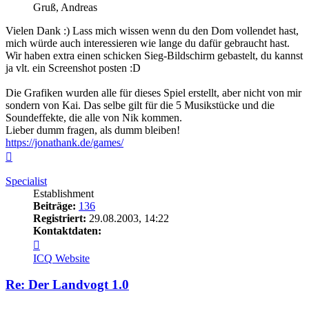
Gruß, Andreas
Vielen Dank :) Lass mich wissen wenn du den Dom vollendet hast,
mich würde auch interessieren wie lange du dafür gebraucht hast.
Wir haben extra einen schicken Sieg-Bildschirm gebastelt, du kannst
ja vlt. ein Screenshot posten :D
Die Grafiken wurden alle für dieses Spiel erstellt, aber nicht von mir
sondern von Kai. Das selbe gilt für die 5 Musikstücke und die
Soundeffekte, die alle von Nik kommen.
Lieber dumm fragen, als dumm bleiben!
https://jonathank.de/games/
Nach
oben
Specialist
Establishment
Beiträge:
136
Registriert:
29.08.2003, 14:22
Kontaktdaten:
Kontaktdaten
von
ICQ
Website
Specialist
Re: Der Landvogt 1.0