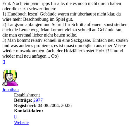
Edit: Noch ein paar Tipps für alle, die es noch nicht durch haben
oder die es zu schwer finden:
1) Handbuch lesen! Gebäude waren mir überhaupt nicht klar, da
wäre mehr Beschreibung im Spiel gut.
2) Langsam anfangen und Schritt für Schritt aufbauen; sonst sterben
euch die Leute weg. Man kommt viel zu schnell an Gebäude ran,
die man erstmal lieber nicht bauen sollte.
3) Man kommt relativ schnell in eine Sackgasse. Einfach neu starten
und was anderes probieren, es ist quasi unmöglich aus einer Misere
wieder rauszukommen. (ach, der Holzfäller kostet Holz ?! Uuund
wieder mal neu anfagen... Oo)
Nach
oben
Jonathan
Establishment
Beiträge:
2977
Registriert:
04.08.2004, 20:06
Kontaktdaten:
Kontaktdaten
von
Website
Jonathan