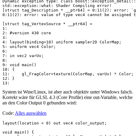
Dynamic exception type: class boost::exception_detail::
std::exception::what: Shader Compiling error!

[struct tag_Description * __ptr64] = 0:11(2): error: `g
0:11(2): error: value of type vec4 cannot be assigned t
[struct tag_VertexSource * __ptr64] =

1:

2: #version 430 core

3:

4: layout(binding=10) uniform sampler2D ColorMap;

5: uniform vec4 Color;

6:

7: in vec2 varUv;

8:

9: void main()

10: {

11:     gl_FragColor=texture(ColorMap, varUv) * Color;

12: }

System ist Wine/Linux, ist aber auch objektiv unter Windows falsch.
Korrekt wäre für GLSL 4.3 (Core Profile) eine out-Variable, welche
an den Color Output 0 gebunden wird:
Code:
Alles auswählen
layout(location = 0) out vec4 color_output;

void main() {
