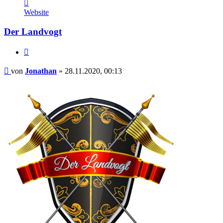
Kontaktdaten
von
Website
Jonathan
Der Landvogt
Zitieren
Beitrag
von
Jonathan
»
28.11.2020, 00:13