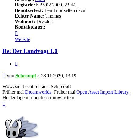
Registriert:
25.02.2009, 23:44
Benutzertext:
Lernt nur selten dazu
Echter Name:
Thomas
Wohnort:
Dresden
Kontaktdaten:
Kontaktdaten
von
Website
Schrompf
Re: Der Landvogt 1.0
Zitieren
Beitrag
von
Schrompf
»
28.11.2020, 13:19
Wow, sieht echt fett aus. Sehr cool!
Früher mal
Dreamworlds
. Früher mal
Open Asset Import Library
.
Heutzutage nur noch so rumwursteln.
Nach
oben