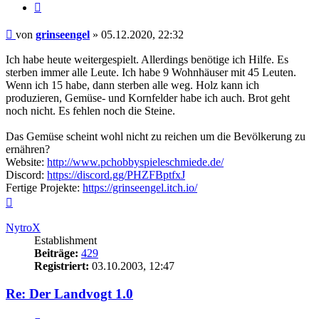
Zitieren
Beitrag
von
grinseengel
»
05.12.2020, 22:32
Ich habe heute weitergespielt. Allerdings benötige ich Hilfe. Es
sterben immer alle Leute. Ich habe 9 Wohnhäuser mit 45 Leuten.
Wenn ich 15 habe, dann sterben alle weg. Holz kann ich
produzieren, Gemüse- und Kornfelder habe ich auch. Brot geht
noch nicht. Es fehlen noch die Steine.
Das Gemüse scheint wohl nicht zu reichen um die Bevölkerung zu
ernähren?
Website:
http://www.pchobbyspieleschmiede.de/
Discord:
https://discord.gg/PHZFBptfxJ
Fertige Projekte:
https://grinseengel.itch.io/
Nach
oben
NytroX
Establishment
Beiträge:
429
Registriert:
03.10.2003, 12:47
Re: Der Landvogt 1.0