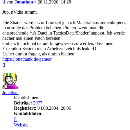
Beitrag
von
Jonathan
»
28.11.2020, 14:28
Jup, nVidia stimmt.
Die Shader werden zur Laufzeit je nach Material zusammenkopiert,
man sollte das Problem beheben können, wenn man die
entsprechende *.fs Datei in TacticsData/Shader/ anpasst. Ich werde
nacher mal einen Patch bereiten.
Gut auch nochmal darauf hingewiesen zu werden, dass mein
Exception-System mein Arbeitsverzeichnis leakt :D
Lieber dumm fragen, als dumm bleiben!
https://jonathank.de/games/
Nach
oben
Jonathan
Establishment
Beiträge:
2977
Registriert:
04.08.2004, 20:06
Kontaktdaten:
Kontaktdaten
von
Website
Jonathan