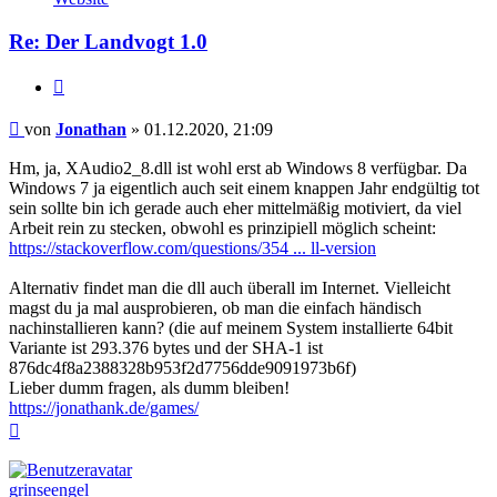
Jonathan
Re: Der Landvogt 1.0
Zitieren
Beitrag
von
Jonathan
»
01.12.2020, 21:09
Hm, ja, XAudio2_8.dll ist wohl erst ab Windows 8 verfügbar. Da
Windows 7 ja eigentlich auch seit einem knappen Jahr endgültig tot
sein sollte bin ich gerade auch eher mittelmäßig motiviert, da viel
Arbeit rein zu stecken, obwohl es prinzipiell möglich scheint:
https://stackoverflow.com/questions/354 ... ll-version
Alternativ findet man die dll auch überall im Internet. Vielleicht
magst du ja mal ausprobieren, ob man die einfach händisch
nachinstallieren kann? (die auf meinem System installierte 64bit
Variante ist 293.376 bytes und der SHA-1 ist
876dc4f8a2388328b953f2d7756dde9091973b6f)
Lieber dumm fragen, als dumm bleiben!
https://jonathank.de/games/
Nach
oben
grinseengel