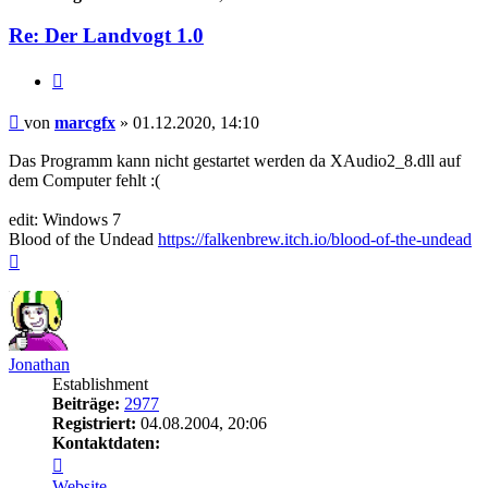
Re: Der Landvogt 1.0
Zitieren
Beitrag
von
marcgfx
»
01.12.2020, 14:10
Das Programm kann nicht gestartet werden da XAudio2_8.dll auf
dem Computer fehlt :(
edit: Windows 7
Blood of the Undead
https://falkenbrew.itch.io/blood-of-the-undead
Nach
oben
Jonathan
Establishment
Beiträge:
2977
Registriert:
04.08.2004, 20:06
Kontaktdaten:
Kontaktdaten
von
Website