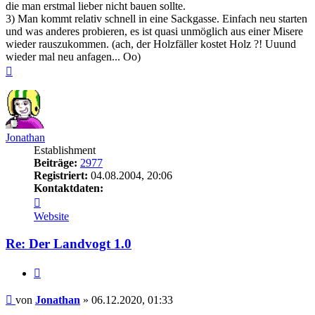
die man erstmal lieber nicht bauen sollte.
3) Man kommt relativ schnell in eine Sackgasse. Einfach neu starten
und was anderes probieren, es ist quasi unmöglich aus einer Misere
wieder rauszukommen. (ach, der Holzfäller kostet Holz ?! Uuund
wieder mal neu anfagen... Oo)
Nach
oben
Jonathan
Establishment
Beiträge:
2977
Registriert:
04.08.2004, 20:06
Kontaktdaten:
Kontaktdaten
von
Website
Jonathan
Re: Der Landvogt 1.0
Zitieren
Beitrag
von
Jonathan
»
06.12.2020, 01:33