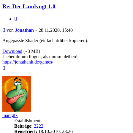
Re: Der Landvogt 1.0
Zitieren
Beitrag
von
Jonathan
»
28.11.2020, 15:40
Angepasste Shader (einfach drüber kopieren):
Download
(~3 MB)
Lieber dumm fragen, als dumm bleiben!
https://jonathank.de/games/
Nach
oben
marcgfx
Establishment
Beiträge:
2222
Registriert:
18.10.2010, 23:26