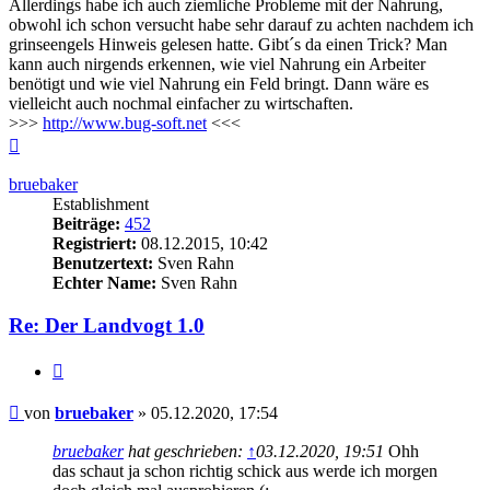
Allerdings habe ich auch ziemliche Probleme mit der Nahrung,
obwohl ich schon versucht habe sehr darauf zu achten nachdem ich
grinseengels Hinweis gelesen hatte. Gibt´s da einen Trick? Man
kann auch nirgends erkennen, wie viel Nahrung ein Arbeiter
benötigt und wie viel Nahrung ein Feld bringt. Dann wäre es
vielleicht auch nochmal einfacher zu wirtschaften.
>>>
http://www.bug-soft.net
<<<
Nach
oben
bruebaker
Establishment
Beiträge:
452
Registriert:
08.12.2015, 10:42
Benutzertext:
Sven Rahn
Echter Name:
Sven Rahn
Re: Der Landvogt 1.0
Zitieren
Beitrag
von
bruebaker
»
05.12.2020, 17:54
bruebaker
hat geschrieben:
↑
03.12.2020, 19:51
Ohh
das schaut ja schon richtig schick aus werde ich morgen