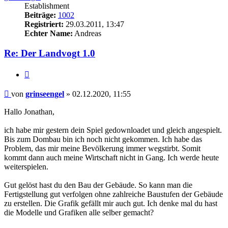
Establishment
Beiträge:
1002
Registriert:
29.03.2011, 13:47
Echter Name:
Andreas
Re: Der Landvogt 1.0
Zitieren
Beitrag
von
grinseengel
»
02.12.2020, 11:55
Hallo Jonathan,
ich habe mir gestern dein Spiel gedownloadet und gleich angespielt.
Bis zum Dombau bin ich noch nicht gekommen. Ich habe das
Problem, das mir meine Bevölkerung immer wegstirbt. Somit
kommt dann auch meine Wirtschaft nicht in Gang. Ich werde heute
weiterspielen.
Gut gelöst hast du den Bau der Gebäude. So kann man die
Fertigstellung gut verfolgen ohne zahlreiche Baustufen der Gebäude
zu erstellen. Die Grafik gefällt mir auch gut. Ich denke mal du hast
die Modelle und Grafiken alle selber gemacht?