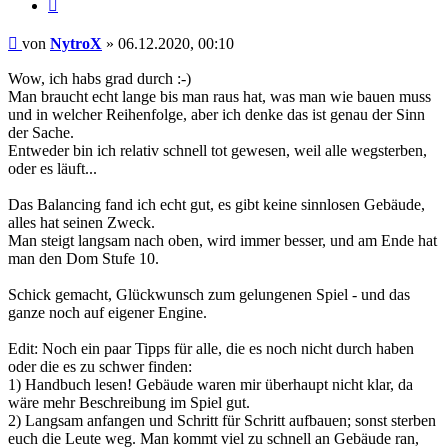
Zitieren
Beitrag
von
NytroX
»
06.12.2020, 00:10
Wow, ich habs grad durch :-)
Man braucht echt lange bis man raus hat, was man wie bauen muss
und in welcher Reihenfolge, aber ich denke das ist genau der Sinn
der Sache.
Entweder bin ich relativ schnell tot gewesen, weil alle wegsterben,
oder es läuft...
Das Balancing fand ich echt gut, es gibt keine sinnlosen Gebäude,
alles hat seinen Zweck.
Man steigt langsam nach oben, wird immer besser, und am Ende hat
man den Dom Stufe 10.
Schick gemacht, Glückwunsch zum gelungenen Spiel - und das
ganze noch auf eigener Engine.
Edit: Noch ein paar Tipps für alle, die es noch nicht durch haben
oder die es zu schwer finden:
1) Handbuch lesen! Gebäude waren mir überhaupt nicht klar, da
wäre mehr Beschreibung im Spiel gut.
2) Langsam anfangen und Schritt für Schritt aufbauen; sonst sterben
euch die Leute weg. Man kommt viel zu schnell an Gebäude ran,