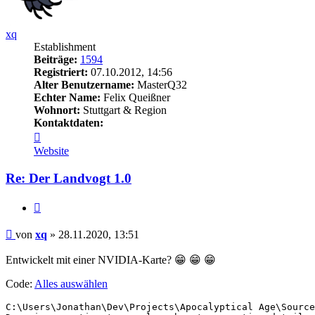
xq
Establishment
Beiträge:
1594
Registriert:
07.10.2012, 14:56
Alter Benutzername:
MasterQ32
Echter Name:
Felix Queißner
Wohnort:
Stuttgart & Region
Kontaktdaten:
Kontaktdaten
von
Website
xq
Re: Der Landvogt 1.0
Zitieren
Beitrag
von
xq
»
28.11.2020, 13:51
Entwickelt mit einer NVIDIA-Karte? 😁 😁 😁
Code:
Alles auswählen
C:\Users\Jonathan\Dev\Projects\Apocalyptical Age\Source