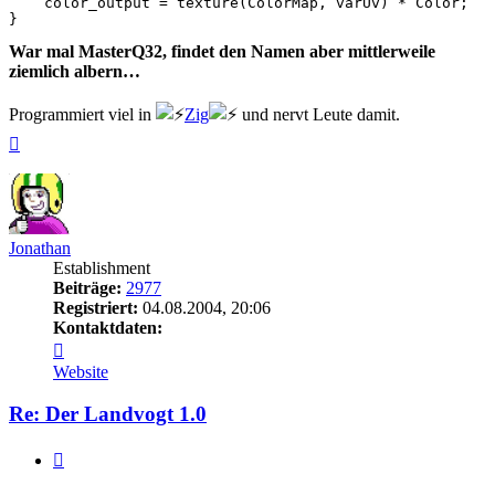
    color_output = texture(ColorMap, varUv) * Color;

War mal MasterQ32, findet den Namen aber mittlerweile
ziemlich albern…
Programmiert viel in
Zig
und nervt Leute damit.
Nach
oben
Jonathan
Establishment
Beiträge:
2977
Registriert:
04.08.2004, 20:06
Kontaktdaten:
Kontaktdaten
von
Website
Jonathan
Re: Der Landvogt 1.0
Zitieren