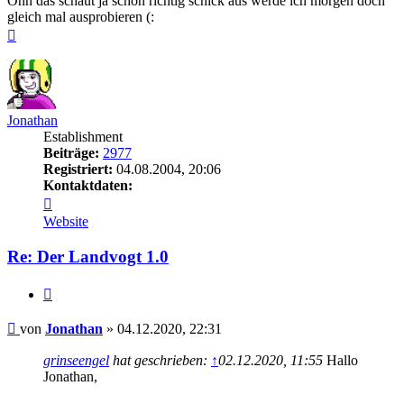
Ohh das schaut ja schon richtig schick aus werde ich morgen doch
gleich mal ausprobieren (:
Nach
oben
Jonathan
Establishment
Beiträge:
2977
Registriert:
04.08.2004, 20:06
Kontaktdaten:
Kontaktdaten
von
Website
Jonathan
Re: Der Landvogt 1.0
Zitieren
Beitrag
von
Jonathan
»
04.12.2020, 22:31
grinseengel
hat geschrieben:
↑
02.12.2020, 11:55
Hallo
Jonathan,