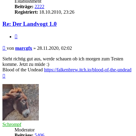
Establishment
Beiträge:
2222
Registriert:
18.10.2010, 23:26
Re: Der Landvogt 1.0
Zitieren
Beitrag
von
marcgfx
»
28.11.2020, 02:02
Sieht richtig gut aus, werde schauen ob ich morgen zum Testen
komme. Jetzt zu müde :)
Blood of the Undead
https://falkenbrew.itch.io/blood-of-the-undead
Nach
oben
Schrompf
Moderator
Beiträge:
5406