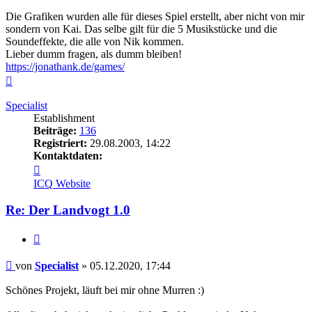
Die Grafiken wurden alle für dieses Spiel erstellt, aber nicht von mir
sondern von Kai. Das selbe gilt für die 5 Musikstücke und die
Soundeffekte, die alle von Nik kommen.
Lieber dumm fragen, als dumm bleiben!
https://jonathank.de/games/
Nach
oben
Specialist
Establishment
Beiträge:
136
Registriert:
29.08.2003, 14:22
Kontaktdaten:
Kontaktdaten
von
ICQ
Website
Specialist
Re: Der Landvogt 1.0
Zitieren
Beitrag
von
Specialist
»
05.12.2020, 17:44
Schönes Projekt, läuft bei mir ohne Murren :)