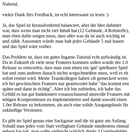
Nabend,
vielen Dank fürs Feedback, ist echt interessant zu lesen :)
Ja, das Spiel ist herausfordernd balanciert, aber die Idee dahinter
war, dass wenn man nicht viel Inhalt hat (12 Gebäude, 4 Rohstoffe),
man eben dafür sorgen muss, dass alles was da ist auch wichtig ist
und zählt. Ansonsten würde man halt jedes Gebäude 5 mal bauen
und das Spiel wäre vorbei.
Das Problem ist, dass ein gutes Ingame-Tutorial echt aufwändig ist.
Da in Zukunft eh viele neue Features kommen sollen wurde der 1.0
Release so entworfen, dass man zum einen ein 'gut' spielbares Spiel
hat und zum anderen danach nichts wegschmeißen muss, weil es eh
sofort ersetzt wird. Meine Teamkollegen haben oft gemeckert wenn
ich bei gewünschten Features nur geantwortet habe "das kommt erst
später und dann in richtig". Aber ich bin zufrieden, ich habe das
Gefühl es hat gut funktioniert vorausschauend sinnvolle Features mit
nötigen Kompromissen zu implementieren und damit sowohl einen
1.0er Release zu bekommen, als auch eine solide Ausgangsbasis für
zukünftige Versionen.
Es gibt im Spiel genau eine Sackgasse und die ist ganz am Anfang.
Sobald man jedes vom Start verfügbare Gebäude mindestens einmal
gebaut hat (ok, man sollte vielleicht wirklich direkt 4 Gemüsefelder