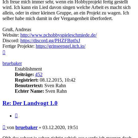
Ich freue mich immer sehr, wenn ein Hobbyprojekt fertig gestellt
wird. Ich kann ein Lied davon singen welche Arbeit es macht sich
allein, oder in einer kleinen Gruppe, an ein Projekt zu wagen. Ich
selber habe mich damit in der Vergangenheit überfordert.
Gruß, Andreas
Website:
http://www.pchobbyspieleschmiede.de/
Discord:
https://discord.gg/PHZFBptfxJ
Fertige Projekte:
https://grinseengel.itch.io/
Nach
oben
bruebaker
Establishment
Beiträge:
452
Registriert:
08.12.2015, 10:42
Benutzertext:
Sven Rahn
Echter Name:
Sven Rahn
Re: Der Landvogt 1.0
Zitieren
Beitrag
von
bruebaker
»
03.12.2020, 19:51