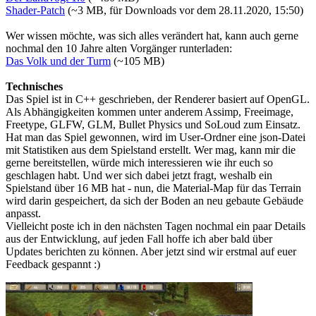
Shader-Patch
(~3 MB, für Downloads vor dem 28.11.2020, 15:50)
Wer wissen möchte, was sich alles verändert hat, kann auch gerne
nochmal den 10 Jahre alten Vorgänger runterladen:
Das Volk und der Turm
(~105 MB)
Technisches
Das Spiel ist in C++ geschrieben, der Renderer basiert auf OpenGL.
Als Abhängigkeiten kommen unter anderem Assimp, Freeimage,
Freetype, GLFW, GLM, Bullet Physics und SoLoud zum Einsatz.
Hat man das Spiel gewonnen, wird im User-Ordner eine json-Datei
mit Statistiken aus dem Spielstand erstellt. Wer mag, kann mir die
gerne bereitstellen, würde mich interessieren wie ihr euch so
geschlagen habt. Und wer sich dabei jetzt fragt, weshalb ein
Spielstand über 16 MB hat - nun, die Material-Map für das Terrain
wird darin gespeichert, da sich der Boden an neu gebaute Gebäude
anpasst.
Vielleicht poste ich in den nächsten Tagen nochmal ein paar Details
aus der Entwicklung, auf jeden Fall hoffe ich aber bald über
Updates berichten zu können. Aber jetzt sind wir erstmal auf euer
Feedback gespannt :)