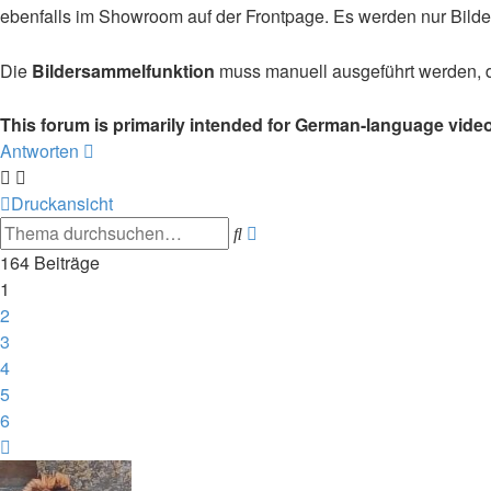
ebenfalls im Showroom auf der Frontpage. Es werden nur Bilder
Die
Bildersammelfunktion
muss manuell ausgeführt werden, 
This forum is primarily intended for German-language vide
Antworten
Druckansicht
Suche
Erweiterte
Suche
164 Beiträge
1
2
3
4
5
6
Nächste