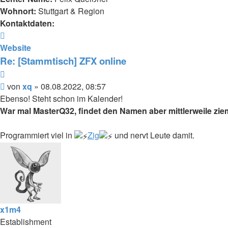
Wohnort:
Stuttgart & Region
Kontaktdaten:
Kontaktdaten
von
Website
xq
Re: [Stammtisch] ZFX online
Zitieren
Beitrag
von
xq
»
08.08.2022, 08:57
Ebenso! Steht schon im Kalender!
War mal MasterQ32, findet den Namen aber mittlerweile zie
Programmiert viel in
Zig
und nervt Leute damit.
x1m4
Establishment