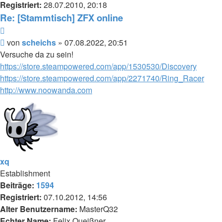
Registriert:
28.07.2010, 20:18
Re: [Stammtisch] ZFX online
Zitieren
Beitrag
von
scheichs
»
07.08.2022, 20:51
Versuche da zu sein!
https://store.steampowered.com/app/1530530/Discovery
https://store.steampowered.com/app/2271740/Ring_Racer
http://www.noowanda.com
xq
Establishment
Beiträge:
1594
Registriert:
07.10.2012, 14:56
Alter Benutzername:
MasterQ32
Echter Name:
Felix Queißner