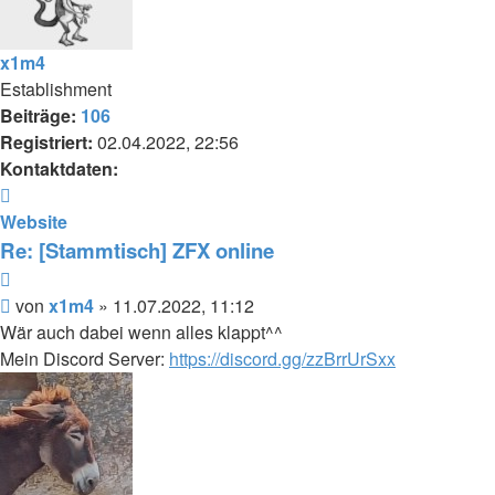
x1m4
Establishment
Beiträge:
106
Registriert:
02.04.2022, 22:56
Kontaktdaten:
Kontaktdaten
von
Website
x1m4
Re: [Stammtisch] ZFX online
Zitieren
Beitrag
von
x1m4
»
11.07.2022, 11:12
Wär auch dabei wenn alles klappt^^
Mein Discord Server:
https://discord.gg/zzBrrUrSxx