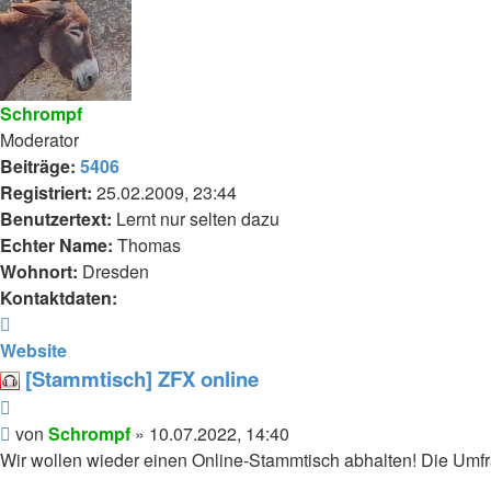
Schrompf
Moderator
Beiträge:
5406
Registriert:
25.02.2009, 23:44
Benutzertext:
Lernt nur selten dazu
Echter Name:
Thomas
Wohnort:
Dresden
Kontaktdaten:
Kontaktdaten
von
Website
Schrompf
[Stammtisch] ZFX online
Zitieren
Beitrag
von
Schrompf
»
10.07.2022, 14:40
Wir wollen wieder einen Online-Stammtisch abhalten! Die Umfr