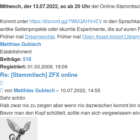
Mittwoch, der 13.07.2022, so ab 20 Uhr
der Online-Stammtisch
Kommt unter
https://discord.gg/7WbQAHVvEV
in den Sprachkan
antike Seitenprojekte oder skurrile Experimente, die auf euren
Früher mal
Dreamworlds
. Früher mal
Open Asset Import Library
Matthias Gubisch
Establishment
Beiträge:
518
Registriert:
01.03.2009, 19:09
Re: [Stammtisch] ZFX online
Zitieren
Beitrag
von
Matthias Gubisch
»
10.07.2022, 14:55
Sehr schön
Hab zwar nix zu zeigen aber wenn nix dazwischen kommt bin i
Bevor man den Kopf schüttelt, sollte man sich vergewissern ei