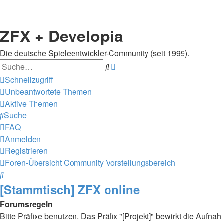
ZFX + Developia
Die deutsche Spieleentwickler-Community (seit 1999).
Suche
Erweiterte
Suche
Schnellzugriff
Unbeantwortete Themen
Aktive Themen
Suche
FAQ
Anmelden
Registrieren
Foren-Übersicht
Community
Vorstellungsbereich
Suche
[Stammtisch] ZFX online
Forumsregeln
Bitte Präfixe benutzen. Das Präfix "[Projekt]" bewirkt die Au