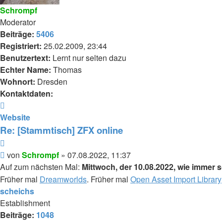
Schrompf
Moderator
Beiträge:
5406
Registriert:
25.02.2009, 23:44
Benutzertext:
Lernt nur selten dazu
Echter Name:
Thomas
Wohnort:
Dresden
Kontaktdaten:
Kontaktdaten
von
Website
Schrompf
Re: [Stammtisch] ZFX online
Zitieren
Beitrag
von
Schrompf
»
07.08.2022, 11:37
Auf zum nächsten Mal:
Mittwoch, der 10.08.2022, wie immer 
Früher mal
Dreamworlds
. Früher mal
Open Asset Import Library
scheichs
Establishment
Beiträge:
1048