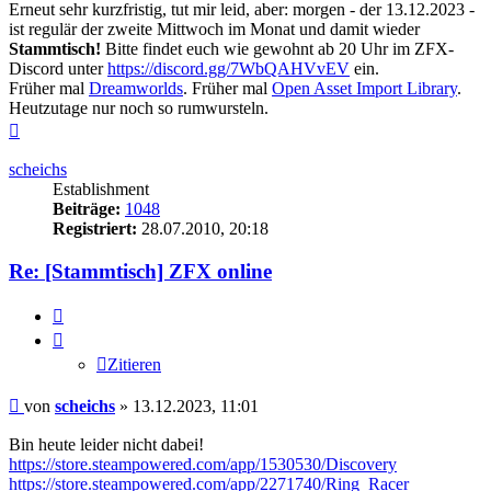
Erneut sehr kurzfristig, tut mir leid, aber: morgen - der 13.12.2023 -
ist regulär der zweite Mittwoch im Monat und damit wieder
Stammtisch!
Bitte findet euch wie gewohnt ab 20 Uhr im ZFX-
Discord unter
https://discord.gg/7WbQAHVvEV
ein.
Früher mal
Dreamworlds
. Früher mal
Open Asset Import Library
.
Heutzutage nur noch so rumwursteln.
Nach
oben
scheichs
Establishment
Beiträge:
1048
Registriert:
28.07.2010, 20:18
Re: [Stammtisch] ZFX online
Zitieren
Zitieren
Beitrag
von
scheichs
»
13.12.2023, 11:01
Bin heute leider nicht dabei!
https://store.steampowered.com/app/1530530/Discovery
https://store.steampowered.com/app/2271740/Ring_Racer