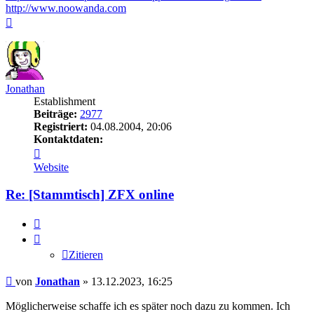
http://www.noowanda.com
Nach
oben
Jonathan
Establishment
Beiträge:
2977
Registriert:
04.08.2004, 20:06
Kontaktdaten:
Kontaktdaten
von
Website
Jonathan
Re: [Stammtisch] ZFX online
Zitieren
Zitieren
Beitrag
von
Jonathan
»
13.12.2023, 16:25
Möglicherweise schaffe ich es später noch dazu zu kommen. Ich