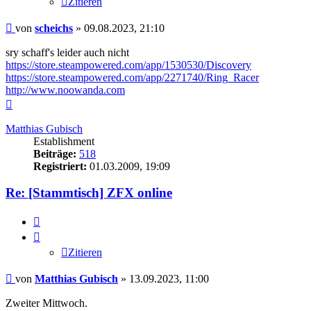
Zitieren
Beitrag
von
scheichs
»
09.08.2023, 21:10
sry schaff's leider auch nicht
https://store.steampowered.com/app/1530530/Discovery
https://store.steampowered.com/app/2271740/Ring_Racer
http://www.noowanda.com
Nach
oben
Matthias Gubisch
Establishment
Beiträge:
518
Registriert:
01.03.2009, 19:09
Re: [Stammtisch] ZFX online
Zitieren
Zitieren
Beitrag
von
Matthias Gubisch
»
13.09.2023, 11:00
Zweiter Mittwoch.