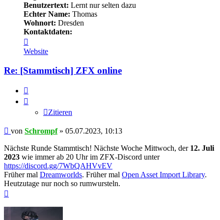
Benutzertext:
Lernt nur selten dazu
Echter Name:
Thomas
Wohnort:
Dresden
Kontaktdaten:
Kontaktdaten
von
Website
Schrompf
Re: [Stammtisch] ZFX online
Zitieren
Zitieren
Beitrag
von
Schrompf
»
05.07.2023, 10:13
Nächste Runde Stammtisch! Nächste Woche Mittwoch, der
12. Juli
2023
wie immer ab 20 Uhr im ZFX-Discord unter
https://discord.gg/7WbQAHVvEV
Früher mal
Dreamworlds
. Früher mal
Open Asset Import Library
.
Heutzutage nur noch so rumwursteln.
Nach
oben