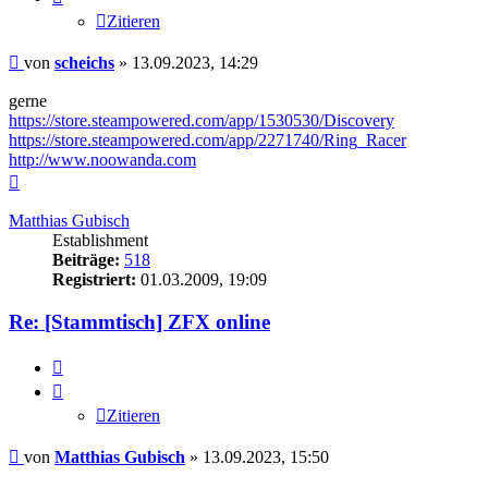
Zitieren
Beitrag
von
scheichs
»
13.09.2023, 14:29
gerne
https://store.steampowered.com/app/1530530/Discovery
https://store.steampowered.com/app/2271740/Ring_Racer
http://www.noowanda.com
Nach
oben
Matthias Gubisch
Establishment
Beiträge:
518
Registriert:
01.03.2009, 19:09
Re: [Stammtisch] ZFX online
Zitieren
Zitieren
Beitrag
von
Matthias Gubisch
»
13.09.2023, 15:50