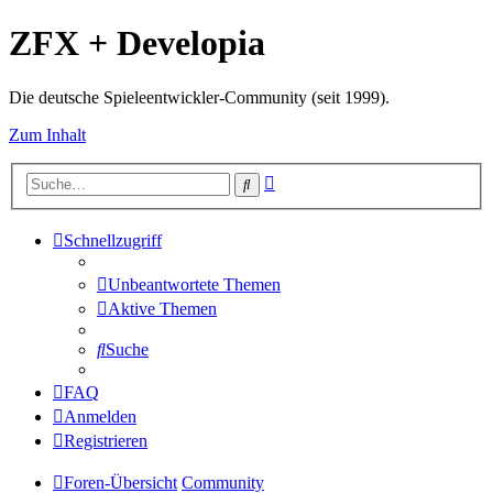
ZFX + Developia
Die deutsche Spieleentwickler-Community (seit 1999).
Zum Inhalt
Erweiterte
Suche
Suche
Schnellzugriff
Unbeantwortete Themen
Aktive Themen
Suche
FAQ
Anmelden
Registrieren
Foren-Übersicht
Community