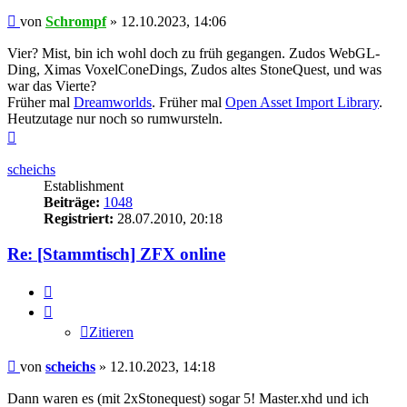
Beitrag
von
Schrompf
»
12.10.2023, 14:06
Vier? Mist, bin ich wohl doch zu früh gegangen. Zudos WebGL-
Ding, Ximas VoxelConeDings, Zudos altes StoneQuest, und was
war das Vierte?
Früher mal
Dreamworlds
. Früher mal
Open Asset Import Library
.
Heutzutage nur noch so rumwursteln.
Nach
oben
scheichs
Establishment
Beiträge:
1048
Registriert:
28.07.2010, 20:18
Re: [Stammtisch] ZFX online
Zitieren
Zitieren
Beitrag
von
scheichs
»
12.10.2023, 14:18
Dann waren es (mit 2xStonequest) sogar 5! Master.xhd und ich