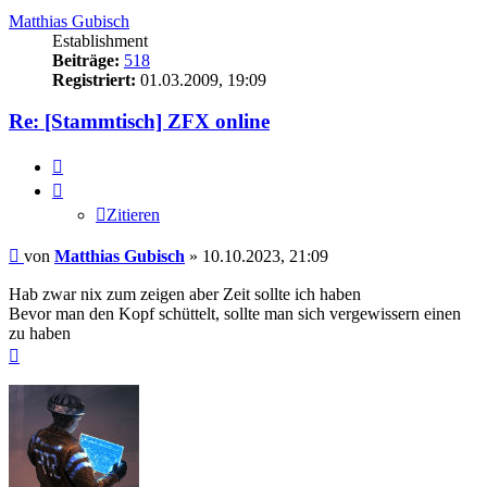
Matthias Gubisch
Establishment
Beiträge:
518
Registriert:
01.03.2009, 19:09
Re: [Stammtisch] ZFX online
Zitieren
Zitieren
Beitrag
von
Matthias Gubisch
»
10.10.2023, 21:09
Hab zwar nix zum zeigen aber Zeit sollte ich haben
Bevor man den Kopf schüttelt, sollte man sich vergewissern einen
zu haben
Nach
oben