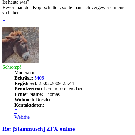
Ist heute was?
Bevor man den Kopf schüttelt, sollte man sich vergewissern einen
zu haben
Nach
oben
Schrompf
Moderator
Beiträge:
5406
Registriert:
25.02.2009, 23:44
Benutzertext:
Lernt nur selten dazu
Echter Name:
Thomas
Wohnort:
Dresden
Kontaktdaten:
Kontaktdaten
von
Website
Schrompf
Re: [Stammtisch] ZFX online