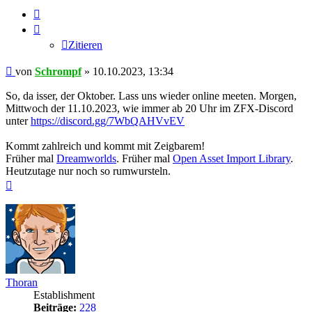
Zitieren
Zitieren
Beitrag
von
Schrompf
»
10.10.2023, 13:34
So, da isser, der Oktober. Lass uns wieder online meeten. Morgen,
Mittwoch der 11.10.2023, wie immer ab 20 Uhr im ZFX-Discord
unter
https://discord.gg/7WbQAHVvEV
Kommt zahlreich und kommt mit Zeigbarem!
Früher mal
Dreamworlds
. Früher mal
Open Asset Import Library
.
Heutzutage nur noch so rumwursteln.
Nach
oben
Thoran
Establishment
Beiträge:
228