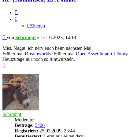
Zitieren
Zitieren
Beitrag
von
Schrompf
»
12.10.2023, 14:19
Mist. Nagut, ich nerv euch beim nächsten Mal
Früher mal
Dreamworlds
. Früher mal
Open Asset Import Library
.
Heutzutage nur noch so rumwursteln.
Nach
oben
Schrompf
Moderator
Beiträge:
5406
Registriert:
25.02.2009, 23:44
Benutzertext:
Lernt nur selten dazu