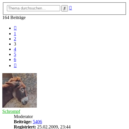
Erweiterte
Suche
Suche
164 Beiträge
Vorherige
1
2
3
4
5
6
Nächste
Schrompf
Moderator
Beiträge:
5406
Registriert:
25.02.2009, 23:44