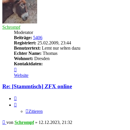
Schrompf
Moderator
Beiträge:
5406
Registriert:
25.02.2009, 23:44
Benutzertext:
Lernt nur selten dazu
Echter Name:
Thomas
Wohnort:
Dresden
Kontaktdaten:
Kontaktdaten
von
Website
Schrompf
Re: [Stammtisch] ZFX online
Zitieren
Zitieren
Beitrag
von
Schrompf
»
12.12.2023, 21:32