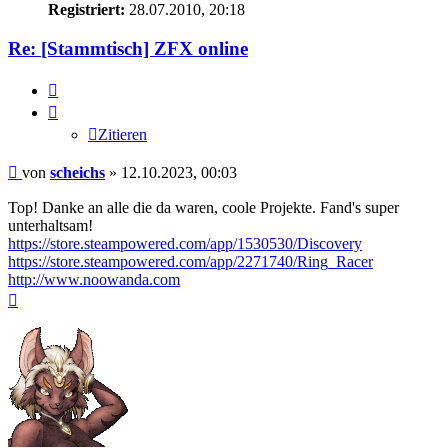
Registriert:
28.07.2010, 20:18
Re: [Stammtisch] ZFX online
Zitieren
Zitieren
Beitrag
von
scheichs
»
12.10.2023, 00:03
Top! Danke an alle die da waren, coole Projekte. Fand's super
unterhaltsam!
https://store.steampowered.com/app/1530530/Discovery
https://store.steampowered.com/app/2271740/Ring_Racer
http://www.noowanda.com
Nach
oben