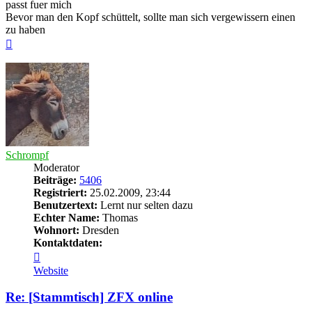
passt fuer mich
Bevor man den Kopf schüttelt, sollte man sich vergewissern einen
zu haben
Nach
oben
Schrompf
Moderator
Beiträge:
5406
Registriert:
25.02.2009, 23:44
Benutzertext:
Lernt nur selten dazu
Echter Name:
Thomas
Wohnort:
Dresden
Kontaktdaten:
Kontaktdaten
von
Website
Schrompf
Re: [Stammtisch] ZFX online