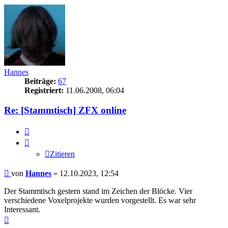
Hannes
Beiträge:
67
Registriert:
11.06.2008, 06:04
Re: [Stammtisch] ZFX online
Zitieren
Zitieren
Beitrag
von
Hannes
»
12.10.2023, 12:54
Der Stammtisch gestern stand im Zeichen der Blöcke. Vier
verschiedene Voxelprojekte wurden vorgestellt. Es war sehr
Interessant.
Nach
oben