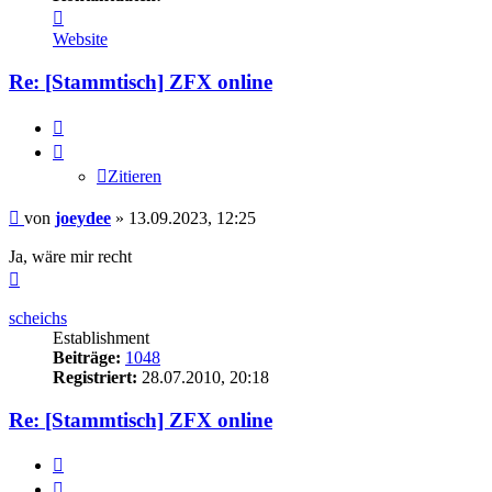
Kontaktdaten
von
Website
joeydee
Re: [Stammtisch] ZFX online
Zitieren
Zitieren
Beitrag
von
joeydee
»
13.09.2023, 12:25
Ja, wäre mir recht
Nach
oben
scheichs
Establishment
Beiträge:
1048
Registriert:
28.07.2010, 20:18
Re: [Stammtisch] ZFX online
Zitieren