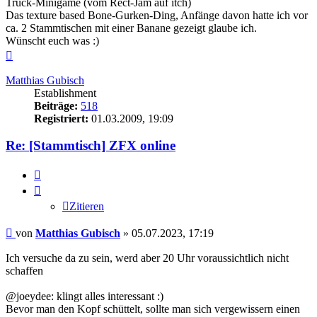
Truck-Minigame (vom Rect-Jam auf itch)
Das texture based Bone-Gurken-Ding, Anfänge davon hatte ich vor
ca. 2 Stammtischen mit einer Banane gezeigt glaube ich.
Wünscht euch was :)
Nach
oben
Matthias Gubisch
Establishment
Beiträge:
518
Registriert:
01.03.2009, 19:09
Re: [Stammtisch] ZFX online
Zitieren
Zitieren
Beitrag
von
Matthias Gubisch
»
05.07.2023, 17:19
Ich versuche da zu sein, werd aber 20 Uhr voraussichtlich nicht
schaffen
@joeydee: klingt alles interessant :)
Bevor man den Kopf schüttelt, sollte man sich vergewissern einen