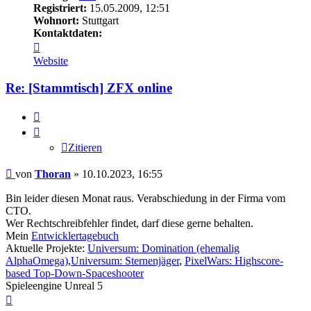
Registriert:
15.05.2009, 12:51
Wohnort:
Stuttgart
Kontaktdaten:
Kontaktdaten
von
Website
Thoran
Re: [Stammtisch] ZFX online
Zitieren
Zitieren
Beitrag
von
Thoran
»
10.10.2023, 16:55
Bin leider diesen Monat raus. Verabschiedung in der Firma vom
CTO.
Wer Rechtschreibfehler findet, darf diese gerne behalten.
Mein
Entwicklertagebuch
Aktuelle Projekte:
Universum: Domination (ehemalig
AlphaOmega)
,
Universum: Sternenjäger
,
PixelWars: Highscore-
based Top-Down-Spaceshooter
Spieleengine Unreal 5
Nach
oben