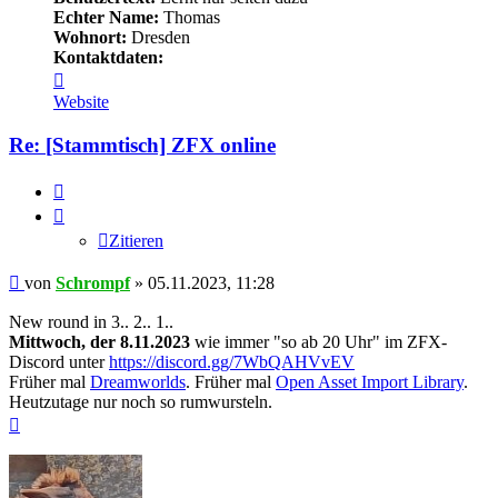
Echter Name:
Thomas
Wohnort:
Dresden
Kontaktdaten:
Kontaktdaten
von
Website
Schrompf
Re: [Stammtisch] ZFX online
Zitieren
Zitieren
Beitrag
von
Schrompf
»
05.11.2023, 11:28
New round in 3.. 2.. 1..
Mittwoch, der 8.11.2023
wie immer "so ab 20 Uhr" im ZFX-
Discord unter
https://discord.gg/7WbQAHVvEV
Früher mal
Dreamworlds
. Früher mal
Open Asset Import Library
.
Heutzutage nur noch so rumwursteln.
Nach
oben