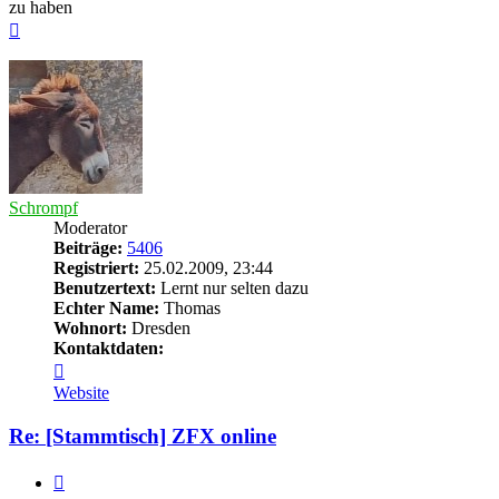
zu haben
Nach
oben
Schrompf
Moderator
Beiträge:
5406
Registriert:
25.02.2009, 23:44
Benutzertext:
Lernt nur selten dazu
Echter Name:
Thomas
Wohnort:
Dresden
Kontaktdaten:
Kontaktdaten
von
Website
Schrompf
Re: [Stammtisch] ZFX online
Zitieren