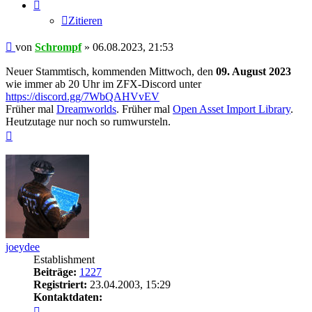
Zitieren
Beitrag
von
Schrompf
»
06.08.2023, 21:53
Neuer Stammtisch, kommenden Mittwoch, den
09. August 2023
wie immer ab 20 Uhr im ZFX-Discord unter
https://discord.gg/7WbQAHVvEV
Früher mal
Dreamworlds
. Früher mal
Open Asset Import Library
.
Heutzutage nur noch so rumwursteln.
Nach
oben
joeydee
Establishment
Beiträge:
1227
Registriert:
23.04.2003, 15:29
Kontaktdaten:
Kontaktdaten