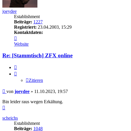
joeydee
Establishment
Beiträge:
1227
Registriert:
23.04.2003, 15:29
Kontaktdaten:
Kontaktdaten
von
Website
joeydee
Re: [Stammtisch] ZFX online
Zitieren
Zitieren
Beitrag
von
joeydee
»
11.10.2023, 19:57
Bin leider raus wegen Erkältung.
Nach
oben
scheichs
Establishment
Beiträge:
1048