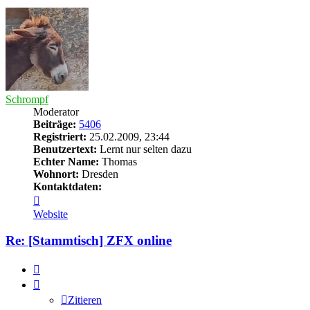
Schrompf
Moderator
Beiträge:
5406
Registriert:
25.02.2009, 23:44
Benutzertext:
Lernt nur selten dazu
Echter Name:
Thomas
Wohnort:
Dresden
Kontaktdaten:
Kontaktdaten
von
Website
Schrompf
Re: [Stammtisch] ZFX online
Zitieren
Zitieren