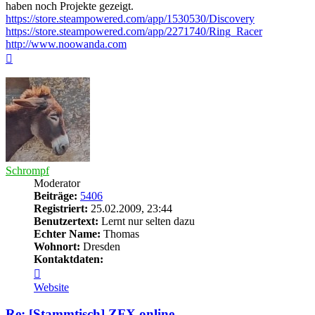
haben noch Projekte gezeigt.
https://store.steampowered.com/app/1530530/Discovery
https://store.steampowered.com/app/2271740/Ring_Racer
http://www.noowanda.com
Nach
oben
Schrompf
Moderator
Beiträge:
5406
Registriert:
25.02.2009, 23:44
Benutzertext:
Lernt nur selten dazu
Echter Name:
Thomas
Wohnort:
Dresden
Kontaktdaten:
Kontaktdaten
von
Website
Schrompf
Re: [Stammtisch] ZFX online