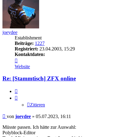
joeydee
Establishment
Beiträge:
1227
Registriert:
23.04.2003, 15:29
Kontaktdaten:
Kontaktdaten
von
Website
joeydee
Re: [Stammtisch] ZFX online
Zitieren
Zitieren
Beitrag
von
joeydee
»
05.07.2023, 16:11
Müsste passen. Ich hätte zur Auswahl:
Polyblock-Editor