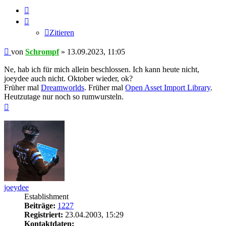
Zitieren
Zitieren
Beitrag
von
Schrompf
»
13.09.2023, 11:05
Ne, hab ich für mich allein beschlossen. Ich kann heute nicht,
joeydee auch nicht. Oktober wieder, ok?
Früher mal
Dreamworlds
. Früher mal
Open Asset Import Library
.
Heutzutage nur noch so rumwursteln.
Nach
oben
joeydee
Establishment
Beiträge:
1227
Registriert:
23.04.2003, 15:29
Kontaktdaten: