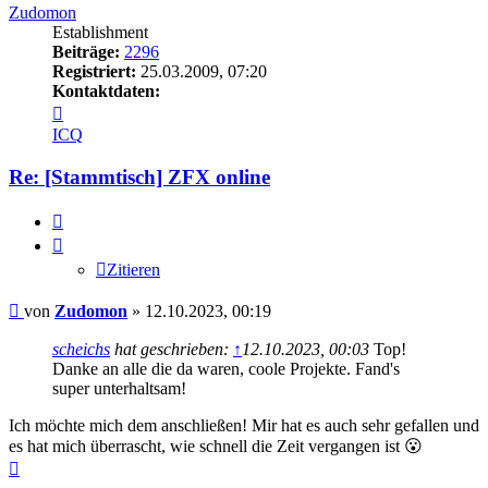
Zudomon
Establishment
Beiträge:
2296
Registriert:
25.03.2009, 07:20
Kontaktdaten:
Kontaktdaten
von
ICQ
Zudomon
Re: [Stammtisch] ZFX online
Zitieren
Zitieren
Beitrag
von
Zudomon
»
12.10.2023, 00:19
scheichs
hat geschrieben:
↑
12.10.2023, 00:03
Top!
Danke an alle die da waren, coole Projekte. Fand's
super unterhaltsam!
Ich möchte mich dem anschließen! Mir hat es auch sehr gefallen und
es hat mich überrascht, wie schnell die Zeit vergangen ist 😮
Nach
oben