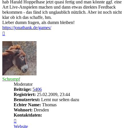
hab Harald Hoppelhase jetzt quasi fertig und man könnte ggf. eine
Art Live-Anspielen machen und dann etwas direktes Feedback
bekommen - das fänd ich unglaublich nützlich. Aber ist noch nicht
klar ob ich das schaffe, hm.
Lieber dumm fragen, als dumm bleiben!
https://jonathank.de/games/
Nach
oben
Schrompf
Moderator
Beiträge:
5406
Registriert:
25.02.2009, 23:44
Benutzertext:
Lernt nur selten dazu
Echter Name:
Thomas
Wohnort:
Dresden
Kontaktdaten:
Kontaktdaten
von
Website