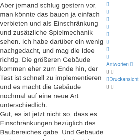
oben
Nach
Aber jemand schlug gestern vor,
oben
Nach
man könnte das bauen ja einfach
oben
Nach
verbieten und als Einschränkung
oben
Nach
und zusätzliche Spielmechanik
oben
Nach
oben
Nach
sehen. Ich habe darüber ein wenig
oben
Nach
nachgedacht, und mag die Idee
oben
Nach
richtig. Die größeren Gebäude
oben
Antworten
kommen eher zum Ende hin, der
Test ist schnell zu implementieren
Druckansicht
und es macht die Gebäude
nochmal auf eine neue Art
unterschiedlich.
Gut, es ist jetzt nicht so, dass es
Einschränkungen bezüglich des
Baubereiches gäbe. Und Gebäude