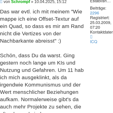
Establishment
Beitrag
von
Schrompf
»
10.04.2025, 15:12
Beiträge:
Das war evtl. ich mit meinem "Wie
2296
Registriert:
mappe ich eine Offset-Textur auf
25.03.2009,
ein Quad, so dass es mir am Rand
07:20
Kontaktdaten
nicht die Vertizes von der
Kontaktdat
Nachbarkante abreisst" :)
von
ICQ
Zudomon
Schön, dass Du da warst. Ging
gestern noch lange um KIs und
Nutzung und Gefahren. Um 11 hab
ich mich ausgeklinkt, als da
irgendwie Kommunismus und der
Wert menschlicher Beziehungen
aufkam. Normalerweise gibt's da
auch mehr Projekte zu sehen, die