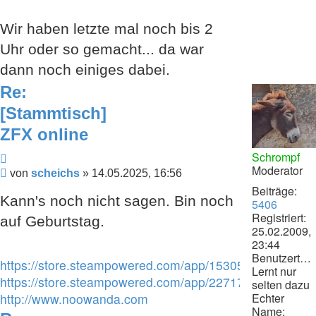
Wir haben letzte mal noch bis 2
Uhr oder so gemacht... da war
dann noch einiges dabei.
Re:
[Stammtisch]
ZFX online
Schrompf
Zitieren
Moderator
Beitrag
von
scheichs
»
14.05.2025, 16:56
Beiträge:
Kann's noch nicht sagen. Bin noch
5406
Registriert:
auf Geburtstag.
25.02.2009,
23:44
Benutzertext:
https://store.steampowered.com/app/1530530/Discover
Lernt nur
https://store.steampowered.com/app/2271740/Ring_Ra
selten dazu
Echter
http://www.noowanda.com
Name: