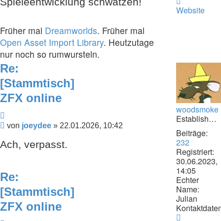
Kontaktdat
Spieleentwicklung schwatzen!
von
Website
joeydee
Früher mal
Dreamworlds
. Früher mal
Open Asset Import Library
. Heutzutage
nur noch so rumwursteln.
Re:
[Stammtisch]
ZFX online
woodsmoke
Zitieren
Establishment
Beitrag
von
joeydee
»
22.01.2026, 10:42
Beiträge:
232
Ach, verpasst.
Registriert:
30.06.2023,
14:05
Re:
Echter
Name:
[Stammtisch]
Julian
ZFX online
Kontaktdaten
Kontaktdat