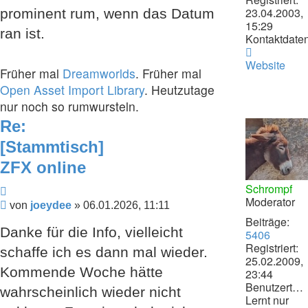
23.04.2003,
prominent rum, wenn das Datum
15:29
ran ist.
Kontaktdaten
Kontaktdat
von
Website
Früher mal
Dreamworlds
. Früher mal
joeydee
Open Asset Import Library
. Heutzutage
nur noch so rumwursteln.
Re:
[Stammtisch]
ZFX online
Schrompf
Zitieren
Moderator
Beitrag
von
joeydee
»
06.01.2026, 11:11
Beiträge:
Danke für die Info, vielleicht
5406
Registriert:
schaffe ich es dann mal wieder.
25.02.2009,
Kommende Woche hätte
23:44
Benutzertext:
wahrscheinlich wieder nicht
Lernt nur