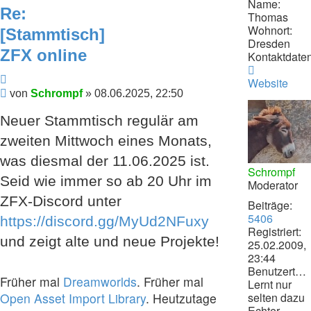
Name:
Re:
Thomas
Wohnort:
[Stammtisch]
Dresden
ZFX online
Kontaktdaten
Kontaktdat
Zitieren
von
Website
Beitrag
von
Schrompf
»
08.06.2025, 22:50
Schrompf
Neuer Stammtisch regulär am
zweiten Mittwoch eines Monats,
was diesmal der 11.06.2025 ist.
Schrompf
Seid wie immer so ab 20 Uhr im
Moderator
ZFX-Discord unter
Beiträge:
5406
https://discord.gg/MyUd2NFuxy
Registriert:
und zeigt alte und neue Projekte!
25.02.2009,
23:44
Benutzertext:
Früher mal
Dreamworlds
. Früher mal
Lernt nur
Open Asset Import Library
. Heutzutage
selten dazu
Echter