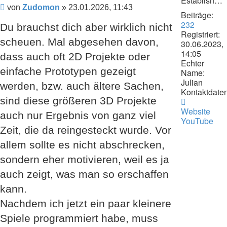
Establishment
Beitrag
von
Zudomon
»
23.01.2026, 11:43
Beiträge:
232
Du brauchst dich aber wirklich nicht
Registriert:
scheuen. Mal abgesehen davon,
30.06.2023,
14:05
dass auch oft 2D Projekte oder
Echter
einfache Prototypen gezeigt
Name:
Julian
werden, bzw. auch ältere Sachen,
Kontaktdaten
sind diese größeren 3D Projekte
Kontaktdat
von
Website
auch nur Ergebnis von ganz viel
woodsmok
YouTube
Zeit, die da reingesteckt wurde. Vor
allem sollte es nicht abschrecken,
sondern eher motivieren, weil es ja
auch zeigt, was man so erschaffen
kann.
Nachdem ich jetzt ein paar kleinere
Spiele programmiert habe, muss