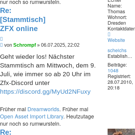
nur noch so rumwursteln.
Name:
Re:
Thomas
Wohnort:
[Stammtisch]
Dresden
ZFX online
Kontaktdaten
Kontaktdat
Zitieren
von
Website
Schrompf
Beitrag
von
Schrompf
»
06.07.2025, 22:02
scheichs
Establishment
Geht wieder los! Nächster
Beiträge:
Stammtisch am Mittwoch, dem 9.
1048
Juli, wie immer so ab 20 Uhr im
Registriert:
28.07.2010,
Zfx-Discord unter
20:18
https://discord.gg/MyUd2NFuxy
Früher mal
Dreamworlds
. Früher mal
Open Asset Import Library
. Heutzutage
nur noch so rumwursteln.
Re: