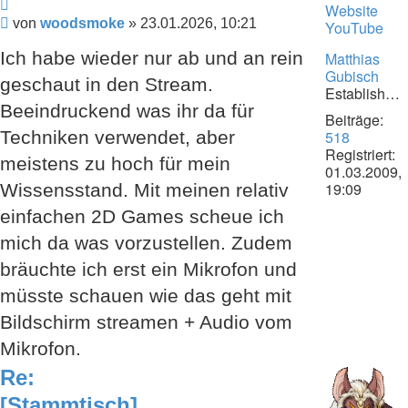
Zitieren
von
Website
Beitrag
von
woodsmoke
»
23.01.2026, 10:21
woodsmok
YouTube
Ich habe wieder nur ab und an rein
Matthias
Gubisch
geschaut in den Stream.
Establishment
Beeindruckend was ihr da für
Beiträge:
518
Techniken verwendet, aber
Registriert:
meistens zu hoch für mein
01.03.2009,
19:09
Wissensstand. Mit meinen relativ
einfachen 2D Games scheue ich
mich da was vorzustellen. Zudem
bräuchte ich erst ein Mikrofon und
müsste schauen wie das geht mit
Bildschirm streamen + Audio vom
Mikrofon.
Re:
[Stammtisch]