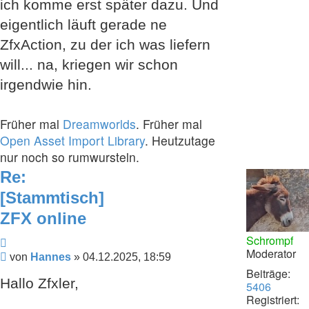
ich komme erst später dazu. Und
eigentlich läuft gerade ne
ZfxAction, zu der ich was liefern
will... na, kriegen wir schon
irgendwie hin.
Früher mal
Dreamworlds
. Früher mal
Open Asset Import Library
. Heutzutage
nur noch so rumwursteln.
Re:
[Stammtisch]
ZFX online
Schrompf
Zitieren
Moderator
Beitrag
von
Hannes
»
04.12.2025, 18:59
Beiträge:
Hallo Zfxler,
5406
Registriert: