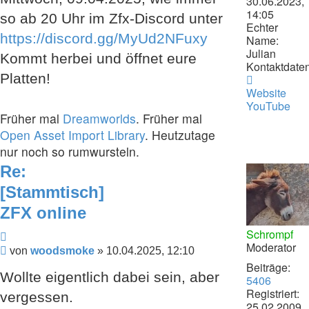
30.06.2023,
14:05
so ab 20 Uhr im Zfx-Discord unter
Echter
https://discord.gg/MyUd2NFuxy
Name:
Julian
Kommt herbei und öffnet eure
Kontaktdaten
Platten!
Kontaktdat
von
Website
woodsmok
YouTube
Früher mal
Dreamworlds
. Früher mal
Open Asset Import Library
. Heutzutage
nur noch so rumwursteln.
Re:
[Stammtisch]
ZFX online
Schrompf
Zitieren
Moderator
Beitrag
von
woodsmoke
»
10.04.2025, 12:10
Beiträge:
Wollte eigentlich dabei sein, aber
5406
Registriert:
vergessen.
25.02.2009,