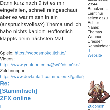
Dann kurz nach 9 ist es mir
23:44
Benutzertext:
eingefallen, schnell reingeschaut
Lernt nur
aber es war mitten in ein
selten dazu
Echter
(anspruchsvolles?) Thema und ich
Name:
habe nichts kapiert. Hoffentlich
Thomas
Wohnort:
klappts beim nächsten Mal.
Dresden
Kontaktdaten
Kontaktdat
Spiele:
https://woodsmoke.itch.io/
von
Website
Videos:
Schrompf
https://www.youtube.com/@w00dsm0ke/
Zeichnungen:
https://www.deviantart.com/melerski/gallery/all
Re:
[Stammtisch]
ZFX online
Zudomon
Zitieren