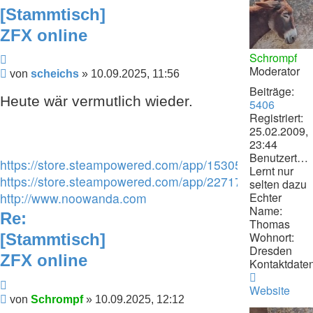
[Stammtisch]
ZFX online
Schrompf
Zitieren
Moderator
Beitrag
von
scheichs
»
10.09.2025, 11:56
Beiträge:
Heute wär vermutlich wieder.
5406
Registriert:
25.02.2009,
23:44
Benutzertext:
https://store.steampowered.com/app/1530530/Discover
Lernt nur
https://store.steampowered.com/app/2271740/Ring_Ra
selten dazu
Echter
http://www.noowanda.com
Name:
Re:
Thomas
Wohnort:
[Stammtisch]
Dresden
ZFX online
Kontaktdaten
Kontaktdat
Zitieren
von
Website
Beitrag
von
Schrompf
»
10.09.2025, 12:12
Schrompf