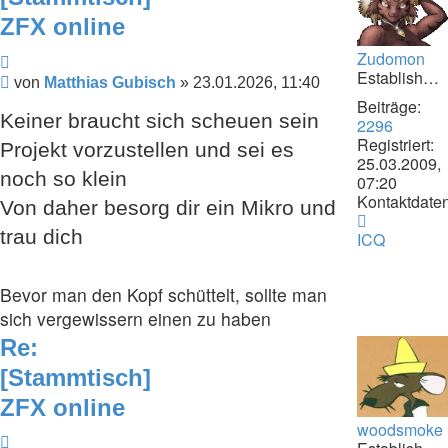
ZFX online
Zudomon
Zitieren
Establishment
Beitrag
von
Matthias Gubisch
»
23.01.2026, 11:40
Beiträge:
Keiner braucht sich scheuen sein
2296
Registriert:
Projekt vorzustellen und sei es
25.03.2009,
noch so klein
07:20
Kontaktdaten
Von daher besorg dir ein Mikro und
Kontaktdat
trau dich
von
ICQ
Zudomon
Bevor man den Kopf schüttelt, sollte man
sich vergewissern einen zu haben
Re:
[Stammtisch]
ZFX online
woodsmoke
Zitieren