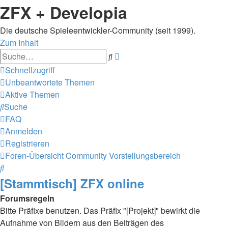
ZFX + Developia
Die deutsche Spieleentwickler-Community (seit 1999).
Zum Inhalt
Erweiterte
Suche
Suche
Schnellzugriff
Unbeantwortete Themen
Aktive Themen
Suche
FAQ
Anmelden
Registrieren
Foren-Übersicht
Community
Vorstellungsbereich
Suche
[Stammtisch] ZFX online
Forumsregeln
Bitte Präfixe benutzen. Das Präfix "[Projekt]" bewirkt die
Aufnahme von Bildern aus den Beiträgen des