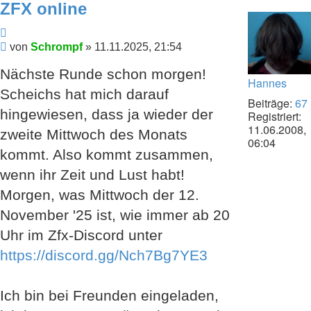
ZFX online
Schrompf
Zitieren
Beitrag
von
Schrompf
»
11.11.2025, 21:54
Nächste Runde schon morgen!
Hannes
Scheichs hat mich darauf
Beiträge:
67
hingewiesen, dass ja wieder der
Registriert:
11.06.2008,
zweite Mittwoch des Monats
06:04
kommt. Also kommt zusammen,
wenn ihr Zeit und Lust habt!
Morgen, was Mittwoch der 12.
November '25 ist, wie immer ab 20
Uhr im Zfx-Discord unter
https://discord.gg/Nch7Bg7YE3
Ich bin bei Freunden eingeladen,