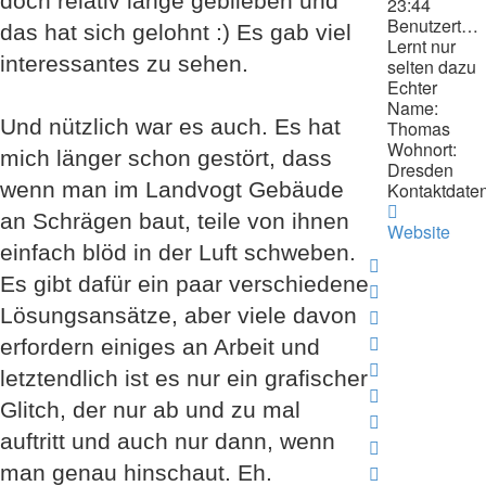
doch relativ lange geblieben und
23:44
Benutzertext:
das hat sich gelohnt :) Es gab viel
Lernt nur
interessantes zu sehen.
selten dazu
Echter
Name:
Und nützlich war es auch. Es hat
Thomas
Wohnort:
mich länger schon gestört, dass
Dresden
wenn man im Landvogt Gebäude
Kontaktdaten
Kontaktdat
an Schrägen baut, teile von ihnen
von
Website
Schrompf
einfach blöd in der Luft schweben.
Nach
Es gibt dafür ein paar verschiedene
oben
Nach
Lösungsansätze, aber viele davon
oben
Nach
oben
Nach
erfordern einiges an Arbeit und
oben
Nach
letztendlich ist es nur ein grafischer
oben
Nach
Glitch, der nur ab und zu mal
oben
Nach
auftritt und auch nur dann, wenn
oben
Nach
oben
Nach
man genau hinschaut. Eh.