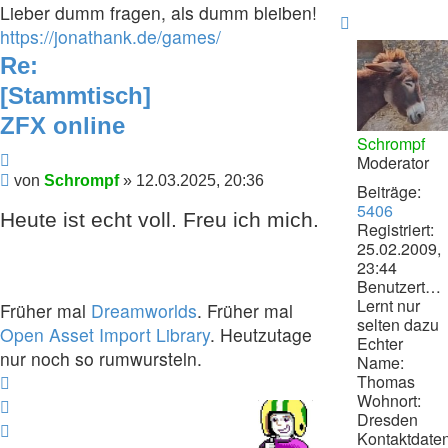
Jonathan
Lieber dumm fragen, als dumm bleiben!
Nach
https://jonathank.de/games/
oben
Re:
[Stammtisch]
ZFX online
Schrompf
Zitieren
Moderator
Beitrag
von
Schrompf
»
12.03.2025, 20:36
Beiträge:
5406
Heute ist echt voll. Freu ich mich.
Registriert:
25.02.2009,
23:44
Benutzertext:
Lernt nur
Früher mal
Dreamworlds
. Früher mal
selten dazu
Open Asset Import Library
. Heutzutage
Echter
nur noch so rumwursteln.
Name:
Thomas
Nach
Wohnort:
oben
Nach
Dresden
oben
Nach
Kontaktdaten