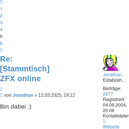
Vorherige
1
2
3
4
5
6
Nächste
Re:
[Stammtisch]
Jonathan
ZFX online
Establishment
Beiträge:
Zitieren
2977
Beitrag
von
Jonathan
»
12.03.2025, 19:12
Registriert:
04.08.2004,
Bin dabei :)
20:06
Kontaktdaten
Kontaktdat
von
Website