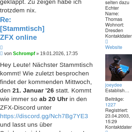
geklappt. Zu zeigen habe ich
selten dazu
Echter
trotzdem nix.
Name:
Re:
Thomas
Wohnort:
[Stammtisch]
Dresden
Kontaktdaten
ZFX online
Kontaktdat
von
Zitieren
Website
Schrompf
Beitrag
von
Schrompf
»
19.01.2026, 17:35
Hey Leute! Nächster Stammtisch
kommt! Wie zuletzt besprochen
findet der kommenden Mittwoch,
joeydee
Establishment
den
21. Januar '26
statt. Kommt
Beiträge:
wie immer so
ab 20 Uhr
in den
1227
ZFX-Discord unter
Registriert:
23.04.2003,
https://discord.gg/Nch7Bg7YE3
15:29
und lasst uns über
Kontaktdaten