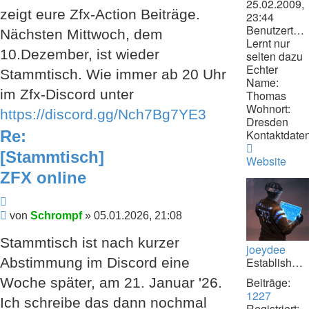
25.02.2009,
zeigt eure Zfx-Action Beiträge.
23:44
Benutzertext:
Nächsten Mittwoch, dem
Lernt nur
10.Dezember, ist wieder
selten dazu
Echter
Stammtisch. Wie immer ab 20 Uhr
Name:
im Zfx-Discord unter
Thomas
Wohnort:
https://discord.gg/Nch7Bg7YE3
Dresden
Kontaktdaten
Re:
Kontaktdat
[Stammtisch]
von
Website
Schrompf
ZFX online
Zitieren
Beitrag
von
Schrompf
»
05.01.2026, 21:08
Stammtisch ist nach kurzer
joeydee
Establishment
Abstimmung im Discord eine
Beiträge:
Woche später, am 21. Januar '26.
1227
Ich schreibe das dann nochmal
Registriert: