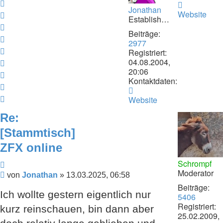
oben
Nach
Kontaktdat
Jonathan
von
Website
oben
Nach
Establishment
Schrompf
oben
Nach
Beiträge:
oben
Nach
2977
oben
Nach
Registriert:
04.08.2004,
oben
Nach
20:06
oben
Nach
Kontaktdaten:
oben
Nach
Kontaktdaten
oben
Nach
von
Website
Jonathan
oben
Re:
[Stammtisch]
ZFX online
Schrompf
Zitieren
Moderator
Beitrag
von
Jonathan
»
13.03.2025, 06:58
Beiträge:
Ich wollte gestern eigentlich nur
5406
Registriert:
kurz reinschauen, bin dann aber
25.02.2009,