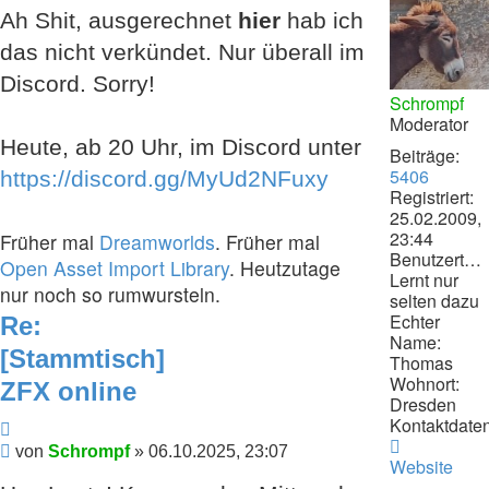
Ah Shit, ausgerechnet
hier
hab ich
das nicht verkündet. Nur überall im
Discord. Sorry!
Schrompf
Moderator
Heute, ab 20 Uhr, im Discord unter
Beiträge:
5406
https://discord.gg/MyUd2NFuxy
Registriert:
25.02.2009,
23:44
Früher mal
Dreamworlds
. Früher mal
Benutzertext:
Open Asset Import Library
. Heutzutage
Lernt nur
nur noch so rumwursteln.
selten dazu
Echter
Re:
Name:
[Stammtisch]
Thomas
Wohnort:
ZFX online
Dresden
Kontaktdaten
Zitieren
Kontaktdat
Beitrag
von
Schrompf
»
06.10.2025, 23:07
von
Website
Schrompf