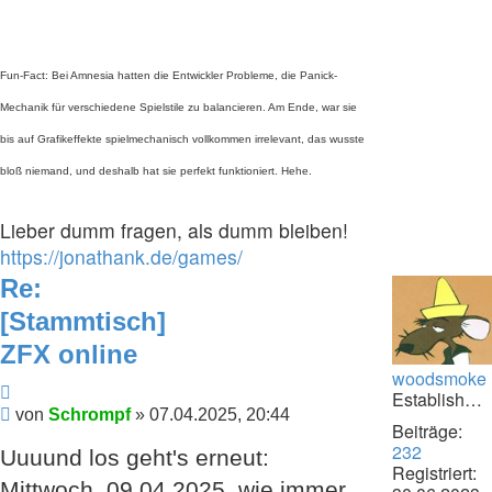
Fun-Fact: Bei Amnesia hatten die Entwickler Probleme, die Panick-
Mechanik für verschiedene Spielstile zu balancieren. Am Ende, war sie
bis auf Grafikeffekte spielmechanisch vollkommen irrelevant, das wusste
bloß niemand, und deshalb hat sie perfekt funktioniert. Hehe.
Lieber dumm fragen, als dumm bleiben!
https://jonathank.de/games/
Re:
[Stammtisch]
ZFX online
woodsmoke
Zitieren
Establishment
Beitrag
von
Schrompf
»
07.04.2025, 20:44
Beiträge:
232
Uuuund los geht's erneut:
Registriert:
Mittwoch, 09.04.2025, wie immer