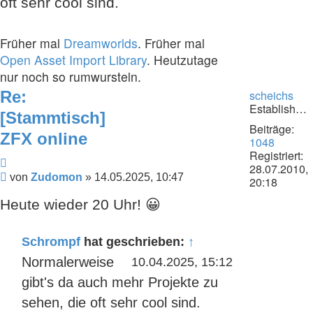
oft sehr cool sind.
Früher mal
Dreamworlds
. Früher mal
Open Asset Import Library
. Heutzutage
nur noch so rumwursteln.
Re:
scheichs
Establishment
[Stammtisch]
Beiträge:
ZFX online
1048
Registriert:
Zitieren
28.07.2010,
Beitrag
von
Zudomon
»
14.05.2025, 10:47
20:18
Heute wieder 20 Uhr! 😀
Schrompf
hat geschrieben:
↑
Normalerweise
10.04.2025, 15:12
gibt's da auch mehr Projekte zu
sehen, die oft sehr cool sind.