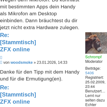
mit bestimmten Apps dein Handy
als Mikrofon am Desktop
einbinden. Dann bräuchtest du dir
jetzt nicht extra Hardware zulegen.
Re:
[Stammtisch]
ZFX online
Schrompf
Zitieren
Moderator
Beitrag
von
woodsmoke
»
23.01.2026, 14:33
Beiträge:
Danke für den Tipp mit dem Handy
5406
Registriert:
und für die Ermutigung(en).
25.02.2009,
23:44
Re:
Benutzertext:
[Stammtisch]
Lernt nur
selten dazu
ZFX online
Echter