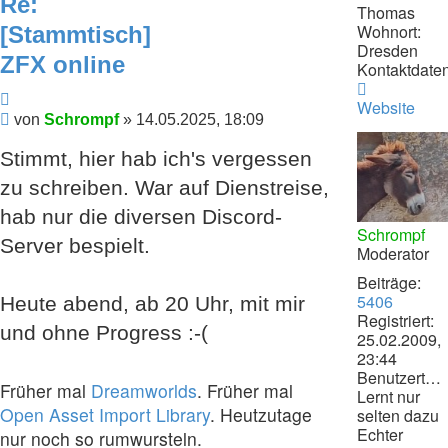
Re:
Thomas
Wohnort:
[Stammtisch]
Dresden
ZFX online
Kontaktdaten
Kontaktdat
Zitieren
von
Website
Beitrag
von
Schrompf
»
14.05.2025, 18:09
Schrompf
Stimmt, hier hab ich's vergessen
zu schreiben. War auf Dienstreise,
hab nur die diversen Discord-
Schrompf
Server bespielt.
Moderator
Beiträge:
5406
Heute abend, ab 20 Uhr, mit mir
Registriert:
und ohne Progress :-(
25.02.2009,
23:44
Benutzertext:
Früher mal
Dreamworlds
. Früher mal
Lernt nur
Open Asset Import Library
. Heutzutage
selten dazu
Echter
nur noch so rumwursteln.