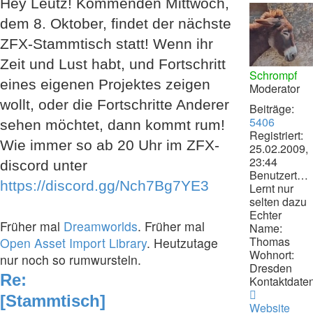
Hey Leutz! Kommenden Mittwoch,
dem 8. Oktober, findet der nächste
ZFX-Stammtisch statt! Wenn ihr
Zeit und Lust habt, und Fortschritt
Schrompf
eines eigenen Projektes zeigen
Moderator
wollt, oder die Fortschritte Anderer
Beiträge:
5406
sehen möchtet, dann kommt rum!
Registriert:
Wie immer so ab 20 Uhr im ZFX-
25.02.2009,
23:44
discord unter
Benutzertext:
https://discord.gg/Nch7Bg7YE3
Lernt nur
selten dazu
Echter
Früher mal
Dreamworlds
. Früher mal
Name:
Thomas
Open Asset Import Library
. Heutzutage
Wohnort:
nur noch so rumwursteln.
Dresden
Re:
Kontaktdaten
Kontaktdat
[Stammtisch]
von
Website