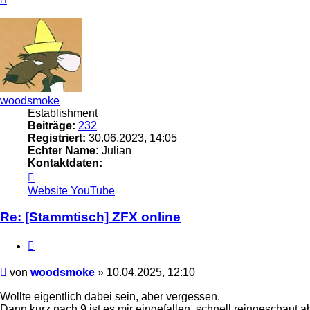
oben
woodsmoke
Establishment
Beiträge:
232
Registriert:
30.06.2023, 14:05
Echter Name:
Julian
Kontaktdaten:
Kontaktdaten
von
Website
YouTube
woodsmoke
Re: [Stammtisch] ZFX online
Zitieren
Beitrag
von
woodsmoke
»
10.04.2025, 12:10
Wollte eigentlich dabei sein, aber vergessen.
Dann kurz nach 9 ist es mir eingefallen, schnell reingeschaut a