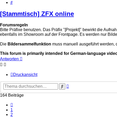
Suche
[Stammtisch] ZFX online
Forumsregeln
Bitte Präfixe benutzen. Das Präfix "[Projekt]" bewirkt die Au
ebenfalls im Showroom auf der Frontpage. Es werden nur Bilde
Die
Bildersammelfunktion
muss manuell ausgeführt werden, 
This forum is primarily intended for German-language vide
Antworten
Druckansicht
Erweiterte
Suche
Suche
164 Beiträge
Vorherige
1
2