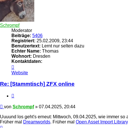
Schrompf
Moderator
Beiträge:
5406
Registriert:
25.02.2009, 23:44
Benutzertext:
Lernt nur selten dazu
Echter Name:
Thomas
Wohnort:
Dresden
Kontaktdaten:
Kontaktdaten
von
Website
Schrompf
Re: [Stammtisch] ZFX online
Zitieren
Beitrag
von
Schrompf
»
07.04.2025, 20:44
Uuuund los geht's erneut: Mittwoch, 09.04.2025, wie immer so 
Früher mal
Dreamworlds
. Früher mal
Open Asset Import Library
Nach