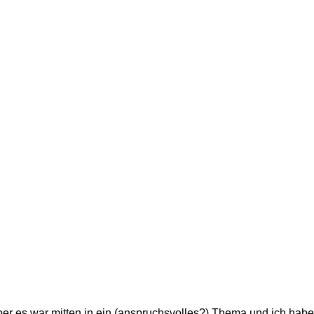
ber es war mitten in ein (anspruchsvolles?) Thema und ich habe 