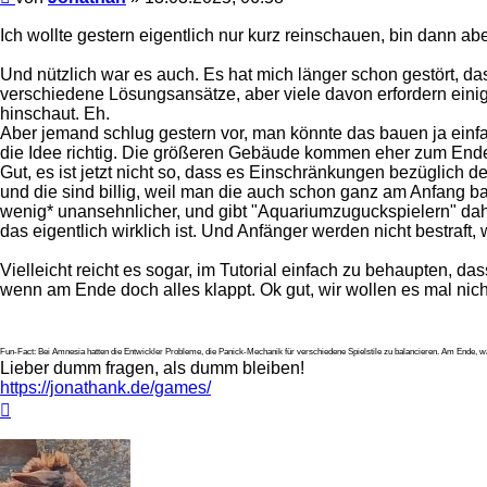
Ich wollte gestern eigentlich nur kurz reinschauen, bin dann abe
Und nützlich war es auch. Es hat mich länger schon gestört, d
verschiedene Lösungsansätze, aber viele davon erfordern einiges
hinschaut. Eh.
Aber jemand schlug gestern vor, man könnte das bauen ja einf
die Idee richtig. Die größeren Gebäude kommen eher zum Ende h
Gut, es ist jetzt nicht so, dass es Einschränkungen bezüglich
und die sind billig, weil man die auch schon ganz am Anfang bau
wenig* unansehnlicher, und gibt "Aquariumzuguckspielern" dahe
das eigentlich wirklich ist. Und Anfänger werden nicht bestraft, w
Vielleicht reicht es sogar, im Tutorial einfach zu behaupten, d
wenn am Ende doch alles klappt. Ok gut, wir wollen es mal nicht 
Fun-Fact: Bei Amnesia hatten die Entwickler Probleme, die Panick-Mechanik für verschiedene Spielstile zu balancieren. Am Ende, war
Lieber dumm fragen, als dumm bleiben!
https://jonathank.de/games/
Nach
oben