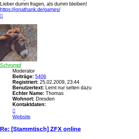
Lieber dumm fragen, als dumm bleiben!
https://jonathank.de/games/
Nach
oben
Schrompf
Moderator
Beiträge:
5406
Registriert:
25.02.2009, 23:44
Benutzertext:
Lernt nur selten dazu
Echter Name:
Thomas
Wohnort:
Dresden
Kontaktdaten:
Kontaktdaten
von
Website
Schrompf
Re: [Stammtisch] ZFX online