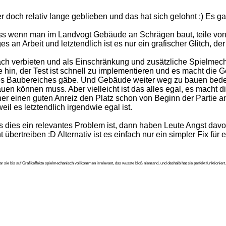
r doch relativ lange geblieben und das hat sich gelohnt :) Es ga
ass wenn man im Landvogt Gebäude an Schrägen baut, teile von i
 an Arbeit und letztendlich ist es nur ein grafischer Glitch, d
ach verbieten und als Einschränkung und zusätzliche Spielmec
in, der Test ist schnell zu implementieren und es macht die G
 des Baubereiches gäbe. Und Gebäude weiter weg zu bauen bedeut
en können muss. Aber vielleicht ist das alles egal, es macht die
r einen guten Anreiz den Platz schon von Beginn der Partie an
eil es letztendlich irgendwie egal ist.
ass dies ein relevantes Problem ist, dann haben Leute Angst dav
übertreiben :D Alternativ ist es einfach nur ein simpler Fix für 
 sie bis auf Grafikeffekte spielmechanisch vollkommen irrelevant, das wusste bloß niemand, und deshalb hat sie perfekt funktioniert