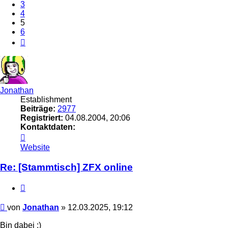
3
4
5
6
Nächste
Jonathan
Establishment
Beiträge:
2977
Registriert:
04.08.2004, 20:06
Kontaktdaten:
Kontaktdaten
von
Website
Jonathan
Re: [Stammtisch] ZFX online
Zitieren
Beitrag
von
Jonathan
»
12.03.2025, 19:12
Bin dabei :)