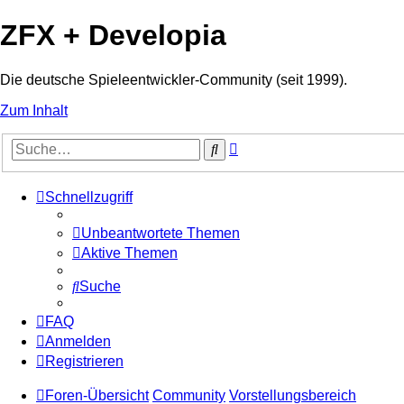
ZFX + Developia
Die deutsche Spieleentwickler-Community (seit 1999).
Zum Inhalt
Erweiterte
Suche
Suche
Schnellzugriff
Unbeantwortete Themen
Aktive Themen
Suche
FAQ
Anmelden
Registrieren
Foren-Übersicht
Community
Vorstellungsbereich