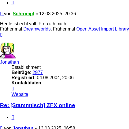
Zitieren
Beitrag
von
Schrompf
»
12.03.2025, 20:36
Heute ist echt voll. Freu ich mich.
Früher mal
Dreamworlds
. Früher mal
Open Asset Import Library
Nach
oben
Jonathan
Establishment
Beiträge:
2977
Registriert:
04.08.2004, 20:06
Kontaktdaten:
Kontaktdaten
von
Website
Jonathan
Re: [Stammtisch] ZFX online
Zitieren
Beitrag
von
Jonathan
»
13.03.2025, 06:58