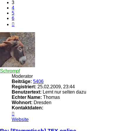
3
4
5
6
Nächste
Schrompf
Moderator
Beiträge:
5406
Registriert:
25.02.2009, 23:44
Benutzertext:
Lernt nur selten dazu
Echter Name:
Thomas
Wohnort:
Dresden
Kontaktdaten:
Kontaktdaten
von
Website
Schrompf
Re: [Stammtisch] ZFX online