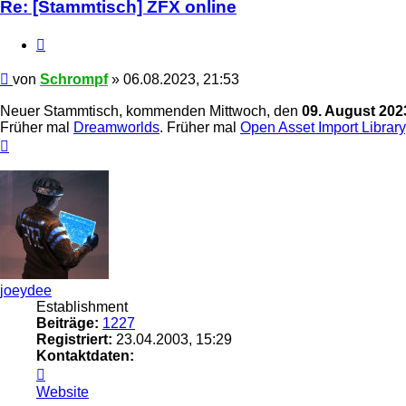
Re: [Stammtisch] ZFX online
Zitieren
Beitrag
von
Schrompf
»
06.08.2023, 21:53
Neuer Stammtisch, kommenden Mittwoch, den
09. August 202
Früher mal
Dreamworlds
. Früher mal
Open Asset Import Library
Nach
oben
joeydee
Establishment
Beiträge:
1227
Registriert:
23.04.2003, 15:29
Kontaktdaten:
Kontaktdaten
von
Website
joeydee