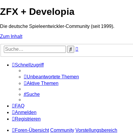
ZFX + Developia
Die deutsche Spieleentwickler-Community (seit 1999).
Zum Inhalt
Erweiterte
Suche
Suche
Schnellzugriff
Unbeantwortete Themen
Aktive Themen
Suche
FAQ
Anmelden
Registrieren
Foren-Übersicht
Community
Vorstellungsbereich