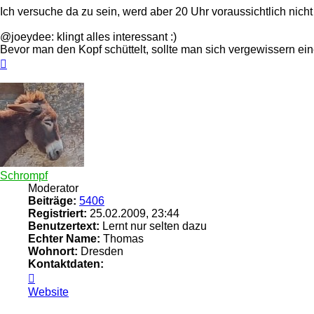
Ich versuche da zu sein, werd aber 20 Uhr voraussichtlich nicht
@joeydee: klingt alles interessant :)
Bevor man den Kopf schüttelt, sollte man sich vergewissern ei
Nach
oben
Schrompf
Moderator
Beiträge:
5406
Registriert:
25.02.2009, 23:44
Benutzertext:
Lernt nur selten dazu
Echter Name:
Thomas
Wohnort:
Dresden
Kontaktdaten:
Kontaktdaten
von
Website
Schrompf