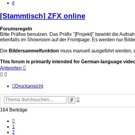
Suche
[Stammtisch] ZFX online
Forumsregeln
Bitte Präfixe benutzen. Das Präfix "[Projekt]" bewirkt die Au
ebenfalls im Showroom auf der Frontpage. Es werden nur Bilde
Die
Bildersammelfunktion
muss manuell ausgeführt werden, 
This forum is primarily intended for German-language vide
Antworten
Druckansicht
Erweiterte
Suche
Suche
164 Beiträge
Vorherige
1
2