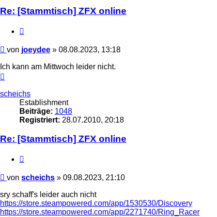
Re: [Stammtisch] ZFX online
Zitieren
Beitrag
von
joeydee
»
08.08.2023, 13:18
Ich kann am Mittwoch leider nicht.
Nach
oben
scheichs
Establishment
Beiträge:
1048
Registriert:
28.07.2010, 20:18
Re: [Stammtisch] ZFX online
Zitieren
Beitrag
von
scheichs
»
09.08.2023, 21:10
sry schaff's leider auch nicht
https://store.steampowered.com/app/1530530/Discovery
https://store.steampowered.com/app/2271740/Ring_Racer