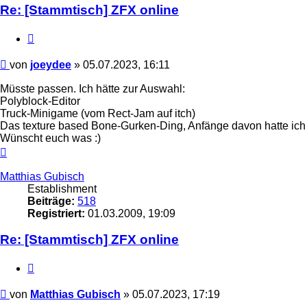
Re: [Stammtisch] ZFX online
Zitieren
Beitrag
von
joeydee
»
05.07.2023, 16:11
Müsste passen. Ich hätte zur Auswahl:
Polyblock-Editor
Truck-Minigame (vom Rect-Jam auf itch)
Das texture based Bone-Gurken-Ding, Anfänge davon hatte ich 
Wünscht euch was :)
Nach
oben
Matthias Gubisch
Establishment
Beiträge:
518
Registriert:
01.03.2009, 19:09
Re: [Stammtisch] ZFX online
Zitieren
Beitrag
von
Matthias Gubisch
»
05.07.2023, 17:19