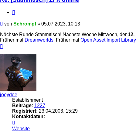
Zitieren
Beitrag
von
Schrompf
»
05.07.2023, 10:13
Nächste Runde Stammtisch! Nächste Woche Mittwoch, der
12.
Früher mal
Dreamworlds
. Früher mal
Open Asset Import Library
Nach
oben
joeydee
Establishment
Beiträge:
1227
Registriert:
23.04.2003, 15:29
Kontaktdaten:
Kontaktdaten
von
Website
joeydee