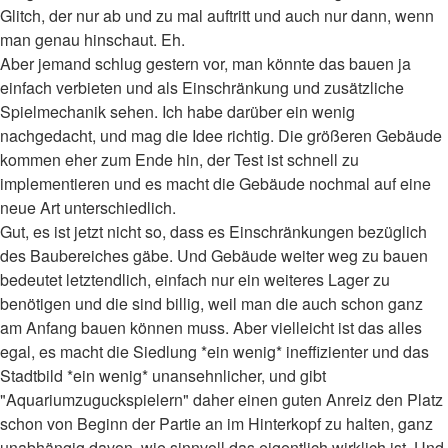
Glitch, der nur ab und zu mal auftritt und auch nur dann, wenn
man genau hinschaut. Eh.
Aber jemand schlug gestern vor, man könnte das bauen ja
einfach verbieten und als Einschränkung und zusätzliche
Spielmechanik sehen. Ich habe darüber ein wenig
nachgedacht, und mag die Idee richtig. Die größeren Gebäude
kommen eher zum Ende hin, der Test ist schnell zu
implementieren und es macht die Gebäude nochmal auf eine
neue Art unterschiedlich.
Gut, es ist jetzt nicht so, dass es Einschränkungen bezüglich
des Baubereiches gäbe. Und Gebäude weiter weg zu bauen
bedeutet letztendlich, einfach nur ein weiteres Lager zu
benötigen und die sind billig, weil man die auch schon ganz
am Anfang bauen können muss. Aber vielleicht ist das alles
egal, es macht die Siedlung *ein wenig* ineffizienter und das
Stadtbild *ein wenig* unansehnlicher, und gibt
"Aquariumzuguckspielern" daher einen guten Anreiz den Platz
schon von Beginn der Partie an im Hinterkopf zu halten, ganz
unabhängig davon, wie sinnvoll das eigentlich wirklich ist. Und