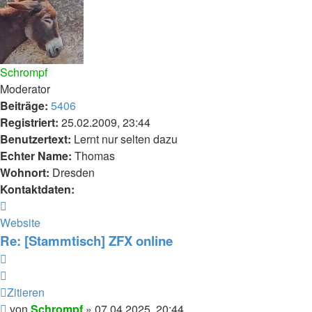
Schrompf
Moderator
Beiträge:
5406
Registriert:
25.02.2009, 23:44
Benutzertext:
Lernt nur selten dazu
Echter Name:
Thomas
Wohnort:
Dresden
Kontaktdaten:
Kontaktdaten
von
Website
Schrompf
Re: [Stammtisch] ZFX online
Zitieren
Zitieren
Beitrag
von
Schrompf
»
07.04.2025, 20:44