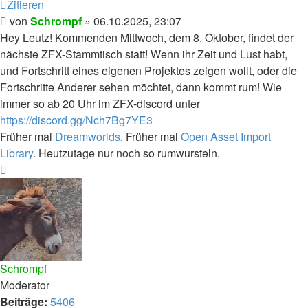
Zitieren
Beitrag
von
Schrompf
»
06.10.2025, 23:07
Hey Leutz! Kommenden Mittwoch, dem 8. Oktober, findet der
nächste ZFX-Stammtisch statt! Wenn ihr Zeit und Lust habt,
und Fortschritt eines eigenen Projektes zeigen wollt, oder die
Fortschritte Anderer sehen möchtet, dann kommt rum! Wie
immer so ab 20 Uhr im ZFX-discord unter
https://discord.gg/Nch7Bg7YE3
Früher mal
Dreamworlds
. Früher mal
Open Asset Import
Library
. Heutzutage nur noch so rumwursteln.
Nach
oben
Schrompf
Moderator
Beiträge:
5406