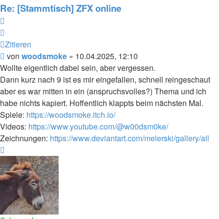
woodsmoke
Re: [Stammtisch] ZFX online
Zitieren
Zitieren
Beitrag
von
woodsmoke
»
10.04.2025, 12:10
Wollte eigentlich dabei sein, aber vergessen.
Dann kurz nach 9 ist es mir eingefallen, schnell reingeschaut
aber es war mitten in ein (anspruchsvolles?) Thema und ich
habe nichts kapiert. Hoffentlich klappts beim nächsten Mal.
Spiele:
https://woodsmoke.itch.io/
Videos:
https://www.youtube.com/@w00dsm0ke/
Zeichnungen:
https://www.deviantart.com/melerski/gallery/all
Nach
oben