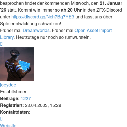
besprochen findet der kommenden Mittwoch, den
21. Januar
'26
statt. Kommt wie immer so
ab 20 Uhr
in den ZFX-Discord
unter
https://discord.gg/Nch7Bg7YE3
und lasst uns über
Spieleentwicklung schwatzen!
Früher mal
Dreamworlds
. Früher mal
Open Asset Import
Library
. Heutzutage nur noch so rumwursteln.
Nach
oben
joeydee
Establishment
Beiträge:
1227
Registriert:
23.04.2003, 15:29
Kontaktdaten:
Kontaktdaten
von
Website