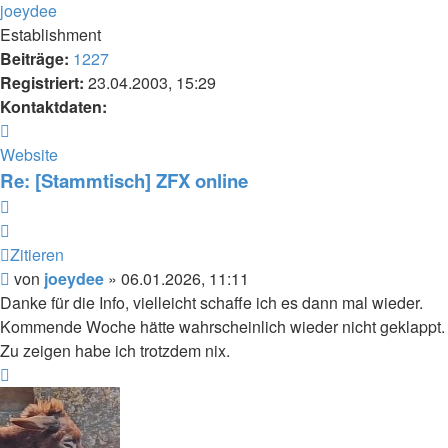
joeydee
Establishment
Beiträge:
1227
Registriert:
23.04.2003, 15:29
Kontaktdaten:
Kontaktdaten
von
Website
joeydee
Re: [Stammtisch] ZFX online
Zitieren
Zitieren
Beitrag
von
joeydee
»
06.01.2026, 11:11
Danke für die Info, vielleicht schaffe ich es dann mal wieder.
Kommende Woche hätte wahrscheinlich wieder nicht geklappt.
Zu zeigen habe ich trotzdem nix.
Nach
oben