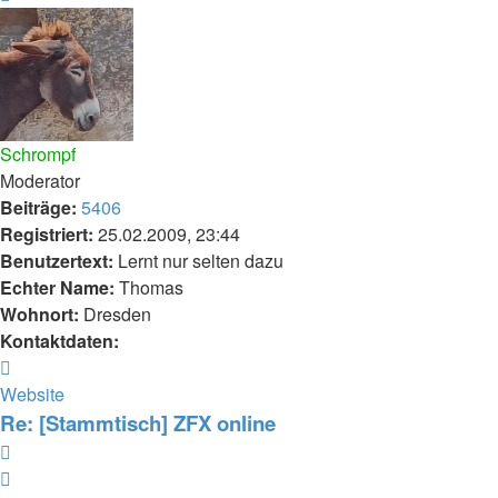
oben
Schrompf
Moderator
Beiträge:
5406
Registriert:
25.02.2009, 23:44
Benutzertext:
Lernt nur selten dazu
Echter Name:
Thomas
Wohnort:
Dresden
Kontaktdaten:
Kontaktdaten
von
Website
Schrompf
Re: [Stammtisch] ZFX online
Zitieren