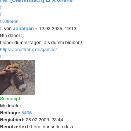
Zitieren
Zitieren
Beitrag
von
Jonathan
»
12.03.2025, 19:12
Bin dabei :)
Lieber dumm fragen, als dumm bleiben!
https://jonathank.de/games/
Nach
oben
Schrompf
Moderator
Beiträge:
5406
Registriert:
25.02.2009, 23:44
Benutzertext:
Lernt nur selten dazu