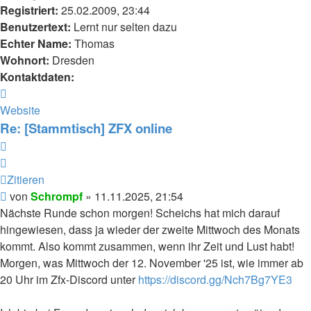
Registriert:
25.02.2009, 23:44
Benutzertext:
Lernt nur selten dazu
Echter Name:
Thomas
Wohnort:
Dresden
Kontaktdaten:
Kontaktdaten
von
Website
Schrompf
Re: [Stammtisch] ZFX online
Zitieren
Zitieren
Beitrag
von
Schrompf
»
11.11.2025, 21:54
Nächste Runde schon morgen! Scheichs hat mich darauf
hingewiesen, dass ja wieder der zweite Mittwoch des Monats
kommt. Also kommt zusammen, wenn ihr Zeit und Lust habt!
Morgen, was Mittwoch der 12. November '25 ist, wie immer ab
20 Uhr im Zfx-Discord unter
https://discord.gg/Nch7Bg7YE3