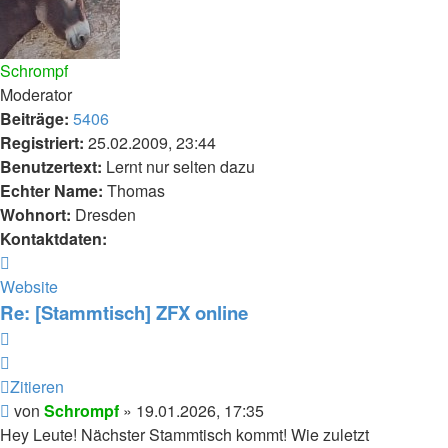
Schrompf
Moderator
Beiträge:
5406
Registriert:
25.02.2009, 23:44
Benutzertext:
Lernt nur selten dazu
Echter Name:
Thomas
Wohnort:
Dresden
Kontaktdaten:
Kontaktdaten
von
Website
Schrompf
Re: [Stammtisch] ZFX online
Zitieren
Zitieren
Beitrag
von
Schrompf
»
19.01.2026, 17:35
Hey Leute! Nächster Stammtisch kommt! Wie zuletzt