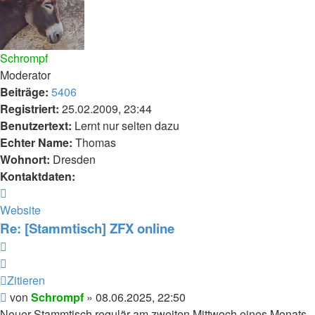
Schrompf
Moderator
Beiträge:
5406
Registriert:
25.02.2009, 23:44
Benutzertext:
Lernt nur selten dazu
Echter Name:
Thomas
Wohnort:
Dresden
Kontaktdaten:
Kontaktdaten
von
Website
Schrompf
Re: [Stammtisch] ZFX online
Zitieren
Zitieren
Beitrag
von
Schrompf
»
08.06.2025, 22:50
Neuer Stammtisch regulär am zweiten Mittwoch eines Monats,