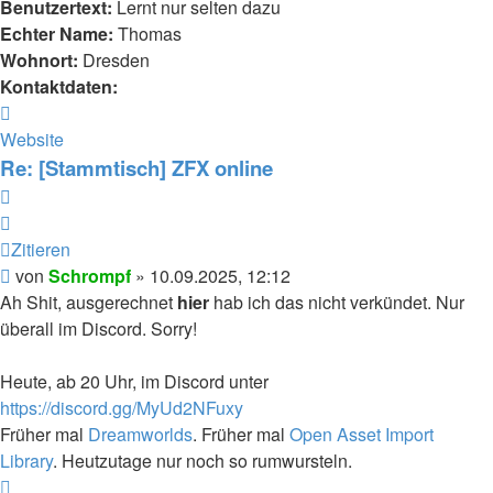
Benutzertext:
Lernt nur selten dazu
Echter Name:
Thomas
Wohnort:
Dresden
Kontaktdaten:
Kontaktdaten
von
Website
Schrompf
Re: [Stammtisch] ZFX online
Zitieren
Zitieren
Beitrag
von
Schrompf
»
10.09.2025, 12:12
Ah Shit, ausgerechnet
hier
hab ich das nicht verkündet. Nur
überall im Discord. Sorry!
Heute, ab 20 Uhr, im Discord unter
https://discord.gg/MyUd2NFuxy
Früher mal
Dreamworlds
. Früher mal
Open Asset Import
Library
. Heutzutage nur noch so rumwursteln.
Nach