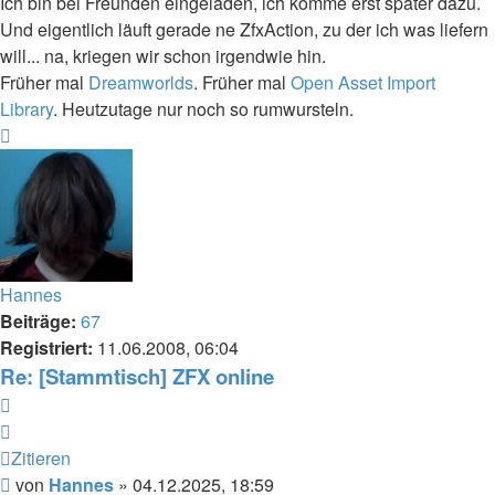
Ich bin bei Freunden eingeladen, ich komme erst später dazu.
Und eigentlich läuft gerade ne ZfxAction, zu der ich was liefern
will... na, kriegen wir schon irgendwie hin.
Früher mal
Dreamworlds
. Früher mal
Open Asset Import
Library
. Heutzutage nur noch so rumwursteln.
Nach
oben
Hannes
Beiträge:
67
Registriert:
11.06.2008, 06:04
Re: [Stammtisch] ZFX online
Zitieren
Zitieren
Beitrag
von
Hannes
»
04.12.2025, 18:59