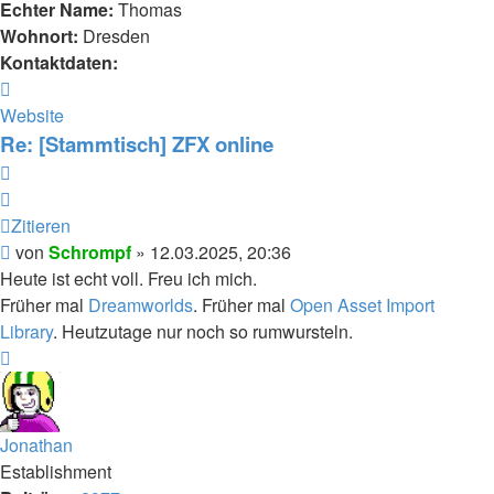
Echter Name:
Thomas
Wohnort:
Dresden
Kontaktdaten:
Kontaktdaten
von
Website
Schrompf
Re: [Stammtisch] ZFX online
Zitieren
Zitieren
Beitrag
von
Schrompf
»
12.03.2025, 20:36
Heute ist echt voll. Freu ich mich.
Früher mal
Dreamworlds
. Früher mal
Open Asset Import
Library
. Heutzutage nur noch so rumwursteln.
Nach
oben
Jonathan
Establishment