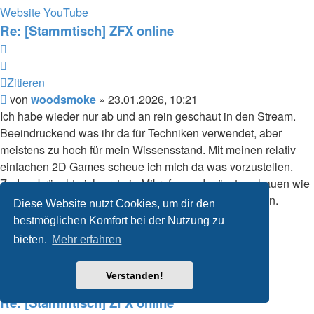
von
Website
YouTube
woodsmoke
Re: [Stammtisch] ZFX online
Zitieren
Zitieren
Beitrag
von
woodsmoke
»
23.01.2026, 10:21
Ich habe wieder nur ab und an rein geschaut in den Stream.
Beeindruckend was ihr da für Techniken verwendet, aber
meistens zu hoch für mein Wissensstand. Mit meinen relativ
einfachen 2D Games scheue ich mich da was vorzustellen.
Zudem bräuchte ich erst ein Mikrofon und müsste schauen wie
das geht mit Bildschirm streamen + Audio vom Mikrofon.
Diese Website nutzt Cookies, um dir den
Nach
bestmöglichen Komfort bei der Nutzung zu
oben
Matthias Gubisch
bieten.
Mehr erfahren
Establishment
Beiträge:
518
Verstanden!
Registriert:
01.03.2009, 19:09
Re: [Stammtisch] ZFX online