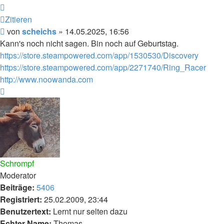
Zitieren
Beitrag
von
scheichs
»
14.05.2025, 16:56
Kann's noch nicht sagen. Bin noch auf Geburtstag.
https://store.steampowered.com/app/1530530/Discovery
https://store.steampowered.com/app/2271740/Ring_Racer
http://www.noowanda.com
Nach
oben
Schrompf
Moderator
Beiträge:
5406
Registriert:
25.02.2009, 23:44
Benutzertext:
Lernt nur selten dazu
Echter Name:
Thomas