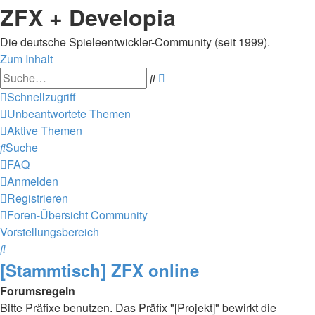
ZFX + Developia
Die deutsche Spieleentwickler-Community (seit 1999).
Zum Inhalt
Erweiterte
Suche
Suche
Schnellzugriff
Unbeantwortete Themen
Aktive Themen
Suche
FAQ
Anmelden
Registrieren
Foren-Übersicht
Community
Vorstellungsbereich
Suche
[Stammtisch] ZFX online
Forumsregeln
Bitte Präfixe benutzen. Das Präfix "[Projekt]" bewirkt die