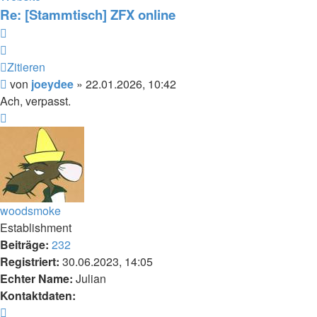
joeydee
Re: [Stammtisch] ZFX online
Zitieren
Zitieren
Beitrag
von
joeydee
»
22.01.2026, 10:42
Ach, verpasst.
Nach
oben
woodsmoke
Establishment
Beiträge:
232
Registriert:
30.06.2023, 14:05
Echter Name:
Julian
Kontaktdaten:
Kontaktdaten