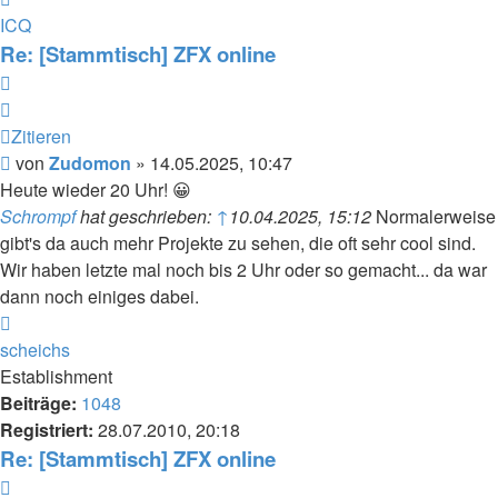
von
ICQ
Zudomon
Re: [Stammtisch] ZFX online
Zitieren
Zitieren
Beitrag
von
Zudomon
»
14.05.2025, 10:47
Heute wieder 20 Uhr! 😀
Schrompf
hat geschrieben:
↑
10.04.2025, 15:12
Normalerweise
gibt's da auch mehr Projekte zu sehen, die oft sehr cool sind.
Wir haben letzte mal noch bis 2 Uhr oder so gemacht... da war
dann noch einiges dabei.
Nach
oben
scheichs
Establishment
Beiträge:
1048
Registriert:
28.07.2010, 20:18
Re: [Stammtisch] ZFX online
Zitieren