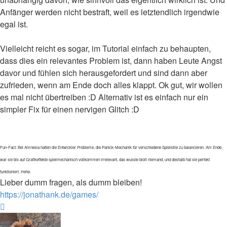
Anfänger werden nicht bestraft, weil es letztendlich irgendwie
egal ist.
Vielleicht reicht es sogar, im Tutorial einfach zu behaupten,
dass dies ein relevantes Problem ist, dann haben Leute Angst
davor und fühlen sich herausgefordert und sind dann aber
zufrieden, wenn am Ende doch alles klappt. Ok gut, wir wollen
es mal nicht übertreiben :D Alternativ ist es einfach nur ein
simpler Fix für einen nervigen Glitch :D
Fun-Fact: Bei Amnesia hatten die Entwickler Probleme, die Panick-Mechanik für verschiedene Spielstile zu balancieren. Am Ende,
war sie bis auf Grafikeffekte spielmechanisch vollkommen irrelevant, das wusste bloß niemand, und deshalb hat sie perfekt
funktioniert. Hehe.
Lieber dumm fragen, als dumm bleiben!
https://jonathank.de/games/
Nach
oben