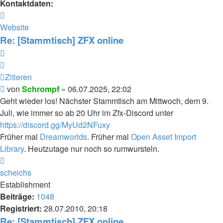
Kontaktdaten:
Kontaktdaten
von
Website
Schrompf
Re: [Stammtisch] ZFX online
Zitieren
Zitieren
Beitrag
von
Schrompf
»
06.07.2025, 22:02
Geht wieder los! Nächster Stammtisch am Mittwoch, dem 9.
Juli, wie immer so ab 20 Uhr im Zfx-Discord unter
https://discord.gg/MyUd2NFuxy
Früher mal
Dreamworlds
. Früher mal
Open Asset Import
Library
. Heutzutage nur noch so rumwursteln.
Nach
oben
scheichs
Establishment
Beiträge:
1048
Registriert:
28.07.2010, 20:18
Re: [Stammtisch] ZFX online