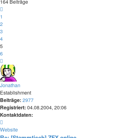
164 Beiträge
Vorherige
1
2
3
4
5
6
Nächste
Jonathan
Establishment
Beiträge:
2977
Registriert:
04.08.2004, 20:06
Kontaktdaten:
Kontaktdaten
von
Website
Jonathan
Re: [Stammtisch] ZFX online