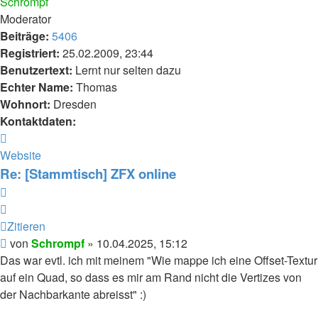
Schrompf
Moderator
Beiträge:
5406
Registriert:
25.02.2009, 23:44
Benutzertext:
Lernt nur selten dazu
Echter Name:
Thomas
Wohnort:
Dresden
Kontaktdaten:
Kontaktdaten
von
Website
Schrompf
Re: [Stammtisch] ZFX online
Zitieren
Zitieren
Beitrag
von
Schrompf
»
10.04.2025, 15:12
Das war evtl. ich mit meinem "Wie mappe ich eine Offset-Textur
auf ein Quad, so dass es mir am Rand nicht die Vertizes von
der Nachbarkante abreisst" :)