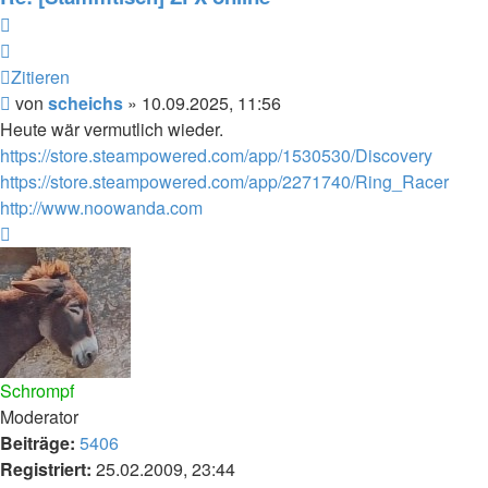
Zitieren
Zitieren
Beitrag
von
scheichs
»
10.09.2025, 11:56
Heute wär vermutlich wieder.
https://store.steampowered.com/app/1530530/Discovery
https://store.steampowered.com/app/2271740/Ring_Racer
http://www.noowanda.com
Nach
oben
Schrompf
Moderator
Beiträge:
5406
Registriert:
25.02.2009, 23:44