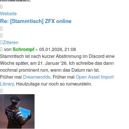
Kontaktdaten
von
Website
Schrompf
Re: [Stammtisch] ZFX online
Zitieren
Zitieren
Beitrag
von
Schrompf
»
05.01.2026, 21:08
Stammtisch ist nach kurzer Abstimmung im Discord eine
Woche später, am 21. Januar '26. Ich schreibe das dann
nochmal prominent rum, wenn das Datum ran ist.
Früher mal
Dreamworlds
. Früher mal
Open Asset Import
Library
. Heutzutage nur noch so rumwursteln.
Nach
oben