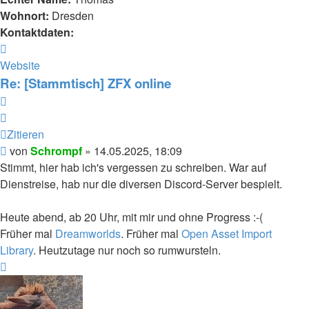
Wohnort:
Dresden
Kontaktdaten:
Kontaktdaten
von
Website
Schrompf
Re: [Stammtisch] ZFX online
Zitieren
Zitieren
Beitrag
von
Schrompf
»
14.05.2025, 18:09
Stimmt, hier hab ich's vergessen zu schreiben. War auf
Dienstreise, hab nur die diversen Discord-Server bespielt.
Heute abend, ab 20 Uhr, mit mir und ohne Progress :-(
Früher mal
Dreamworlds
. Früher mal
Open Asset Import
Library
. Heutzutage nur noch so rumwursteln.
Nach
oben