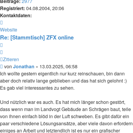
Beiträge:
2977
Registriert:
04.08.2004, 20:06
Kontaktdaten:
Kontaktdaten
von
Website
Jonathan
Re: [Stammtisch] ZFX online
Zitieren
Zitieren
Beitrag
von
Jonathan
»
13.03.2025, 06:58
Ich wollte gestern eigentlich nur kurz reinschauen, bin dann
aber doch relativ lange geblieben und das hat sich gelohnt :)
Es gab viel interessantes zu sehen.
Und nützlich war es auch. Es hat mich länger schon gestört,
dass wenn man im Landvogt Gebäude an Schrägen baut, teile
von ihnen einfach blöd in der Luft schweben. Es gibt dafür ein
paar verschiedene Lösungsansätze, aber viele davon erfordern
einiges an Arbeit und letztendlich ist es nur ein grafischer