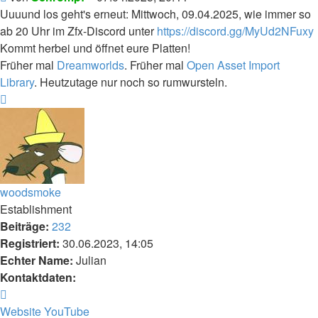
Uuuund los geht's erneut: Mittwoch, 09.04.2025, wie immer so
ab 20 Uhr im Zfx-Discord unter
https://discord.gg/MyUd2NFuxy
Kommt herbei und öffnet eure Platten!
Früher mal
Dreamworlds
. Früher mal
Open Asset Import
Library
. Heutzutage nur noch so rumwursteln.
Nach
oben
woodsmoke
Establishment
Beiträge:
232
Registriert:
30.06.2023, 14:05
Echter Name:
Julian
Kontaktdaten:
Kontaktdaten
von
Website
YouTube