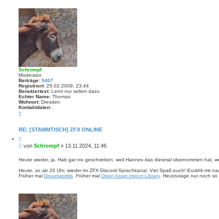
e
n
r
n
v
a
o
g
n
Z
u
d
o
m
o
n
Schrompf
Moderator
Beiträge:
5407
Registriert:
25.02.2009, 23:44
Benutzertext:
Lernt nur selten dazu
Echter Name:
Thomas
Wohnort:
Dresden
Kontaktdaten:
K
o
n
t
RE: [STAMMTISCH] ZFX ONLINE
a
Z
k
i
t
B
von
Schrompf
»
13.11.2024, 11:46
t
d
e
i
a
i
e
Heute wieder, ja. Hab gar nix geschrieben, weil Hannes das diesmal übernommen hat, we
t
r
t
e
e
Heute, so ab 20 Uhr, wieder im ZFX-Discord-Sprachkanal. Viel Spaß euch! Erzählt mir n
n
r
n
Früher mal
Dreamworlds
. Früher mal
Open Asset Import Library
. Heutzutage nur noch so 
v
a
o
g
n
S
c
h
r
o