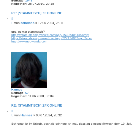
Beiträge:
1049
o
Registriert:
28.07.2010, 20:18
m
p
f
RE: [STAMMTISCH] ZFX ONLINE
Z
i
B
von
scheichs
»
12.06.2024, 23:11
t
e
i
i
e
ups, es war stammtisch?
r
https://store.steampowered.com/app/1530530/Discovery
t
e
https://store.steampowered.com/app/2271740/Ring_Racer
r
n
http://www.noowanda.com
a
g
Hannes
Beiträge:
67
Registriert:
11.06.2008, 06:04
RE: [STAMMTISCH] ZFX ONLINE
Z
i
B
von
Hannes
»
08.07.2024, 20:32
t
e
i
i
e
Schrompf ist im Urlaub, deshalb erinnere ich mal, dass an diesem Mittwoch dem 10. Juli, 
r
t
e
r