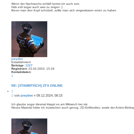
i
i
e
Wenn der Nachwuchs schläft komm ich auch rum.
r
Hab evtl sogar auch was zu zeigen ;)
t
e
Bevor man den Kopf schüttelt, sollte man sich vergewissern einen zu haben
r
n
a
g
joeydee
Establishment
Beiträge:
1227
Registriert:
23.04.2003, 15:29
Kontaktdaten:
K
o
n
t
RE: [STAMMTISCH] ZFX ONLINE
a
Z
k
i
t
B
von
joeydee
»
09.12.2024, 08:15
t
d
e
i
a
i
e
Ich glaube sogar diesmal klappt es am Mittwoch bei mir.
t
r
Neues Material hätte ich inzwischen auch genug, 2D-Softbodies, sowie der Action-Beitra
t
e
e
n
r
n
v
a
o
g
n
j
o
e