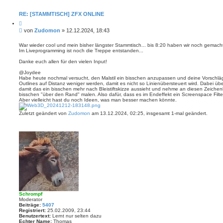
o
n
t
RE: [STAMMTISCH] ZFX ONLINE
a
Z
k
i
t
B
von
Zudomon
»
12.12.2024, 18:43
t
d
e
i
a
i
e
War wieder cool und mein bisher längster Stammtisch... bis 8:20 haben wir noch gemacht
t
r
Im Liveprogramming ist noch die Treppe entstanden...
t
e
e
n
r
n
Danke euch allen für den vielen Input!
v
a
o
g
@Joydee
n
Habe heute nochmal versucht, den Malstil ein bisschen anzupassen und deine Vorschläge
Z
Outlines auf Distanz weniger werden, damit es nicht so Linienübersteuert wird. Dabei übe
u
damit das ein bisschen mehr nach Bleistiftskizze aussieht und nehme an diesen Zeichen
d
bisschen "über den Rand" malen. Also dafür, dass es im Endeffekt ein Screenspace Filter 
o
Aber vielleicht hast du noch Ideen, was man besser machen könnte.
m
o
n
Zuletzt geändert von
Zudomon
am 13.12.2024, 02:25, insgesamt 1-mal geändert.
Schrompf
Moderator
Beiträge:
5407
Registriert:
25.02.2009, 23:44
Benutzertext:
Lernt nur selten dazu
Echter Name:
Thomas