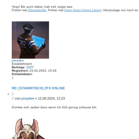
d
e
i
a
i
e
Yeay! Bin auch dabei, hab evtl. sogar was
t
r
Früher mal
Dreamworlds
. Früher mal
Open Asset Import Library
. Heutzutage nur noch so 
t
e
e
n
r
n
v
a
o
g
n
S
c
h
r
o
m
p
f
joeydee
Establishment
Beiträge:
1227
Registriert:
23.04.2003, 15:29
Kontaktdaten:
K
o
n
t
RE: [STAMMTISCH] ZFX ONLINE
a
Z
k
i
t
B
von
joeydee
»
12.08.2024, 12:23
t
d
e
i
a
i
e
Komme evtl. später dazu wenn ich früh genug zuhause bin
t
r
t
e
e
n
r
n
v
a
o
g
n
j
o
e
y