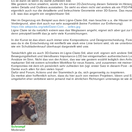
i
e
Es ist dann ok wenn du damit zufrieden bist.
t
r
Wie gestern schon erwähnt, würde ich bei einer 2D-Zeichnung diesen Sekretär im Hintergr
t
e
e
vielen Details und Outlines ausstatten. So sieht es eben nicht viel anders als ein PSD-F
n
r
n
eigentlich auch nur die detaillierte und beleuchtete Geometrie einer 3D-Szene. Das muss
v
a
z.B. was das angeht ein vergleichbarer Stil.
o
g
n
Hier im Gegenzug ein Beispiel aus dem Ligne-Claire-Stil, man beachte u.a. die Häuser im H
j
Vordergrund, aber dort auch nur sehr ausgewählt (keine Funktion zur Entfernung):
o
https://de.wikipedia.org/wiki/Datei:Com ... xelles.jpg
e
Ligne Claire ist da natürlich extrem was das Weglassen angeht, eignet sich aber gut zur 
y
denn prinzipiell betrifft das ja sehr viele Kunstrichtungen.
d
e
In der Kunst ist das eben auch immer eine Kompositions- und Designentscheidung, Fore
e
was da in die Entscheidung mit reinfließt wie stark eine Linie betont wird, ob sie unterbroche
wie ein Schubladenknauf überhaupt dargestellt wird usw.
Tatsächlich gibt es auch 3D-Games im Ligne-Claire-Stil, aber evtl. eignen sich andere Stil
Bewegungsfreiheit und blendbares Importance-LOD bei einigermaßen authentischem Loo
Ansätze im Sinn. Nicht das von der Action, das war wie gestern erzählt lediglich den An
markanter Stil mit extrem schnellem Workflow für neue Assets, und zusammen mit meiner
Kompromiss mit dem ich persönlich sehr zufrieden bin (vgl. erster Satz in diesem Post - de
Danke euch allen für den vielen Input!
Dafür sind Forum, Actions und der Stammtisch ja da, sich gegenseitig zu inspirieren.
Du merkst aber hoffentlich schon, dass du hier auch von meinen Projekten, Ideen und 
umgekehrt eher verbittest wenn jemand mal in ähnlichen Richtungen unterwegs ist wie d
Schrompf
Moderator