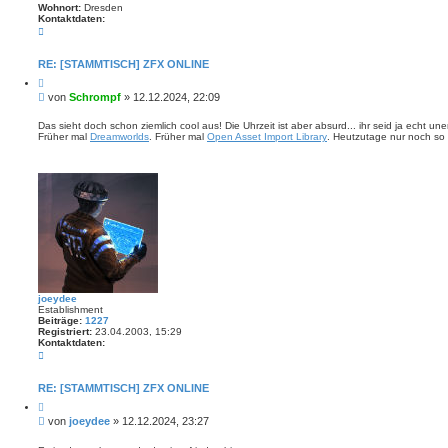
Wohnort:
Dresden
Kontaktdaten:
K
o
n
t
RE: [STAMMTISCH] ZFX ONLINE
a
Z
k
i
t
B
von
Schrompf
»
12.12.2024, 22:09
t
d
e
i
a
i
e
Das sieht doch schon ziemlich cool aus! Die Uhrzeit ist aber absurd... ihr seid ja echt uner
t
r
Früher mal
Dreamworlds
. Früher mal
Open Asset Import Library
. Heutzutage nur noch so 
t
e
e
n
r
n
v
a
o
g
n
S
c
h
r
o
m
p
f
joeydee
Establishment
Beiträge:
1227
Registriert:
23.04.2003, 15:29
Kontaktdaten:
K
o
n
t
RE: [STAMMTISCH] ZFX ONLINE
a
Z
k
i
t
B
von
joeydee
»
12.12.2024, 23:27
t
d
e
i
a