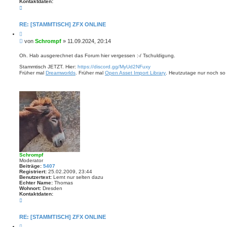
Kontaktdaten:
K
o
n
t
RE: [STAMMTISCH] ZFX ONLINE
a
Z
k
i
t
B
von
Schrompf
»
11.09.2024, 20:14
t
d
e
i
a
i
e
Oh. Hab ausgerechnet das Forum hier vergessen :-/ Tschuldigung.
t
r
t
e
e
Stammtisch JETZT. Hier:
https://discord.gg/MyUd2NFuxy
n
r
n
Früher mal
Dreamworlds
. Früher mal
Open Asset Import Library
. Heutzutage nur noch so 
v
a
o
g
n
S
c
h
r
o
m
p
f
Schrompf
Moderator
Beiträge:
5407
Registriert:
25.02.2009, 23:44
Benutzertext:
Lernt nur selten dazu
Echter Name:
Thomas
Wohnort:
Dresden
Kontaktdaten:
K
o
n
t
RE: [STAMMTISCH] ZFX ONLINE
a
Z
k