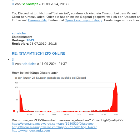
i
t
B
von
Schrompf
»
11.09.2024, 20:33
t
d
e
i
a
i
e
Tja, Discord ist tot. Nichtmal "bei mir tot", sondern ich krieg ein Timeout bei dem Vers
t
r
Client herunterzuladen. Oder die haben meine Gegend gesperrt, weil ich den Updater an ei
t
e
e
Früher mal
Dreamworlds
. Früher mal
Open Asset Import Library
. Heutzutage nur noch so 
n
r
n
v
a
o
g
n
scheichs
S
Establishment
c
Beiträge:
1049
h
Registriert:
28.07.2010, 20:18
r
o
m
RE: [STAMMTISCH] ZFX ONLINE
p
f
Z
i
B
von
scheichs
»
11.09.2024, 21:37
t
e
i
i
e
Hmm bei mir hängt Discord auch
r
t
e
r
n
a
g
Discord wegen ZFX-Stammtisch zusaamnegebrochen? Zuviel HighQuality???
https://store.steampowered.com/app/1530530/Discovery
https://store.steampowered.com/app/2271740/Ring_Racer
http://www.noowanda.com