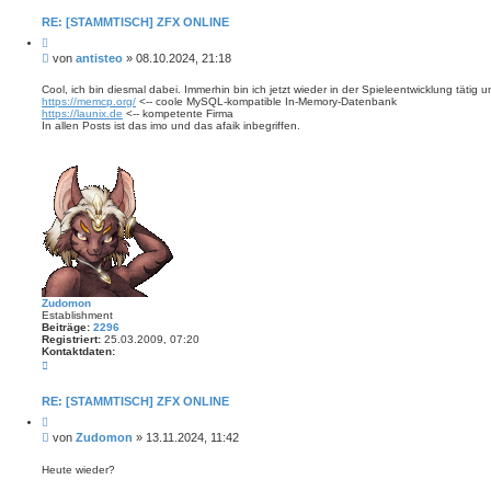
p
f
RE: [STAMMTISCH] ZFX ONLINE
Z
i
B
von
antisteo
»
08.10.2024, 21:18
t
e
i
i
e
Cool, ich bin diesmal dabei. Immerhin bin ich jetzt wieder in der Spieleentwicklung tätig
r
https://memcp.org/
<-- coole MySQL-kompatible In-Memory-Datenbank
t
e
https://launix.de
<-- kompetente Firma
r
n
In allen Posts ist das imo und das afaik inbegriffen.
a
g
Zudomon
Establishment
Beiträge:
2296
Registriert:
25.03.2009, 07:20
Kontaktdaten:
K
o
n
t
RE: [STAMMTISCH] ZFX ONLINE
a
Z
k
i
t
B
von
Zudomon
»
13.11.2024, 11:42
t
d
e
i
a
i
e
Heute wieder?
t
r
t
e