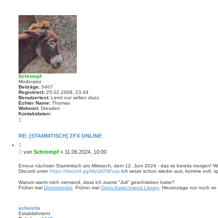
a
o
g
n
S
c
h
r
o
m
p
f
Schrompf
Moderator
Beiträge:
5407
Registriert:
25.02.2009, 23:44
Benutzertext:
Lernt nur selten dazu
Echter Name:
Thomas
Wohnort:
Dresden
Kontaktdaten:
K
o
n
t
RE: [STAMMTISCH] ZFX ONLINE
a
Z
k
i
t
B
von
Schrompf
»
11.06.2024, 10:00
t
d
e
i
a
i
e
Erneut nächster Stammtisch am Mittwoch, dem 12. Juni 2024 - das ist bereits morgen! 
t
r
Discord unter
https://discord.gg/MyUd2NFuxy
Ich setze schon wieder aus, komme evtl. s
t
e
e
n
r
n
Warum warnt mich niemand, dass ich zuerst "Juli" geschrieben hatte?
v
a
Früher mal
Dreamworlds
. Früher mal
Open Asset Import Library
. Heutzutage nur noch so 
o
g
n
S
c
scheichs
h
Establishment
r