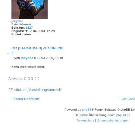
joeydee
Establishment
Beiträge:
1227
Registriert:
23.04.2003, 15:29
Kontaktdaten:
K
o
n
t
RE: [STAMMTISCH] ZFX ONLINE
a
Z
k
i
t
B
von
joeydee
»
12.03.2025, 18:18
t
d
e
i
a
i
e
Kann leider heute nicht.
t
r
t
e
e
n
r
n
v
Antworten
a
o
g
n
j
Zurück zu „Vorstellungsbereich“
o
e
y
Foren-Übersicht
Alle Coo
d
e
e
Powered by
phpBB
® Forum Software © phpBB Lim
Deutsche Übersetzung durch
phpBB.de
Datenschutz
|
Nutzungsbedingungen