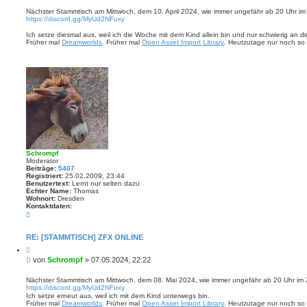
e
i
a
i
e
Nächster Stammtisch am Mittwoch, dem 10. April 2024, wie immer ungefähr ab 20 Uhr im
t
r
https://discord.gg/MyUd2NFuxy
t
e
e
n
r
n
Ich setze diesmal aus, weil ich die Woche mit dem Kind allein bin und nur schwierig an
v
a
Früher mal
Dreamworlds
. Früher mal
Open Asset Import Library
. Heutzutage nur noch so 
o
g
n
S
c
h
r
o
m
p
f
Schrompf
Moderator
Beiträge:
5407
Registriert:
25.02.2009, 23:44
Benutzertext:
Lernt nur selten dazu
Echter Name:
Thomas
Wohnort:
Dresden
Kontaktdaten:
K
o
n
t
RE: [STAMMTISCH] ZFX ONLINE
a
Z
k
i
t
B
von
Schrompf
»
07.05.2024, 22:22
t
d
e
i
a
i
e
Nächster Stammtisch am Mittwoch, dem 08. Mai 2024, wie immer ungefähr ab 20 Uhr im 
t
r
https://discord.gg/MyUd2NFuxy
t
e
e
Ich setze erneut aus, weil ich mit dem Kind unterwegs bin.
n
r
n
Früher mal
Dreamworlds
. Früher mal
Open Asset Import Library
. Heutzutage nur noch so 
v