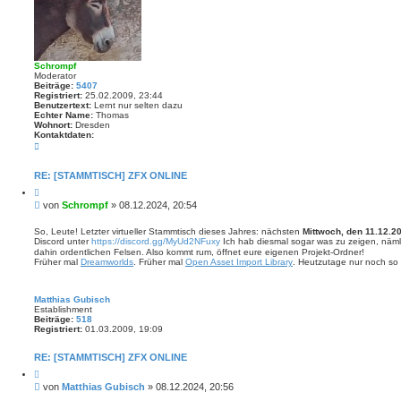
m
p
f
Schrompf
Moderator
Beiträge:
5407
Registriert:
25.02.2009, 23:44
Benutzertext:
Lernt nur selten dazu
Echter Name:
Thomas
Wohnort:
Dresden
Kontaktdaten:
K
o
n
t
RE: [STAMMTISCH] ZFX ONLINE
a
Z
k
i
t
B
von
Schrompf
»
08.12.2024, 20:54
t
d
e
i
a
i
e
So, Leute! Letzter virtueller Stammtisch dieses Jahres: nächsten
Mittwoch, den 11.12.2
t
r
Discord unter
https://discord.gg/MyUd2NFuxy
Ich hab diesmal sogar was zu zeigen, näml
t
e
e
dahin ordentlichen Felsen. Also kommt rum, öffnet eure eigenen Projekt-Ordner!
n
r
n
Früher mal
Dreamworlds
. Früher mal
Open Asset Import Library
. Heutzutage nur noch so 
v
a
o
g
n
S
Matthias Gubisch
c
Establishment
h
Beiträge:
518
r
Registriert:
01.03.2009, 19:09
o
m
p
RE: [STAMMTISCH] ZFX ONLINE
f
Z
i
B
von
Matthias Gubisch
»
08.12.2024, 20:56
t
e