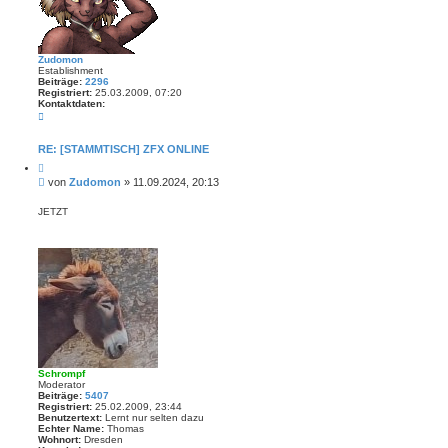
d
e
e
Zudomon
Establishment
Beiträge:
2296
Registriert:
25.03.2009, 07:20
Kontaktdaten:
K
o
n
t
RE: [STAMMTISCH] ZFX ONLINE
a
Z
k
i
t
B
von
Zudomon
»
11.09.2024, 20:13
t
d
e
i
a
i
e
JETZT
t
r
t
e
e
n
r
n
v
a
o
g
n
Z
u
d
o
m
o
n
Schrompf
Moderator
Beiträge:
5407
Registriert:
25.02.2009, 23:44
Benutzertext:
Lernt nur selten dazu
Echter Name:
Thomas
Wohnort:
Dresden