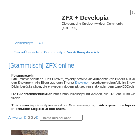
ZFX + Developia
Die deutsche Spieleentwickler-Community
(seit 1999).
Schnellzugriff
FAQ
Foren-Übersicht
Community
Vorstellungsbereich
[Stammtisch] ZFX online
Forumsregeln
Bitte Präfixe benutzen. Das Präfix "[Projekt]" bewirkt die Aufnahme von Bildern aus 
den Showroom. Alle Bilder aus dem Thema
Showroom
erscheinen ebenfalls im Show
Bilder berücksichtigt, die entweder mit dem
- oder dem
-BBCode 
attachement
img
Die
Bildersammelfunktion
muss manuell ausgeführt werden, die URL dazu und we
finden.
This forum is primarily intended for German-language video game developers
information targeted at end users.
S
E
Antworten
u
r
c
w
h
e
e
i
t