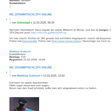
Wohnort:
Dresden
Kontaktdaten:
K
o
n
t
RE: [STAMMTISCH] ZFX ONLINE
a
Z
k
i
t
B
von
Schrompf
»
11.03.2025, 08:34
t
d
e
i
a
i
e
Nächster Stammtisch! Ganz regulär der zweite Mittwoch im Monat, und das ist
morgen
, 
t
r
ZFX-Discord unter
https://discord.gg/MyUd2NFuxy
t
e
e
n
r
n
Ich hab nüscht, fürchte ich. Bin gerade hart auf Arbeit eingespannt, nüscht mit bequeme
v
a
Früher mal
Dreamworlds
. Früher mal
Open Asset Import Library
. Heutzutage nur noch so 
o
g
n
S
c
Matthias Gubisch
h
Establishment
r
Beiträge:
518
o
Registriert:
01.03.2009, 19:09
m
p
f
RE: [STAMMTISCH] ZFX ONLINE
Z
i
B
von
Matthias Gubisch
»
12.03.2025, 13:02
t
e
i
i
e
Evtl kann ich später dazukommen
r
Hätte sogar bissal was zum zeigen
t
e
Bevor man den Kopf schüttelt, sollte man sich vergewissern einen zu haben
r
n
a
g