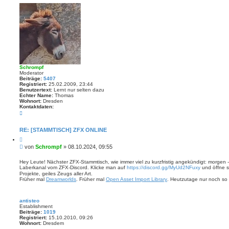
Schrompf
Moderator
Beiträge:
5407
Registriert:
25.02.2009, 23:44
Benutzertext:
Lernt nur selten dazu
Echter Name:
Thomas
Wohnort:
Dresden
Kontaktdaten:
K
o
n
t
RE: [STAMMTISCH] ZFX ONLINE
a
Z
k
i
t
B
von
Schrompf
»
08.10.2024, 09:55
t
d
e
i
a
i
e
Hey Leute! Nächster ZFX-Stammtisch, wie immer viel zu kurzfristig angekündigt: morgen -
t
r
Laberkanal vom ZFX-Discord. Klicke man auf
https://discord.gg/MyUd2NFuxy
und öffne se
t
e
e
Projekte, geiles Zeugs aller Art.
n
r
n
Früher mal
Dreamworlds
. Früher mal
Open Asset Import Library
. Heutzutage nur noch so 
v
a
o
g
n
S
antisteo
c
Establishment
h
Beiträge:
1019
r
Registriert:
15.10.2010, 09:26
o
Wohnort:
Dresdem
m