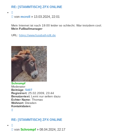
n
t
RE: [STAMMTISCH] ZFX ONLINE
a
Z
k
i
t
B
von
mcroll
»
13.03.2024, 22:01
t
d
e
i
a
i
e
Mein Internet ist nach 19:00 leider so schlecht. War trotzdem cool.
t
r
Mein Fußballmanager
t
e
e
n
r
n
URL:
https://www.fussball-rollt.de
v
a
o
g
n
m
c
r
o
l
l
Schrompf
Moderator
Beiträge:
5407
Registriert:
25.02.2009, 23:44
Benutzertext:
Lernt nur selten dazu
Echter Name:
Thomas
Wohnort:
Dresden
Kontaktdaten:
K
o
n
t
RE: [STAMMTISCH] ZFX ONLINE
a
Z
k
i
t
B
von
Schrompf
»
08.04.2024, 22:17
t
d