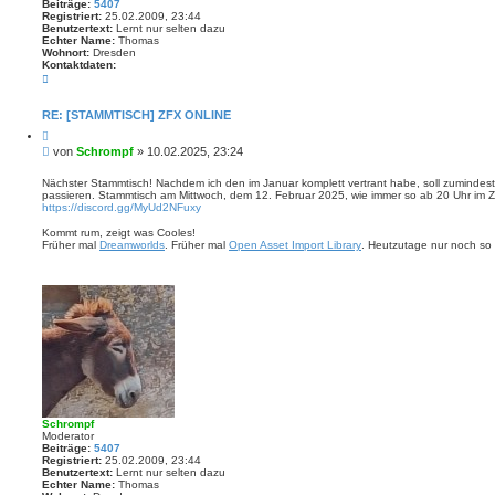
Beiträge:
5407
Registriert:
25.02.2009, 23:44
Benutzertext:
Lernt nur selten dazu
Echter Name:
Thomas
Wohnort:
Dresden
Kontaktdaten:
K
o
n
t
RE: [STAMMTISCH] ZFX ONLINE
a
Z
k
i
t
B
von
Schrompf
»
10.02.2025, 23:24
t
d
e
i
a
i
e
Nächster Stammtisch! Nachdem ich den im Januar komplett vertrant habe, soll zumindest d
t
r
passieren. Stammtisch am Mittwoch, dem 12. Februar 2025, wie immer so ab 20 Uhr im Z
t
e
e
https://discord.gg/MyUd2NFuxy
n
r
n
v
a
Kommt rum, zeigt was Cooles!
o
g
Früher mal
Dreamworlds
. Früher mal
Open Asset Import Library
. Heutzutage nur noch so 
n
S
c
h
r
o
m
p
f
Schrompf
Moderator
Beiträge:
5407
Registriert:
25.02.2009, 23:44
Benutzertext:
Lernt nur selten dazu
Echter Name:
Thomas