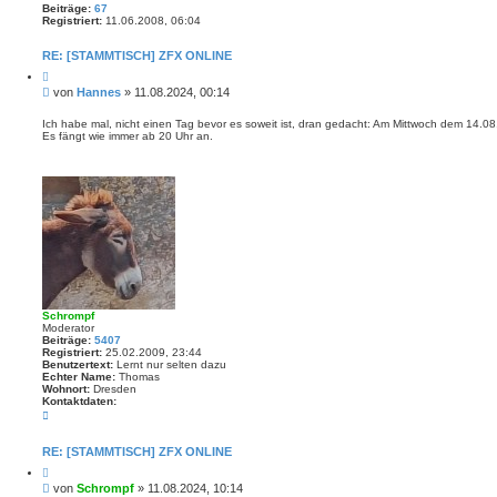
Beiträge:
67
Registriert:
11.06.2008, 06:04
RE: [STAMMTISCH] ZFX ONLINE
Z
i
B
von
Hannes
»
11.08.2024, 00:14
t
e
i
i
e
Ich habe mal, nicht einen Tag bevor es soweit ist, dran gedacht: Am Mittwoch dem 14.08
r
Es fängt wie immer ab 20 Uhr an.
t
e
r
n
a
g
Schrompf
Moderator
Beiträge:
5407
Registriert:
25.02.2009, 23:44
Benutzertext:
Lernt nur selten dazu
Echter Name:
Thomas
Wohnort:
Dresden
Kontaktdaten:
K
o
n
t
RE: [STAMMTISCH] ZFX ONLINE
a
Z
k
i
t
B
von
Schrompf
»
11.08.2024, 10:14
t