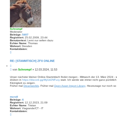
e
r
t
e
S
u
c
h
e
Schrompf
Moderator
Beiträge:
5407
Registriert:
25.02.2009, 23:44
Benutzertext:
Lernt nur selten dazu
Echter Name:
Thomas
Wohnort:
Dresden
Kontaktdaten:
K
o
n
t
RE: [STAMMTISCH] ZFX ONLINE
a
Z
k
i
t
B
von
Schrompf
»
12.03.2024, 11:53
t
d
e
i
a
i
e
Unser nächster kleiner Online-Stammtisch findet morgen - Mittwoch der 13. März 2024 -
t
r
drüben in
https://discord.gg/MyUd2NFuxy
statt. Ich werde wie immer nicht ganz pünktlich
t
e
e
Kleinigkeit zu zeigen.
n
r
n
Früher mal
Dreamworlds
. Früher mal
Open Asset Import Library
. Heutzutage nur noch so 
v
a
o
g
n
S
mcroll
c
Beiträge:
6
h
Registriert:
12.12.2023, 21:09
r
Echter Name:
Tristan
o
Wohnort:
Viagrande/CT - IT
m
Kontaktdaten:
p
K
f
o