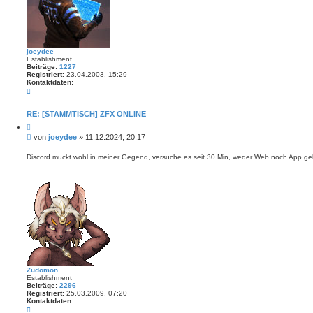
y
d
e
e
joeydee
Establishment
Beiträge:
1227
Registriert:
23.04.2003, 15:29
Kontaktdaten:
K
o
n
t
RE: [STAMMTISCH] ZFX ONLINE
a
Z
k
i
t
B
von
joeydee
»
11.12.2024, 20:17
t
d
e
i
a
i
e
Discord muckt wohl in meiner Gegend, versuche es seit 30 Min, weder Web noch App geht
t
r
t
e
e
n
r
n
v
a
o
g
n
j
o
e
y
d
e
e
Zudomon
Establishment
Beiträge:
2296
Registriert:
25.03.2009, 07:20
Kontaktdaten:
K