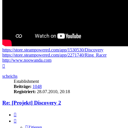
https://store.steampowered.com/app/1530530/Discovery
https://store.steampowered.com/app/2271740/Ring_Racer
http://www.noowanda.com
Nach
oben
scheichs
Establishment
Beiträge:
1048
Registriert:
28.07.2010, 20:18
Re: [Projekt] Discovery 2
Zitieren
Zitieren