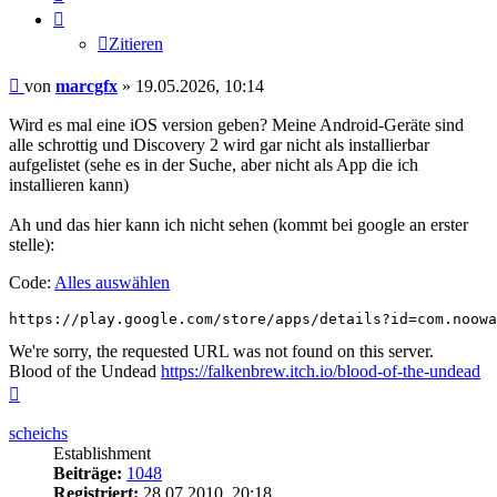
Zitieren
Beitrag
von
marcgfx
»
19.05.2026, 10:14
Wird es mal eine iOS version geben? Meine Android-Geräte sind
alle schrottig und Discovery 2 wird gar nicht als installierbar
aufgelistet (sehe es in der Suche, aber nicht als App die ich
installieren kann)
Ah und das hier kann ich nicht sehen (kommt bei google an erster
stelle):
Code:
Alles auswählen
https://play.google.com/store/apps/details?id=com.noowa
We're sorry, the requested URL was not found on this server.
Blood of the Undead
https://falkenbrew.itch.io/blood-of-the-undead
Nach
oben
scheichs
Establishment
Beiträge:
1048
Registriert:
28.07.2010, 20:18