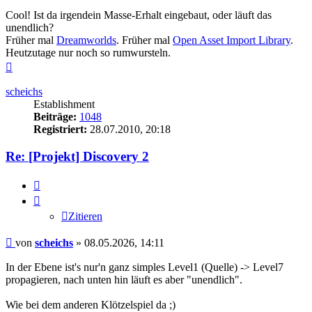
Cool! Ist da irgendein Masse-Erhalt eingebaut, oder läuft das
unendlich?
Früher mal
Dreamworlds
. Früher mal
Open Asset Import Library
.
Heutzutage nur noch so rumwursteln.
Nach
oben
scheichs
Establishment
Beiträge:
1048
Registriert:
28.07.2010, 20:18
Re: [Projekt] Discovery 2
Zitieren
Zitieren
Beitrag
von
scheichs
»
08.05.2026, 14:11
In der Ebene ist's nur'n ganz simples Level1 (Quelle) -> Level7
propagieren, nach unten hin läuft es aber "unendlich".
Wie bei dem anderen Klötzelspiel da ;)