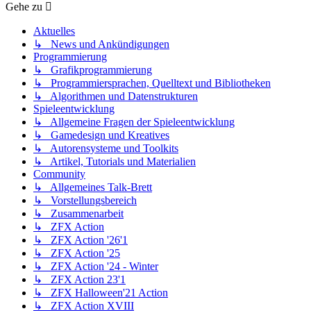
Gehe zu
Aktuelles
↳ News und Ankündigungen
Programmierung
↳ Grafikprogrammierung
↳ Programmiersprachen, Quelltext und Bibliotheken
↳ Algorithmen und Datenstrukturen
Spieleentwicklung
↳ Allgemeine Fragen der Spieleentwicklung
↳ Gamedesign und Kreatives
↳ Autorensysteme und Toolkits
↳ Artikel, Tutorials und Materialien
Community
↳ Allgemeines Talk-Brett
↳ Vorstellungsbereich
↳ Zusammenarbeit
↳ ZFX Action
↳ ZFX Action '26'1
↳ ZFX Action '25
↳ ZFX Action '24 - Winter
↳ ZFX Action 23'1
↳ ZFX Halloween'21 Action
↳ ZFX Action XVIII