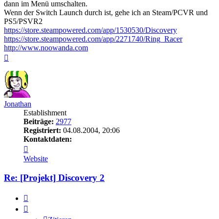
dann im Menü umschalten.
Wenn der Switch Launch durch ist, gehe ich an Steam/PCVR und
PS5/PSVR2
https://store.steampowered.com/app/1530530/Discovery
https://store.steampowered.com/app/2271740/Ring_Racer
http://www.noowanda.com
Nach
oben
Jonathan
Establishment
Beiträge:
2977
Registriert:
04.08.2004, 20:06
Kontaktdaten:
Kontaktdaten
von
Website
Jonathan
Re: [Projekt] Discovery 2
Zitieren