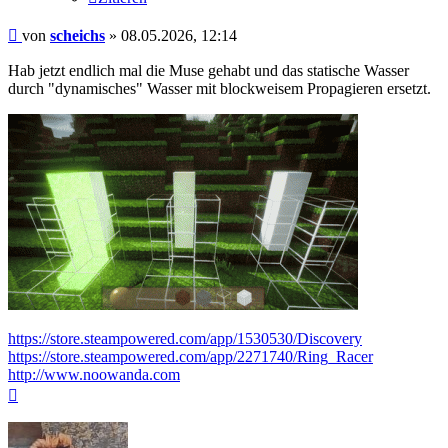
Beitrag
von
scheichs
»
08.05.2026, 12:14
Hab jetzt endlich mal die Muse gehabt und das statische Wasser
durch "dynamisches" Wasser mit blockweisem Propagieren ersetzt.
https://store.steampowered.com/app/1530530/Discovery
https://store.steampowered.com/app/2271740/Ring_Racer
http://www.noowanda.com
Nach
oben