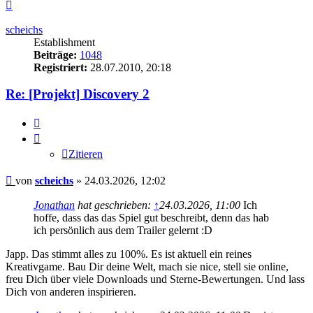
Nach
oben
scheichs
Establishment
Beiträge:
1048
Registriert:
28.07.2010, 20:18
Re: [Projekt] Discovery 2
Zitieren
Zitieren
Beitrag
von
scheichs
»
24.03.2026, 12:02
Jonathan
hat geschrieben:
↑
24.03.2026, 11:00
Ich
hoffe, dass das das Spiel gut beschreibt, denn das hab
ich persönlich aus dem Trailer gelernt :D
Japp. Das stimmt alles zu 100%. Es ist aktuell ein reines
Kreativgame. Bau Dir deine Welt, mach sie nice, stell sie online,
freu Dich über viele Downloads und Sterne-Bewertungen. Und lass
Dich von anderen inspirieren.