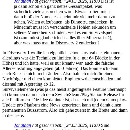
Jonathan
hat geschrieben:
↑
24.03.2026, 11:00
Das ist
ja dann schon ein ganz nettes Gesamtpaket, was
sicherlich viele ansprechen wird. Etwas irritiert mich
dann bloß der Name, es scheint mir viel mehr darum zu
gehen, Welten aufzubauen, als Dinge zu entdecken. In
Minecraft muss ich verschachtelte Höhlen erkunden um
seltene Mineralien zu finden, weil es ein Survivalspiel
ist (zumindest glaube ich das alles über Minecraft :D),
aber was muss man in Discovery 2 entdecken?
In Discovery 1 wollte ich eigentlich schon survival etc. einbauen,
allerdings war die Technik zu limitiert (u.a. nur 64 Blöcke in der
Höhe) und ich hatte, weil es nur kreativ war, auch die falsche
Alterseinstufung angegeben (ab 0 Jahren). Das konnte ich dann
nach Release nicht mehr ändern. Also hab ich mich für einen
Nachfolger und einen kompletten Enginerewrite entschieden und
diesmal mit Agerating ab 12.
Survivalelemente (was ja das meist angefragteste Feature überhaupt
ist) kommen dann nach dem Switch/Steam/PlayStation Release für
alle Platformen. Die Idee dahinter ist, dass ich mit jedem Gameplay-
Update pro Platform eine News generieren kann und damit einen
permanenten Buzzstrom. Also ich gehe zuerst in die Breite und dann
in die Tiefe.
Jonathan
hat geschrieben:
↑
24.03.2026, 11:00
Sind