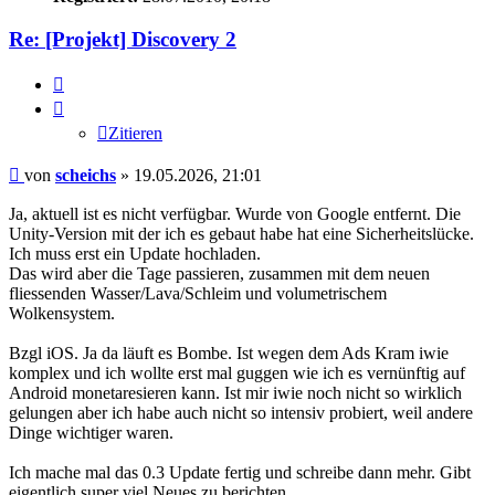
Re: [Projekt] Discovery 2
Zitieren
Zitieren
Beitrag
von
scheichs
»
19.05.2026, 21:01
Ja, aktuell ist es nicht verfügbar. Wurde von Google entfernt. Die
Unity-Version mit der ich es gebaut habe hat eine Sicherheitslücke.
Ich muss erst ein Update hochladen.
Das wird aber die Tage passieren, zusammen mit dem neuen
fliessenden Wasser/Lava/Schleim und volumetrischem
Wolkensystem.
Bzgl iOS. Ja da läuft es Bombe. Ist wegen dem Ads Kram iwie
komplex und ich wollte erst mal guggen wie ich es vernünftig auf
Android monetaresieren kann. Ist mir iwie noch nicht so wirklich
gelungen aber ich habe auch nicht so intensiv probiert, weil andere
Dinge wichtiger waren.
Ich mache mal das 0.3 Update fertig und schreibe dann mehr. Gibt
eigentlich super viel Neues zu berichten.