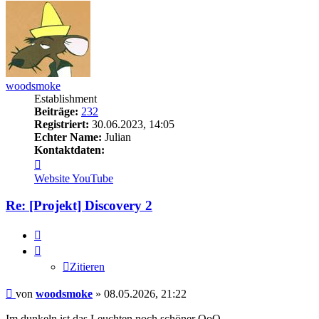
woodsmoke
Establishment
Beiträge:
232
Registriert:
30.06.2023, 14:05
Echter Name:
Julian
Kontaktdaten:
Kontaktdaten
von
Website
YouTube
woodsmoke
Re: [Projekt] Discovery 2
Zitieren
Zitieren
Beitrag
von
woodsmoke
»
08.05.2026, 21:22
Im dunkeln ist das Leuchten noch schöner OoO