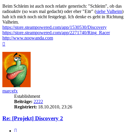
Beim Schleim ist auch noch relativ generisch: "Schleim", ob das
radioaktiv (so wars mal gedacht) oder eher "Eitr" (
siehe Valheim
)
hab ich mich noch nicht festgelegt. Ich denke es geht in Richtung
Valheim.
https://store.steampowered.com/app/1530530/Discovery
https://store.steampowered.com/app/2271740/Ring_Racer
http://www.noowanda.com
Nach
oben
marcgfx
Establishment
Beiträge:
2222
Registriert:
18.10.2010, 23:26
Re: [Projekt] Discovery 2
Zitieren