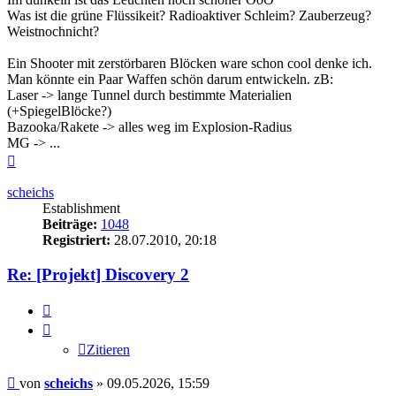
Was ist die grüne Flüssikeit? Radioaktiver Schleim? Zauberzeug?
Weistnochnicht?
Ein Shooter mit zerstörbaren Blöcken ware schon cool denke ich.
Man könnte ein Paar Waffen schön darum entwickeln. zB:
Laser -> lange Tunnel durch bestimmte Materialien
(+SpiegelBlöcke?)
Bazooka/Rakete -> alles weg im Explosion-Radius
MG -> ...
Nach
oben
scheichs
Establishment
Beiträge:
1048
Registriert:
28.07.2010, 20:18
Re: [Projekt] Discovery 2
Zitieren
Zitieren
Beitrag
von
scheichs
»
09.05.2026, 15:59