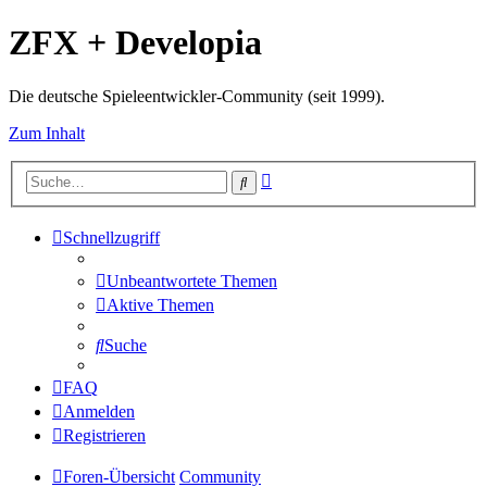
ZFX + Developia
Die deutsche Spieleentwickler-Community (seit 1999).
Zum Inhalt
Erweiterte
Suche
Suche
Schnellzugriff
Unbeantwortete Themen
Aktive Themen
Suche
FAQ
Anmelden
Registrieren
Foren-Übersicht
Community