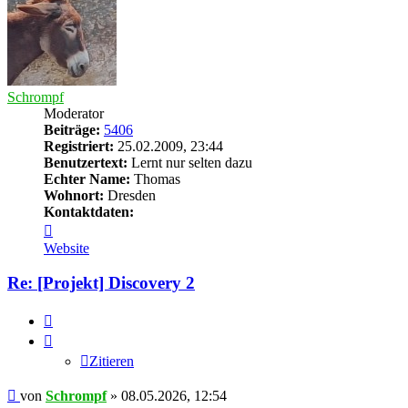
Schrompf
Moderator
Beiträge:
5406
Registriert:
25.02.2009, 23:44
Benutzertext:
Lernt nur selten dazu
Echter Name:
Thomas
Wohnort:
Dresden
Kontaktdaten:
Kontaktdaten
von
Website
Schrompf
Re: [Projekt] Discovery 2
Zitieren
Zitieren
Beitrag
von
Schrompf
»
08.05.2026, 12:54