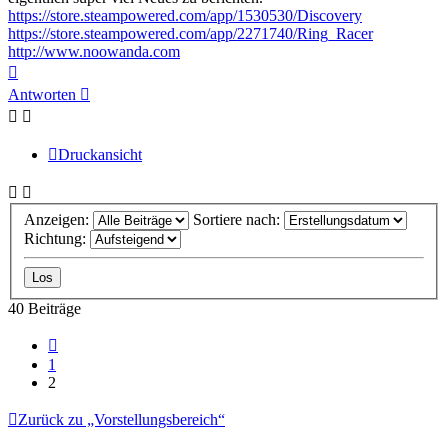
https://store.steampowered.com/app/1530530/Discovery
https://store.steampowered.com/app/2271740/Ring_Racer
http://www.noowanda.com
Nach
oben
Antworten
Druckansicht
Anzeigen:
Sortiere nach:
Richtung:
40 Beiträge
Vorherige
1
2
Zurück zu „Vorstellungsbereich“