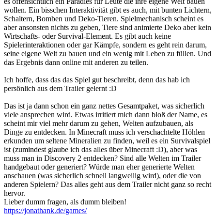
es offensichtlich ein Paradies für Leute die ihre eigene Welt bauen
wollen. Ein bisschen Interaktivität gibt es auch, mit bunten Lichtern,
Schaltern, Bomben und Deko-Tieren. Spielmechanisch scheint es
aber ansonsten nichts zu geben, Tiere sind animierte Deko aber kein
Wirtschafts- oder Survival-Element. Es gibt auch keine
Spielerinteraktionen oder gar Kämpfe, sondern es geht rein darum,
seine eigene Welt zu bauen und ein wenig mit Leben zu füllen. Und
das Ergebnis dann online mit anderen zu teilen.
Ich hoffe, dass das das Spiel gut beschreibt, denn das hab ich
persönlich aus dem Trailer gelernt :D
Das ist ja dann schon ein ganz nettes Gesamtpaket, was sicherlich
viele ansprechen wird. Etwas irritiert mich dann bloß der Name, es
scheint mir viel mehr darum zu gehen, Welten aufzubauen, als
Dinge zu entdecken. In Minecraft muss ich verschachtelte Höhlen
erkunden um seltene Mineralien zu finden, weil es ein Survivalspiel
ist (zumindest glaube ich das alles über Minecraft :D), aber was
muss man in Discovery 2 entdecken? Sind alle Welten im Trailer
handgebaut oder generiert? Würde man eher generierte Welten
anschauen (was sicherlich schnell langweilig wird), oder die von
anderen Spielern? Das alles geht aus dem Trailer nicht ganz so recht
hervor.
Lieber dumm fragen, als dumm bleiben!
https://jonathank.de/games/