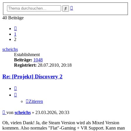
Erweiterte
Suche
Suche
40 Beiträge
Vorherige
1
2
scheichs
Establishment
Beiträge:
1048
Registriert:
28.07.2010, 20:18
Re: [Projekt] Discovery 2
Zitieren
Zitieren
Beitrag
von
scheichs
»
23.03.2026, 20:33
Oh, vielen Dank! Ja, die Steam Version wird als Mixed Version
kommen. Also normales "Flat"-Gaming + VR Support. Kann man