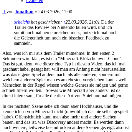
Zitieren
Beitrag
von
Jonathan
»
24.03.2026, 11:00
scheichs
hat geschrieben:
↑
22.03.2026, 21:01
Da der
Trailer das Review bei Nintendo failen wird, und ich
somit nochmal neu einreichen muss, nutze ich mal noch
die Gelegenheit um noch ein bisschen Feedback zu
sammeln.
Also, was ich mir aus dem Trailer mitnehme: In den ersten 2
Sekunden wird klar, es ist ein "Minecraft-Klötzchenwelt-Clone".
Das ist gut, denn wie dieser eine Typ in diesem Video, das ich mal
geschaut habe, gesagt hat, will man am Anfang nicht herausstellen,
was das eigene Spiel anders macht als alle anderen, sondern mit
welchem anderen Spiel man es am ehesten vergleichen kann - weil
Menschen in der Regel wissen welche Genres sie mögen und gerne
schnell filtern wollen. "Sowas wie Minecraft aber anders" ist da
direkt interessant, für alle die diese Art von Spiel nunmal mögen.
In der nächsten Szene sehe ich dann aber Hochhäuser, und die
kenne ich so von Minecraft nicht (obwohl ich das nie selbst gespielt
habe). Offensichtlich kann man also mehr und andere Sachen
bauen, und das ist, was Discovery anders macht. Es werden dann
noch weitere, teilweise beeindrucken andere Szenen gezeigt, also ist