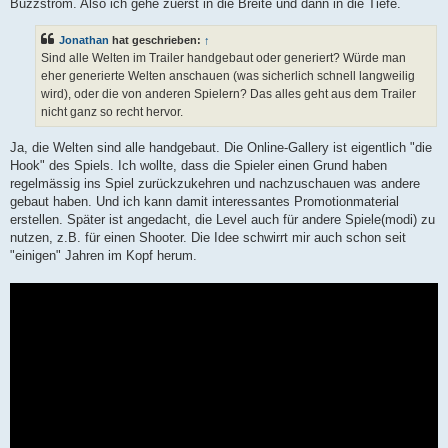
Buzzstrom. Also ich gehe zuerst in die Breite und dann in die Tiefe.
Jonathan
hat geschrieben:
↑
Sind alle Welten im Trailer handgebaut oder generiert? Würde man
eher generierte Welten anschauen (was sicherlich schnell langweilig
wird), oder die von anderen Spielern? Das alles geht aus dem Trailer
nicht ganz so recht hervor.
Ja, die Welten sind alle handgebaut. Die Online-Gallery ist eigentlich "die
Hook" des Spiels. Ich wollte, dass die Spieler einen Grund haben
regelmässig ins Spiel zurückzukehren und nachzuschauen was andere
gebaut haben. Und ich kann damit interessantes Promotionmaterial
erstellen. Später ist angedacht, die Level auch für andere Spiele(modi) zu
nutzen, z.B. für einen Shooter. Die Idee schwirrt mir auch schon seit
"einigen" Jahren im Kopf herum.