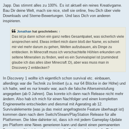
Japp. Das stimmt alles zu 100%. Es ist aktuell ein reines Kreativgame.
Bau Dir deine Welt, mach sie nice, stell sie online, freu Dich über viele
Downloads und Sterne-Bewertungen. Und lass Dich von anderen
inspirieren.
Jonathan
hat geschrieben:
↑
Das ist ja dann schon ein ganz nettes Gesamtpaket, was sicherlich viele
ansprechen wird. Etwas irritiert mich dann bloß der Name, es scheint
mir viel mehr darum zu gehen, Welten aufzubauen, als Dinge zu
entdecken. In Minecraft muss ich verschachtelte Höhlen erkunden um
seltene Mineralien zu finden, weil es ein Survivalspiel ist (zumindest
glaube ich das alles über Minecraft :D), aber was muss man in
Discovery 2 entdecken?
In Discovery 1 wollte ich eigentlich schon survival etc. einbauen,
allerdings war die Technik zu limitiert (u.a. nur 64 Blöcke in der Höhe) und
ich hatte, weil es nur kreativ war, auch die falsche Alterseinstufung
angegeben (ab 0 Jahren). Das konnte ich dann nach Release nicht mehr
ändern. Also hab ich mich für einen Nachfolger und einen kompletten
Enginerewrite entschieden und diesmal mit Agerating ab 12.
Survivalelemente (was ja das meist angefragteste Feature überhaupt ist)
kommen dann nach dem Switch/Steam/PlayStation Release für alle
Platformen. Die Idee dahinter ist, dass ich mit jedem Gameplay-Update
pro Platform eine News generieren kann und damit einen permanenten