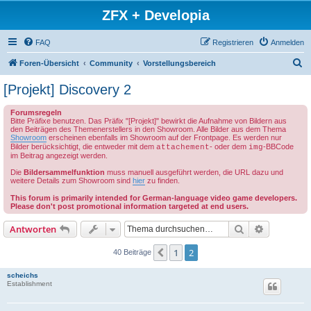
ZFX + Developia
FAQ
Registrieren
Anmelden
S
Foren-Übersicht
Community
Vorstellungsbereich
u
[Projekt] Discovery 2
c
Forumsregeln
h
Bitte Präfixe benutzen. Das Präfix "[Projekt]" bewirkt die Aufnahme von Bildern aus
den Beiträgen des Themenerstellers in den Showroom. Alle Bilder aus dem Thema
e
Showroom
erscheinen ebenfalls im Showroom auf der Frontpage. Es werden nur
Bilder berücksichtigt, die entweder mit dem
- oder dem
-BBCode
attachement
img
im Beitrag angezeigt werden.
Die
Bildersammelfunktion
muss manuell ausgeführt werden, die URL dazu und
weitere Details zum Showroom sind
hier
zu finden.
This forum is primarily intended for German-language video game developers.
Please don't post promotional information targeted at end users.
Suche
Erweiterte
Antworten
1
2
Vorherige
40 Beiträge
scheichs
Establishment