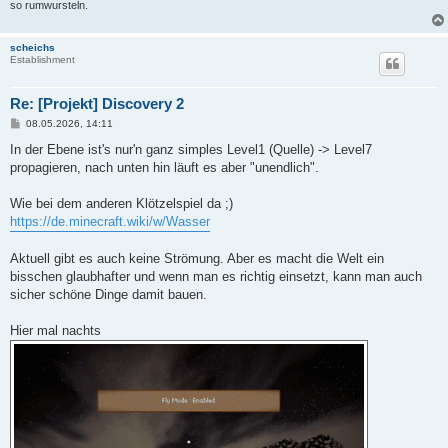
so rumwursteln.
scheichs
Establishment
Re: [Projekt] Discovery 2
B
08.05.2026, 14:11
e
i
In der Ebene ist's nur'n ganz simples Level1 (Quelle) -> Level7
t
propagieren, nach unten hin läuft es aber "unendlich".
r
a
g
Wie bei dem anderen Klötzelspiel da ;)
https://de.minecraft.wiki/w/Wasser
Aktuell gibt es auch keine Strömung. Aber es macht die Welt ein
bisschen glaubhafter und wenn man es richtig einsetzt, kann man auch
sicher schöne Dinge damit bauen.
Hier mal nachts