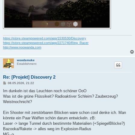
https://store.steampowered.com/app/1530530/Discovery
https://store.steampowered.com/app/2271740/Ring_Racer
http://www.noowanda.com
woodsmoke
Establishment
Re: [Projekt] Discovery 2
B
08.05.2026, 21:22
e
i
Im dunkeln ist das Leuchten noch schöner OoO
t
Was ist die grüne Flüssikeit? Radioaktiver Schleim? Zauberzeug?
r
a
Weistnochnicht?
g
Ein Shooter mit zerstörbaren Blöcken ware schon cool denke ich. Man
könnte ein Paar Waffen schön darum entwickeln. zB:
Laser -> lange Tunnel durch bestimmte Materialien (+SpiegelBlöcke?)
Bazooka/Rakete -> alles weg im Explosion-Radius
MG -> ...