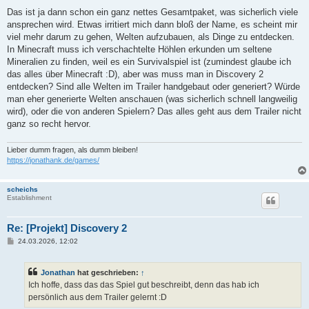
Das ist ja dann schon ein ganz nettes Gesamtpaket, was sicherlich viele
ansprechen wird. Etwas irritiert mich dann bloß der Name, es scheint mir
viel mehr darum zu gehen, Welten aufzubauen, als Dinge zu entdecken.
In Minecraft muss ich verschachtelte Höhlen erkunden um seltene
Mineralien zu finden, weil es ein Survivalspiel ist (zumindest glaube ich
das alles über Minecraft :D), aber was muss man in Discovery 2
entdecken? Sind alle Welten im Trailer handgebaut oder generiert? Würde
man eher generierte Welten anschauen (was sicherlich schnell langweilig
wird), oder die von anderen Spielern? Das alles geht aus dem Trailer nicht
ganz so recht hervor.
Lieber dumm fragen, als dumm bleiben!
https://jonathank.de/games/
scheichs
Establishment
Re: [Projekt] Discovery 2
B
24.03.2026, 12:02
e
i
t
Jonathan
hat geschrieben:
↑
r
a
Ich hoffe, dass das das Spiel gut beschreibt, denn das hab ich
g
persönlich aus dem Trailer gelernt :D