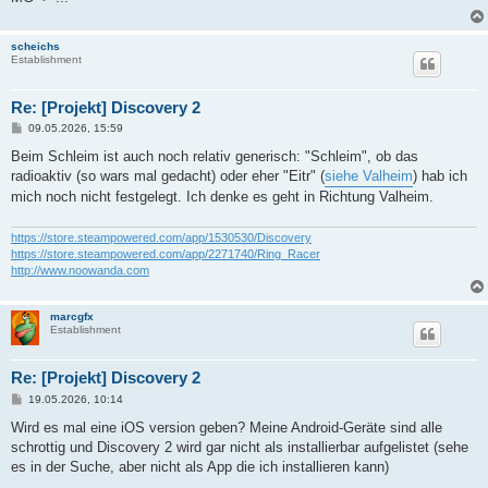
scheichs
Establishment
Re: [Projekt] Discovery 2
B
09.05.2026, 15:59
e
i
Beim Schleim ist auch noch relativ generisch: "Schleim", ob das
t
radioaktiv (so wars mal gedacht) oder eher "Eitr" (
siehe Valheim
) hab ich
r
a
mich noch nicht festgelegt. Ich denke es geht in Richtung Valheim.
g
https://store.steampowered.com/app/1530530/Discovery
https://store.steampowered.com/app/2271740/Ring_Racer
http://www.noowanda.com
marcgfx
Establishment
Re: [Projekt] Discovery 2
B
19.05.2026, 10:14
e
i
Wird es mal eine iOS version geben? Meine Android-Geräte sind alle
t
schrottig und Discovery 2 wird gar nicht als installierbar aufgelistet (sehe
r
a
es in der Suche, aber nicht als App die ich installieren kann)
g