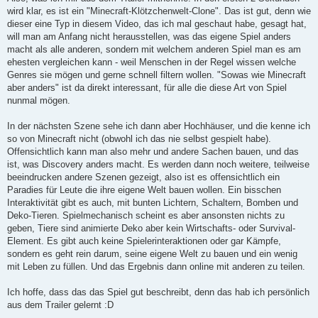
wird klar, es ist ein "Minecraft-Klötzchenwelt-Clone". Das ist gut, denn wie
dieser eine Typ in diesem Video, das ich mal geschaut habe, gesagt hat,
will man am Anfang nicht herausstellen, was das eigene Spiel anders
macht als alle anderen, sondern mit welchem anderen Spiel man es am
ehesten vergleichen kann - weil Menschen in der Regel wissen welche
Genres sie mögen und gerne schnell filtern wollen. "Sowas wie Minecraft
aber anders" ist da direkt interessant, für alle die diese Art von Spiel
nunmal mögen.
In der nächsten Szene sehe ich dann aber Hochhäuser, und die kenne ich
so von Minecraft nicht (obwohl ich das nie selbst gespielt habe).
Offensichtlich kann man also mehr und andere Sachen bauen, und das
ist, was Discovery anders macht. Es werden dann noch weitere, teilweise
beeindrucken andere Szenen gezeigt, also ist es offensichtlich ein
Paradies für Leute die ihre eigene Welt bauen wollen. Ein bisschen
Interaktivität gibt es auch, mit bunten Lichtern, Schaltern, Bomben und
Deko-Tieren. Spielmechanisch scheint es aber ansonsten nichts zu
geben, Tiere sind animierte Deko aber kein Wirtschafts- oder Survival-
Element. Es gibt auch keine Spielerinteraktionen oder gar Kämpfe,
sondern es geht rein darum, seine eigene Welt zu bauen und ein wenig
mit Leben zu füllen. Und das Ergebnis dann online mit anderen zu teilen.
Ich hoffe, dass das das Spiel gut beschreibt, denn das hab ich persönlich
aus dem Trailer gelernt :D