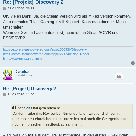
Re: [Projekt] Discovery 2
B
23.03.2026, 20:33
e
i
Oh, vielen Dank! Ja, die Steam Version wird als Mixed Version kommen.
t
Also normales "Flat"-Gaming + VR Support. Kann man dann im Menü
r
a
umschalten.
g
Wenn der Switch Launch durch ist, gehe ich an Steam/PCVR und
PS5/PSVR2
https://store.steampowered.com/app/1530530/Discovery
https://store.steampowered.com/app/2271740/Ring_Racer
http://www.noowanda.com
Jonathan
Establishment
Re: [Projekt] Discovery 2
B
24.03.2026, 11:00
e
i
t
scheichs
hat geschrieben:
↑
r
a
Da der Trailer das Review bei Nintendo failen wird, und ich somit
g
nochmal neu einreichen muss, nutze ich mal noch die Gelegenheit um
noch ein bisschen Feedback zu sammeln.
Also, was ich mir aus dem Trailer mitnehme: In den ersten 2 Sekunden