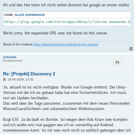
Ah und das hier kann ich nicht sehen (kommt bei google an erster stelle):
CODE:
ALLES AUSWÄHLEN
https://play.google.com/store/apps/details?id=com.noowanda.di
We're sorry, the requested URL was not found on this server.
Blood of the Undead
https://falkenbrew.itch.io/blood-of-the-undead
scheichs
Establishment
Re: [Projekt] Discovery 2
B
19.05.2026, 21:01
e
i
Ja, aktuell ist es nicht verfügbar. Wurde von Google entfernt. Die Unity-
t
Version mit der ich es gebaut habe hat eine Sicherheitslücke. Ich muss
r
a
erst ein Update hochladen.
g
Das wird aber die Tage passieren, zusammen mit dem neuen fliessenden
Wasser/Lava/Schleim und volumetrischem Wolkensystem.
Bzgl iOS. Ja da läuft es Bombe. Ist wegen dem Ads Kram iwie komplex
und ich wollte erst mal guggen wie ich es vernünftig auf Android
monetaresieren kann. Ist mir iwie noch nicht so wirklich gelungen aber ich