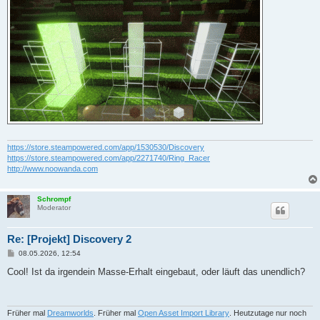
https://store.steampowered.com/app/1530530/Discovery
https://store.steampowered.com/app/2271740/Ring_Racer
http://www.noowanda.com
Schrompf
Moderator
Re: [Projekt] Discovery 2
B
08.05.2026, 12:54
e
i
Cool! Ist da irgendein Masse-Erhalt eingebaut, oder läuft das unendlich?
t
r
a
g
Früher mal
Dreamworlds
. Früher mal
Open Asset Import Library
. Heutzutage nur noch