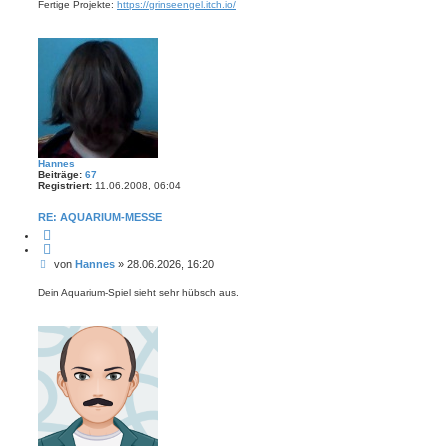
Fertige Projekte:
https://grinseengel.itch.io/
Hannes
Beiträge:
67
Registriert:
11.06.2008, 06:04
RE: AQUARIUM-MESSE
Z
i
t
B
von
Hannes
»
28.06.2026, 16:20
i
e
e
r
i
Dein Aquarium-Spiel sieht sehr hübsch aus.
e
t
n
r
a
g