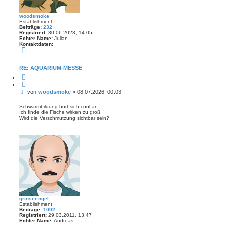
woodsmoke
Establishment
Beiträge:
232
Registriert:
30.06.2023, 14:05
Echter Name:
Julian
Kontaktdaten:
K
o
n
t
RE: AQUARIUM-MESSE
a
Z
k
i
t
t
d
B
von
woodsmoke
»
08.07.2026, 00:03
i
a
e
e
t
r
e
i
Schwarmbildung hört sich cool an.
e
n
Ich finde die Fische wirken zu groß.
t
n
v
Wird die Verschmutzung sichtbar sein?
r
o
a
n
w
g
o
o
d
s
m
o
k
e
grinseengel
Establishment
Beiträge:
1002
Registriert:
29.03.2011, 13:47
Echter Name:
Andreas