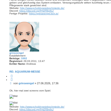
geben und gleichzeitig das System entlasten. Versorgungskäufe wirken kurzfristig teuer, si
Pflegewerte stark gewichtet sind.
Website:
http://www.pchobbyspieleschmiede.de/
Discord:
https://discord.gg/PHZFBptfxJ
Fertige Projekte:
https://grinseengel.itch.io/
grinseengel
Establishment
Beiträge:
1002
Registriert:
29.03.2011, 13:47
Echter Name:
Andreas
RE: AQUARIUM-MESSE
Z
i
t
B
von
grinseengel
»
27.06.2026, 17:36
i
e
e
r
i
Ok, hier mal zwei screens vom Spiel.
e
t
n
r
a
g
Website:
http://www.pchobbyspieleschmiede.de/
Discord:
https://discord.gg/PHZFBptfxJ