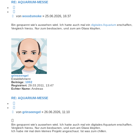
t
RE: AQUARIUM-MESSE
a
Z
k
i
t
t
d
B
von
woodsmoke
»
25.06.2026, 16:37
i
a
e
e
t
r
e
i
Bin gespannt wie's aussehen wird. Ich hatte auch mal ein
digitales Aquarium
erschaffen, 
e
n
t
Vergleich hierzu. Nur zum beobacten, und zum am Glass klopfen.
n
v
r
o
a
n
w
g
o
o
d
s
m
o
k
e
grinseengel
Establishment
Beiträge:
1002
Registriert:
29.03.2011, 13:47
Echter Name:
Andreas
RE: AQUARIUM-MESSE
Z
i
t
B
von
grinseengel
»
26.06.2026, 11:10
i
e
e
r
i
e
t
Bin gespannt wie's aussehen wird. Ich hatte auch mal ein digitales Aquarium erschaffen, mi
n
Vergleich hierzu. Nur zum beobacten, und zum am Glass klopfen.
r
Ich habe mir mal dein kleines Projekt angeschaut. Ist was zum chillen.
a