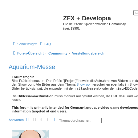
ZFX + Developia
Die deutsche Spieleentwickler-Community
(seit 1999).
Schnellzugriff
FAQ
Foren-Übersicht
Community
Vorstellungsbereich
Aquarium-Messe
Forumsregeln
Bitte Präfixe benutzen. Das Präfix "[Projekt]" bewirkt die Aufnahme von Bildern aus 
den Showroom. Alle Bilder aus dem Thema
Showroom
erscheinen ebenfalls im Show
Bilder berücksichtigt, die entweder mit dem
- oder dem
-BBCode 
attachement
img
Die
Bildersammelfunktion
muss manuell ausgeführt werden, die URL dazu und we
finden.
This forum is primarily intended for German-language video game developers
information targeted at end users.
S
E
Antworten
u
r
c
w
h
e
e
i
t