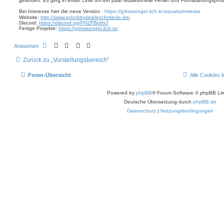
geändert. Es ging in erster Linie um ein paar redaktionelle Fehler und Formatierungspro
t
n
r
Bei Interesse hier die neue Version :
https://grinseengel.itch.io/aquariummesse
a
Website:
http://www.pchobbyspieleschmiede.de/
g
Discord:
https://discord.gg/PHZFBptfxJ
Fertige Projekte:
https://grinseengel.itch.io/
Antworten
Zurück zu „Vorstellungsbereich“
Foren-Übersicht
Alle Cookies 
Powered by
phpBB
® Forum Software © phpBB Lim
Deutsche Übersetzung durch
phpBB.de
Datenschutz
|
Nutzungsbedingungen