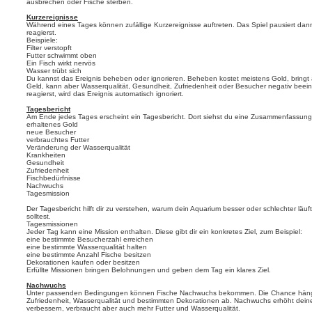
ausbrechen oder Fische sterben.
Kurzereignisse
Während eines Tages können zufällige Kurzereignisse auftreten. Das Spiel pausiert dan
reagierst.
Beispiele:
Filter verstopft
Futter schwimmt oben
Ein Fisch wirkt nervös
Wasser trübt sich
Du kannst das Ereignis beheben oder ignorieren. Beheben kostet meistens Gold, bringt ab
Geld, kann aber Wasserqualität, Gesundheit, Zufriedenheit oder Besucher negativ beeinf
reagierst, wird das Ereignis automatisch ignoriert.
Tagesbericht
Am Ende jedes Tages erscheint ein Tagesbericht. Dort siehst du eine Zusammenfassun
erhaltenes Gold
neue Besucher
verbrauchtes Futter
Veränderung der Wasserqualität
Krankheiten
Gesundheit
Zufriedenheit
Fischbedürfnisse
Nachwuchs
Tagesmission
Der Tagesbericht hilft dir zu verstehen, warum dein Aquarium besser oder schlechter lä
solltest.
Tagesmissionen
Jeder Tag kann eine Mission enthalten. Diese gibt dir ein konkretes Ziel, zum Beispiel:
eine bestimmte Besucherzahl erreichen
eine bestimmte Wasserqualität halten
eine bestimmte Anzahl Fische besitzen
Dekorationen kaufen oder besitzen
Erfüllte Missionen bringen Belohnungen und geben dem Tag ein klares Ziel.
Nachwuchs
Unter passenden Bedingungen können Fische Nachwuchs bekommen. Die Chance hängt 
Zufriedenheit, Wasserqualität und bestimmten Dekorationen ab. Nachwuchs erhöht dei
verbessern, verbraucht aber auch mehr Futter und Wasserqualität.