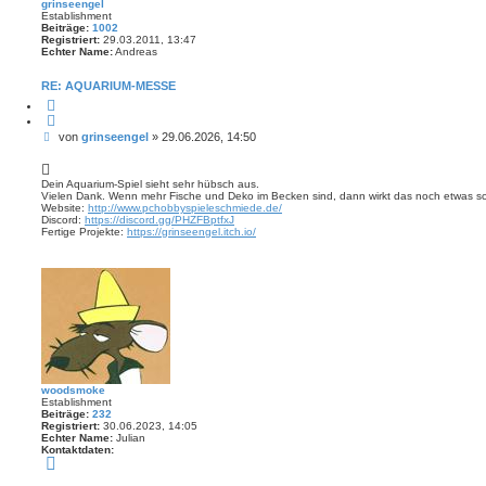
grinseengel
Establishment
Beiträge:
1002
Registriert:
29.03.2011, 13:47
Echter Name:
Andreas
RE: AQUARIUM-MESSE
Z
i
t
B
von
grinseengel
»
29.06.2026, 14:50
i
e
e
r
i
e
t
Dein Aquarium-Spiel sieht sehr hübsch aus.
n
Vielen Dank. Wenn mehr Fische und Deko im Becken sind, dann wirkt das noch etwas s
r
Website:
http://www.pchobbyspieleschmiede.de/
a
Discord:
https://discord.gg/PHZFBptfxJ
g
Fertige Projekte:
https://grinseengel.itch.io/
woodsmoke
Establishment
Beiträge:
232
Registriert:
30.06.2023, 14:05
Echter Name:
Julian
Kontaktdaten:
K
o
n