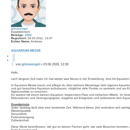
e
r
t
e
S
u
c
h
grinseengel
e
Establishment
Beiträge:
1002
Registriert:
29.03.2011, 13:47
Echter Name:
Andreas
AQUARIUM-MESSE
Z
i
t
B
von
grinseengel
»
23.06.2026, 12:30
i
e
e
r
i
Hallo,
e
t
n
nach längerer Zeit habe ich mal wieder was Neues in der Entwicklung, eine Art Aquarium 
r
a
In Aquarium Messe baust und pflegst du über mehrere Messetage dein eigenes Aquarium. Z
g
und gut besuchtes Aquarium aufzubauen, möglichst viele Punkte zu sammeln und am End
Highscoreliste zu erreichen.
Du startest mit einem kleinen Aquarium, begrenztem Platz und einfachen Mitteln. Im Verl
Dekorationen und Versorgungsgüter, reagierst auf Ereignisse und verbesserst dein Aquariu
Grundprinzip
Jeder Spieltag läuft über eine bestimmte Zeit. Während dieser Zeit verändern sich wichti
Wasserqualität
Gesundheit
Futterversorgung
Zufriedenheit
Diese Werte beeinflussen, wie gut es deinen Fischen geht, wie viele Besucher kommen 
Ende bewertet wird.