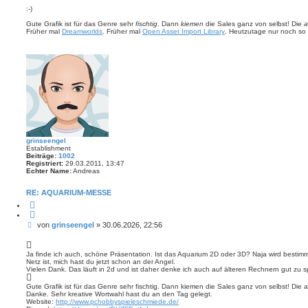
r
e
i
:-)
e
n
t
n
v
Gute Grafik ist für das Genre sehr
fischtig
. Dann
kiemen
die Sales ganz von selbst! Die
a
r
o
Früher mal
Dreamworlds
. Früher mal
Open Asset Import Library
. Heutzutage nur noch so 
a
n
S
g
c
h
r
o
m
p
f
grinseengel
Establishment
Beiträge:
1002
Registriert:
29.03.2011, 13:47
Echter Name:
Andreas
RE: AQUARIUM-MESSE
Z
i
t
B
von
grinseengel
»
30.06.2026, 22:56
i
e
e
r
i
e
t
Ja finde ich auch, schöne Präsentation. Ist das Aquarium 2D oder 3D? Naja wird bestimm
n
Netz ist, mich hast du jetzt schon an der Angel.
r
Vielen Dank. Das läuft in 2d und ist daher denke ich auch auf älteren Rechnern gut zu s
a
g
Gute Grafik ist für das Genre sehr fischtig. Dann kiemen die Sales ganz von selbst! Die 
Danke. Sehr kreative Wortwahl hast du an den Tag gelegt.
Website:
http://www.pchobbyspieleschmiede.de/