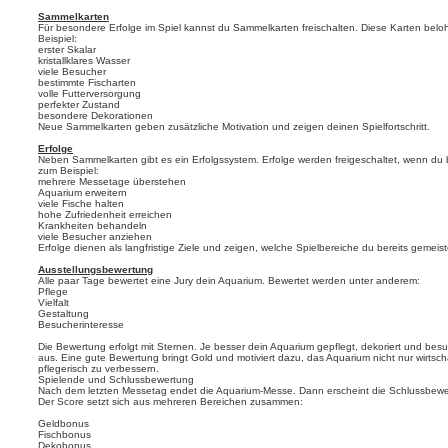
Sammelkarten
Für besondere Erfolge im Spiel kannst du Sammelkarten freischalten. Diese Karten bel
Beispiel:
erster Skalar
kristallklares Wasser
viele Besucher
bestimmte Fischarten
volle Futterversorgung
perfekter Zustand
besondere Dekorationen
Neue Sammelkarten geben zusätzliche Motivation und zeigen deinen Spielfortschritt.
Erfolge
Neben Sammelkarten gibt es ein Erfolgssystem. Erfolge werden freigeschaltet, wenn du 
zum Beispiel:
mehrere Messetage überstehen
Aquarium erweitern
viele Fische halten
hohe Zufriedenheit erreichen
Krankheiten behandeln
viele Besucher anziehen
Erfolge dienen als langfristige Ziele und zeigen, welche Spielbereiche du bereits gemeist
Ausstellungsbewertung
Alle paar Tage bewertet eine Jury dein Aquarium. Bewertet werden unter anderem:
Pflege
Vielfalt
Gestaltung
Besucherinteresse
Die Bewertung erfolgt mit Sternen. Je besser dein Aquarium gepflegt, dekoriert und besuc
aus. Eine gute Bewertung bringt Gold und motiviert dazu, das Aquarium nicht nur wirtsch
pflegerisch zu verbessern.
Spielende und Schlussbewertung
Nach dem letzten Messetag endet die Aquarium-Messe. Dann erscheint die Schlussbewe
Der Score setzt sich aus mehreren Bereichen zusammen:
Geldbonus
Fischbonus
Dekobonus