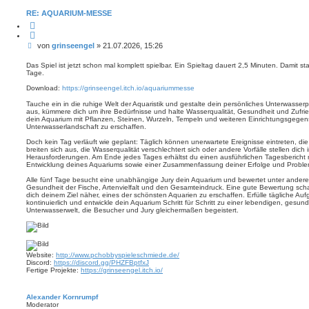
RE: AQUARIUM-MESSE
Z
i
t
B
von
grinseengel
»
21.07.2026, 15:26
i
e
e
r
i
Das Spiel ist jetzt schon mal komplett spielbar. Ein Spieltag dauert 2,5 Minuten. Damit sta
e
Tage.
t
n
r
Download:
https://grinseengel.itch.io/aquariummesse
a
g
Tauche ein in die ruhige Welt der Aquaristik und gestalte dein persönliches Unterwasse
aus, kümmere dich um ihre Bedürfnisse und halte Wasserqualität, Gesundheit und Zufried
dein Aquarium mit Pflanzen, Steinen, Wurzeln, Tempeln und weiteren Einrichtungsgegen
Unterwasserlandschaft zu erschaffen.
Doch kein Tag verläuft wie geplant: Täglich können unerwartete Ereignisse eintreten, di
breiten sich aus, die Wasserqualität verschlechtert sich oder andere Vorfälle stellen dic
Herausforderungen. Am Ende jedes Tages erhältst du einen ausführlichen Tagesbericht mi
Entwicklung deines Aquariums sowie einer Zusammenfassung deiner Erfolge und Proble
Alle fünf Tage besucht eine unabhängige Jury dein Aquarium und bewertet unter andere
Gesundheit der Fische, Artenvielfalt und den Gesamteindruck. Eine gute Bewertung schal
dich deinem Ziel näher, eines der schönsten Aquarien zu erschaffen. Erfülle tägliche A
kontinuierlich und entwickle dein Aquarium Schritt für Schritt zu einer lebendigen, ges
Unterwasserwelt, die Besucher und Jury gleichermaßen begeistert.
Website:
http://www.pchobbyspieleschmiede.de/
Discord:
https://discord.gg/PHZFBptfxJ
Fertige Projekte:
https://grinseengel.itch.io/
Alexander Kornrumpf
Moderator