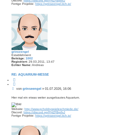
Discord:
https://discord.gg/PHZFBptfxJ
Fertige Projekte:
https://grinseengel.itch.io/
grinseengel
Establishment
Beiträge:
1002
Registriert:
29.03.2011, 13:47
Echter Name:
Andreas
RE: AQUARIUM-MESSE
Z
i
t
B
von
grinseengel
»
01.07.2026, 16:06
i
e
e
r
i
Hier mal ein etwas weiter ausgebautes Aquarium.
e
t
n
r
Website:
http://www.pchobbyspieleschmiede.de/
a
Discord:
https://discord.gg/PHZFBptfxJ
g
Fertige Projekte:
https://grinseengel.itch.io/