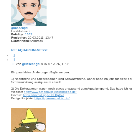
grinseengel
Establishment
Beiträge:
1002
Registriert:
29.03.2011, 13:47
Echter Name:
Andreas
RE: AQUARIUM-MESSE
Z
i
t
B
von
grinseengel
»
07.07.2026, 11:03
i
e
e
r
i
Ein paar kleine Änderungen/Ergänzungen.
e
t
n
1) Neonfische und Streifenbarben sind Schwarmfische. Daher habe ich jetzt für diese be
r
Schwarmbildung im Aquarium ertsellt.
a
g
2) Die Dekorationen waren noch etwas unpassend zum Aquariumgrund. Das habe ich jet
Website:
http://www.pchobbyspieleschmiede.de/
Discord:
https://discord.gg/PHZFBptfxJ
Fertige Projekte:
https://grinseengel.itch.io/