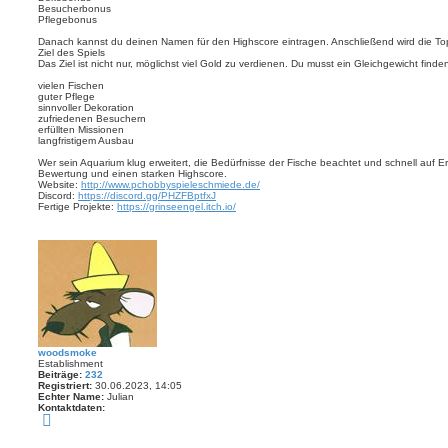
Besucherbonus
Pflegebonus
Danach kannst du deinen Namen für den Highscore eintragen. Anschließend wird die Top
Ziel des Spiels
Das Ziel ist nicht nur, möglichst viel Gold zu verdienen. Du musst ein Gleichgewicht finde
vielen Fischen
guter Pflege
sinnvoller Dekoration
zufriedenen Besuchern
erfüllten Missionen
langfristigem Ausbau
Wer sein Aquarium klug erweitert, die Bedürfnisse der Fische beachtet und schnell auf Er
Bewertung und einen starken Highscore.
Website:
http://www.pchobbyspieleschmiede.de/
Discord:
https://discord.gg/PHZFBptfxJ
Fertige Projekte:
https://grinseengel.itch.io/
woodsmoke
Establishment
Beiträge:
232
Registriert:
30.06.2023, 14:05
Echter Name:
Julian
Kontaktdaten:
K
o
n