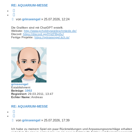
RE: AQUARIUM-MESSE
Z
i
t
B
von
grinseengel
»
25.07.2026, 12:24
i
e
e
r
i
Die Grafiken sind mit ChatGPT erstellt.
e
Website:
http://www.pchobbyspieleschmiede.de/
t
n
Discord:
https://discord.gg/PHZFBptfxJ
r
Fertige Projekte:
https://grinseengel.itch.io/
a
g
grinseengel
Establishment
Beiträge:
1002
Registriert:
29.03.2011, 13:47
Echter Name:
Andreas
RE: AQUARIUM-MESSE
Z
i
t
B
von
grinseengel
»
25.07.2026, 17:39
i
e
e
r
i
Ich habe zu meinem Spiel ein paar Rückmeldungen und Anpassungsvorschläge erhalten. I
e