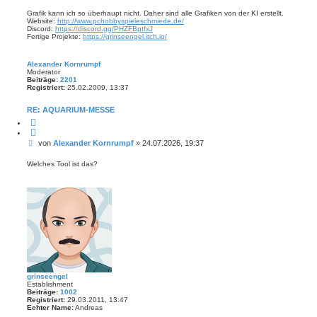
e
e
r
i
Grafik kann ich so überhaupt nicht. Daher sind alle Grafiken von der KI erstellt.
e
Website:
http://www.pchobbyspieleschmiede.de/
t
n
Discord:
https://discord.gg/PHZFBptfxJ
r
Fertige Projekte:
https://grinseengel.itch.io/
a
g
Alexander Kornrumpf
Moderator
Beiträge:
2201
Registriert:
25.02.2009, 13:37
RE: AQUARIUM-MESSE
Z
i
t
B
von
Alexander Kornrumpf
»
24.07.2026, 19:37
i
e
e
r
i
Welches Tool ist das?
e
t
n
r
a
g
grinseengel
Establishment
Beiträge:
1002
Registriert:
29.03.2011, 13:47
Echter Name:
Andreas