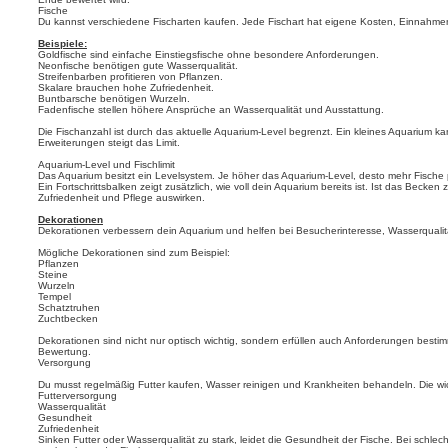
Fische
Du kannst verschiedene Fischarten kaufen. Jede Fischart hat eigene Kosten, Einnahme
Beispiele:
Goldfische sind einfache Einstiegsfische ohne besondere Anforderungen.
Neonfische benötigen gute Wasserqualität.
Streifenbarben profitieren von Pflanzen.
Skalare brauchen hohe Zufriedenheit.
Buntbarsche benötigen Wurzeln.
Fadenfische stellen höhere Ansprüche an Wasserqualität und Ausstattung.
Die Fischanzahl ist durch das aktuelle Aquarium-Level begrenzt. Ein kleines Aquarium 
Erweiterungen steigt das Limit.
Aquarium-Level und Fischlimit
Das Aquarium besitzt ein Levelsystem. Je höher das Aquarium-Level, desto mehr Fische 
Ein Fortschrittsbalken zeigt zusätzlich, wie voll dein Aquarium bereits ist. Ist das Becken 
Zufriedenheit und Pflege auswirken.
Dekorationen
Dekorationen verbessern dein Aquarium und helfen bei Besucherinteresse, Wasserqualitä
Mögliche Dekorationen sind zum Beispiel:
Pflanzen
Steine
Wurzeln
Tempel
Schatztruhen
Zuchtbecken
Dekorationen sind nicht nur optisch wichtig, sondern erfüllen auch Anforderungen besti
Bewertung.
Versorgung
Du musst regelmäßig Futter kaufen, Wasser reinigen und Krankheiten behandeln. Die wic
Futterversorgung
Wasserqualität
Gesundheit
Zufriedenheit
Sinken Futter oder Wasserqualität zu stark, leidet die Gesundheit der Fische. Bei schle