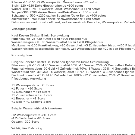
Pflanze -80 +150 +5 Wasserqualität, Wasserbonus +70 sofort
Stein -120 +220 Deko-/Besucherbonus +100 sofort
Wurzel -180 +350 +8 Wasserqualität, Wasserbonus +170 sofort
Tempel -300 +700 starker Besucher-/Deko-Bonus +400 sofort
Schatztruhe -500 +1200 starker Besucher-/Deko-Bonus +700 sofort
Zuchtbecken -750 +900 höhere Nachwuchschance +150 sofort
Dekorationen sind oft sehr effizient, weil sie zusätzlich Besucher, Wasserqualität, Zufr
Versorgungskäufe
Kauf Kosten Direkter Effekt Scorewirkung
Futter kaufen -25 +30 Futter bis zu +300 Pflegebonus
Wasser reinigen -30 +35 Wasserqualität bis zu +700 Pflegebonus
Medikamente -150 Krankheit weg, +20 Gesundheit, +5 Zufriedenheit bis zu +400 Pfleg
Wasser reinigen ist scoremäßig sehr stark, weil Wasserqualität mit ×20 in den Pflegebon
Kurzereignisse
Ereignis Beheben kostet Bei Beheben Ignorieren-Risiko Scorewirkung
Filter verstopft -35 Gold +5 Wasserqualität 60%: -18 Wasser, 25%: -5 Gesundheit Behe
Futter schwimmt oben -20 Gold +4 Zufriedenheit 70%: -8 Wasser, 35%: -4 Gesundheit B
Wasser trübt sich -30 Gold +6 Wasserqualität 100%: -12 Wasser, -4 Zufriedenheit Ignorier
Fisch wirkt nervös -25 Gold +6 Zufriedenheit 100%: -12 Zufriedenheit, 25%: -2 Besuche
Pflegebonus-Auswirkung
+1 Wasserqualität = +20 Score
+1 Futter = +10 Score
+1 Gesundheit = +15 Score
+1 Zufriedenheit = +20 Score
+1 Besucher = +3 Score
+1 Gold = +1 Score+1 Score
Beispiel Wasser trübt sich ignorieren:
-12 Wasserqualität = -240 Score
-4 Zufriedenheit = -80 Score
Gesamt: -320 Score
Wichtig fürs Balancing
Fische bringen hohen direkten Score und Einnahmen, erzeugen aber Pflegekosten. Dekora