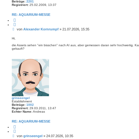
Beiträge:
2201
Registriert:
25.02.2009, 13:37
RE: AQUARIUM-MESSE
Z
i
t
B
von
Alexander Kornrumpf
»
21.07.2026, 15:35
i
e
e
r
i
Hi,
e
t
n
die Assets sehen "ein bisschen" nach AI aus, aber gemessen daran sehr hochwertig. K
r
gekauft?
a
g
grinseengel
Establishment
Beiträge:
1002
Registriert:
29.03.2011, 13:47
Echter Name:
Andreas
RE: AQUARIUM-MESSE
Z
i
t
B
von
grinseengel
»
24.07.2026, 10:35
i