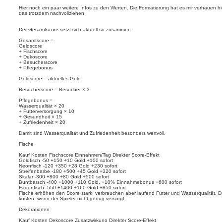
g
Hier noch ein paar weitere Infos zu den Werten. Die Formatierung hat es mir verhauen 
das trotzdem nachvollziehen.
Der Gesamtscore setzt sich aktuell so zusammen:
Gesamtscore =
Geldscore
+ Fischscore
+ Dekoscore
+ Besucherscore
+ Pflegebonus
Geldscore = aktuelles Gold
Besucherscore = Besucher × 3
Pflegebonus =
Wasserqualität × 20
+ Futterversorgung × 10
+ Gesundheit × 15
+ Zufriedenheit × 20
Damit sind Wasserqualität und Zufriedenheit besonders wertvoll.
Fische
Kauf Kosten Fischscore Einnahmen/Tag Direkter Score-Effekt
Goldfisch -50 +150 +10 Gold +100 sofort
Neonfisch -120 +350 +28 Gold +230 sofort
Streifenbarbe -180 +500 +45 Gold +320 sofort
Skalar -300 +800 +80 Gold +500 sofort
Buntbarsch -400 +1000 +110 Gold, +10% Einnahmebonus +600 sofort
Fadenfisch -550 +1400 +160 Gold +850 sofort
Fische erhöhen den Score stark, verbrauchen aber laufend Futter und Wasserqualität. D
kosten, wenn der Spieler nicht genug versorgt.
Dekorationen
Kauf Kosten Dekoscore Zusatzwirkung Direkter Score-Effekt