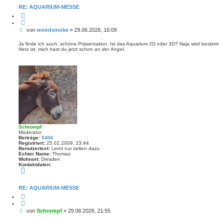
t
RE: AQUARIUM-MESSE
a
Z
k
i
t
t
d
B
von
woodsmoke
»
29.06.2026, 16:09
i
a
e
e
t
r
e
i
Ja finde ich auch, schöne Präsentation. Ist das Aquarium 2D oder 3D? Naja wird bestim
e
n
Netz
ist, mich hast du jetzt schon
an der Angel
.
t
n
v
r
o
a
n
w
g
o
o
d
s
m
o
k
e
Schrompf
Moderator
Beiträge:
5406
Registriert:
25.02.2009, 23:44
Benutzertext:
Lernt nur selten dazu
Echter Name:
Thomas
Wohnort:
Dresden
Kontaktdaten:
K
o
n
t
RE: AQUARIUM-MESSE
a
Z
k
i
t
t
d
B
von
Schrompf
»
29.06.2026, 21:55
i
a
e
e
t