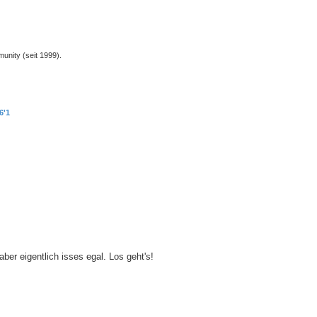
unity (seit 1999).
6'1
aber eigentlich isses egal. Los geht's!