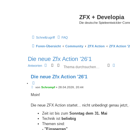
ZFX + Developia
Die deutsche Spieleentwickler-Comm
Schnellzugriff
FAQ
Foren-Übersicht
Community
ZFX Action
ZFX Action '2
Die neue Zfx Action '26'1
S
E
Antworten
u
r
c
w
Die neue Zfx Action '26'1
h
e
e
i
Z
t
B
i
von
Schrompf
»
28.04.2026, 20:44
e
e
t
r
i
Moin!
i
t
t
e
r
e
r
a
Die neue ZFX Action startet... nicht unbedingt genau jetzt, 
S
e
g
u
n
Zeit ist bis zum
Sonntag dem 31. Mai
c
h
Technik ist
beliebig
e
Themen sind:
- "Einsperren"