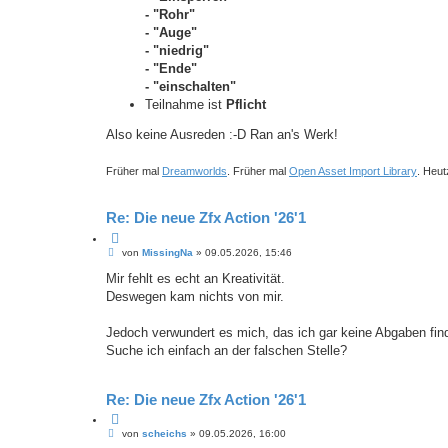
- "Rohr"
- "Auge"
- "niedrig"
- "Ende"
- "einschalten"
Teilnahme ist
Pflicht
Also keine Ausreden :-D Ran an's Werk!
Früher mal
Dreamworlds
. Früher mal
Open Asset Import Library
. Heut
Re: Die neue Zfx Action '26'1
Z
B
i
von
MissingNa
»
09.05.2026, 15:46
e
t
i
Mir fehlt es echt an Kreativität.
i
t
e
Deswegen kam nichts von mir.
r
r
a
e
g
Jedoch verwundert es mich, das ich gar keine Abgaben fin
n
Suche ich einfach an der falschen Stelle?
Re: Die neue Zfx Action '26'1
Z
B
i
von
scheichs
»
09.05.2026, 16:00
e
t