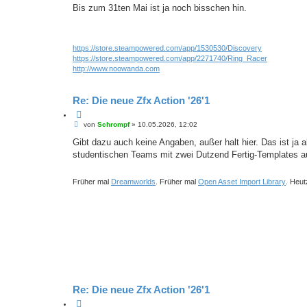
i
Bis zum 31ten Mai ist ja noch bisschen hin.
i
t
e
r
r
a
e
g
n
https://store.steampowered.com/app/1530530/Discovery
https://store.steampowered.com/app/2271740/Ring_Racer
http://www.noowanda.com
Re: Die neue Zfx Action '26'1
Z
B
i
von
Schrompf
»
10.05.2026, 12:02
e
t
i
Gibt dazu auch keine Angaben, außer halt hier. Das ist ja 
i
t
e
studentischen Teams mit zwei Dutzend Fertig-Templates auf
r
r
a
e
g
n
Früher mal
Dreamworlds
. Früher mal
Open Asset Import Library
. Heut
Re: Die neue Zfx Action '26'1
Z