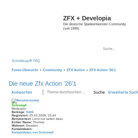
ZFX + Developia
Die deutsche Spieleentwickler-Community
(seit 1999).
Schnellzugriff
FAQ
Foren-Übersicht
Community
ZFX Action
ZFX Action '26'1
Die neue Zfx Action '26'1
Antworten
Suche
Erweiterte Suc
Schrompf
Moderator
Beiträge:
5406
Registriert:
25.02.2009, 23:44
Benutzertext:
Lernt nur selten dazu
Echter Name:
Thomas
Wohnort:
Dresden
Kontaktdaten:
Kontaktdaten von Schrompf