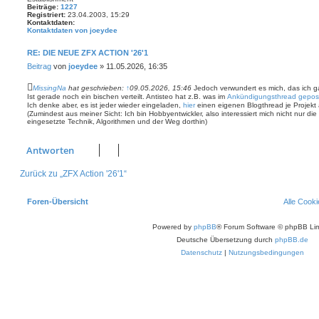
Beiträge:
1227
Registriert:
23.04.2003, 15:29
Kontaktdaten:
Kontaktdaten von joeydee
RE: DIE NEUE ZFX ACTION '26'1
Beitrag
von
joeydee
»
11.05.2026, 16:35
MissingNa
hat geschrieben:
↑
09.05.2026, 15:46
Jedoch verwundert es mich, das ich g
Ist gerade noch ein bischen verteilt. Antisteo hat z.B. was im
Ankündigungsthread gepos
Ich denke aber, es ist jeder wieder eingeladen,
hier
einen eigenen Blogthread je Projekt a
(Zumindest aus meiner Sicht: Ich bin Hobbyentwickler, also interessiert mich nicht nur di
eingesetzte Technik, Algorithmen und der Weg dorthin)
Antworten
Zurück zu „ZFX Action '26'1“
Foren-Übersicht
Alle Cook
Powered by
phpBB
® Forum Software © phpBB Lim
Deutsche Übersetzung durch
phpBB.de
Datenschutz
|
Nutzungsbedingungen