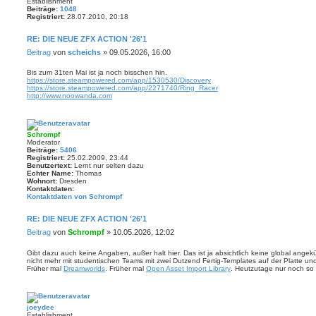
Establishment
Beiträge:
1048
Registriert:
28.07.2010, 20:18
RE: DIE NEUE ZFX ACTION '26'1
Beitrag
von
scheichs
»
09.05.2026, 16:00
Bis zum 31ten Mai ist ja noch bisschen hin.
https://store.steampowered.com/app/1530530/Discovery
https://store.steampowered.com/app/2271740/Ring_Racer
http://www.noowanda.com
Schrompf
Moderator
Beiträge:
5406
Registriert:
25.02.2009, 23:44
Benutzertext:
Lernt nur selten dazu
Echter Name:
Thomas
Wohnort:
Dresden
Kontaktdaten:
Kontaktdaten von Schrompf
RE: DIE NEUE ZFX ACTION '26'1
Beitrag
von
Schrompf
»
10.05.2026, 12:02
Gibt dazu auch keine Angaben, außer halt hier. Das ist ja absichtlich keine global ange
nicht mehr mit studentischen Teams mit zwei Dutzend Fertig-Templates auf der Platte un
Früher mal
Dreamworlds
. Früher mal
Open Asset Import Library
. Heutzutage nur noch so 
joeydee
Establishment