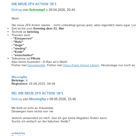
DIE NEUE ZFX ACTION '26'1
Beitrag
von
Schrompf
»
28.04.2026, 20:44
Moin!
Die neue ZFX Action startet... nicht unbedingt genau jetzt, aber eigentlich isses egal. Los
Zeit ist bis zum
Sonntag dem 31. Mai
Technik ist
beliebig
Themen sind:
- "Einsperren"
- "Rohr"
- "Auge"
- "niedrig"
- "Ende"
- "einschalten"
Teilnahme ist
Pflicht
Also keine Ausreden :-D Ran an's Werk!
Früher mal
Dreamworlds
. Früher mal
Open Asset Import Library
. Heutzutage nur noch so 
MissingNa
Beiträge:
4
Registriert:
29.08.2025, 09:39
RE: DIE NEUE ZFX ACTION '26'1
Beitrag
von
MissingNa
»
09.05.2026, 15:46
Mir fehlt es echt an Kreativität.
Deswegen kam nichts von mir.
Jedoch verwundert es mich, das ich gar keine Abgaben finden kann.
Suche ich einfach an der falschen Stelle?
scheichs