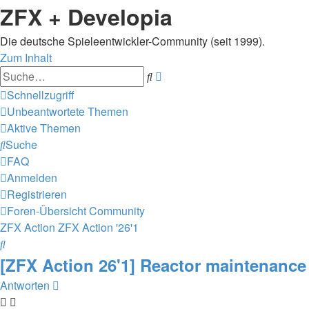
ZFX + Developia
Die deutsche Spieleentwickler-Community (seit 1999).
Zum Inhalt
Erweiterte
Suche
Suche
Schnellzugriff
Unbeantwortete Themen
Aktive Themen
Suche
FAQ
Anmelden
Registrieren
Foren-Übersicht
Community
ZFX Action
ZFX Action '26'1
Suche
[ZFX Action 26'1] Reactor maintenance
Antworten