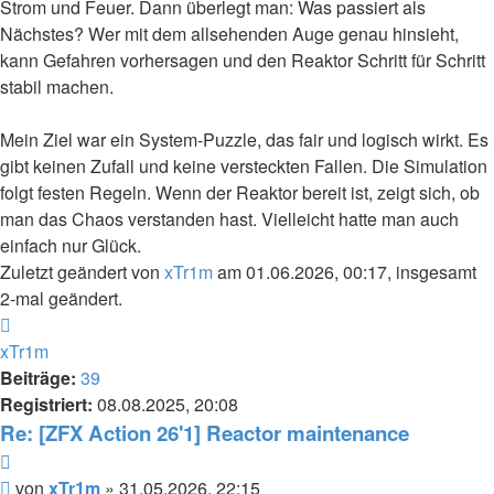
Strom und Feuer. Dann überlegt man: Was passiert als
Nächstes? Wer mit dem allsehenden Auge genau hinsieht,
kann Gefahren vorhersagen und den Reaktor Schritt für Schritt
stabil machen.
Mein Ziel war ein System-Puzzle, das fair und logisch wirkt. Es
gibt keinen Zufall und keine versteckten Fallen. Die Simulation
folgt festen Regeln. Wenn der Reaktor bereit ist, zeigt sich, ob
man das Chaos verstanden hast. Vielleicht hatte man auch
einfach nur Glück.
Zuletzt geändert von
xTr1m
am 01.06.2026, 00:17, insgesamt
2-mal geändert.
Nach
oben
xTr1m
Beiträge:
39
Registriert:
08.08.2025, 20:08
Re: [ZFX Action 26'1] Reactor maintenance
Zitieren
Beitrag
von
xTr1m
»
31.05.2026, 22:15