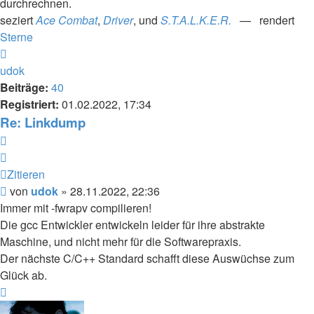
durchrechnen.
seziert
Ace Combat
,
Driver
, und
S.T.A.L.K.E.R.
— rendert
Sterne
Nach
oben
udok
Beiträge:
40
Registriert:
01.02.2022, 17:34
Re: Linkdump
Zitieren
Zitieren
Beitrag
von
udok
»
28.11.2022, 22:36
Immer mit -fwrapv compilieren!
Die gcc Entwickler entwickeln leider für ihre abstrakte
Maschine, und nicht mehr für die Softwarepraxis.
Der nächste C/C++ Standard schafft diese Auswüchse zum
Glück ab.
Nach
oben