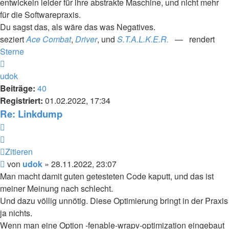
entwickeln leider für ihre abstrakte Maschine, und nicht mehr
für die Softwarepraxis.
Du sagst das, als wäre das was Negatives.
seziert
Ace Combat
,
Driver
, und
S.T.A.L.K.E.R.
— rendert
Sterne
Nach
oben
udok
Beiträge:
40
Registriert:
01.02.2022, 17:34
Re: Linkdump
Zitieren
Zitieren
Beitrag
von
udok
»
28.11.2022, 23:07
Man macht damit guten getesteten Code kaputt, und das ist
meiner Meinung nach schlecht.
Und dazu völlig unnötig. Diese Optimierung bringt in der Praxis
ja nichts.
Wenn man eine Option -fenable-wrapv-optimization eingebaut