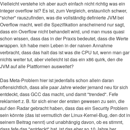
Vielleicht verstehe ich aber auch einfach nicht richtig was ein
integer overflow ist? Es ist, zum Vergleich, erstaunlich schwer,
"sicher" rauszufinden, was die vollständig definierte JVM bei
Overflow macht, weil die Spezifikation anscheinend nur sagt,
dass ein Overflow nicht behandelt wird, und man muss quasi
schon wissen, dass das in der Praxis bedeutet, dass die Werte
wrappen. Ich habe mein Leben in der naiven Annahme
verbracht, dass das halt das ist was die CPU tut, wenn man gar
nichts weiter tut, aber vielleicht ist das ein x86 quirk, den die
JVM auf alle Plattformen ausweitet?
Das Meta-Problem hier ist jedenfalls schon allein daran
offensichtlich, dass alle paar Jahre wieder jemand neu für sich
entdeckt, dass GCC das macht, und damit "trended". Fefe
reklamiert z. B. für sich einer der ersten gewesen zu sein, die
auf den Radar gebracht haben, dass das ein Security Problem
sein könnte (das ist vermutlich der Linux-Kernel-Bug, den dot in
seinem Beitrag nennt) und unabhängig davon, ob es stimmt,
dass fefe das "entdeckt" hat, ist das eher so 10 Jahre her.