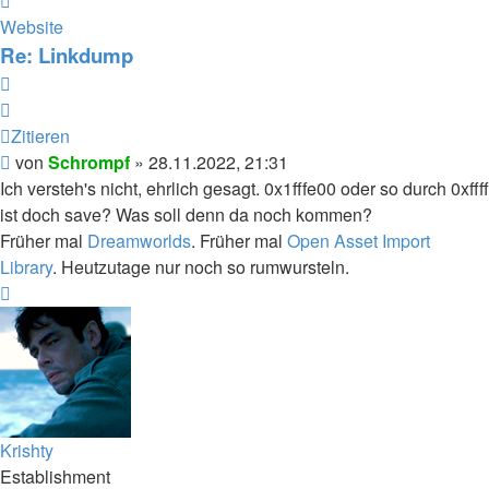
von
Website
Schrompf
Re: Linkdump
Zitieren
Zitieren
Beitrag
von
Schrompf
»
28.11.2022, 21:31
Ich versteh's nicht, ehrlich gesagt. 0x1fffe00 oder so durch 0xffff
ist doch save? Was soll denn da noch kommen?
Früher mal
Dreamworlds
. Früher mal
Open Asset Import
Library
. Heutzutage nur noch so rumwursteln.
Nach
oben
Krishty
Establishment