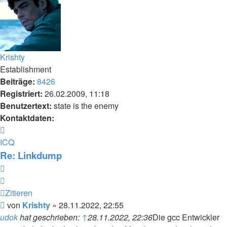
Krishty
Establishment
Beiträge:
8426
Registriert:
26.02.2009, 11:18
Benutzertext:
state is the enemy
Kontaktdaten:
Kontaktdaten
von
ICQ
Krishty
Re: Linkdump
Zitieren
Zitieren
Beitrag
von
Krishty
»
28.11.2022, 22:55
udok
hat geschrieben:
↑
28.11.2022, 22:36
Die gcc Entwickler