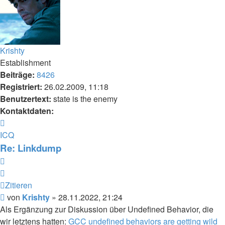
Krishty
Establishment
Beiträge:
8426
Registriert:
26.02.2009, 11:18
Benutzertext:
state is the enemy
Kontaktdaten:
Kontaktdaten
von
ICQ
Krishty
Re: Linkdump
Zitieren
Zitieren
Beitrag
von
Krishty
»
28.11.2022, 21:24
Als Ergänzung zur Diskussion über Undefined Behavior, die
wir letztens hatten:
GCC undefined behaviors are getting wild