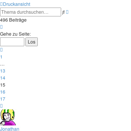
Druckansicht
Erweiterte
Suche
Suche
496 Beiträge
Seite
15
Gehe zu Seite:
von
17
Vorherige
1
…
13
14
15
16
17
Nächste
Jonathan