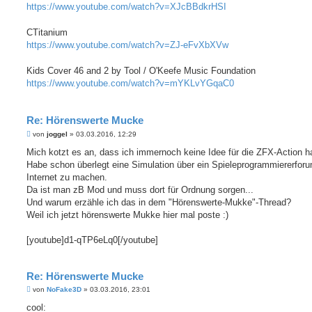
https://www.youtube.com/watch?v=XJcBBdkrHSI
CTitanium
https://www.youtube.com/watch?v=ZJ-eFvXbXVw
Kids Cover 46 and 2 by Tool / O'Keefe Music Foundation
https://www.youtube.com/watch?v=mYKLvYGqaC0
Re: Hörenswerte Mucke
B
von
joggel
»
03.03.2016, 12:29
e
i
Mich kotzt es an, dass ich immernoch keine Idee für die ZFX-Action h
t
Habe schon überlegt eine Simulation über ein Spieleprogrammiererfor
r
a
Internet zu machen.
g
Da ist man zB Mod und muss dort für Ordnung sorgen...
Und warum erzähle ich das in dem "Hörenswerte-Mukke"-Thread?
Weil ich jetzt hörenswerte Mukke hier mal poste :)
[youtube]d1-qTP6eLq0[/youtube]
Re: Hörenswerte Mucke
B
von
NoFake3D
»
03.03.2016, 23:01
e
i
cool: