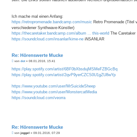
Ich mache mal einen Anfang:
https://retropromenade.bandcamp.com/music
Retro Promenade (Titel v
verschiedener Synthwave-Künstler)
https://thecaretaker.bandcamp.com/album ... this-world
The Caretaker
https://soundcloud.com/insanlar/kime-ne
iNSANLAR
Re: Hörenswerte Mucke
B
von
dot
»
08.01.2016, 15:41
e
i
https://play.spotify.com/artist/6BF0bXbsdujMSMeFZBGcBq
t
https://play.spotify.com/artist/2qvP9yerCZCS0U1gZU8wYp
r
a
g
https://www.youtube.com/user/MrSuicideSheep
https://www.youtube.com/user/MonstercatMedia
https://soundcloud.com/veorra
Re: Hörenswerte Mucke
B
von
joggel
»
09.01.2016, 07:29
e