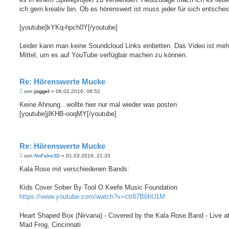
r
a
ich gern kreativ bin. Ob es hörenswert ist muss jeder für sich entscheid
g
[youtube]kYKq-hpch0Y[/youtube]
Leider kann man keine Soundcloud Links einbetten. Das Video ist mehr
Mittel, um es auf YouTube verfügbar machen zu können.
Re: Hörenswerte Mucke
B
von
joggel
»
06.02.2016, 08:52
e
i
Keine Ahnung...wollte hier nur mal wieder was posten
t
[youtube]jlKHB-ooqMY[/youtube]
r
a
g
Re: Hörenswerte Mucke
B
von
NoFake3D
»
01.03.2016, 21:33
e
i
Kala Rose mit verschiedenen Bands:
t
r
a
Kids Cover Sober By Tool O Keefe Music Foundation
g
https://www.youtube.com/watch?v=ctt87B6hU1M
Heart Shaped Box (Nirvana) - Covered by the Kala Rose Band - Live at
Mad Frog, Cincinnati