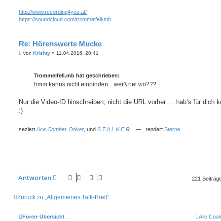
http://www.recording4you.at/
https://soundcloud.com/trommelfell-mb
Re: Hörenswerte Mucke
B
von
Krishty
»
11.04.2016, 20:41
e
i
t
Trommelfell.mb hat geschrieben:
r
a
hmm kanns nicht einbinden... weiß net wo???
g
Nur die Video-ID hinschreiben, nicht die URL vorher … hab’s für dich ko
:)
seziert
Ace Combat
,
Driver
, und
S.T.A.L.K.E.R.
— rendert
Sterne
Antworten
221 Beiträg
Zurück zu „Allgemeines Talk-Brett“
Foren-Übersicht
Alle Coo