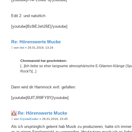
Edit 2: und natürlich
[youtube]Bz8iEJeh26E[/youtube]
Re: Hörenswerte Mucke
B
von
dot
»
26.01.2016, 13:24
e
i
t
Chromanoid hat geschrieben:
r
a
[...]Ich liebe so eher langsame atmosphärische E-Gitarren-Klänge (S
g
Rock?)[...]
Dann wird dir Hammock evtl. gefallen:
[youtube]6UlTJR9FY8Y[/youtube]
Re: Hörenswerte Mucke
B
von
CrystalCoder
»
26.01.2016, 23:45
e
i
Als ich ursprünglich gelernt hab Musik zu produzieren, hatte ich immer
t
es in einem Spieleprojekt zu verwenden. Heutzutage mach ich es lieber