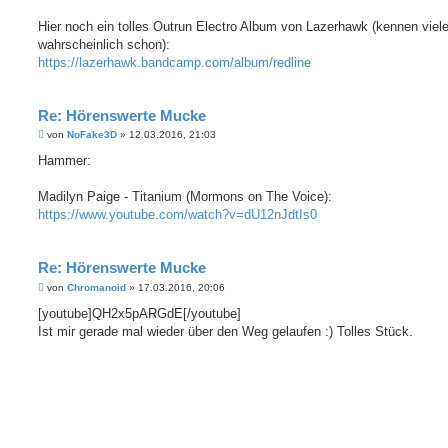
Hier noch ein tolles Outrun Electro Album von Lazerhawk (kennen viel
wahrscheinlich schon):
https://lazerhawk.bandcamp.com/album/redline
Re: Hörenswerte Mucke
B
von
NoFake3D
»
12.03.2016, 21:03
e
i
Hammer:
t
r
a
Madilyn Paige - Titanium (Mormons on The Voice):
g
https://www.youtube.com/watch?v=dU12nJdtIs0
Re: Hörenswerte Mucke
B
von
Chromanoid
»
17.03.2016, 20:06
e
i
[youtube]QH2x5pARGdE[/youtube]
t
Ist mir gerade mal wieder über den Weg gelaufen :) Tolles Stück.
r
a
g