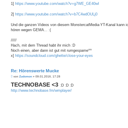
i
1]
https://www.youtube.com/watch?v=g7WE_GE40wI
t
r
a
2]
https://www.youtube.com/watch?v=b7C4wdOULj0
g
Und die ganzen Videos von diesem MonstercatMedia-YT-Kanal kann ic
hören wegen GEMA... :(
/////
Hach, mit dem Thread habt ihr mich :D
Noch einen, aber dann ist gut mit rumgespame^^
x]
https://soundcloud.com/ghette/close-your-eyes
Re: Hörenswerte Mucke
B
von
Zudomon
»
09.01.2016, 17:28
e
TECHNOBASE <3
i
:D :D :D
t
http://www.technobase.fm/wmplayer/
r
a
g