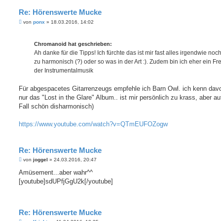
Re: Hörenswerte Mucke
B
von
ponx
»
18.03.2016, 14:02
e
i
t
Chromanoid hat geschrieben:
r
a
Ah danke für die Tipps! Ich fürchte das ist mir fast alles irgendwie noc
g
zu harmonisch (?) oder so was in der Art :). Zudem bin ich eher ein F
der Instrumentalmusik
Für abgespacetes Gitarrenzeugs empfehle ich Barn Owl. ich kenn dav
nur das "Lost in the Glare" Album.. ist mir persönlich zu krass, aber au
Fall schön disharmonisch)
https://www.youtube.com/watch?v=QTmEUFOZogw
Re: Hörenswerte Mucke
B
von
joggel
»
24.03.2016, 20:47
e
i
Amüsement...aber wahr^^
t
[youtube]sdUPfjGgU2k[/youtube]
r
a
g
Re: Hörenswerte Mucke