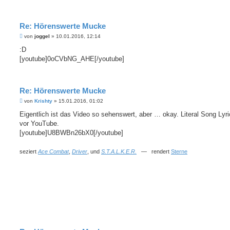
Re: Hörenswerte Mucke
B
von
joggel
»
10.01.2016, 12:14
e
i
:D
t
[youtube]0oCVbNG_AHE[/youtube]
r
a
g
Re: Hörenswerte Mucke
B
von
Krishty
»
15.01.2016, 01:02
e
i
Eigentlich ist das Video so sehenswert, aber … okay. Literal Song Lyr
t
vor YouTube.
r
a
[youtube]U8BWBn26bX0[/youtube]
g
seziert
Ace Combat
,
Driver
, und
S.T.A.L.K.E.R.
— rendert
Sterne