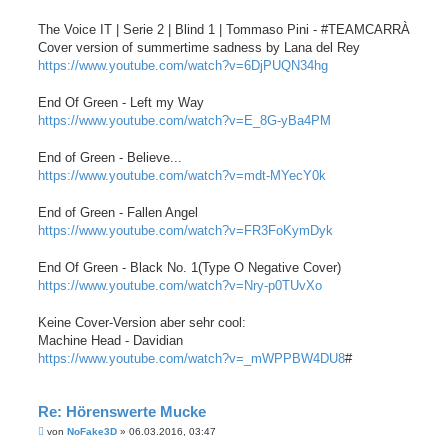
t
r
a
The Voice IT | Serie 2 | Blind 1 | Tommaso Pini - #TEAMCARRÀ
g
Cover version of summertime sadness by Lana del Rey
https://www.youtube.com/watch?v=6DjPUQN34hg
End Of Green - Left my Way
https://www.youtube.com/watch?v=E_8G-yBa4PM
End of Green - Believe...
https://www.youtube.com/watch?v=mdt-MYecY0k
End of Green - Fallen Angel
https://www.youtube.com/watch?v=FR3FoKymDyk
End Of Green - Black No. 1(Type O Negative Cover)
https://www.youtube.com/watch?v=Nry-p0TUvXo
Keine Cover-Version aber sehr cool:
Machine Head - Davidian
https://www.youtube.com/watch?v=_mWPPBW4DU8
#
Re: Hörenswerte Mucke
B
von
NoFake3D
»
06.03.2016, 03:47
e