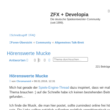
ZFX + Developia
Die deutsche Spieleentwickler-Community
(seit 1999).
Schnellzugriff
FAQ
Foren-Übersicht
Community
Allgemeines Talk-Brett
Hörenswerte Mucke
Suche
Erweiterte Suche
Antworten
221 Beiträg
Hörenswerte Mucke
B
von
Chromanoid
»
08.01.2016, 12:31
e
i
Mich hat gerade der
Spiele-Engine-Thread
dazu inspiriert, dass wir mal
t
Thema brauchen :) auf die Schnelle habe ich keinen bestehenden Beit
r
a
gefunden...
g
Ich finde die Musik, die man hier postet, sollte zumindest online frei hö
sein. Die Links sollten natürlich außerdem rechtlich unproblematisch se