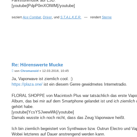
Fahrstuhlmusik auf LSD.
r
a
[youtube]PdpP0mXOlWM[/youtube]
g
seziert
Ace Combat
,
Driver
, und
S.T.A.L.K.E.R.
— rendert
Sterne
Re: Hörenswerte Mucke
B
von
Chromanoid
»
12.03.2016, 10:45
e
i
Ja, Vaporwave ist ziemlich cool. :)
t
https://plaza.one/
ist ein diesem Genre gewidmetes Internetradio.
r
a
g
FLORAL SHOPPE von Macintosh Plus war tatsächlich das erste Vap
Album, das bei mir auf dem Smartphone gelandet ist und ich
ziemlich 
gehört habe.
[youtube]YcsYSJwewWk[/youtube]
Damals wusste ich noch nicht, dass das Zeug Vaporwave heißt.
Ich bin ziemlich begeistert von Synthwave bzw. Outrun Electro und V
Wobei letzteres auf Dauer anstrengend werden kann.