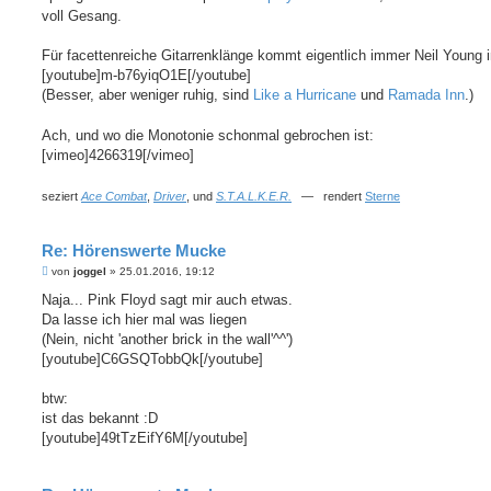
voll Gesang.
Für facettenreiche Gitarrenklänge kommt eigentlich immer Neil Young i
[youtube]m-b76yiqO1E[/youtube]
(Besser, aber weniger ruhig, sind
Like a Hurricane
und
Ramada Inn
.)
Ach, und wo die Monotonie schonmal gebrochen ist:
[vimeo]4266319[/vimeo]
seziert
Ace Combat
,
Driver
, und
S.T.A.L.K.E.R.
— rendert
Sterne
Re: Hörenswerte Mucke
B
von
joggel
»
25.01.2016, 19:12
e
i
Naja... Pink Floyd sagt mir auch etwas.
t
Da lasse ich hier mal was liegen
r
a
(Nein, nicht 'another brick in the wall'^^')
g
[youtube]C6GSQTobbQk[/youtube]
btw:
ist das bekannt :D
[youtube]49tTzEifY6M[/youtube]