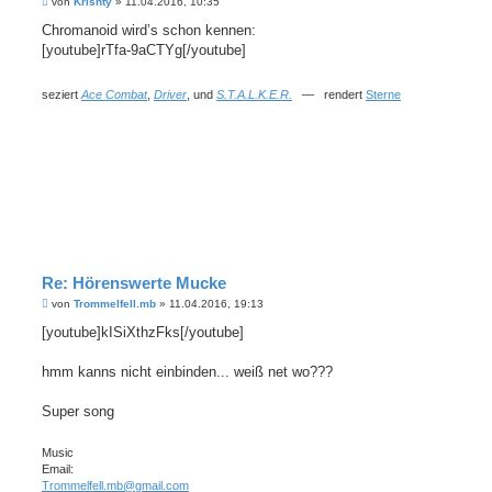
B
von
Krishty
»
11.04.2016, 10:35
e
i
Chromanoid wird’s schon kennen:
t
[youtube]rTfa-9aCTYg[/youtube]
r
a
g
seziert
Ace Combat
,
Driver
, und
S.T.A.L.K.E.R.
— rendert
Sterne
Re: Hörenswerte Mucke
B
von
Trommelfell.mb
»
11.04.2016, 19:13
e
i
[youtube]kISiXthzFks[/youtube]
t
r
a
hmm kanns nicht einbinden... weiß net wo???
g
Super song
Music
Email:
Trommelfell.mb@gmail.com