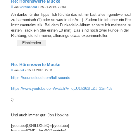
Re: Hörenswerte Mucke
B
von
Chromanoid
»
25.01.2016, 22:03
e
i
Ah danke für die Tipps! Ich fürchte das ist mir fast alles irgendwie no
t
zu harmonisch (?) oder so was in der Art :). Zudem bin ich eher ein Fr
r
a
Instrumentalmusik. Bei dem Funkadelic-Album schalte ich meistens n
g
ersten Track ein (die ersten 10 min). Das sind noch zwei Funde in der
Richtung, die ich meine, allerdings etwas experimenteller:
Re: Hörenswerte Mucke
B
von
dot
»
25.01.2016, 22:11
e
i
https://soundcloud.com/lull-sounds
t
r
a
https://www.youtube.com/watch?v=qEU1Ir363IE&t=33m43s
g
;)
Und auch immer gut: Jon Hopkins
[youtube]Q04ILDXe3QE[/youtube]
[youtube]i7f4FLUwuP0[/youtube]