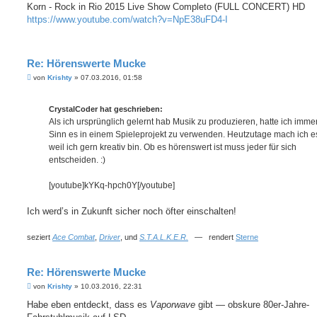
i
Korn - Rock in Rio 2015 Live Show Completo (FULL CONCERT) HD
t
https://www.youtube.com/watch?v=NpE38uFD4-I
r
a
g
Re: Hörenswerte Mucke
B
von
Krishty
»
07.03.2016, 01:58
e
i
t
CrystalCoder hat geschrieben:
r
a
Als ich ursprünglich gelernt hab Musik zu produzieren, hatte ich imme
g
Sinn es in einem Spieleprojekt zu verwenden. Heutzutage mach ich es
weil ich gern kreativ bin. Ob es hörenswert ist muss jeder für sich
entscheiden. :)
[youtube]kYKq-hpch0Y[/youtube]
Ich werd’s in Zukunft sicher noch öfter einschalten!
seziert
Ace Combat
,
Driver
, und
S.T.A.L.K.E.R.
— rendert
Sterne
Re: Hörenswerte Mucke
B
von
Krishty
»
10.03.2016, 22:31
e
i
Habe eben entdeckt, dass es
Vaporwave
gibt — obskure 80er-Jahre-
t