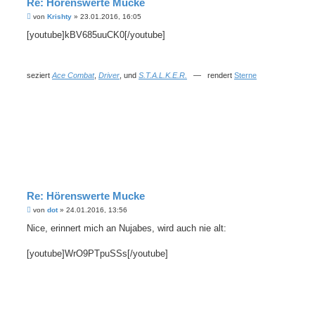
Re: Hörenswerte Mucke
B
von
Krishty
»
23.01.2016, 16:05
e
i
[youtube]kBV685uuCK0[/youtube]
t
r
a
g
seziert
Ace Combat
,
Driver
, und
S.T.A.L.K.E.R.
— rendert
Sterne
Re: Hörenswerte Mucke
B
von
dot
»
24.01.2016, 13:56
e
i
Nice, erinnert mich an Nujabes, wird auch nie alt:
t
r
a
[youtube]WrO9PTpuSSs[/youtube]
g