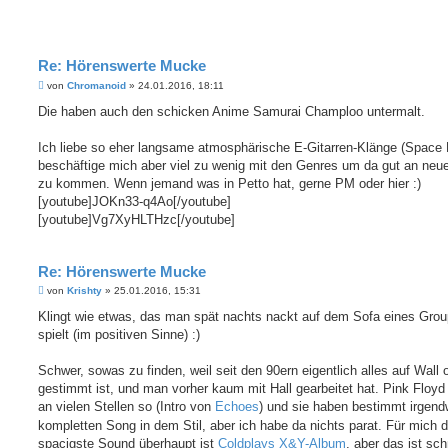
Re: Hörenswerte Mucke
B
von
Chromanoid
»
24.01.2016, 18:11
e
i
Die haben auch den schicken Anime Samurai Champloo untermalt.
t
r
a
Ich liebe so eher langsame atmosphärische E-Gitarren-Klänge (Space
g
beschäftige mich aber viel zu wenig mit den Genres um da gut an neu
zu kommen. Wenn jemand was in Petto hat, gerne PM oder hier :)
[youtube]JOKn33-q4Ao[/youtube]
[youtube]Vg7XyHLTHzc[/youtube]
Re: Hörenswerte Mucke
B
von
Krishty
»
25.01.2016, 15:31
e
i
Klingt wie etwas, das man spät nachts nackt auf dem Sofa eines Grou
t
spielt (im positiven Sinne) :)
r
a
g
Schwer, sowas zu finden, weil seit den 90ern eigentlich alles auf Wall
gestimmt ist, und man vorher kaum mit Hall gearbeitet hat. Pink Floyd
an vielen Stellen so (Intro von
Echoes
) und sie haben bestimmt irgend
kompletten Song in dem Stil, aber ich habe da nichts parat. Für mich d
spacigste Sound überhaupt ist
Coldplays X&Y-Album
, aber das ist sch