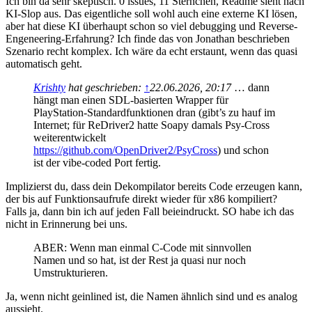
Ich bin da sehr skeptisch. 0 issues, 11 Sternchen, Readme sieht nach
KI-Slop aus. Das eigentliche soll wohl auch eine externe KI lösen,
aber hat diese KI überhaupt schon so viel debugging und Reverse-
Engeneering-Erfahrung? Ich finde das von Jonathan beschrieben
Szenario recht komplex. Ich wäre da echt erstaunt, wenn das quasi
automatisch geht.
Krishty
hat geschrieben:
↑
22.06.2026, 20:17
… dann
hängt man einen SDL-basierten Wrapper für
PlayStation-Standardfunktionen dran (gibt’s zu hauf im
Internet; für ReDriver2 hatte Soapy damals Psy-Cross
weiterentwickelt
https://github.com/OpenDriver2/PsyCross
) und schon
ist der vibe-coded Port fertig.
Implizierst du, dass dein Dekompilator bereits Code erzeugen kann,
der bis auf Funktionsaufrufe direkt wieder für x86 kompiliert?
Falls ja, dann bin ich auf jeden Fall beieindruckt. SO habe ich das
nicht in Erinnerung bei uns.
ABER: Wenn man einmal C-Code mit sinnvollen
Namen und so hat, ist der Rest ja quasi nur noch
Umstrukturieren.
Ja, wenn nicht geinlined ist, die Namen ähnlich sind und es analog
aussieht.