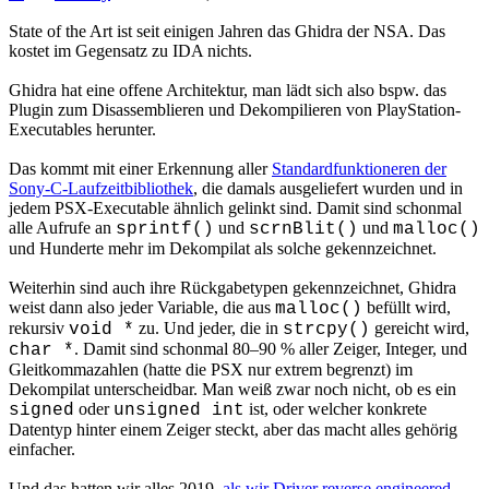
State of the Art ist seit einigen Jahren das Ghidra der NSA. Das
kostet im Gegensatz zu IDA nichts.
Ghidra hat eine offene Architektur, man lädt sich also bspw. das
Plugin zum Disassemblieren und Dekompilieren von PlayStation-
Executables herunter.
Das kommt mit einer Erkennung aller
Standardfunktioneren der
Sony-C-Laufzeitbibliothek
, die damals ausgeliefert wurden und in
jedem PSX-Executable ähnlich gelinkt sind. Damit sind schonmal
alle Aufrufe an
und
und
sprintf()
scrnBlit()
malloc()
und Hunderte mehr im Dekompilat als solche gekennzeichnet.
Weiterhin sind auch ihre Rückgabetypen gekennzeichnet, Ghidra
weist dann also jeder Variable, die aus
befüllt wird,
malloc()
rekursiv
zu. Und jeder, die in
gereicht wird,
void *
strcpy()
. Damit sind schonmal 80–90 % aller Zeiger, Integer, und
char *
Gleitkommazahlen (hatte die PSX nur extrem begrenzt) im
Dekompilat unterscheidbar. Man weiß zwar noch nicht, ob es ein
oder
ist, oder welcher konkrete
signed
unsigned int
Datentyp hinter einem Zeiger steckt, aber das macht alles gehörig
einfacher.
Und das hatten wir alles 2019,
als wir Driver reverse engineered