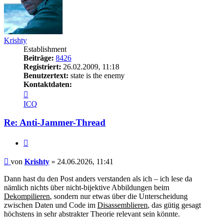
Krishty
Establishment
Beiträge:
8426
Registriert:
26.02.2009, 11:18
Benutzertext:
state is the enemy
Kontaktdaten:
Kontaktdaten
von
ICQ
Krishty
Re: Anti-Jammer-Thread
Zitieren
Beitrag
von
Krishty
»
24.06.2026, 11:41
Dann hast du den Post anders verstanden als ich – ich lese da
nämlich nichts über nicht-bijektive Abbildungen beim
Dekompilieren
, sondern nur etwas über die Unterscheidung
zwischen Daten und Code im
Disassemblieren
, das gütig gesagt
höchstens in sehr abstrakter Theorie relevant sein könnte.