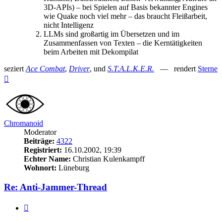
3D-APIs) – bei Spielen auf Basis bekannter Engines
wie Quake noch viel mehr – das braucht Fleißarbeit,
nicht Intelligenz
LLMs sind großartig im Übersetzen und im
Zusammenfassen von Texten – die Kerntätigkeiten
beim Arbeiten mit Dekompilat
seziert
Ace Combat
,
Driver
, und
S.T.A.L.K.E.R.
— rendert
Sterne
Nach
oben
Chromanoid
Moderator
Beiträge:
4322
Registriert:
16.10.2002, 19:39
Echter Name:
Christian Kulenkampff
Wohnort:
Lüneburg
Re: Anti-Jammer-Thread
Zitieren