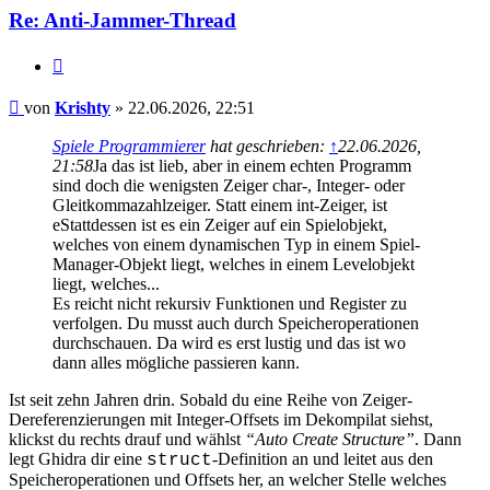
Re: Anti-Jammer-Thread
Zitieren
Beitrag
von
Krishty
»
22.06.2026, 22:51
Spiele Programmierer
hat geschrieben:
↑
22.06.2026,
21:58
Ja das ist lieb, aber in einem echten Programm
sind doch die wenigsten Zeiger char-, Integer- oder
Gleitkommazahlzeiger. Statt einem int-Zeiger, ist
eStattdessen ist es ein Zeiger auf ein Spielobjekt,
welches von einem dynamischen Typ in einem Spiel-
Manager-Objekt liegt, welches in einem Levelobjekt
liegt, welches...
Es reicht nicht rekursiv Funktionen und Register zu
verfolgen. Du musst auch durch Speicheroperationen
durchschauen. Da wird es erst lustig und das ist wo
dann alles mögliche passieren kann.
Ist seit zehn Jahren drin. Sobald du eine Reihe von Zeiger-
Dereferenzierungen mit Integer-Offsets im Dekompilat siehst,
klickst du rechts drauf und wählst
“Auto Create Structure”
. Dann
legt Ghidra dir eine
-Definition an und leitet aus den
struct
Speicheroperationen und Offsets her, an welcher Stelle welches