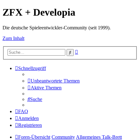
ZFX + Developia
Die deutsche Spieleentwickler-Community (seit 1999).
Zum Inhalt
Erweiterte
Suche
Suche
Schnellzugriff
Unbeantwortete Themen
Aktive Themen
Suche
FAQ
Anmelden
Registrieren
Foren-Übersicht
Community
Allgemeines Talk-Brett