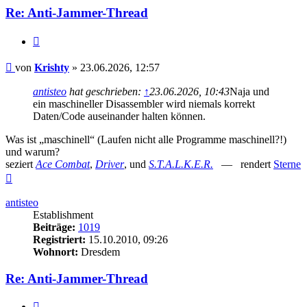
Re: Anti-Jammer-Thread
Zitieren
Beitrag
von
Krishty
»
23.06.2026, 12:57
antisteo
hat geschrieben:
↑
23.06.2026, 10:43
Naja und
ein maschineller Disassembler wird niemals korrekt
Daten/Code auseinander halten können.
Was ist „maschinell“ (Laufen nicht alle Programme maschinell?!)
und warum?
seziert
Ace Combat
,
Driver
, und
S.T.A.L.K.E.R.
— rendert
Sterne
Nach
oben
antisteo
Establishment
Beiträge:
1019
Registriert:
15.10.2010, 09:26
Wohnort:
Dresdem
Re: Anti-Jammer-Thread
Zitieren