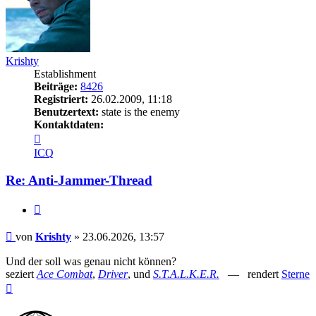
Krishty
Establishment
Beiträge:
8426
Registriert:
26.02.2009, 11:18
Benutzertext:
state is the enemy
Kontaktdaten:
Kontaktdaten
von
ICQ
Krishty
Re: Anti-Jammer-Thread
Zitieren
Beitrag
von
Krishty
»
23.06.2026, 13:57
Und der soll was genau nicht können?
seziert
Ace Combat
,
Driver
, und
S.T.A.L.K.E.R.
— rendert
Sterne
Nach
oben