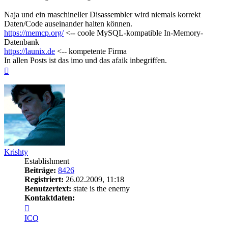
Naja und ein maschineller Disassembler wird niemals korrekt
Daten/Code auseinander halten können.
https://memcp.org/
<-- coole MySQL-kompatible In-Memory-
Datenbank
https://launix.de
<-- kompetente Firma
In allen Posts ist das imo und das afaik inbegriffen.
Nach
oben
Krishty
Establishment
Beiträge:
8426
Registriert:
26.02.2009, 11:18
Benutzertext:
state is the enemy
Kontaktdaten:
Kontaktdaten
von
ICQ
Krishty