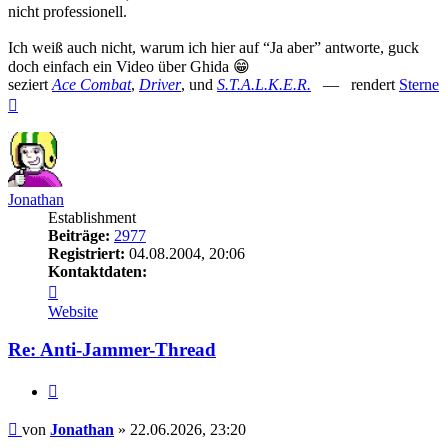
nicht professionell.
Ich weiß auch nicht, warum ich hier auf “Ja aber” antworte, guck
doch einfach ein Video über Ghida 😁
seziert
Ace Combat
,
Driver
, und
S.T.A.L.K.E.R.
— rendert
Sterne
Nach
oben
Jonathan
Establishment
Beiträge:
2977
Registriert:
04.08.2004, 20:06
Kontaktdaten:
Kontaktdaten
von
Website
Jonathan
Re: Anti-Jammer-Thread
Zitieren
Beitrag
von
Jonathan
»
22.06.2026, 23:20