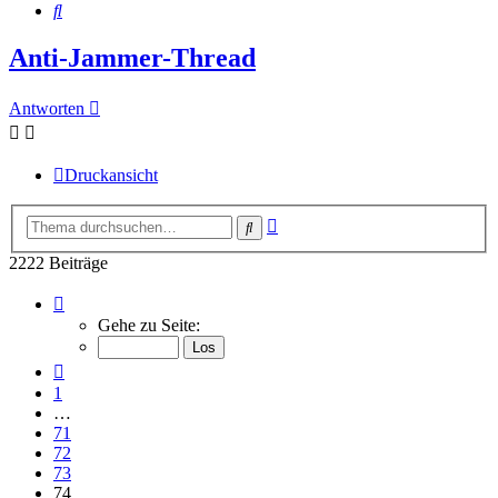
Suche
Anti-Jammer-Thread
Antworten
Druckansicht
Erweiterte
Suche
Suche
2222 Beiträge
Seite
74
Gehe zu Seite:
von
75
Vorherige
1
…
71
72
73
74