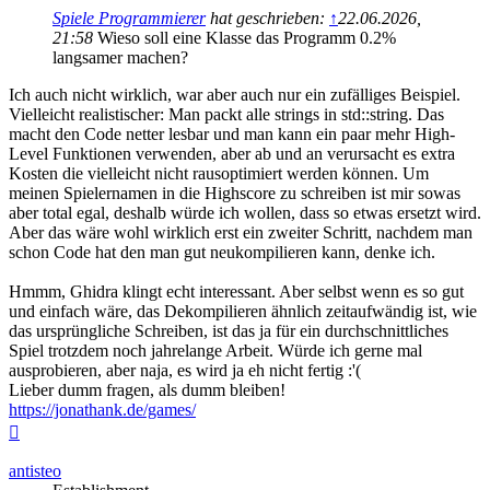
Spiele Programmierer
hat geschrieben:
↑
22.06.2026,
21:58
Wieso soll eine Klasse das Programm 0.2%
langsamer machen?
Ich auch nicht wirklich, war aber auch nur ein zufälliges Beispiel.
Vielleicht realistischer: Man packt alle strings in std::string. Das
macht den Code netter lesbar und man kann ein paar mehr High-
Level Funktionen verwenden, aber ab und an verursacht es extra
Kosten die vielleicht nicht rausoptimiert werden können. Um
meinen Spielernamen in die Highscore zu schreiben ist mir sowas
aber total egal, deshalb würde ich wollen, dass so etwas ersetzt wird.
Aber das wäre wohl wirklich erst ein zweiter Schritt, nachdem man
schon Code hat den man gut neukompilieren kann, denke ich.
Hmmm, Ghidra klingt echt interessant. Aber selbst wenn es so gut
und einfach wäre, das Dekompilieren ähnlich zeitaufwändig ist, wie
das ursprüngliche Schreiben, ist das ja für ein durchschnittliches
Spiel trotzdem noch jahrelange Arbeit. Würde ich gerne mal
ausprobieren, aber naja, es wird ja eh nicht fertig :'(
Lieber dumm fragen, als dumm bleiben!
https://jonathank.de/games/
Nach
oben
antisteo