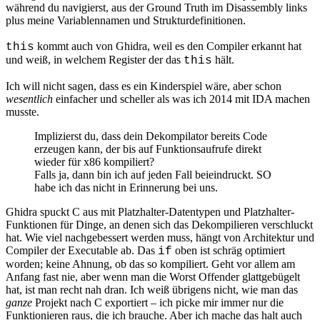
während du navigierst, aus der Ground Truth im Disassembly links
plus meine Variablennamen und Strukturdefinitionen.
kommt auch von Ghidra, weil es den Compiler erkannt hat
this
und weiß, in welchem Register der das
hält.
this
Ich will nicht sagen, dass es ein Kinderspiel wäre, aber schon
wesentlich
einfacher und scheller als was ich 2014 mit IDA machen
musste.
Implizierst du, dass dein Dekompilator bereits Code
erzeugen kann, der bis auf Funktionsaufrufe direkt
wieder für x86 kompiliert?
Falls ja, dann bin ich auf jeden Fall beieindruckt. SO
habe ich das nicht in Erinnerung bei uns.
Ghidra spuckt C aus mit Platzhalter-Datentypen und Platzhalter-
Funktionen für Dinge, an denen sich das Dekompilieren verschluckt
hat. Wie viel nachgebessert werden muss, hängt von Architektur und
Compiler der Executable ab. Das
oben ist schräg optimiert
if
worden; keine Ahnung, ob das so kompiliert. Geht vor allem am
Anfang fast nie, aber wenn man die Worst Offender glattgebügelt
hat, ist man recht nah dran. Ich weiß übrigens nicht, wie man das
ganze
Projekt nach C exportiert – ich picke mir immer nur die
Funktionieren raus, die ich brauche. Aber ich mache das halt auch