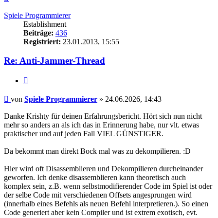
oben
Spiele Programmierer
Establishment
Beiträge:
436
Registriert:
23.01.2013, 15:55
Re: Anti-Jammer-Thread
Zitieren
Beitrag
von
Spiele Programmierer
»
24.06.2026, 14:43
Danke Krishty für deinen Erfahrungsbericht. Hört sich nun nicht
mehr so anders an als ich das in Erinnerung habe, nur vlt. etwas
praktischer und auf jeden Fall VIEL GÜNSTIGER.
Da bekommt man direkt Bock mal was zu dekompilieren. :D
Hier wird oft Disassemblieren und Dekompilieren durcheinander
geworfen. Ich denke disassemblieren kann theoretisch auch
komplex sein, z.B. wenn selbstmodifierender Code im Spiel ist oder
der selbe Code mit verschiedenen Offsets angesprungen wird
(innerhalb eines Befehls als neuen Befehl interpretieren.). So einen
Code generiert aber kein Compiler und ist extrem exotisch, evt.