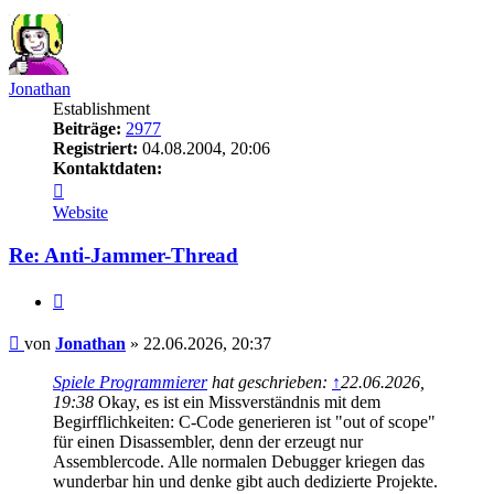
oben
Jonathan
Establishment
Beiträge:
2977
Registriert:
04.08.2004, 20:06
Kontaktdaten:
Kontaktdaten
von
Website
Jonathan
Re: Anti-Jammer-Thread
Zitieren
Beitrag
von
Jonathan
»
22.06.2026, 20:37
Spiele Programmierer
hat geschrieben:
↑
22.06.2026,
19:38
Okay, es ist ein Missverständnis mit dem
Begirfflichkeiten: C-Code generieren ist "out of scope"
für einen Disassembler, denn der erzeugt nur
Assemblercode. Alle normalen Debugger kriegen das
wunderbar hin und denke gibt auch dedizierte Projekte.