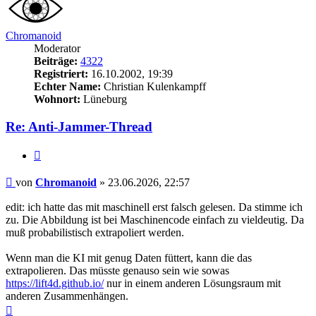
Chromanoid
Moderator
Beiträge:
4322
Registriert:
16.10.2002, 19:39
Echter Name:
Christian Kulenkampff
Wohnort:
Lüneburg
Re: Anti-Jammer-Thread
Zitieren
Beitrag
von
Chromanoid
»
23.06.2026, 22:57
edit: ich hatte das mit maschinell erst falsch gelesen. Da stimme ich
zu. Die Abbildung ist bei Maschinencode einfach zu vieldeutig. Da
muß probabilistisch extrapoliert werden.
Wenn man die KI mit genug Daten füttert, kann die das
extrapolieren. Das müsste genauso sein wie sowas
https://lift4d.github.io/
nur in einem anderen Lösungsraum mit
anderen Zusammenhängen.
Nach