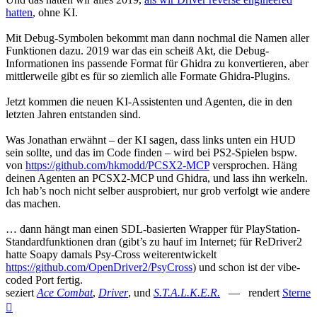
hatten
, ohne KI.
Mit Debug-Symbolen bekommt man dann nochmal die Namen aller
Funktionen dazu. 2019 war das ein scheiß Akt, die Debug-
Informationen ins passende Format für Ghidra zu konvertieren, aber
mittlerweile gibt es für so ziemlich alle Formate Ghidra-Plugins.
Jetzt kommen die neuen KI-Assistenten und Agenten, die in den
letzten Jahren entstanden sind.
Was Jonathan erwähnt – der KI sagen, dass links unten ein HUD
sein sollte, und das im Code finden – wird bei PS2-Spielen bspw.
von
https://github.com/hkmodd/PCSX2-MCP
versprochen. Häng
deinen Agenten an PCSX2-MCP und Ghidra, und lass ihn werkeln.
Ich hab’s noch nicht selber ausprobiert, nur grob verfolgt wie andere
das machen.
… dann hängt man einen SDL-basierten Wrapper für PlayStation-
Standardfunktionen dran (gibt’s zu hauf im Internet; für ReDriver2
hatte Soapy damals Psy-Cross weiterentwickelt
https://github.com/OpenDriver2/PsyCross
) und schon ist der vibe-
coded Port fertig.
seziert
Ace Combat
,
Driver
, und
S.T.A.L.K.E.R.
— rendert
Sterne
Nach