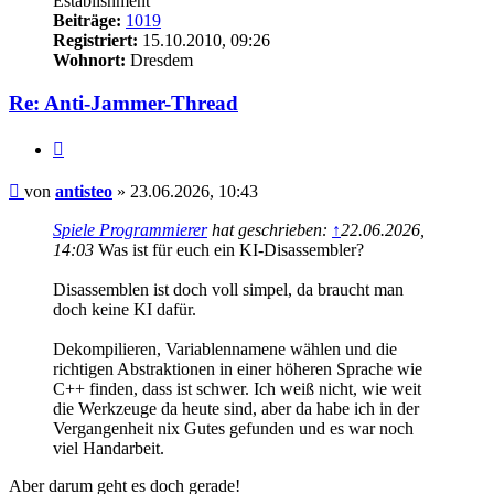
Establishment
Beiträge:
1019
Registriert:
15.10.2010, 09:26
Wohnort:
Dresdem
Re: Anti-Jammer-Thread
Zitieren
Beitrag
von
antisteo
»
23.06.2026, 10:43
Spiele Programmierer
hat geschrieben:
↑
22.06.2026,
14:03
Was ist für euch ein KI-Disassembler?
Disassemblen ist doch voll simpel, da braucht man
doch keine KI dafür.
Dekompilieren, Variablennamene wählen und die
richtigen Abstraktionen in einer höheren Sprache wie
C++ finden, dass ist schwer. Ich weiß nicht, wie weit
die Werkzeuge da heute sind, aber da habe ich in der
Vergangenheit nix Gutes gefunden und es war noch
viel Handarbeit.
Aber darum geht es doch gerade!