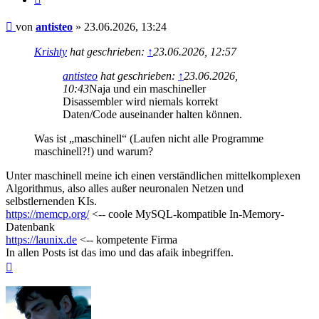
Beitrag
von
antisteo
»
23.06.2026, 13:24
Krishty
hat geschrieben:
↑
23.06.2026, 12:57
antisteo
hat geschrieben:
↑
23.06.2026,
10:43
Naja und ein maschineller
Disassembler wird niemals korrekt
Daten/Code auseinander halten können.
Was ist „maschinell“ (Laufen nicht alle Programme
maschinell?!) und warum?
Unter maschinell meine ich einen verständlichen mittelkomplexen
Algorithmus, also alles außer neuronalen Netzen und
selbstlernenden KIs.
https://memcp.org/
<-- coole MySQL-kompatible In-Memory-
Datenbank
https://launix.de
<-- kompetente Firma
In allen Posts ist das imo und das afaik inbegriffen.
Nach
oben