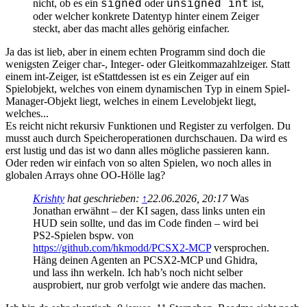
nicht, ob es ein
oder
ist,
signed
unsigned int
oder welcher konkrete Datentyp hinter einem Zeiger
steckt, aber das macht alles gehörig einfacher.
Ja das ist lieb, aber in einem echten Programm sind doch die
wenigsten Zeiger char-, Integer- oder Gleitkommazahlzeiger. Statt
einem int-Zeiger, ist eStattdessen ist es ein Zeiger auf ein
Spielobjekt, welches von einem dynamischen Typ in einem Spiel-
Manager-Objekt liegt, welches in einem Levelobjekt liegt,
welches...
Es reicht nicht rekursiv Funktionen und Register zu verfolgen. Du
musst auch durch Speicheroperationen durchschauen. Da wird es
erst lustig und das ist wo dann alles mögliche passieren kann.
Oder reden wir einfach von so alten Spielen, wo noch alles in
globalen Arrays ohne OO-Hölle lag?
Krishty
hat geschrieben:
↑
22.06.2026, 20:17
Was
Jonathan erwähnt – der KI sagen, dass links unten ein
HUD sein sollte, und das im Code finden – wird bei
PS2-Spielen bspw. von
https://github.com/hkmodd/PCSX2-MCP
versprochen.
Häng deinen Agenten an PCSX2-MCP und Ghidra,
und lass ihn werkeln. Ich hab’s noch nicht selber
ausprobiert, nur grob verfolgt wie andere das machen.