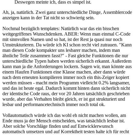
Deswegen meinte ich, dass es simpel ist.
Ah, ja, natürlich. Zwei ganz unterschiedliche Dinge, Assemblercode
anzeigen kann in der Tat nicht so schwierig sein.
Nochmal bezüglich templates: Natürlich war das ein bisschen
weitgegriffenes Wunschdenken. ABER: Wenn man einmal C-Code
mit sinnvollen Namen und so hat, ist der Rest ja quasi nur noch
Umstrukturieren. Da würde ich KI schon recht viel zutrauen. "Kann
man diesen Code kompakter uns lesbarer machen, indem man
ähnliche Teile zusammen fasst?" - Fast gleiche Funktionen die nur
unterschiedliche Typen haben werden sicherlich erkannt. Außerdem
kann man ja die Anforderungen lockern. Sagen wir, man könnte aus
einem Haufen Funktionen eine Klasse machen, aber dann würde
nach dem erneuten kompilieren immer noch ein this-Zeiger kopiert
werden müssen - macht mein Programm vielleicht 0.2% langsamer,
und das ist heute egal. Dadurch kommt hinten dann sicherlich nicht
der identische Code raus, der vor 20 Jahren tatsächlich geschrieben
wurde, aber das Verhalten bleibt gleich, er ist gut strukturiert und
lesbar und performancetechnisch immer noch total ok.
Vollautomatisch würde ich das wohl eh nicht machen wollen, am
Ende muss ja der Mensch entscheiden, was tatsächlich lesbar ist.
Aber solche Vorschläge finden und auf Entwicklerwunsch
automatisch umsetzen und auf Korrektheit testen halte ich für recht