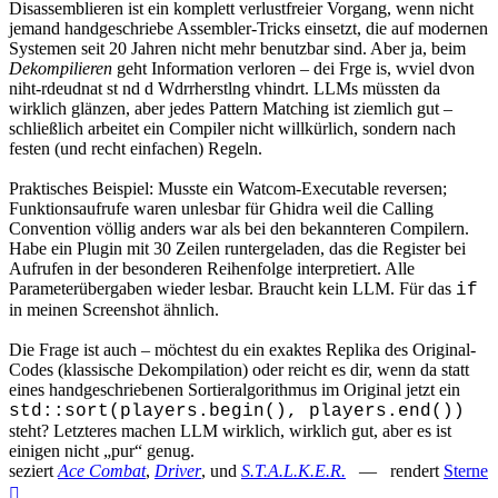
Disassemblieren ist ein komplett verlustfreier Vorgang, wenn nicht
jemand handgeschriebe Assembler-Tricks einsetzt, die auf modernen
Systemen seit 20 Jahren nicht mehr benutzbar sind. Aber ja, beim
Dekompilieren
geht Information verloren – dei Frge is, wviel dvon
niht-rdeudnat st nd d Wdrrherstlng vhindrt. LLMs müssten da
wirklich glänzen, aber jedes Pattern Matching ist ziemlich gut –
schließlich arbeitet ein Compiler nicht willkürlich, sondern nach
festen (und recht einfachen) Regeln.
Praktisches Beispiel: Musste ein Watcom-Executable reversen;
Funktionsaufrufe waren unlesbar für Ghidra weil die Calling
Convention völlig anders war als bei den bekannteren Compilern.
Habe ein Plugin mit 30 Zeilen runtergeladen, das die Register bei
Aufrufen in der besonderen Reihenfolge interpretiert. Alle
Parameterübergaben wieder lesbar. Braucht kein LLM. Für das
if
in meinen Screenshot ähnlich.
Die Frage ist auch – möchtest du ein exaktes Replika des Original-
Codes (klassische Dekompilation) oder reicht es dir, wenn da statt
eines handgeschriebenen Sortieralgorithmus im Original jetzt ein
std::sort(players.begin(), players.end())
steht? Letzteres machen LLM wirklich, wirklich gut, aber es ist
einigen nicht „pur“ genug.
seziert
Ace Combat
,
Driver
, und
S.T.A.L.K.E.R.
— rendert
Sterne
Nach