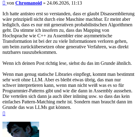
Beitrag
von
Chromanoid
»
24.06.2026, 11:13
Ich hatte antisteo erst so verstanden, dass er glaubt Disassemblierung
wäre prinzipiell nicht durch eine Maschine machbar. Er meint aber
lediglich, dass es nur mit generativen probabilistischen Algorithmen
geht. Da stimme ich insofern zu, dass das Mapping von
Hochsprache wie C++ zu Assembler eine asymmetrische
Transformation ist bei der zu viele Informationen verloren gehen,
um beim zurückübersetzen ohne generative Verfahren, was direkt
nutzbares rauszubekommen.
Wenn ich deinen Post richtig lese, siehst du das im Grunde ähnlich.
Wenn man genug statische Libraries einpflegt, kommt man bestimmt
sehr weit ohne LLM. Aber es bleibt etwas übrig, das man nur
schwer interpretieren kann, wenn man nicht weiß was es so für
Programmier-Patterns gibt und wie die dann in Assembly aussehen.
Die verteilen sich dann ja auch über inlining usw. so dass das kein
einfaches Pattern-Matching mehr ist. Sondern man braucht dann im
Grunde das was LLMs gut können.
Nach
oben