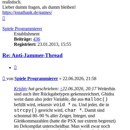
realistisch.
Lieber dumm fragen, als dumm bleiben!
https://jonathank.de/games/
Nach
oben
Spiele Programmierer
Establishment
Beiträge:
436
Registriert:
23.01.2013, 15:55
Re: Anti-Jammer-Thread
Zitieren
Beitrag
von
Spiele Programmierer
»
22.06.2026, 21:58
Krishty
hat geschrieben:
↑
22.06.2026, 20:17
Weiterhin
sind auch ihre Rückgabetypen gekennzeichnet, Ghidra
weist dann also jeder Variable, die aus
malloc()
befüllt wird, rekursiv
zu. Und jeder, die in
void *
gereicht wird,
. Damit sind
strcpy()
char *
schonmal 80–90 % aller Zeiger, Integer, und
Gleitkommazahlen (hatte die PSX nur extrem begrenzt)
im Dekompilat unterscheidbar. Man weiß zwar noch