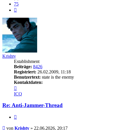
75
Nächste
Krishty
Establishment
Beiträge:
8426
Registriert:
26.02.2009, 11:18
Benutzertext:
state is the enemy
Kontaktdaten:
Kontaktdaten
von
ICQ
Krishty
Re: Anti-Jammer-Thread
Zitieren
Beitrag
von
Krishty
»
22.06.2026, 20:17