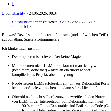
Zitieren
Beitrag
von
Krishty
»
24.06.2026, 08:37
Chromanoid
hat geschrieben:
↑
23.06.2026, 22:57
Da
stimme ich zu.
Bei was? Beziehst du dich jetzt auf antisteo (und auf welchen Teil?),
auf Jonathan, Spiele Programmierer?
Ich klinke mich aus mit
Dekompilieren ist schwer, aber keine Magie
Mit modernen nicht-LLM-Tools kommt man richtig weit
(been there, done that) – nicht an ein direkt wieder
kompilierbares Projekt, aber nah genug
Noobs setzen LLMs erfolgreich ein, um aus Dekompilat Ports
bekannter Spiele zu machen, die dann schrecklich laufen
Obwohl noch nicht selber benutzt, bezweifle ich den Nutzen
von LLMs in der Interpretation von Dekompilat nicht weil
90 % einer Game-Executable sind Boilerplate-Code (C-
Runtime, Dateiroutinen, Listen-Verwaltung, Aufrufe an