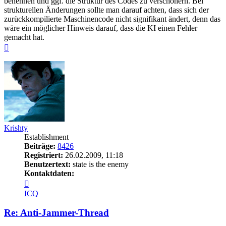
benennen und ggf. die Struktur des Codes zu verschönern. Bei
strukturellen Änderungen sollte man darauf achten, dass sich der
zurückkompilierte Maschinencode nicht signifikant ändert, denn das
wäre ein möglicher Hinweis darauf, dass die KI einen Fehler
gemacht hat.
Nach
oben
Krishty
Establishment
Beiträge:
8426
Registriert:
26.02.2009, 11:18
Benutzertext:
state is the enemy
Kontaktdaten:
Kontaktdaten
von
ICQ
Krishty
Re: Anti-Jammer-Thread