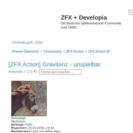
ZFX + Developia
Die deutsche Spieleentwickler-Community
(seit 1999).
Schnellzugriff
FAQ
Foren-Übersicht
Community
ZFX Action
ZFX Action XI
[ZFX Action] Gravitanz - unspielbar
S
E
Antworten
u
r
c
w
h
e
e
i
t
e
r
t
e
S
u
c
h
Schrompf
e
Moderator
Beiträge:
5406
Registriert:
25.02.2009, 23:44
Benutzertext:
Lernt nur selten dazu