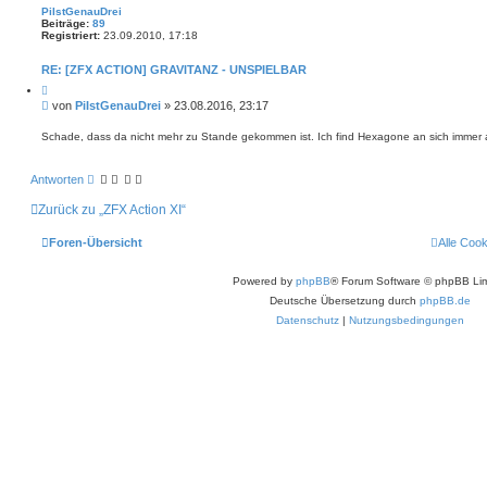
g
n
PiIstGenauDrei
S
Beiträge:
89
c
Registriert:
23.09.2010, 17:18
h
r
o
RE: [ZFX ACTION] GRAVITANZ - UNSPIELBAR
m
p
Z
f
i
B
von
PiIstGenauDrei
»
23.08.2016, 23:17
t
e
i
i
e
Schade, dass da nicht mehr zu Stande gekommen ist. Ich find Hexagone an sich immer at
r
t
e
r
n
Antworten
a
g
Zurück zu „ZFX Action XI“
Foren-Übersicht
Alle Coo
Powered by
phpBB
® Forum Software © phpBB Lim
Deutsche Übersetzung durch
phpBB.de
Datenschutz
|
Nutzungsbedingungen