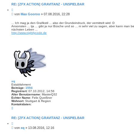
n
t
RE: [ZFX ACTION] GRAVITANZ - UNSPIELBAR
a
Z
k
i
t
B
von
Max Gooroo
»
07.08.2016, 22:28
t
d
e
i
a
i
e
... Ich mag ja den Grafikstil ... also der Grundeindruck, der vermittelt wird :D
t
r
Ansonsten ... tja ... gibt ja nur Büsche und so ... ni sehr viel zu sagen, aber kann man 
t
e
e
nächsten Leben ...
n
r
n
http://www.nightlycode.de
v
a
o
g
n
M
a
x
G
o
o
r
o
o
xq
Establishment
Beiträge:
1594
Registriert:
07.10.2012, 14:56
Alter Benutzername:
MasterQ32
Echter Name:
Felix Queißner
Wohnort:
Stuttgart & Region
Kontaktdaten:
K
o
n
t
RE: [ZFX ACTION] GRAVITANZ - UNSPIELBAR
a
Z
k
i
t
B
von
xq
»
13.08.2016, 12:16
t
d
e
i
a