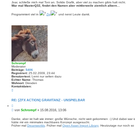
i
e
Joar, schließe mich mal Toni an. Solide Grafik, aber viel zu machen gibts halt nicht.
t
r
War mal MasterQ32, findet den Namen aber mittlerweile ziemlich albern…
t
e
e
n
r
n
v
a
Programmiert viel in
Zig
und nervt Leute damit.
o
g
n
x
q
Schrompf
Moderator
Beiträge:
5406
Registriert:
25.02.2009, 23:44
Benutzertext:
Lernt nur selten dazu
Echter Name:
Thomas
Wohnort:
Dresden
Kontaktdaten:
K
o
n
t
RE: [ZFX ACTION] GRAVITANZ - UNSPIELBAR
a
Z
k
i
t
B
von
Schrompf
»
15.08.2016, 13:06
t
d
e
i
a
i
e
Danke, aber ist halt wie immer: große Wünsche, nicht weit gekommen :-) Und dabei war ic
t
r
hätte mir ein minimales machbares Konzept ausgesucht.
t
e
e
Früher mal
Dreamworlds
. Früher mal
Open Asset Import Library
. Heutzutage nur noch so 
n
r
n
v
a
o