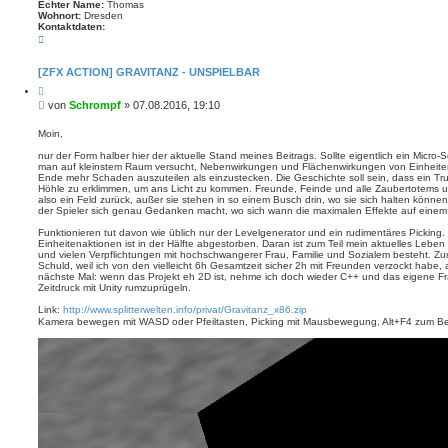
Echter Name:
Thomas
Wohnort:
Dresden
Kontaktdaten:
K
o
n
t
[ZFX ACTION] GRAVITANZ - UNSPIELBAR
a
Z
k
i
t
B
von
Schrompf
»
07.08.2016, 19:10
t
d
e
i
a
i
e
Moin,
t
r
t
e
e
nur der Form halber hier der aktuelle Stand meines Beitrags. Sollte eigentlich ein Micro
n
r
n
man auf kleinstem Raum versucht, Nebenwirkungen und Flächenwirkungen von Einheit
v
a
Ende mehr Schaden auszuteilen als einzustecken. Die Geschichte soll sein, dass ein Tru
o
g
Höhle zu erklimmen, um ans Licht zu kommen. Freunde, Feinde und alle Zaubertotems 
n
also ein Feld zurück, außer sie stehen in so einem Busch drin, wo sie sich halten können
S
der Spieler sich genau Gedanken macht, wo sich wann die maximalen Effekte auf einem
c
h
Funktionieren tut davon wie üblich nur der Levelgenerator und ein rudimentäres Picking. 
r
Einheitenaktionen ist in der Hälfte abgestorben. Daran ist zum Teil mein aktuelles Lebe
o
und vielen Verpflichtungen mit hochschwangerer Frau, Familie und Sozialem besteht. Zu
m
Schuld, weil ich von den vielleicht 6h Gesamtzeit sicher 2h mit Freunden verzockt habe, a
p
nächste Mal: wenn das Projekt eh 2D ist, nehme ich doch wieder C++ und das eigene Fr
f
Zeitdruck mit Unity rumzuprügeln.
Link:
http://www.splitterwelten.info/privat/Gravitanz_x86.zip
Kamera bewegen mit WASD oder Pfeiltasten, Picking mit Mausbewegung, Alt+F4 zum B