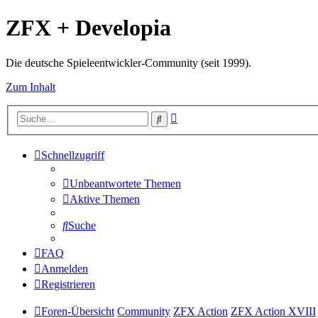
ZFX + Developia
Die deutsche Spieleentwickler-Community (seit 1999).
Zum Inhalt
Erweiterte
Suche
Suche
Schnellzugriff
Unbeantwortete Themen
Aktive Themen
Suche
FAQ
Anmelden
Registrieren
Foren-Übersicht
Community
ZFX Action
ZFX Action XVIII