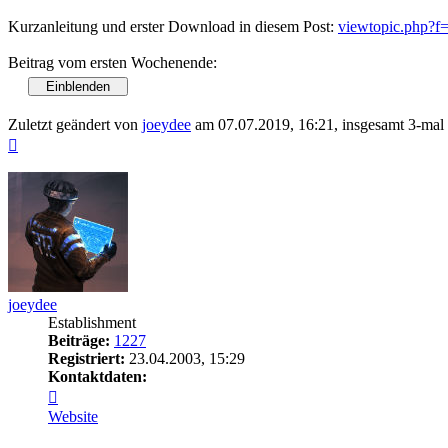
Kurzanleitung und erster Download in diesem Post:
viewtopic.php?
Beitrag vom ersten Wochenende:
Zuletzt geändert von
joeydee
am 07.07.2019, 16:21, insgesamt 3-mal 
Nach
oben
joeydee
Establishment
Beiträge:
1227
Registriert:
23.04.2003, 15:29
Kontaktdaten:
Kontaktdaten
von
Website
joeydee