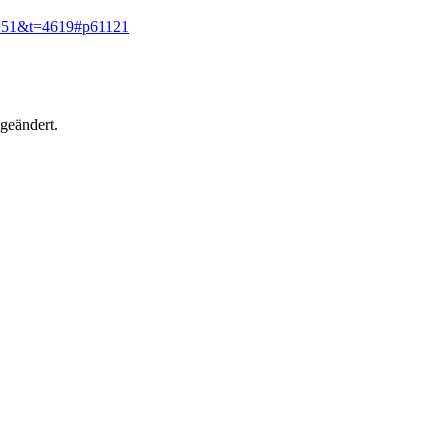
f=51&t=4619#p61121
geändert.