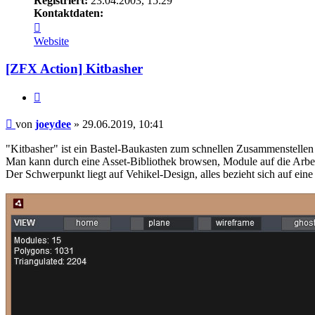
Registriert:
23.04.2003, 15:29
Kontaktdaten:
Kontaktdaten
von
Website
joeydee
[ZFX Action] Kitbasher
Zitieren
Beitrag
von
joeydee
»
29.06.2019, 10:41
"Kitbasher" ist ein Bastel-Baukasten zum schnellen Zusammenstelle
Man kann durch eine Asset-Bibliothek browsen, Module auf die Arbei
Der Schwerpunkt liegt auf Vehikel-Design, alles bezieht sich auf eine