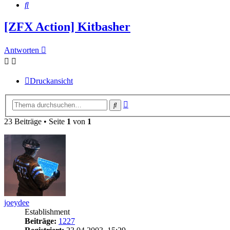
Suche
[ZFX Action] Kitbasher
Antworten
Druckansicht
Erweiterte
Suche
Suche
23 Beiträge • Seite
1
von
1
joeydee
Establishment
Beiträge:
1227