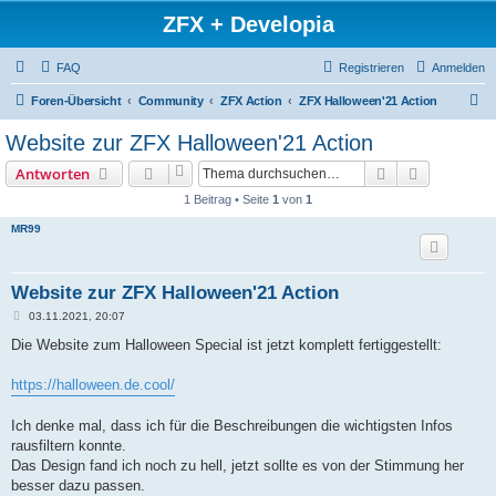
ZFX + Developia
FAQ
Registrieren
Anmelden
S
Foren-Übersicht
Community
ZFX Action
ZFX Halloween'21 Action
u
Website zur ZFX Halloween'21 Action
c
Suche
Erweiterte
Antworten
h
1 Beitrag • Seite
1
von
1
e
MR99
Website zur ZFX Halloween'21 Action
B
03.11.2021, 20:07
e
i
Die Website zum Halloween Special ist jetzt komplett fertiggestellt:
t
r
a
https://halloween.de.cool/
g
Ich denke mal, dass ich für die Beschreibungen die wichtigsten Infos
rausfiltern konnte.
Das Design fand ich noch zu hell, jetzt sollte es von der Stimmung her
besser dazu passen.