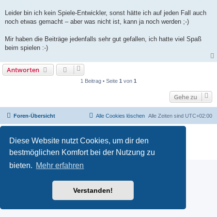
Leider bin ich kein Spiele-Entwickler, sonst hätte ich auf jeden Fall auch
noch etwas gemacht – aber was nicht ist, kann ja noch werden ;-)
Mir haben die Beiträge jedenfalls sehr gut gefallen, ich hatte viel Spaß
beim spielen :-)
Antworten
1 Beitrag • Seite
1
von
1
Gehe zu
Foren-Übersicht
Alle Cookies löschen
Alle Zeiten sind
UTC+02:00
Powered by
phpBB
® Forum Software © phpBB Limited
Diese Website nutzt Cookies, um dir den
Deutsche Übersetzung durch
phpBB.de
Datenschutz
|
Nutzungsbedingungen
bestmöglichen Komfort bei der Nutzung zu
bieten.
Mehr erfahren
Verstanden!