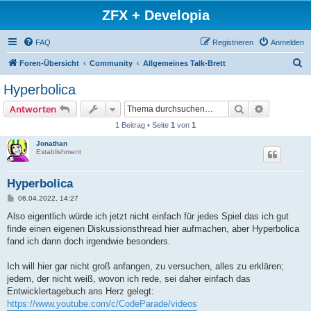
ZFX + Developia
FAQ
Registrieren
Anmelden
S
Foren-Übersicht
Community
Allgemeines Talk-Brett
u
Hyperbolica
c
Suche
Erweiterte
Antworten
h
1 Beitrag • Seite
1
von
1
e
Jonathan
Establishment
Hyperbolica
B
06.04.2022, 14:27
e
i
Also eigentlich würde ich jetzt nicht einfach für jedes Spiel das ich gut
t
finde einen eigenen Diskussionsthread hier aufmachen, aber Hyperbolica
r
a
fand ich dann doch irgendwie besonders.
g
Ich will hier gar nicht groß anfangen, zu versuchen, alles zu erklären;
jedem, der nicht weiß, wovon ich rede, sei daher einfach das
Entwicklertagebuch ans Herz gelegt:
https://www.youtube.com/c/CodeParade/videos