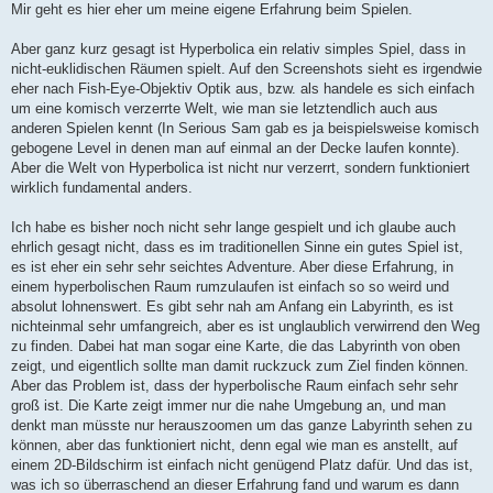
Mir geht es hier eher um meine eigene Erfahrung beim Spielen.
Aber ganz kurz gesagt ist Hyperbolica ein relativ simples Spiel, dass in
nicht-euklidischen Räumen spielt. Auf den Screenshots sieht es irgendwie
eher nach Fish-Eye-Objektiv Optik aus, bzw. als handele es sich einfach
um eine komisch verzerrte Welt, wie man sie letztendlich auch aus
anderen Spielen kennt (In Serious Sam gab es ja beispielsweise komisch
gebogene Level in denen man auf einmal an der Decke laufen konnte).
Aber die Welt von Hyperbolica ist nicht nur verzerrt, sondern funktioniert
wirklich fundamental anders.
Ich habe es bisher noch nicht sehr lange gespielt und ich glaube auch
ehrlich gesagt nicht, dass es im traditionellen Sinne ein gutes Spiel ist,
es ist eher ein sehr sehr seichtes Adventure. Aber diese Erfahrung, in
einem hyperbolischen Raum rumzulaufen ist einfach so so weird und
absolut lohnenswert. Es gibt sehr nah am Anfang ein Labyrinth, es ist
nichteinmal sehr umfangreich, aber es ist unglaublich verwirrend den Weg
zu finden. Dabei hat man sogar eine Karte, die das Labyrinth von oben
zeigt, und eigentlich sollte man damit ruckzuck zum Ziel finden können.
Aber das Problem ist, dass der hyperbolische Raum einfach sehr sehr
groß ist. Die Karte zeigt immer nur die nahe Umgebung an, und man
denkt man müsste nur herauszoomen um das ganze Labyrinth sehen zu
können, aber das funktioniert nicht, denn egal wie man es anstellt, auf
einem 2D-Bildschirm ist einfach nicht genügend Platz dafür. Und das ist,
was ich so überraschend an dieser Erfahrung fand und warum es dann