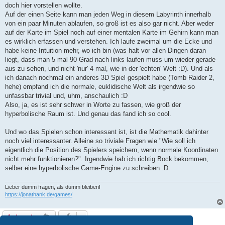
doch hier vorstellen wollte.
Auf der einen Seite kann man jeden Weg in diesem Labyrinth innerhalb
von ein paar Minuten ablaufen, so groß ist es also gar nicht. Aber weder
auf der Karte im Spiel noch auf einer mentalen Karte im Gehirn kann man
es wirklich erfassen und verstehen. Ich laufe zweimal um die Ecke und
habe keine Intuition mehr, wo ich bin (was halt vor allen Dingen daran
liegt, dass man 5 mal 90 Grad nach links laufen muss um wieder gerade
aus zu sehen, und nicht 'nur' 4 mal, wie in der 'echten' Welt :D). Und als
ich danach nochmal ein anderes 3D Spiel gespielt habe (Tomb Raider 2,
hehe) empfand ich die normale, euklidische Welt als irgendwie so
unfassbar trivial und, uhm, anschaulich :D
Also, ja, es ist sehr schwer in Worte zu fassen, wie groß der
hyperbolische Raum ist. Und genau das fand ich so cool.
Und wo das Spielen schon interessant ist, ist die Mathematik dahinter
noch viel interessanter. Alleine so triviale Fragen wie "Wie soll ich
eigentlich die Position des Spielers speichern, wenn normale Koordinaten
nicht mehr funktionieren?". Irgendwie hab ich richtig Bock bekommen,
selber eine hyperbolische Game-Engine zu schreiben :D
Lieber dumm fragen, als dumm bleiben!
https://jonathank.de/games/
Antworten