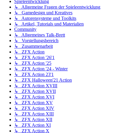
Spieleentwicklung
↳ Allgemeine Fragen der Spieleentwicklung
↳ Gamedesign und Kreatives
↳ Autorensysteme und Toolkits
↳ Artikel, Tutorials und Materialien
Community
↳ Allgemeines Talk-Brett
↳ Vorstellungsbereich
↳ Zusammenarbeit
↳ ZFX Action
↳ ZFX Action '26'1
↳ ZFX Action '25
↳ ZFX Action '24 - Winter
↳ ZFX Action 23'1
↳ ZFX Halloween'21 Action
↳ ZFX Action XVIII
↳ ZFX Action XVII
↳ ZFX Action XVI
↳ ZFX Action XV
↳ ZFX Action XIV
↳ ZFX Action XIII
↳ ZFX Action XII
↳ ZFX Action XI
↳ ZFX Action X