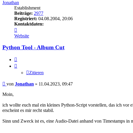
Jonathan
Establishment
Beiträge:
2977
Registriert:
04.08.2004, 20:06
Kontaktdaten:
Kontaktdaten
von
Website
Jonathan
Python Tool - Album Cut
Zitieren
Zitieren
Beitrag
von
Jonathan
»
11.04.2023, 09:47
Moin,
ich wollte euch mal ein kleines Python-Script vorstellen, das ich vor
erscheint es mir recht stabil.
Sinn und Zweck ist es, eine Audio-Datei anhand von Timestamps in me