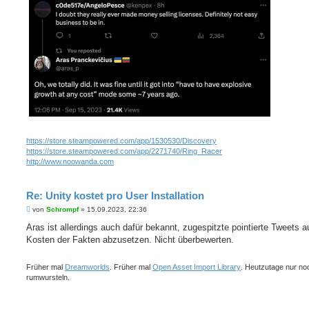
g
https://store.steampowered.com/app/1530530/Discovery
https://store.steampowered.com/app/2271740/Ring_Racer
http://www.noowanda.com
Re: Unity kostet pro User Installation
B
von
Schrompf
»
15.09.2023, 22:36
e
i
Aras ist allerdings auch dafür bekannt, zugespitzte pointierte Tweets a
t
Kosten der Fakten abzusetzen. Nicht überbewerten.
r
a
g
Früher mal
Dreamworlds
. Früher mal
Open Asset Import Library
. Heutzutage nur no
rumwursteln.