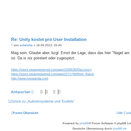
Re: Unity kostet pro User Installation
B
von
scheichs
»
16.09.2023, 20:40
e
i
Mag sein. Glaube aber, bzgl. Ernst der Lage, dass das hier "Nagel am
t
ist. Da is nix pointiert oder zugespitzt.
r
a
g
https://store.steampowered.com/app/1530530/Discovery
https://store.steampowered.com/app/2271740/Ring_Racer
http://www.noowanda.com
Antworten
Zurück zu „Autorensysteme und Toolkits“
Foren-Übersicht
Alle Coo
Powered by
phpBB
® Forum Software © phpBB Lim
Deutsche Übersetzung durch
phpBB.de