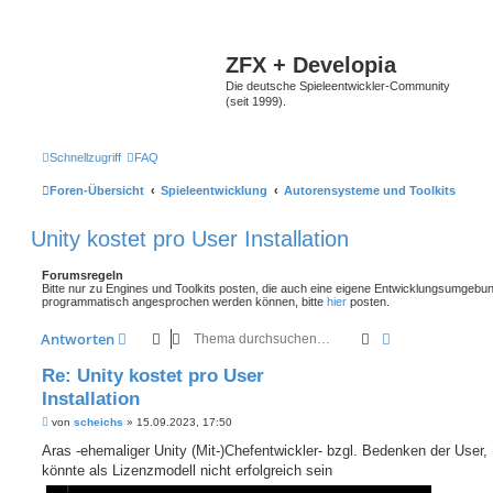
ZFX + Developia
Die deutsche Spieleentwickler-Community
(seit 1999).
Schnellzugriff
FAQ
Foren-Übersicht
Spieleentwicklung
Autorensysteme und Toolkits
Unity kostet pro User Installation
Forumsregeln
Bitte nur zu Engines und Toolkits posten, die auch eine eigene Entwicklungsumgebun
programmatisch angesprochen werden können, bitte
hier
posten.
Suche
Erweiterte Suc
Antworten
Re: Unity kostet pro User
Installation
B
von
scheichs
»
15.09.2023, 17:50
e
i
Aras -ehemaliger Unity (Mit-)Chefentwickler- bzgl. Bedenken der User, 
t
könnte als Lizenzmodell nicht erfolgreich sein
r
a